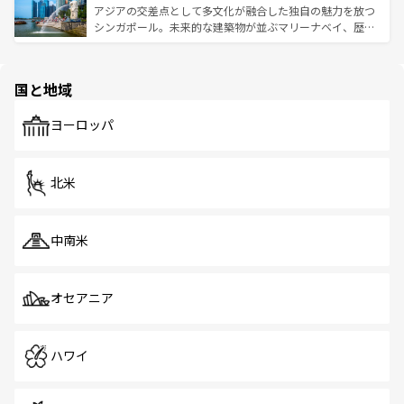
が待っている。親しみやすいタイの人々、仏教を中心とし
ており、効率よく見どころを回れるのも魅力。息をのむよ
アジアの交差点として多文化が融合した独自の魅力を放つ
た文化、そして多様な観光資源が、訪れる旅人を魅了し続
うな絶景から文化的な体験まで、香港を存分に楽しみ尽く
シンガポール。未来的な建築物が並ぶマリーナベイ、歴史
ける。 なお、新着のタイ情報は
コンテンツ一覧
を参照して
そう。 なお、新着の香港情報は
コンテンツ一覧
を参照して
と伝統を感じられるエスニックタウン、多数の緑豊かな公
ほしい。
ほしい。
園や自然保護区など、自然が調和した近代的な景観と文化
の多様性あふれるカラフルな町は、どこを歩いても新しい
国と地域
発見がある。さらに、治安のよさや充実した公共交通機関
も、旅行者にとっては魅力的なポイント。グルメも豊富
で、ホーカーズは地元の風情を楽しめる外せないスポット
ヨーロッパ
だ。訪れる人を飽きさせないシンガポールで、多様な魅力
を体感しよう。 なお、新着のシンガポール情報は
コンテン
ツ一覧
を参照してほしい。
北米
中南米
オセアニア
ハワイ