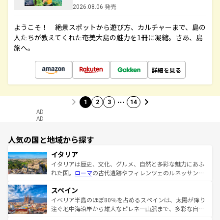
2026.08.06 発売
ようこそ！ 絶景スポットから遊び方、カルチャーまで、島の
人たちが教えてくれた奄美大島の魅力を1冊に凝縮。さあ、島
旅へ。
詳細を見る
…
1
2
3
14
AD
AD
人気の国と地域から探す
イタリア
イタリアは歴史、文化、グルメ、自然と多彩な魅力にあふ
れた国。
ローマ
の古代遺跡やフィレンツェのルネッサンス
美術、ヴェネツィアの運河など、歴史あるスポットはもち
スペイン
ろん、トスカーナの美しい田園風景やアマルフィ海岸の絶
景など、自然景観も見逃せない。観光の合間には、本場の
イベリア半島のほぼ80％を占めるスペインは、太陽が降り
ピザやパスタなど、絶品のイタリア料理を堪能することも
注ぐ地中海沿岸から雄大なピレネー山脈まで、多彩な自然
できる。朝目覚めてから夜眠るまで、すべての瞬間を楽し
と文化が詰まったヨーロッパ屈指の旅行先だ。多様な地域