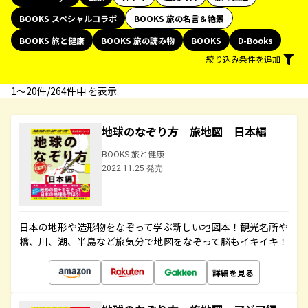
BOOKS スペシャルコラボ
BOOKS 旅の名言＆絶景
BOOKS 旅と健康
BOOKS 旅の読み物
BOOKS
D-Books
絞り込み条件を追加
1〜20件/264件中 を表示
地球のなぞり方 旅地図 日本編
BOOKS 旅と健康
2022.11.25 発売
日本の地形や造形物をなぞって学ぶ新しい地図本！観光名所や
橋、川、湖、半島など旅気分で地図をなぞって脳もイキイキ！
詳細を見る