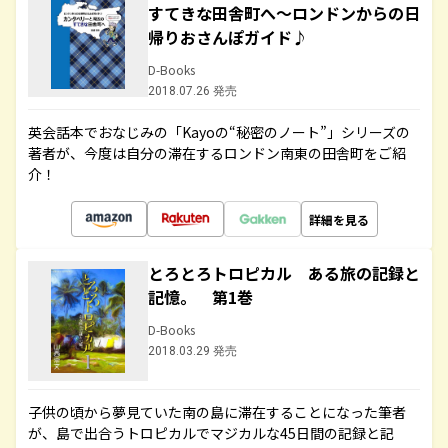
すてきな田舎町へ～ロンドンからの日
帰りおさんぽガイド♪
D-Books
2018.07.26 発売
英会話本でおなじみの「Kayoの“秘密のノート”」シリーズの
著者が、今度は自分の滞在するロンドン南東の田舎町をご紹
介！
詳細を見る
とろとろトロピカル ある旅の記録と
記憶。 第1巻
D-Books
2018.03.29 発売
子供の頃から夢見ていた南の島に滞在することになった筆者
が、島で出合うトロピカルでマジカルな45日間の記録と記