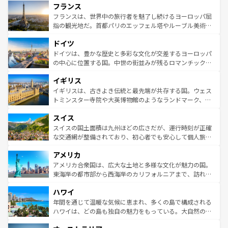
フランス
ませてくれるイタリアで、忘れられない旅をしてみよう！
文化が根付くこの国では、情熱的なフラメンコ、熱気あふ
なお、新着のイタリア情報は
コンテンツ一覧
を参照してほ
れる闘牛、そして美味しいタパスが生活の一部となってい
フランスは、世界中の旅行者を魅了し続けるヨーロッパ屈
しい。
る。首都マドリードの洗練された雰囲気や、バルセロナの
指の観光地だ。首都パリのエッフェル塔やルーブル美術館
アートに溢れた街角から、地方では古代ローマ遺跡や中世
といった象徴的なスポットから、田舎町の古風な美しさま
ドイツ
の城塞都市、穏やかなビーチリゾートまで多彩な表情を見
で、幅広い魅力が詰まっている。華麗な宮殿、歴史的な大
せる。地方によって風土や気候が異なるスペインはその個
聖堂、美しいビーチ、そして豊かな自然が、訪れる者を心
ドイツは、豊かな歴史と多彩な文化が交差するヨーロッパ
性で訪れる人を魅了する。 なお、新着のスペイン情報は
コ
から魅了する。また、フランスは美食の国としても知ら
の中心に位置する国。中世の街並みが残るロマンチック街
ンテンツ一覧
を参照してほしい。
れ、フランス料理はユネスコ無形文化遺産にも登録されて
道から、未来を先取りするようなモダンな都市まで多様な
イギリス
いる。シャンパンの発祥地であるランス、プロヴァンスの
顔を持つこの国は、どこを歩いても飽きることがない。ベ
香り高いラベンダー畑など、多彩な楽しみ方が可能だ。さ
ルリンの文化的活気、バイエルン州のアルプスの絶景、そ
イギリスは、古きよき伝統と最先端が共存する国。ウェス
らに、パリ以外の地域にも魅力が溢れており、どの街角に
してライン川沿いのワイン畑といった風景は必見。ビール
トミンスター寺院や大英博物館のようなランドマーク、歴
も豊かな歴史と文化が息づいている。パリ以外の個性あふ
とソーセージを味わいながら地元の人と過ごす楽しい時間
史ある大学都市、美しい丘陵地帯や牧歌的な風景など、エ
れる地方に足を運ぶとそれぞれで全く異なる文化を体験で
スイス
は、お酒好きな人にはぜひ体験してほしい。 なお、新着の
リアごとに異なる魅力がある。また、優雅なアフタヌーン
きるだろう。 なお、新着のフランス情報は
コンテンツ一覧
ドイツ情報は
コンテンツ一覧
を参照してほしい。
ティー、ビール好きにはたまらない英国パブ、サッカー観
スイスの国土面積は九州ほどの広さだが、運行時刻が正確
を参照してほしい。
戦など、本場だからこそできる体験も豊富。イギリスを旅
な交通網が整備されており、初心者でも安心して個人旅行
して楽しみつくそう。 なお、新着のイギリス情報は
コンテ
を楽しめる。日本同様に時刻表どおりの旅が可能だ。中世
アメリカ
ンツ一覧
を参照してほしい。
の建物がそのまま残る町や、スイスならではのユニークな
博物館もあり、アルプス観光だけでなく町歩きも満喫する
アメリカ合衆国は、広大な土地と多様な文化が魅力の国。
ことができる。国民の所得が高いため物価も高いが、旅行
東海岸の都市部から西海岸のカリフォルニアまで、訪れる
者向けの交通パス提供のサービスもあり、うまく活用すれ
場所ごとに異なる風景と体験が待っている。ニューヨーク
ハワイ
ば市内交通費無料で観光を楽しむこともできる。 なお、新
のような巨大都市は、観光、ショッピング、エンターテイ
着のスイス情報は
コンテンツ一覧
を参照してほしい。
ンメントが詰まった刺激的なスポットだ。一方、アメリカ
年間を通じて温暖な気候に恵まれ、多くの島で構成される
西部には大自然が広がり、グランドキャニオンやイエロー
ハワイは、どの島も独自の魅力をもっている。大自然の神
ストーン国立公園といった絶景が堪能できる。さらに、南
秘を感じたいなら、火山が生み出した壮大な景観を誇るハ