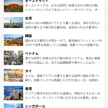
オーストラリア
部のニューオーリンズでは、音楽と美食が融合した独特の
ワイ島は見逃せない。また、定番の観光地といえばオアフ
文化が魅力。旅行者はアメリカの各地域で異なる魅力を楽
島だが、静かな自然を求めるならマウイ島やカウアイ島が
オーストラリアは、壮大な自然と多様な文化が魅力の国。
しみながら、その多様性と豊かな歴史を感じることができ
おすすめ。エメラルドグリーンに輝く海をはじめ、豊かな
シドニーのシンボルであるシドニー・オペラハウス、オー
るだろう。車でのロードトリップや列車の旅も、アメリカ
文化や歴史が息づいている。「アロハスピリット」と呼ば
ストラリア東海岸北部に広がる大サンゴ礁地帯グレートバ
ならではの贅沢な旅のスタイルだ。 なお、新着のアメリカ
台湾
れるおもてなしの心で訪れる人々を迎えてくれるハワイの
リアリーフや大陸中央部にそびえるウルル（エアーズロッ
情報は
コンテンツ一覧
を参照してほしい。
人々、おいしいローカルフードやハワイアンミュージッ
ク）、タスマニアの美しい原生林やケアンズの熱帯雨林な
日本から約４時間ほどでたどり着く台湾は、多彩な文化と
ク、伝統的なフラダンスなど、すべてがハワイの魅力を彩
ど、見どころがたくさん。また、カフェやワイン、オージ
自然が織りなす魅力的な観光地。活気あふれる大都市の台
っている。訪れるたびに新しい発見と感動が待っているハ
ービーフなどの食文化も豊かで、美味しいものであふれて
北やノスタルジックな町並みが人気な九份（ジォウフェ
ワイを、存分に味わってほしい。 なお、新着のハワイ情報
韓国
いる。アクティビティも充実しており、サーフィンやダイ
ン）、静ひつな山岳地帯である台湾東部など、都市の喧騒
は
コンテンツ一覧
を参照してほしい。
ビング、ハイキングなど、アウトドア好きにはたまらな
と山間の静けさが共存しており、訪れる人に新しい発見と
歴史ある王朝文化が残る一方で、最先端のファッションやK
い。オーストラリアの多彩な魅力を存分に味わいつくそ
驚きをもたらしてくれる。また、奥深い台湾の食文化も魅
-POPで世界を席巻している韓国。首都ソウルの宮殿や伝統
う。 なお、新着のオーストラリア情報は
コンテンツ一覧
を
力で、夜市などの屋台グルメから高級料理、ヘルシーで美
家屋が並ぶエリアでは韓国の歴史と文化に浸ることがで
参照してほしい。
ベトナム
容にもいいと評判のスイーツなど、バラエティ豊かな料理
き、地方に足を延ばせば四季折々の自然美を楽しむことが
が味わえる。 なお、新着の台湾情報は
コンテンツ一覧
を参
できる。そして、キムチや焼肉、絶品のストリートフード
豊かな自然と多様な文化が魅力的なベトナム。南北に細長
照してほしい。
まで、さまざまな韓国料理が待っている。夜には、韓国な
く伸びる国土には、広大な田園風景や青々とした山々、世
らではのナイトライフも堪能できる。あたたかいホスピタ
界遺産に登録された壮大な自然景観が点在し、都市部では
タイ
リティに包まれながら、韓国の多彩な魅力を心ゆくまで味
急速な発展と共に伝統が息づく。ハノイの古い町並みやホ
わってみてほしい。 なお、新着の韓国情報は
コンテンツ一
ーチミン市のフランス統治時代の建物も、独特の雰囲気を
タイは、東南アジアに位置する豊かな自然と歴史が息づく
覧
を参照してほしい。
醸し出している。また、バラエティの豊かさとおいしさで
国だ。首都バンコクは高層ビルが立ち並ぶ一方、伝統的な
世界中の食通を魅了してやまないベトナム料理も魅力のひ
寺院や市場がいたるところに点在し、古きよき文化と現代
香港
とつ。フォーやバインミー、ベトナムコーヒーなどは、ぜ
の活気が交差している。北部ではチェンマイなどの山岳地
ひ現地で味わいたい。どの地域を訪れてもあたたかい人々
帯で自然と触れ合い、南部ではプーケットやクラビの美し
アジアと西洋の文化が交わる香港は、特有のエネルギーを
が旅行者を迎えてくれるので、きっと忘れられない旅にな
いビーチでリゾート気分を楽しむことができる。タイ料理
もっている。ヴィクトリア湾に広がる壮大な景色、近未来
るはずだ。 なお、新着のベトナム情報は
コンテンツ一覧
を
は世界的に有名で、屋台から高級レストランまで味覚を刺
的なアートスポット、そして歴史と現代が融合した町並
参照してほしい。
シンガポール
激する。気候は一年中温暖で、どの季節にも異なる楽しみ
み、どこを訪れても感動するはず。観光スポットが密集し