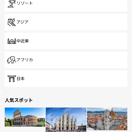
リゾート
アジア
中近東
アフリカ
日本
人気スポット