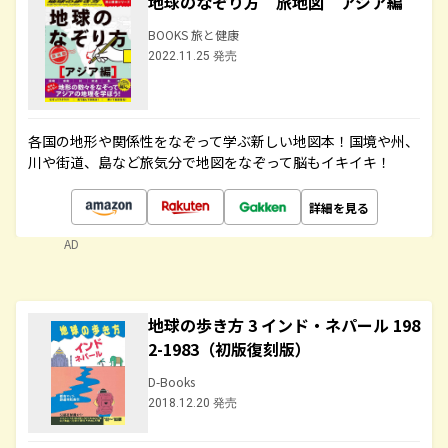
地球のなぞり方 旅地図 アジア編
BOOKS 旅と健康
2022.11.25 発売
各国の地形や関係性をなぞって学ぶ新しい地図本！国境や州、
川や街道、島など旅気分で地図をなぞって脳もイキイキ！
詳細を見る
AD
地球の歩き方 3 インド・ネパール 198
2-1983（初版復刻版）
D-Books
2018.12.20 発売