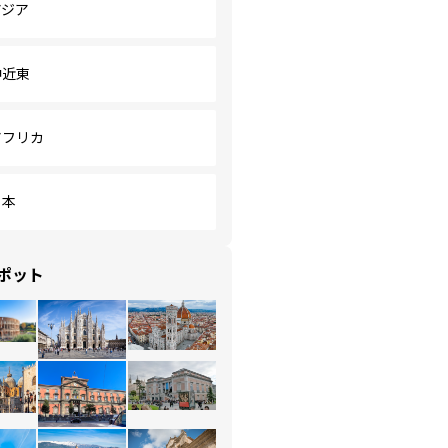
アジア
中近東
アフリカ
日本
ポット