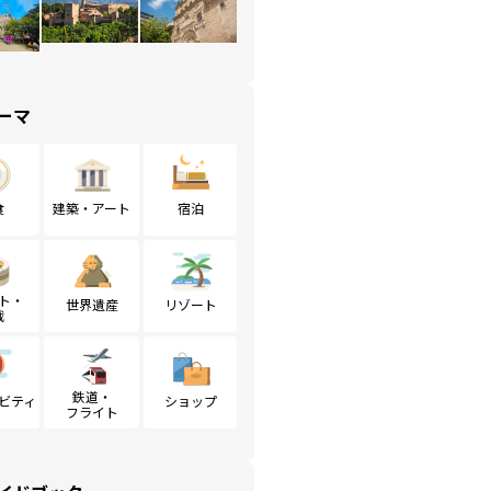
ーマ
食
建築・アート
宿泊
ト・
世界遺産
リゾート
戦
鉄道・
ビティ
ショップ
フライト