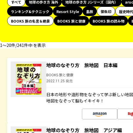
すべて
地球の歩き方 海外
地球の歩き方 Jシリーズ（国内）
aru
ランキング&テクニック
Resort Style
島旅
御朱印
歴史時
BOOKS 旅の名言＆絶景
BOOKS 旅と健康
BOOKS 旅の読み物
1〜20件/241件中 を表示
地球のなぞり方 旅地図 日本編
BOOKS 旅と健康
2022.11.25 発売
日本の地形や造形物をなぞって学ぶ新しい地
地図をなぞって脳もイキイキ！
地球のなぞり方 旅地図 アジア編