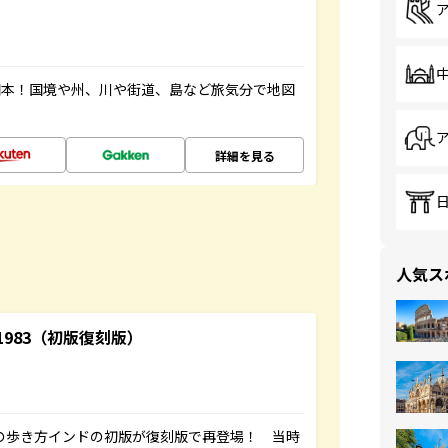
図本！国境や州、川や街道、島など旅気分で地図
詳細を見る
人気ス
-1983（初版復刻版）
球の歩き方インドの初版が復刻版で再登場！ 当時