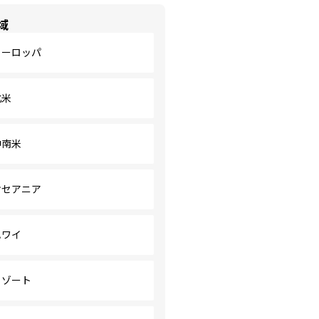
域
ヨーロッパ
北米
中南米
オセアニア
ハワイ
リゾート