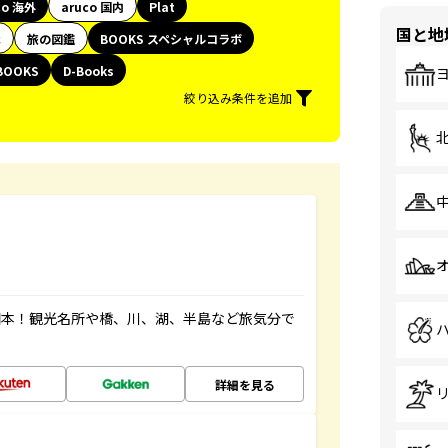
co 海外
aruco 国内
Plat
国と地
代
旅の図鑑
BOOKS スペシャルコラボ
BOOKS
D-Books
絞り込み条件を追加
図本！観光名所や橋、川、湖、半島など旅気分で
詳細を見る