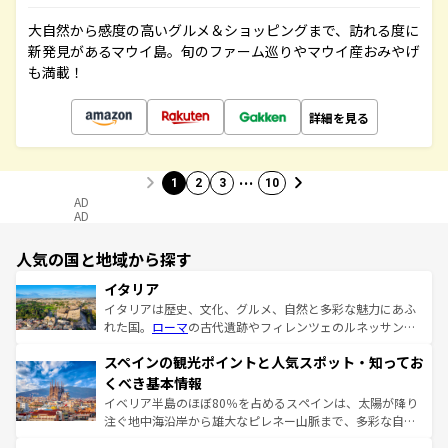
大自然から感度の高いグルメ＆ショッピングまで、訪れる度に
新発見があるマウイ島。旬のファーム巡りやマウイ産おみやげ
も満載！
詳細を見る
…
1
2
3
10
AD
AD
人気の国と地域から探す
イタリア
イタリアは歴史、文化、グルメ、自然と多彩な魅力にあふ
れた国。
ローマ
の古代遺跡やフィレンツェのルネッサンス
美術、ヴェネツィアの運河など、歴史あるスポットはもち
スペインの観光ポイントと人気スポット・知ってお
ろん、トスカーナの美しい田園風景やアマルフィ海岸の絶
景など、自然景観も見逃せない。観光の合間には、本場の
くべき基本情報
ピザやパスタなど、絶品のイタリア料理を堪能することも
イベリア半島のほぼ80％を占めるスペインは、太陽が降り
できる。朝目覚めてから夜眠るまで、すべての瞬間を楽し
注ぐ地中海沿岸から雄大なピレネー山脈まで、多彩な自然
ませてくれるイタリアで、忘れられない旅をしてみよう！
と文化が詰まったヨーロッパ屈指の旅行先だ。多様な地域