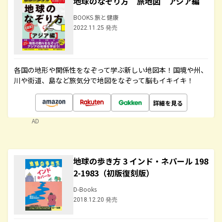
地球のなぞり方 旅地図 アジア編
BOOKS 旅と健康
2022.11.25 発売
各国の地形や関係性をなぞって学ぶ新しい地図本！国境や州、
川や街道、島など旅気分で地図をなぞって脳もイキイキ！
詳細を見る
AD
地球の歩き方 3 インド・ネパール 198
2-1983（初版復刻版）
D-Books
2018.12.20 発売