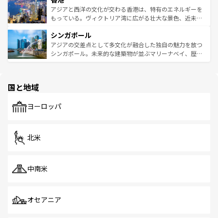
ひ現地で味わいたい。どの地域を訪れてもあたたかい人々
帯で自然と触れ合い、南部ではプーケットやクラビの美し
アジアと西洋の文化が交わる香港は、特有のエネルギーを
が旅行者を迎えてくれるので、きっと忘れられない旅にな
いビーチでリゾート気分を楽しむことができる。タイ料理
もっている。ヴィクトリア湾に広がる壮大な景色、近未来
るはずだ。 なお、新着のベトナム情報は
コンテンツ一覧
を
は世界的に有名で、屋台から高級レストランまで味覚を刺
的なアートスポット、そして歴史と現代が融合した町並
参照してほしい。
シンガポール
激する。気候は一年中温暖で、どの季節にも異なる楽しみ
み、どこを訪れても感動するはず。観光スポットが密集し
が待っている。親しみやすいタイの人々、仏教を中心とし
ており、効率よく見どころを回れるのも魅力。息をのむよ
アジアの交差点として多文化が融合した独自の魅力を放つ
た文化、そして多様な観光資源が、訪れる旅人を魅了し続
うな絶景から文化的な体験まで、香港を存分に楽しみ尽く
シンガポール。未来的な建築物が並ぶマリーナベイ、歴史
ける。 なお、新着のタイ情報は
コンテンツ一覧
を参照して
そう。 なお、新着の香港情報は
コンテンツ一覧
を参照して
と伝統を感じられるエスニックタウン、多数の緑豊かな公
ほしい。
ほしい。
園や自然保護区など、自然が調和した近代的な景観と文化
の多様性あふれるカラフルな町は、どこを歩いても新しい
国と地域
発見がある。さらに、治安のよさや充実した公共交通機関
も、旅行者にとっては魅力的なポイント。グルメも豊富
で、ホーカーズは地元の風情を楽しめる外せないスポット
ヨーロッパ
だ。訪れる人を飽きさせないシンガポールで、多様な魅力
を体感しよう。 なお、新着のシンガポール情報は
コンテン
ツ一覧
を参照してほしい。
北米
中南米
オセアニア