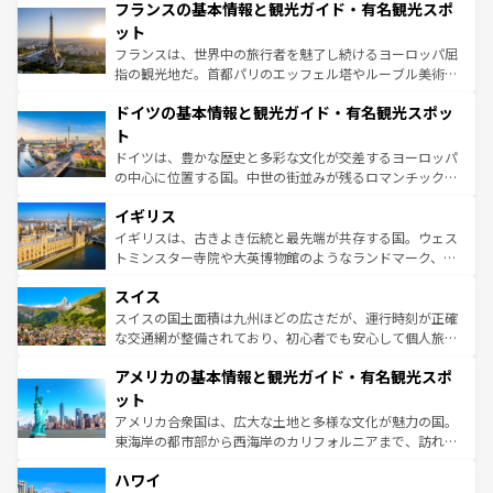
なお、新着のイタリア情報は
コンテンツ一覧
を参照してほ
フランスの基本情報と観光ガイド・有名観光スポ
文化が根付くこの国では、情熱的なフラメンコ、熱気あふ
しい。
れる闘牛、そして美味しいタパスが生活の一部となってい
ット
る。首都マドリードの洗練された雰囲気や、バルセロナの
フランスは、世界中の旅行者を魅了し続けるヨーロッパ屈
アートに溢れた街角から、地方では古代ローマ遺跡や中世
指の観光地だ。首都パリのエッフェル塔やルーブル美術館
の城塞都市、穏やかなビーチリゾートまで多彩な表情を見
といった象徴的なスポットから、田舎町の古風な美しさま
せる。地方によって風土や気候が異なるスペインはその個
ドイツの基本情報と観光ガイド・有名観光スポッ
で、幅広い魅力が詰まっている。華麗な宮殿、歴史的な大
性で訪れる人を魅了する。 なお、新着のスペイン情報は
コ
聖堂、美しいビーチ、そして豊かな自然が、訪れる者を心
ト
ンテンツ一覧
を参照してほしい。
から魅了する。また、フランスは美食の国としても知ら
ドイツは、豊かな歴史と多彩な文化が交差するヨーロッパ
れ、フランス料理はユネスコ無形文化遺産にも登録されて
の中心に位置する国。中世の街並みが残るロマンチック街
いる。シャンパンの発祥地であるランス、プロヴァンスの
道から、未来を先取りするようなモダンな都市まで多様な
香り高いラベンダー畑など、多彩な楽しみ方が可能だ。さ
イギリス
顔を持つこの国は、どこを歩いても飽きることがない。ベ
らに、パリ以外の地域にも魅力が溢れており、どの街角に
ルリンの文化的活気、バイエルン州のアルプスの絶景、そ
イギリスは、古きよき伝統と最先端が共存する国。ウェス
も豊かな歴史と文化が息づいている。パリ以外の個性あふ
してライン川沿いのワイン畑といった風景は必見。ビール
トミンスター寺院や大英博物館のようなランドマーク、歴
れる地方に足を運ぶとそれぞれで全く異なる文化を体験で
とソーセージを味わいながら地元の人と過ごす楽しい時間
史ある大学都市、美しい丘陵地帯や牧歌的な風景など、エ
きるだろう。 なお、新着のフランス情報は
コンテンツ一覧
スイス
は、お酒好きな人にはぜひ体験してほしい。 なお、新着の
リアごとに異なる魅力がある。また、優雅なアフタヌーン
を参照してほしい。
ドイツ情報は
コンテンツ一覧
を参照してほしい。
ティー、ビール好きにはたまらない英国パブ、サッカー観
スイスの国土面積は九州ほどの広さだが、運行時刻が正確
戦など、本場だからこそできる体験も豊富。イギリスを旅
な交通網が整備されており、初心者でも安心して個人旅行
して楽しみつくそう。 なお、新着のイギリス情報は
コンテ
を楽しめる。日本同様に時刻表どおりの旅が可能だ。中世
アメリカの基本情報と観光ガイド・有名観光スポ
ンツ一覧
を参照してほしい。
の建物がそのまま残る町や、スイスならではのユニークな
博物館もあり、アルプス観光だけでなく町歩きも満喫する
ット
ことができる。国民の所得が高いため物価も高いが、旅行
アメリカ合衆国は、広大な土地と多様な文化が魅力の国。
者向けの交通パス提供のサービスもあり、うまく活用すれ
東海岸の都市部から西海岸のカリフォルニアまで、訪れる
ば市内交通費無料で観光を楽しむこともできる。 なお、新
場所ごとに異なる風景と体験が待っている。ニューヨーク
着のスイス情報は
コンテンツ一覧
を参照してほしい。
ハワイ
のような巨大都市は、観光、ショッピング、エンターテイ