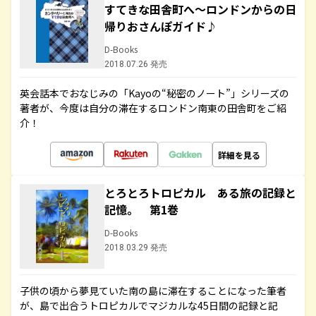
すてきな田舎町へ～ロンドンからの日
帰りおさんぽガイド♪
D-Books
2018.07.26 発売
英会話本でおなじみの「Kayoの“秘密のノート”」シリーズの
著者が、今度は自分の滞在するロンドン南東の田舎町をご紹
介！
詳細を見る
とろとろトロピカル ある旅の記録と
記憶。 第1巻
D-Books
2018.03.29 発売
子供の頃から夢見ていた南の島に滞在することになった筆者
が、島で出合うトロピカルでマジカルな45日間の記録と記