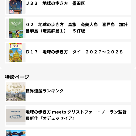
Ｊ３３ 地球の歩き方 墨田区
０２ 地球の歩き方 島旅 奄美大島 喜界島 加計
呂麻島（奄美群島１） ５訂版
Ｄ１７ 地球の歩き方 タイ ２０２７～２０２８
特設ページ
世界遺産ランキング
地球の歩き方 meets クリストファー・ノーラン監督
最新作『オデュッセイア』