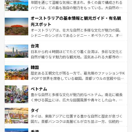
ンメントが詰まった刺激的なスポットだ。一方、アメリカ
年間を通じて温暖な気候に恵まれ、多くの島で構成される
西部には大自然が広がり、グランドキャニオンやイエロー
ハワイは、どの島も独自の魅力をもっている。大自然の神
ストーン国立公園といった絶景が堪能できる。さらに、南
秘を感じたいなら、火山が生み出した壮大な景観を誇るハ
オーストラリアの基本情報と観光ガイド・有名観
部のニューオーリンズでは、音楽と美食が融合した独特の
ワイ島は見逃せない。また、定番の観光地といえばオアフ
文化が魅力。旅行者はアメリカの各地域で異なる魅力を楽
島だが、静かな自然を求めるならマウイ島やカウアイ島が
光スポット
しみながら、その多様性と豊かな歴史を感じることができ
おすすめ。エメラルドグリーンに輝く海をはじめ、豊かな
オーストラリアは、壮大な自然と多様な文化が魅力の国。
るだろう。車でのロードトリップや列車の旅も、アメリカ
文化や歴史が息づいている。「アロハスピリット」と呼ば
シドニーのシンボルであるシドニー・オペラハウス、オー
ならではの贅沢な旅のスタイルだ。 なお、新着のアメリカ
れるおもてなしの心で訪れる人々を迎えてくれるハワイの
ストラリア東海岸北部に広がる大サンゴ礁地帯グレートバ
情報は
コンテンツ一覧
を参照してほしい。
人々、おいしいローカルフードやハワイアンミュージッ
台湾
リアリーフや大陸中央部にそびえるウルル（エアーズロッ
ク、伝統的なフラダンスなど、すべてがハワイの魅力を彩
ク）、タスマニアの美しい原生林やケアンズの熱帯雨林な
日本から約４時間ほどでたどり着く台湾は、多彩な文化と
っている。訪れるたびに新しい発見と感動が待っているハ
ど、見どころがたくさん。また、カフェやワイン、オージ
自然が織りなす魅力的な観光地。活気あふれる大都市の台
ワイを、存分に味わってほしい。 なお、新着のハワイ情報
ービーフなどの食文化も豊かで、美味しいものであふれて
北やノスタルジックな町並みが人気な九份（ジォウフェ
は
コンテンツ一覧
を参照してほしい。
韓国
いる。アクティビティも充実しており、サーフィンやダイ
ン）、静ひつな山岳地帯である台湾東部など、都市の喧騒
ビング、ハイキングなど、アウトドア好きにはたまらな
と山間の静けさが共存しており、訪れる人に新しい発見と
歴史ある王朝文化が残る一方で、最先端のファッションやK
い。オーストラリアの多彩な魅力を存分に味わいつくそ
驚きをもたらしてくれる。また、奥深い台湾の食文化も魅
-POPで世界を席巻している韓国。首都ソウルの宮殿や伝統
う。 なお、新着のオーストラリア情報は
コンテンツ一覧
を
力で、夜市などの屋台グルメから高級料理、ヘルシーで美
家屋が並ぶエリアでは韓国の歴史と文化に浸ることがで
参照してほしい。
ベトナム
容にもいいと評判のスイーツなど、バラエティ豊かな料理
き、地方に足を延ばせば四季折々の自然美を楽しむことが
が味わえる。 なお、新着の台湾情報は
コンテンツ一覧
を参
できる。そして、キムチや焼肉、絶品のストリートフード
豊かな自然と多様な文化が魅力的なベトナム。南北に細長
照してほしい。
まで、さまざまな韓国料理が待っている。夜には、韓国な
く伸びる国土には、広大な田園風景や青々とした山々、世
らではのナイトライフも堪能できる。あたたかいホスピタ
界遺産に登録された壮大な自然景観が点在し、都市部では
タイ
リティに包まれながら、韓国の多彩な魅力を心ゆくまで味
急速な発展と共に伝統が息づく。ハノイの古い町並みやホ
わってみてほしい。 なお、新着の韓国情報は
コンテンツ一
ーチミン市のフランス統治時代の建物も、独特の雰囲気を
タイは、東南アジアに位置する豊かな自然と歴史が息づく
覧
を参照してほしい。
醸し出している。また、バラエティの豊かさとおいしさで
国だ。首都バンコクは高層ビルが立ち並ぶ一方、伝統的な
世界中の食通を魅了してやまないベトナム料理も魅力のひ
寺院や市場がいたるところに点在し、古きよき文化と現代
香港
とつ。フォーやバインミー、ベトナムコーヒーなどは、ぜ
の活気が交差している。北部ではチェンマイなどの山岳地