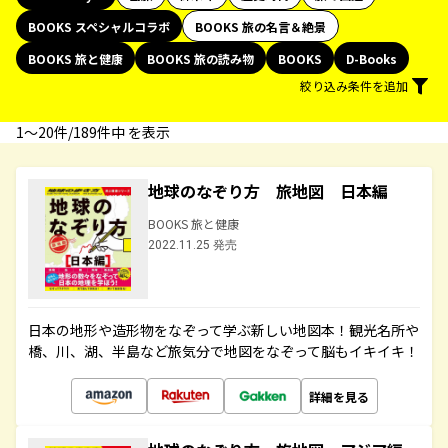
BOOKS スペシャルコラボ
BOOKS 旅の名言＆絶景
BOOKS 旅と健康
BOOKS 旅の読み物
BOOKS
D-Books
絞り込み条件を追加
1〜20件/189件中 を表示
地球のなぞり方 旅地図 日本編
BOOKS 旅と健康
2022.11.25 発売
日本の地形や造形物をなぞって学ぶ新しい地図本！観光名所や
橋、川、湖、半島など旅気分で地図をなぞって脳もイキイキ！
詳細を見る