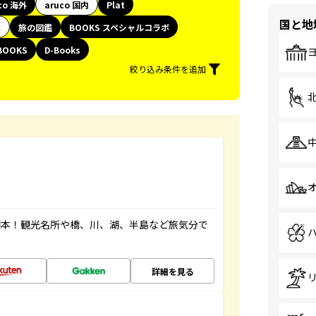
co 海外
aruco 国内
Plat
国と地
代
旅の図鑑
BOOKS スペシャルコラボ
BOOKS
D-Books
絞り込み条件を追加
図本！観光名所や橋、川、湖、半島など旅気分で
詳細を見る