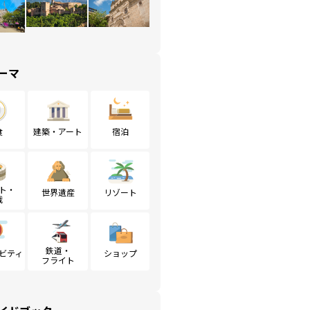
ーマ
食
建築・アート
宿泊
ト・
世界遺産
リゾート
戦
鉄道・
ビティ
ショップ
フライト