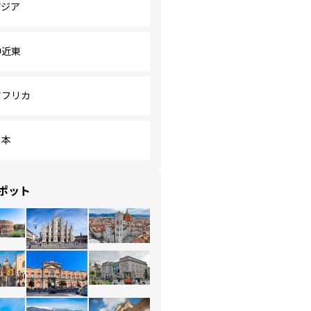
アジア
中近東
アフリカ
日本
ポット