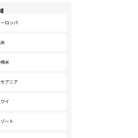
域
ヨーロッパ
北米
中南米
オセアニア
ハワイ
リゾート