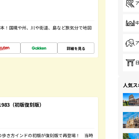
図本！国境や州、川や街道、島など旅気分で地図
詳細を見る
人気ス
-1983（初版復刻版）
球の歩き方インドの初版が復刻版で再登場！ 当時