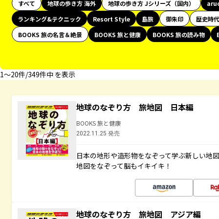
すべて
地球の歩き方 海外
地球の歩き方 Jシリーズ（国内）
aru
ランキング&テクニック
Resort Style
島旅
御朱印
歴史時
BOOKS 旅の名言＆絶景
BOOKS 旅と健康
BOOKS 旅の読み物
1〜20件/349件中 を表示
地球のなぞり方 旅地図 日本編
BOOKS 旅と健康
2022.11.25 発売
日本の地形や造形物をなぞって学ぶ新しい地
地図をなぞって脳もイキイキ！
地球のなぞり方 旅地図 アジア編