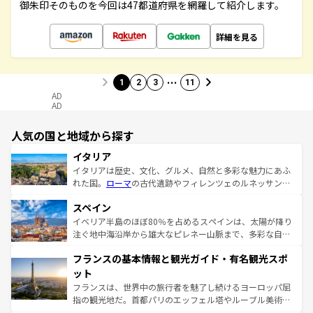
御朱印そのものを今回は47都道府県を網羅して紹介します。
詳細を見る
…
1
2
3
11
AD
AD
人気の国と地域から探す
イタリア
イタリアは歴史、文化、グルメ、自然と多彩な魅力にあふ
れた国。
ローマ
の古代遺跡やフィレンツェのルネッサンス
美術、ヴェネツィアの運河など、歴史あるスポットはもち
スペイン
ろん、トスカーナの美しい田園風景やアマルフィ海岸の絶
景など、自然景観も見逃せない。観光の合間には、本場の
イベリア半島のほぼ80％を占めるスペインは、太陽が降り
ピザやパスタなど、絶品のイタリア料理を堪能することも
注ぐ地中海沿岸から雄大なピレネー山脈まで、多彩な自然
できる。朝目覚めてから夜眠るまで、すべての瞬間を楽し
と文化が詰まったヨーロッパ屈指の旅行先だ。多様な地域
フランスの基本情報と観光ガイド・有名観光スポ
ませてくれるイタリアで、忘れられない旅をしてみよう！
文化が根付くこの国では、情熱的なフラメンコ、熱気あふ
なお、新着のイタリア情報は
コンテンツ一覧
を参照してほ
れる闘牛、そして美味しいタパスが生活の一部となってい
ット
しい。
る。首都マドリードの洗練された雰囲気や、バルセロナの
フランスは、世界中の旅行者を魅了し続けるヨーロッパ屈
アートに溢れた街角から、地方では古代ローマ遺跡や中世
指の観光地だ。首都パリのエッフェル塔やルーブル美術館
の城塞都市、穏やかなビーチリゾートまで多彩な表情を見
といった象徴的なスポットから、田舎町の古風な美しさま