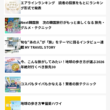
エアラインランキング 読者の投票をもとにランキン
グ形式で発表
Next韓国旅 次の韓国旅行がもっと楽しくなる 旅先・
グルメ・テクニック
旬な“あの人”が「旅」をテーマに語るインタビュー連
載 MY TRAVEL STORY
今、こんな旅がしてみたい！地球の歩き方が選ぶ2026
年絶対行くべき旅先30
コスパもタイパもかなえる！賢者の旅テクニック
地球の歩き方♥偏愛ハワイ