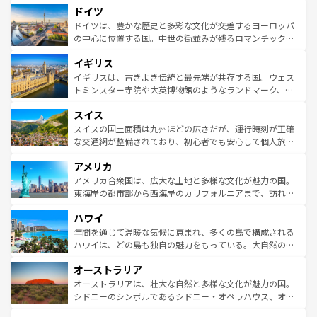
せる。地方によって風土や気候が異なるスペインはその個
ドイツ
で、幅広い魅力が詰まっている。華麗な宮殿、歴史的な大
性で訪れる人を魅了する。 なお、新着のスペイン情報は
コ
聖堂、美しいビーチ、そして豊かな自然が、訪れる者を心
ドイツは、豊かな歴史と多彩な文化が交差するヨーロッパ
ンテンツ一覧
を参照してほしい。
から魅了する。また、フランスは美食の国としても知ら
の中心に位置する国。中世の街並みが残るロマンチック街
れ、フランス料理はユネスコ無形文化遺産にも登録されて
道から、未来を先取りするようなモダンな都市まで多様な
イギリス
いる。シャンパンの発祥地であるランス、プロヴァンスの
顔を持つこの国は、どこを歩いても飽きることがない。ベ
香り高いラベンダー畑など、多彩な楽しみ方が可能だ。さ
ルリンの文化的活気、バイエルン州のアルプスの絶景、そ
イギリスは、古きよき伝統と最先端が共存する国。ウェス
らに、パリ以外の地域にも魅力が溢れており、どの街角に
してライン川沿いのワイン畑といった風景は必見。ビール
トミンスター寺院や大英博物館のようなランドマーク、歴
も豊かな歴史と文化が息づいている。パリ以外の個性あふ
とソーセージを味わいながら地元の人と過ごす楽しい時間
史ある大学都市、美しい丘陵地帯や牧歌的な風景など、エ
れる地方に足を運ぶとそれぞれで全く異なる文化を体験で
スイス
は、お酒好きな人にはぜひ体験してほしい。 なお、新着の
リアごとに異なる魅力がある。また、優雅なアフタヌーン
きるだろう。 なお、新着のフランス情報は
コンテンツ一覧
ドイツ情報は
コンテンツ一覧
を参照してほしい。
ティー、ビール好きにはたまらない英国パブ、サッカー観
スイスの国土面積は九州ほどの広さだが、運行時刻が正確
を参照してほしい。
戦など、本場だからこそできる体験も豊富。イギリスを旅
な交通網が整備されており、初心者でも安心して個人旅行
して楽しみつくそう。 なお、新着のイギリス情報は
コンテ
を楽しめる。日本同様に時刻表どおりの旅が可能だ。中世
アメリカ
ンツ一覧
を参照してほしい。
の建物がそのまま残る町や、スイスならではのユニークな
博物館もあり、アルプス観光だけでなく町歩きも満喫する
アメリカ合衆国は、広大な土地と多様な文化が魅力の国。
ことができる。国民の所得が高いため物価も高いが、旅行
東海岸の都市部から西海岸のカリフォルニアまで、訪れる
者向けの交通パス提供のサービスもあり、うまく活用すれ
場所ごとに異なる風景と体験が待っている。ニューヨーク
ハワイ
ば市内交通費無料で観光を楽しむこともできる。 なお、新
のような巨大都市は、観光、ショッピング、エンターテイ
着のスイス情報は
コンテンツ一覧
を参照してほしい。
ンメントが詰まった刺激的なスポットだ。一方、アメリカ
年間を通じて温暖な気候に恵まれ、多くの島で構成される
西部には大自然が広がり、グランドキャニオンやイエロー
ハワイは、どの島も独自の魅力をもっている。大自然の神
ストーン国立公園といった絶景が堪能できる。さらに、南
秘を感じたいなら、火山が生み出した壮大な景観を誇るハ
オーストラリア
部のニューオーリンズでは、音楽と美食が融合した独特の
ワイ島は見逃せない。また、定番の観光地といえばオアフ
文化が魅力。旅行者はアメリカの各地域で異なる魅力を楽
島だが、静かな自然を求めるならマウイ島やカウアイ島が
オーストラリアは、壮大な自然と多様な文化が魅力の国。
しみながら、その多様性と豊かな歴史を感じることができ
おすすめ。エメラルドグリーンに輝く海をはじめ、豊かな
シドニーのシンボルであるシドニー・オペラハウス、オー
るだろう。車でのロードトリップや列車の旅も、アメリカ
文化や歴史が息づいている。「アロハスピリット」と呼ば
ストラリア東海岸北部に広がる大サンゴ礁地帯グレートバ