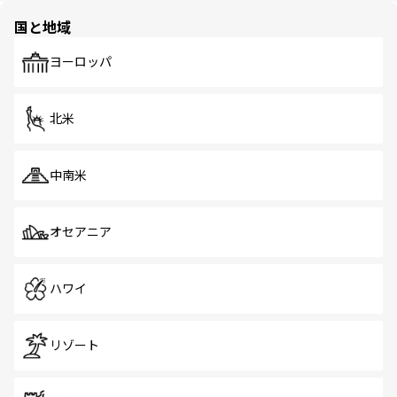
の多様性あふれるカラフルな町は、どこを歩いても新しい
国と地域
発見がある。さらに、治安のよさや充実した公共交通機関
も、旅行者にとっては魅力的なポイント。グルメも豊富
で、ホーカーズは地元の風情を楽しめる外せないスポット
ヨーロッパ
だ。訪れる人を飽きさせないシンガポールで、多様な魅力
を体感しよう。 なお、新着のシンガポール情報は
コンテン
ツ一覧
を参照してほしい。
北米
中南米
オセアニア
ハワイ
リゾート