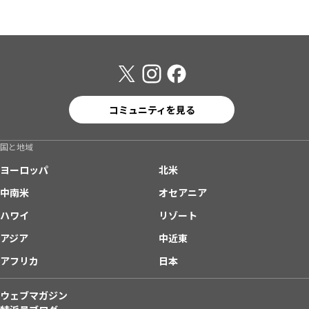
コミュニティを見る
国と地域
ヨーロッパ
北米
中南米
オセアニア
ハワイ
リゾート
アジア
中近東
アフリカ
日本
ウェブマガジン