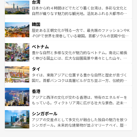
ならではの贅沢な旅のスタイルだ。 なお、新着のアメリカ
台湾
れるおもてなしの心で訪れる人々を迎えてくれるハワイの
リアリーフや大陸中央部にそびえるウルル（エアーズロッ
情報は
コンテンツ一覧
を参照してほしい。
人々、おいしいローカルフードやハワイアンミュージッ
ク）、タスマニアの美しい原生林やケアンズの熱帯雨林な
日本から約４時間ほどでたどり着く台湾は、多彩な文化と
ク、伝統的なフラダンスなど、すべてがハワイの魅力を彩
ど、見どころがたくさん。また、カフェやワイン、オージ
自然が織りなす魅力的な観光地。活気あふれる大都市の台
っている。訪れるたびに新しい発見と感動が待っているハ
ービーフなどの食文化も豊かで、美味しいものであふれて
北やノスタルジックな町並みが人気な九份（ジォウフェ
ワイを、存分に味わってほしい。 なお、新着のハワイ情報
韓国
いる。アクティビティも充実しており、サーフィンやダイ
ン）、静ひつな山岳地帯である台湾東部など、都市の喧騒
は
コンテンツ一覧
を参照してほしい。
ビング、ハイキングなど、アウトドア好きにはたまらな
と山間の静けさが共存しており、訪れる人に新しい発見と
歴史ある王朝文化が残る一方で、最先端のファッションやK
い。オーストラリアの多彩な魅力を存分に味わいつくそ
驚きをもたらしてくれる。また、奥深い台湾の食文化も魅
-POPで世界を席巻している韓国。首都ソウルの宮殿や伝統
う。 なお、新着のオーストラリア情報は
コンテンツ一覧
を
力で、夜市などの屋台グルメから高級料理、ヘルシーで美
家屋が並ぶエリアでは韓国の歴史と文化に浸ることがで
参照してほしい。
ベトナム
容にもいいと評判のスイーツなど、バラエティ豊かな料理
き、地方に足を延ばせば四季折々の自然美を楽しむことが
が味わえる。 なお、新着の台湾情報は
コンテンツ一覧
を参
できる。そして、キムチや焼肉、絶品のストリートフード
豊かな自然と多様な文化が魅力的なベトナム。南北に細長
照してほしい。
まで、さまざまな韓国料理が待っている。夜には、韓国な
く伸びる国土には、広大な田園風景や青々とした山々、世
らではのナイトライフも堪能できる。あたたかいホスピタ
界遺産に登録された壮大な自然景観が点在し、都市部では
タイ
リティに包まれながら、韓国の多彩な魅力を心ゆくまで味
急速な発展と共に伝統が息づく。ハノイの古い町並みやホ
わってみてほしい。 なお、新着の韓国情報は
コンテンツ一
ーチミン市のフランス統治時代の建物も、独特の雰囲気を
タイは、東南アジアに位置する豊かな自然と歴史が息づく
覧
を参照してほしい。
醸し出している。また、バラエティの豊かさとおいしさで
国だ。首都バンコクは高層ビルが立ち並ぶ一方、伝統的な
世界中の食通を魅了してやまないベトナム料理も魅力のひ
寺院や市場がいたるところに点在し、古きよき文化と現代
香港
とつ。フォーやバインミー、ベトナムコーヒーなどは、ぜ
の活気が交差している。北部ではチェンマイなどの山岳地
ひ現地で味わいたい。どの地域を訪れてもあたたかい人々
帯で自然と触れ合い、南部ではプーケットやクラビの美し
アジアと西洋の文化が交わる香港は、特有のエネルギーを
が旅行者を迎えてくれるので、きっと忘れられない旅にな
いビーチでリゾート気分を楽しむことができる。タイ料理
もっている。ヴィクトリア湾に広がる壮大な景色、近未来
るはずだ。 なお、新着のベトナム情報は
コンテンツ一覧
を
は世界的に有名で、屋台から高級レストランまで味覚を刺
的なアートスポット、そして歴史と現代が融合した町並
参照してほしい。
シンガポール
激する。気候は一年中温暖で、どの季節にも異なる楽しみ
み、どこを訪れても感動するはず。観光スポットが密集し
が待っている。親しみやすいタイの人々、仏教を中心とし
ており、効率よく見どころを回れるのも魅力。息をのむよ
アジアの交差点として多文化が融合した独自の魅力を放つ
た文化、そして多様な観光資源が、訪れる旅人を魅了し続
うな絶景から文化的な体験まで、香港を存分に楽しみ尽く
シンガポール。未来的な建築物が並ぶマリーナベイ、歴史
ける。 なお、新着のタイ情報は
コンテンツ一覧
を参照して
そう。 なお、新着の香港情報は
コンテンツ一覧
を参照して
と伝統を感じられるエスニックタウン、多数の緑豊かな公
ほしい。
ほしい。
園や自然保護区など、自然が調和した近代的な景観と文化