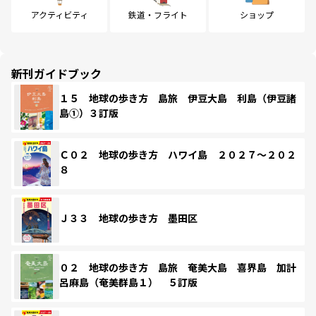
アクティビティ
鉄道・フライト
ショップ
新刊ガイドブック
１５ 地球の歩き方 島旅 伊豆大島 利島（伊豆諸
島①）３訂版
Ｃ０２ 地球の歩き方 ハワイ島 ２０２７～２０２
８
Ｊ３３ 地球の歩き方 墨田区
０２ 地球の歩き方 島旅 奄美大島 喜界島 加計
呂麻島（奄美群島１） ５訂版