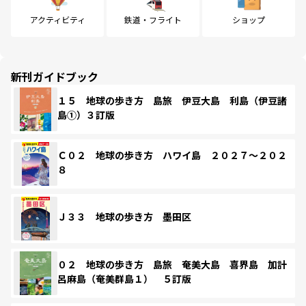
アクティビティ
鉄道・フライト
ショップ
新刊ガイドブック
１５ 地球の歩き方 島旅 伊豆大島 利島（伊豆諸
島①）３訂版
Ｃ０２ 地球の歩き方 ハワイ島 ２０２７～２０２
８
Ｊ３３ 地球の歩き方 墨田区
０２ 地球の歩き方 島旅 奄美大島 喜界島 加計
呂麻島（奄美群島１） ５訂版