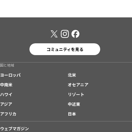
コミュニティを見る
国と地域
ヨーロッパ
北米
中南米
オセアニア
ハワイ
リゾート
アジア
中近東
アフリカ
日本
ウェブマガジン