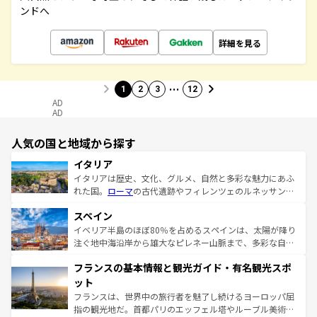
ンドへ
詳細を見る
…
1
2
3
12
AD
AD
人気の国と地域から探す
イタリア
イタリアは歴史、文化、グルメ、自然と多彩な魅力にあふ
れた国。
ローマ
の古代遺跡やフィレンツェのルネッサンス
美術、ヴェネツィアの運河など、歴史あるスポットはもち
スペイン
ろん、トスカーナの美しい田園風景やアマルフィ海岸の絶
景など、自然景観も見逃せない。観光の合間には、本場の
イベリア半島のほぼ80％を占めるスペインは、太陽が降り
ピザやパスタなど、絶品のイタリア料理を堪能することも
注ぐ地中海沿岸から雄大なピレネー山脈まで、多彩な自然
できる。朝目覚めてから夜眠るまで、すべての瞬間を楽し
と文化が詰まったヨーロッパ屈指の旅行先だ。多様な地域
フランスの基本情報と観光ガイド・有名観光スポ
ませてくれるイタリアで、忘れられない旅をしてみよう！
文化が根付くこの国では、情熱的なフラメンコ、熱気あふ
なお、新着のイタリア情報は
コンテンツ一覧
を参照してほ
れる闘牛、そして美味しいタパスが生活の一部となってい
ット
しい。
る。首都マドリードの洗練された雰囲気や、バルセロナの
フランスは、世界中の旅行者を魅了し続けるヨーロッパ屈
アートに溢れた街角から、地方では古代ローマ遺跡や中世
指の観光地だ。首都パリのエッフェル塔やルーブル美術館