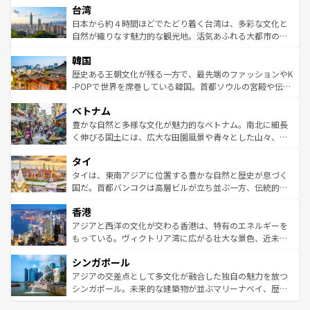
ならではの贅沢な旅のスタイルだ。 なお、新着のアメリカ
台湾
れるおもてなしの心で訪れる人々を迎えてくれるハワイの
リアリーフや大陸中央部にそびえるウルル（エアーズロッ
情報は
コンテンツ一覧
を参照してほしい。
人々、おいしいローカルフードやハワイアンミュージッ
ク）、タスマニアの美しい原生林やケアンズの熱帯雨林な
日本から約４時間ほどでたどり着く台湾は、多彩な文化と
ク、伝統的なフラダンスなど、すべてがハワイの魅力を彩
ど、見どころがたくさん。また、カフェやワイン、オージ
自然が織りなす魅力的な観光地。活気あふれる大都市の台
っている。訪れるたびに新しい発見と感動が待っているハ
ービーフなどの食文化も豊かで、美味しいものであふれて
北やノスタルジックな町並みが人気な九份（ジォウフェ
ワイを、存分に味わってほしい。 なお、新着のハワイ情報
韓国
いる。アクティビティも充実しており、サーフィンやダイ
ン）、静ひつな山岳地帯である台湾東部など、都市の喧騒
は
コンテンツ一覧
を参照してほしい。
ビング、ハイキングなど、アウトドア好きにはたまらな
と山間の静けさが共存しており、訪れる人に新しい発見と
歴史ある王朝文化が残る一方で、最先端のファッションやK
い。オーストラリアの多彩な魅力を存分に味わいつくそ
驚きをもたらしてくれる。また、奥深い台湾の食文化も魅
-POPで世界を席巻している韓国。首都ソウルの宮殿や伝統
う。 なお、新着のオーストラリア情報は
コンテンツ一覧
を
力で、夜市などの屋台グルメから高級料理、ヘルシーで美
家屋が並ぶエリアでは韓国の歴史と文化に浸ることがで
参照してほしい。
ベトナム
容にもいいと評判のスイーツなど、バラエティ豊かな料理
き、地方に足を延ばせば四季折々の自然美を楽しむことが
が味わえる。 なお、新着の台湾情報は
コンテンツ一覧
を参
できる。そして、キムチや焼肉、絶品のストリートフード
豊かな自然と多様な文化が魅力的なベトナム。南北に細長
照してほしい。
まで、さまざまな韓国料理が待っている。夜には、韓国な
く伸びる国土には、広大な田園風景や青々とした山々、世
らではのナイトライフも堪能できる。あたたかいホスピタ
界遺産に登録された壮大な自然景観が点在し、都市部では
タイ
リティに包まれながら、韓国の多彩な魅力を心ゆくまで味
急速な発展と共に伝統が息づく。ハノイの古い町並みやホ
わってみてほしい。 なお、新着の韓国情報は
コンテンツ一
ーチミン市のフランス統治時代の建物も、独特の雰囲気を
タイは、東南アジアに位置する豊かな自然と歴史が息づく
覧
を参照してほしい。
醸し出している。また、バラエティの豊かさとおいしさで
国だ。首都バンコクは高層ビルが立ち並ぶ一方、伝統的な
世界中の食通を魅了してやまないベトナム料理も魅力のひ
寺院や市場がいたるところに点在し、古きよき文化と現代
香港
とつ。フォーやバインミー、ベトナムコーヒーなどは、ぜ
の活気が交差している。北部ではチェンマイなどの山岳地
ひ現地で味わいたい。どの地域を訪れてもあたたかい人々
帯で自然と触れ合い、南部ではプーケットやクラビの美し
アジアと西洋の文化が交わる香港は、特有のエネルギーを
が旅行者を迎えてくれるので、きっと忘れられない旅にな
いビーチでリゾート気分を楽しむことができる。タイ料理
もっている。ヴィクトリア湾に広がる壮大な景色、近未来
るはずだ。 なお、新着のベトナム情報は
コンテンツ一覧
を
は世界的に有名で、屋台から高級レストランまで味覚を刺
的なアートスポット、そして歴史と現代が融合した町並
参照してほしい。
シンガポール
激する。気候は一年中温暖で、どの季節にも異なる楽しみ
み、どこを訪れても感動するはず。観光スポットが密集し
が待っている。親しみやすいタイの人々、仏教を中心とし
ており、効率よく見どころを回れるのも魅力。息をのむよ
アジアの交差点として多文化が融合した独自の魅力を放つ
た文化、そして多様な観光資源が、訪れる旅人を魅了し続
うな絶景から文化的な体験まで、香港を存分に楽しみ尽く
シンガポール。未来的な建築物が並ぶマリーナベイ、歴史
ける。 なお、新着のタイ情報は
コンテンツ一覧
を参照して
そう。 なお、新着の香港情報は
コンテンツ一覧
を参照して
と伝統を感じられるエスニックタウン、多数の緑豊かな公