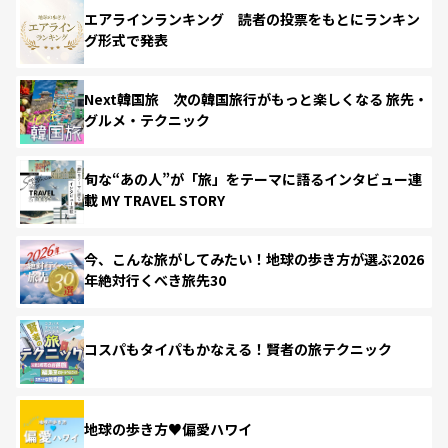
エアラインランキング 読者の投票をもとにランキン
グ形式で発表
Next韓国旅 次の韓国旅行がもっと楽しくなる 旅先・
グルメ・テクニック
旬な“あの人”が「旅」をテーマに語るインタビュー連
載 MY TRAVEL STORY
今、こんな旅がしてみたい！地球の歩き方が選ぶ2026
年絶対行くべき旅先30
コスパもタイパもかなえる！賢者の旅テクニック
地球の歩き方♥偏愛ハワイ