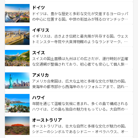
の城塞都市、穏やかなビーチリゾートまで多彩な表情を見
といった象徴的なスポットから、田舎町の古風な美しさま
せる。地方によって風土や気候が異なるスペインはその個
ドイツ
で、幅広い魅力が詰まっている。華麗な宮殿、歴史的な大
性で訪れる人を魅了する。 なお、新着のスペイン情報は
コ
聖堂、美しいビーチ、そして豊かな自然が、訪れる者を心
ドイツは、豊かな歴史と多彩な文化が交差するヨーロッパ
ンテンツ一覧
を参照してほしい。
から魅了する。また、フランスは美食の国としても知ら
の中心に位置する国。中世の街並みが残るロマンチック街
れ、フランス料理はユネスコ無形文化遺産にも登録されて
道から、未来を先取りするようなモダンな都市まで多様な
イギリス
いる。シャンパンの発祥地であるランス、プロヴァンスの
顔を持つこの国は、どこを歩いても飽きることがない。ベ
香り高いラベンダー畑など、多彩な楽しみ方が可能だ。さ
ルリンの文化的活気、バイエルン州のアルプスの絶景、そ
イギリスは、古きよき伝統と最先端が共存する国。ウェス
らに、パリ以外の地域にも魅力が溢れており、どの街角に
してライン川沿いのワイン畑といった風景は必見。ビール
トミンスター寺院や大英博物館のようなランドマーク、歴
も豊かな歴史と文化が息づいている。パリ以外の個性あふ
とソーセージを味わいながら地元の人と過ごす楽しい時間
史ある大学都市、美しい丘陵地帯や牧歌的な風景など、エ
れる地方に足を運ぶとそれぞれで全く異なる文化を体験で
スイス
は、お酒好きな人にはぜひ体験してほしい。 なお、新着の
リアごとに異なる魅力がある。また、優雅なアフタヌーン
きるだろう。 なお、新着のフランス情報は
コンテンツ一覧
ドイツ情報は
コンテンツ一覧
を参照してほしい。
ティー、ビール好きにはたまらない英国パブ、サッカー観
スイスの国土面積は九州ほどの広さだが、運行時刻が正確
を参照してほしい。
戦など、本場だからこそできる体験も豊富。イギリスを旅
な交通網が整備されており、初心者でも安心して個人旅行
して楽しみつくそう。 なお、新着のイギリス情報は
コンテ
を楽しめる。日本同様に時刻表どおりの旅が可能だ。中世
アメリカ
ンツ一覧
を参照してほしい。
の建物がそのまま残る町や、スイスならではのユニークな
博物館もあり、アルプス観光だけでなく町歩きも満喫する
アメリカ合衆国は、広大な土地と多様な文化が魅力の国。
ことができる。国民の所得が高いため物価も高いが、旅行
東海岸の都市部から西海岸のカリフォルニアまで、訪れる
者向けの交通パス提供のサービスもあり、うまく活用すれ
場所ごとに異なる風景と体験が待っている。ニューヨーク
ハワイ
ば市内交通費無料で観光を楽しむこともできる。 なお、新
のような巨大都市は、観光、ショッピング、エンターテイ
着のスイス情報は
コンテンツ一覧
を参照してほしい。
ンメントが詰まった刺激的なスポットだ。一方、アメリカ
年間を通じて温暖な気候に恵まれ、多くの島で構成される
西部には大自然が広がり、グランドキャニオンやイエロー
ハワイは、どの島も独自の魅力をもっている。大自然の神
ストーン国立公園といった絶景が堪能できる。さらに、南
秘を感じたいなら、火山が生み出した壮大な景観を誇るハ
オーストラリア
部のニューオーリンズでは、音楽と美食が融合した独特の
ワイ島は見逃せない。また、定番の観光地といえばオアフ
文化が魅力。旅行者はアメリカの各地域で異なる魅力を楽
島だが、静かな自然を求めるならマウイ島やカウアイ島が
オーストラリアは、壮大な自然と多様な文化が魅力の国。
しみながら、その多様性と豊かな歴史を感じることができ
おすすめ。エメラルドグリーンに輝く海をはじめ、豊かな
シドニーのシンボルであるシドニー・オペラハウス、オー
るだろう。車でのロードトリップや列車の旅も、アメリカ
文化や歴史が息づいている。「アロハスピリット」と呼ば
ストラリア東海岸北部に広がる大サンゴ礁地帯グレートバ