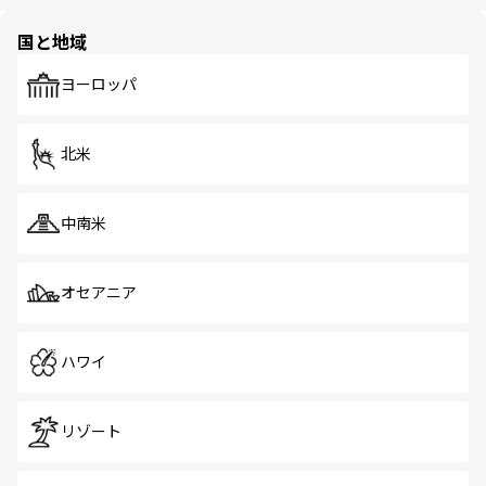
ほしい。
ほしい。
園や自然保護区など、自然が調和した近代的な景観と文化
の多様性あふれるカラフルな町は、どこを歩いても新しい
国と地域
発見がある。さらに、治安のよさや充実した公共交通機関
も、旅行者にとっては魅力的なポイント。グルメも豊富
で、ホーカーズは地元の風情を楽しめる外せないスポット
ヨーロッパ
だ。訪れる人を飽きさせないシンガポールで、多様な魅力
を体感しよう。 なお、新着のシンガポール情報は
コンテン
ツ一覧
を参照してほしい。
北米
中南米
オセアニア
ハワイ
リゾート