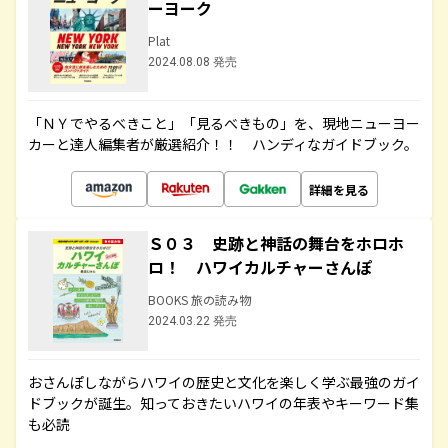
ーヨーク
Plat
2024.08.08 発売
「ＮＹでやるべきこと」「見るべきもの」を、現地ニューヨー
カーと達人編集者が厳選紹介！！ ハンディなガイドブック。
詳細を見る
Ｓ０３ 史跡と神話の舞台をホロホ
ロ！ ハワイカルチャーさんぽ
BOOKS 旅の読み物
2024.03.22 発売
おさんぽしながらハワイの歴史と文化を楽しく学ぶ最強のガイ
ドブックが誕生。知っておきたいハワイの年表やキーワード集
も必読