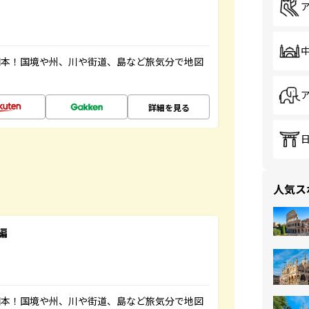
図本！国境や州、川や街道、島など旅気分で地図
詳細を見る
人気ス
編
図本！国境や州、川や街道、島など旅気分で地図