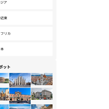
アジア
中近東
アフリカ
日本
ポット