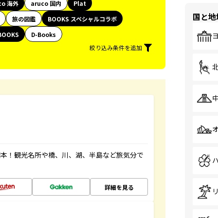
co 海外
aruco 国内
Plat
国と地
旅の図鑑
BOOKS スペシャルコラボ
BOOKS
D-Books
絞り込み条件を追加
図本！観光名所や橋、川、湖、半島など旅気分で
詳細を見る