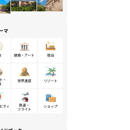
ーマ
食
建築・アート
宿泊
ト・
世界遺産
リゾート
戦
鉄道・
ビティ
ショップ
フライト