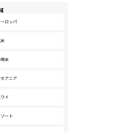
域
ヨーロッパ
北米
中南米
オセアニア
ハワイ
リゾート