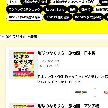
すべて
地球の歩き方 海外
地球の歩き方 Jシリーズ（国内）
aru
ランキング&テクニック
Resort Style
島旅
御朱印
歴史時代
BOOKS 旅の名言＆絶景
BOOKS 旅と健康
BOOKS 旅の読み物
1〜20件/251件中 を表示
地球のなぞり方 旅地図 日本編
BOOKS 旅と健康
2022.11.25 発売
日本の地形や造形物をなぞって学ぶ新しい地
地図をなぞって脳もイキイキ！
地球のなぞり方 旅地図 アジア編