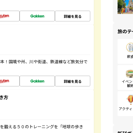
詳細を見る
旅のテ
飲
図本！国境や州、川や街道、鉄道線など旅気分で
詳細を見る
イベン
観
き方
アクティ
脳を鍛える５０のトレーニングを「地球の歩き