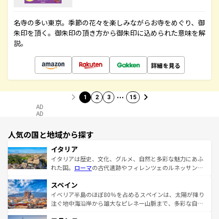
名寺の多い東京。季節の花々を楽しみながらお寺をめぐり、御
朱印を頂く。御朱印の頂き方から御朱印に込められた意味を解
説。
詳細を見る
…
1
2
3
15
AD
AD
人気の国と地域から探す
イタリア
イタリアは歴史、文化、グルメ、自然と多彩な魅力にあふ
れた国。
ローマ
の古代遺跡やフィレンツェのルネッサンス
美術、ヴェネツィアの運河など、歴史あるスポットはもち
スペイン
ろん、トスカーナの美しい田園風景やアマルフィ海岸の絶
景など、自然景観も見逃せない。観光の合間には、本場の
イベリア半島のほぼ80％を占めるスペインは、太陽が降り
ピザやパスタなど、絶品のイタリア料理を堪能することも
注ぐ地中海沿岸から雄大なピレネー山脈まで、多彩な自然
できる。朝目覚めてから夜眠るまで、すべての瞬間を楽し
と文化が詰まったヨーロッパ屈指の旅行先だ。多様な地域