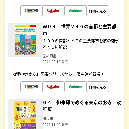
詳細を見る
Ｗ０４ 世界２４６の首都と主要都
市
１９９の首都と４７の主要都市を旅の雑学
とともに解説
旅の図鑑
2021.03.18 発売
「地球の歩き方」図鑑シリーズから、第４弾が登場！
詳細を見る
０４ 御朱印でめぐる東京のお寺 改
訂版
御朱印
2025.11.06 発売