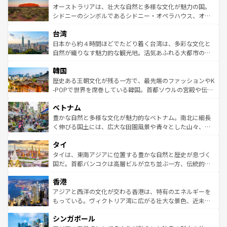
文化が魅力。旅行者はアメリカの各地域で異なる魅力を楽
島だが、静かな自然を求めるならマウイ島やカウアイ島が
オーストラリアは、壮大な自然と多様な文化が魅力の国。
しみながら、その多様性と豊かな歴史を感じることができ
おすすめ。エメラルドグリーンに輝く海をはじめ、豊かな
シドニーのシンボルであるシドニー・オペラハウス、オー
るだろう。車でのロードトリップや列車の旅も、アメリカ
文化や歴史が息づいている。「アロハスピリット」と呼ば
ストラリア東海岸北部に広がる大サンゴ礁地帯グレートバ
ならではの贅沢な旅のスタイルだ。 なお、新着のアメリカ
台湾
れるおもてなしの心で訪れる人々を迎えてくれるハワイの
リアリーフや大陸中央部にそびえるウルル（エアーズロッ
情報は
コンテンツ一覧
を参照してほしい。
人々、おいしいローカルフードやハワイアンミュージッ
ク）、タスマニアの美しい原生林やケアンズの熱帯雨林な
日本から約４時間ほどでたどり着く台湾は、多彩な文化と
ク、伝統的なフラダンスなど、すべてがハワイの魅力を彩
ど、見どころがたくさん。また、カフェやワイン、オージ
自然が織りなす魅力的な観光地。活気あふれる大都市の台
っている。訪れるたびに新しい発見と感動が待っているハ
ービーフなどの食文化も豊かで、美味しいものであふれて
北やノスタルジックな町並みが人気な九份（ジォウフェ
ワイを、存分に味わってほしい。 なお、新着のハワイ情報
韓国
いる。アクティビティも充実しており、サーフィンやダイ
ン）、静ひつな山岳地帯である台湾東部など、都市の喧騒
は
コンテンツ一覧
を参照してほしい。
ビング、ハイキングなど、アウトドア好きにはたまらな
と山間の静けさが共存しており、訪れる人に新しい発見と
歴史ある王朝文化が残る一方で、最先端のファッションやK
い。オーストラリアの多彩な魅力を存分に味わいつくそ
驚きをもたらしてくれる。また、奥深い台湾の食文化も魅
-POPで世界を席巻している韓国。首都ソウルの宮殿や伝統
う。 なお、新着のオーストラリア情報は
コンテンツ一覧
を
力で、夜市などの屋台グルメから高級料理、ヘルシーで美
家屋が並ぶエリアでは韓国の歴史と文化に浸ることがで
参照してほしい。
ベトナム
容にもいいと評判のスイーツなど、バラエティ豊かな料理
き、地方に足を延ばせば四季折々の自然美を楽しむことが
が味わえる。 なお、新着の台湾情報は
コンテンツ一覧
を参
できる。そして、キムチや焼肉、絶品のストリートフード
豊かな自然と多様な文化が魅力的なベトナム。南北に細長
照してほしい。
まで、さまざまな韓国料理が待っている。夜には、韓国な
く伸びる国土には、広大な田園風景や青々とした山々、世
らではのナイトライフも堪能できる。あたたかいホスピタ
界遺産に登録された壮大な自然景観が点在し、都市部では
タイ
リティに包まれながら、韓国の多彩な魅力を心ゆくまで味
急速な発展と共に伝統が息づく。ハノイの古い町並みやホ
わってみてほしい。 なお、新着の韓国情報は
コンテンツ一
ーチミン市のフランス統治時代の建物も、独特の雰囲気を
タイは、東南アジアに位置する豊かな自然と歴史が息づく
覧
を参照してほしい。
醸し出している。また、バラエティの豊かさとおいしさで
国だ。首都バンコクは高層ビルが立ち並ぶ一方、伝統的な
世界中の食通を魅了してやまないベトナム料理も魅力のひ
寺院や市場がいたるところに点在し、古きよき文化と現代
香港
とつ。フォーやバインミー、ベトナムコーヒーなどは、ぜ
の活気が交差している。北部ではチェンマイなどの山岳地
ひ現地で味わいたい。どの地域を訪れてもあたたかい人々
帯で自然と触れ合い、南部ではプーケットやクラビの美し
アジアと西洋の文化が交わる香港は、特有のエネルギーを
が旅行者を迎えてくれるので、きっと忘れられない旅にな
いビーチでリゾート気分を楽しむことができる。タイ料理
もっている。ヴィクトリア湾に広がる壮大な景色、近未来
るはずだ。 なお、新着のベトナム情報は
コンテンツ一覧
を
は世界的に有名で、屋台から高級レストランまで味覚を刺
的なアートスポット、そして歴史と現代が融合した町並
参照してほしい。
シンガポール
激する。気候は一年中温暖で、どの季節にも異なる楽しみ
み、どこを訪れても感動するはず。観光スポットが密集し