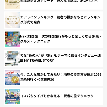
地球の歩き方アワード みんなで選ぶ、旅のベスト。
エアラインランキング 読者の投票をもとにランキン
グ形式で発表
Next韓国旅 次の韓国旅行がもっと楽しくなる 旅先・
グルメ・テクニック
旬な“あの人”が「旅」をテーマに語るインタビュー連
載 MY TRAVEL STORY
今、こんな旅がしてみたい！地球の歩き方が選ぶ2026
年絶対行くべき旅先30
コスパもタイパもかなえる！賢者の旅テクニック