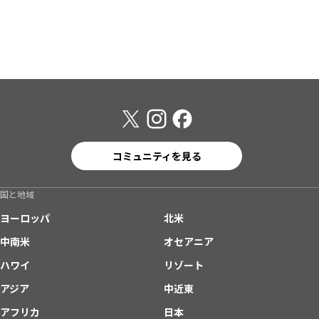
コミュニティを見る
国と地域
ヨーロッパ
北米
中南米
オセアニア
ハワイ
リゾート
アジア
中近東
アフリカ
日本