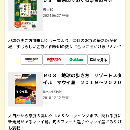
０３ 御朱印でめぐる奈良のお寺
御朱印
2024.06.27 発売
地球の歩き方御朱印シリーズより、奈良のお寺の最新版が登
場！すばらしい古寺と御朱印の数々に合いに出かけませんか？
詳細を見る
Ｒ０３ 地球の歩き方 リゾートスタ
イル マウイ島 ２０１９～２０２０
Resort Style
2018.12.12 発売
大自然から感度の高いグルメ＆ショッピングまで、訪れる度に
新発見があるマウイ島。旬のファーム巡りやマウイ産おみやげ
も満載！