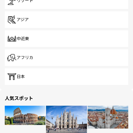
リゾート
アジア
中近東
アフリカ
日本
人気スポット