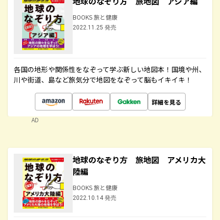
地球のなぞり方 旅地図 アジア編
BOOKS 旅と健康
2022.11.25 発売
各国の地形や関係性をなぞって学ぶ新しい地図本！国境や州、
川や街道、島など旅気分で地図をなぞって脳もイキイキ！
詳細を見る
AD
地球のなぞり方 旅地図 アメリカ大
陸編
BOOKS 旅と健康
2022.10.14 発売