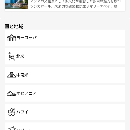
が待っている。親しみやすいタイの人々、仏教を中心とし
ており、効率よく見どころを回れるのも魅力。息をのむよ
アジアの交差点として多文化が融合した独自の魅力を放つ
た文化、そして多様な観光資源が、訪れる旅人を魅了し続
うな絶景から文化的な体験まで、香港を存分に楽しみ尽く
シンガポール。未来的な建築物が並ぶマリーナベイ、歴史
ける。 なお、新着のタイ情報は
コンテンツ一覧
を参照して
そう。 なお、新着の香港情報は
コンテンツ一覧
を参照して
と伝統を感じられるエスニックタウン、多数の緑豊かな公
ほしい。
ほしい。
園や自然保護区など、自然が調和した近代的な景観と文化
の多様性あふれるカラフルな町は、どこを歩いても新しい
国と地域
発見がある。さらに、治安のよさや充実した公共交通機関
も、旅行者にとっては魅力的なポイント。グルメも豊富
で、ホーカーズは地元の風情を楽しめる外せないスポット
ヨーロッパ
だ。訪れる人を飽きさせないシンガポールで、多様な魅力
を体感しよう。 なお、新着のシンガポール情報は
コンテン
ツ一覧
を参照してほしい。
北米
中南米
オセアニア
ハワイ