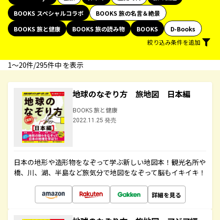
BOOKS スペシャルコラボ
BOOKS 旅の名言＆絶景
BOOKS 旅と健康
BOOKS 旅の読み物
BOOKS
D-Books
絞り込み条件を追加
1〜20件/295件中 を表示
地球のなぞり方 旅地図 日本編
BOOKS 旅と健康
2022.11.25 発売
日本の地形や造形物をなぞって学ぶ新しい地図本！観光名所や
橋、川、湖、半島など旅気分で地図をなぞって脳もイキイキ！
詳細を見る