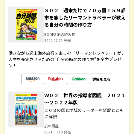
Ｓ０２ 週末だけで７０ヵ国１５９都
市を旅したリーマントラベラーが教え
る自分の時間の作り方
BOOKS 旅の読み物
2022.07.21 発売
働きながら週末海外旅行を楽しむ「リーマントラベラー」が、
人生を充実させるための“自分の時間の作り方”を全力プレゼ
ン！
詳細を見る
Ｗ０２ 世界の指導者図鑑 ２０２１
～２０２２年版
２０８の国と地域のリーダーを経歴ととも
に解説
旅の図鑑
2021.03.18 発売