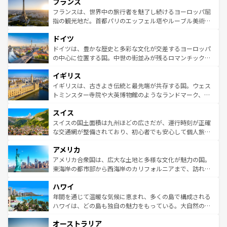
フランス
ませてくれるイタリアで、忘れられない旅をしてみよう！
文化が根付くこの国では、情熱的なフラメンコ、熱気あふ
なお、新着のイタリア情報は
コンテンツ一覧
を参照してほ
れる闘牛、そして美味しいタパスが生活の一部となってい
フランスは、世界中の旅行者を魅了し続けるヨーロッパ屈
しい。
る。首都マドリードの洗練された雰囲気や、バルセロナの
指の観光地だ。首都パリのエッフェル塔やルーブル美術館
アートに溢れた街角から、地方では古代ローマ遺跡や中世
といった象徴的なスポットから、田舎町の古風な美しさま
ドイツ
の城塞都市、穏やかなビーチリゾートまで多彩な表情を見
で、幅広い魅力が詰まっている。華麗な宮殿、歴史的な大
せる。地方によって風土や気候が異なるスペインはその個
聖堂、美しいビーチ、そして豊かな自然が、訪れる者を心
ドイツは、豊かな歴史と多彩な文化が交差するヨーロッパ
性で訪れる人を魅了する。 なお、新着のスペイン情報は
コ
から魅了する。また、フランスは美食の国としても知ら
の中心に位置する国。中世の街並みが残るロマンチック街
ンテンツ一覧
を参照してほしい。
れ、フランス料理はユネスコ無形文化遺産にも登録されて
道から、未来を先取りするようなモダンな都市まで多様な
イギリス
いる。シャンパンの発祥地であるランス、プロヴァンスの
顔を持つこの国は、どこを歩いても飽きることがない。ベ
香り高いラベンダー畑など、多彩な楽しみ方が可能だ。さ
ルリンの文化的活気、バイエルン州のアルプスの絶景、そ
イギリスは、古きよき伝統と最先端が共存する国。ウェス
らに、パリ以外の地域にも魅力が溢れており、どの街角に
してライン川沿いのワイン畑といった風景は必見。ビール
トミンスター寺院や大英博物館のようなランドマーク、歴
も豊かな歴史と文化が息づいている。パリ以外の個性あふ
とソーセージを味わいながら地元の人と過ごす楽しい時間
史ある大学都市、美しい丘陵地帯や牧歌的な風景など、エ
れる地方に足を運ぶとそれぞれで全く異なる文化を体験で
スイス
は、お酒好きな人にはぜひ体験してほしい。 なお、新着の
リアごとに異なる魅力がある。また、優雅なアフタヌーン
きるだろう。 なお、新着のフランス情報は
コンテンツ一覧
ドイツ情報は
コンテンツ一覧
を参照してほしい。
ティー、ビール好きにはたまらない英国パブ、サッカー観
スイスの国土面積は九州ほどの広さだが、運行時刻が正確
を参照してほしい。
戦など、本場だからこそできる体験も豊富。イギリスを旅
な交通網が整備されており、初心者でも安心して個人旅行
して楽しみつくそう。 なお、新着のイギリス情報は
コンテ
を楽しめる。日本同様に時刻表どおりの旅が可能だ。中世
アメリカ
ンツ一覧
を参照してほしい。
の建物がそのまま残る町や、スイスならではのユニークな
博物館もあり、アルプス観光だけでなく町歩きも満喫する
アメリカ合衆国は、広大な土地と多様な文化が魅力の国。
ことができる。国民の所得が高いため物価も高いが、旅行
東海岸の都市部から西海岸のカリフォルニアまで、訪れる
者向けの交通パス提供のサービスもあり、うまく活用すれ
場所ごとに異なる風景と体験が待っている。ニューヨーク
ハワイ
ば市内交通費無料で観光を楽しむこともできる。 なお、新
のような巨大都市は、観光、ショッピング、エンターテイ
着のスイス情報は
コンテンツ一覧
を参照してほしい。
ンメントが詰まった刺激的なスポットだ。一方、アメリカ
年間を通じて温暖な気候に恵まれ、多くの島で構成される
西部には大自然が広がり、グランドキャニオンやイエロー
ハワイは、どの島も独自の魅力をもっている。大自然の神
ストーン国立公園といった絶景が堪能できる。さらに、南
秘を感じたいなら、火山が生み出した壮大な景観を誇るハ
オーストラリア
部のニューオーリンズでは、音楽と美食が融合した独特の
ワイ島は見逃せない。また、定番の観光地といえばオアフ