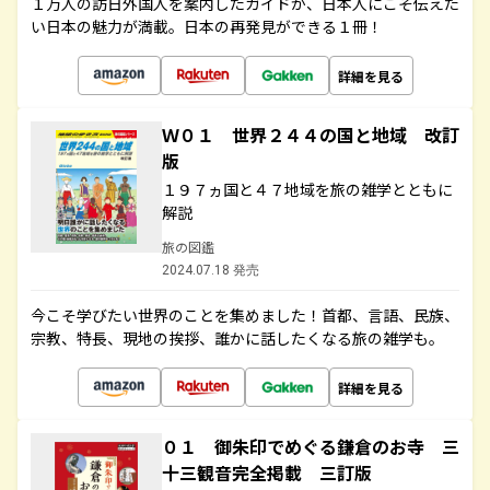
１万人の訪日外国人を案内したガイドが、日本人にこそ伝えた
い日本の魅力が満載。日本の再発見ができる１冊！
詳細を見る
Ｗ０１ 世界２４４の国と地域 改訂
版
１９７ヵ国と４７地域を旅の雑学とともに
解説
旅の図鑑
2024.07.18 発売
今こそ学びたい世界のことを集めました！首都、言語、民族、
宗教、特長、現地の挨拶、誰かに話したくなる旅の雑学も。
詳細を見る
０１ 御朱印でめぐる鎌倉のお寺 三
十三観音完全掲載 三訂版