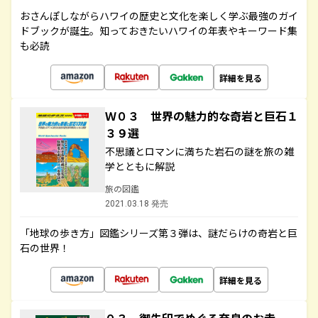
おさんぽしながらハワイの歴史と文化を楽しく学ぶ最強のガイ
ドブックが誕生。知っておきたいハワイの年表やキーワード集
も必読
詳細を見る
Ｗ０３ 世界の魅力的な奇岩と巨石１
３９選
不思議とロマンに満ちた岩石の謎を旅の雑
学とともに解説
旅の図鑑
2021.03.18 発売
「地球の歩き方」図鑑シリーズ第３弾は、謎だらけの奇岩と巨
石の世界！
詳細を見る