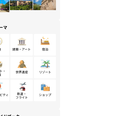
ーマ
食
建築・アート
宿泊
ト・
世界遺産
リゾート
戦
鉄道・
ビティ
ショップ
フライト