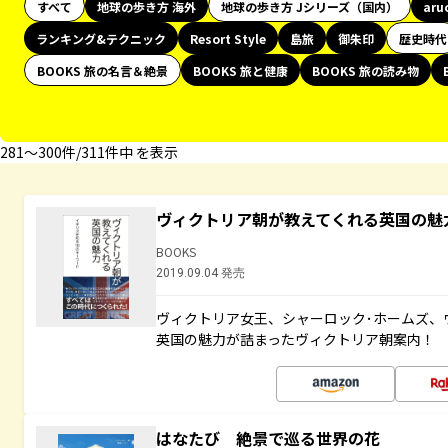
すべて
地球の歩き方 海外
地球の歩き方 Jシリーズ（国内）
aru
ランキング&テクニック
Resort Style
島旅
御朱印
歴史時代
BOOKS 旅の名言＆絶景
BOOKS 旅と健康
BOOKS 旅の読み物
281〜300件/311件中 を表示
ヴィクトリア朝が教えてくれる英国の魅力
BOOKS
2019.09.04 発売
ヴィクトリア女王、シャーロック･ホームズ、ウ
英国の魅力が詰まったヴィクトリア朝案内！
はなたび 絶景で巡る世界の花