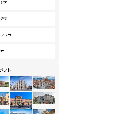
アジア
中近東
アフリカ
日本
ポット