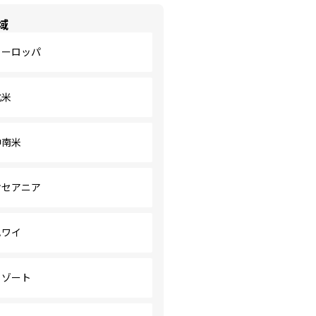
域
ヨーロッパ
北米
中南米
オセアニア
ハワイ
リゾート