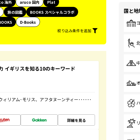
co 海外
aruco 国内
Plat
国と地
旅の図鑑
BOOKS スペシャルコラボ
BOOKS
D-Books
絞り込み条件を追加
 イギリスを知る10のキーワード
ィリアム･モリス、アフタヌーンティー･･････
詳細を見る