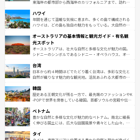
者向けの交通パス提供のサービスもあり、うまく活用すれ
東海岸の都市部から西海岸のカリフォルニアまで、訪れる
ば市内交通費無料で観光を楽しむこともできる。 なお、新
場所ごとに異なる風景と体験が待っている。ニューヨーク
着のスイス情報は
コンテンツ一覧
を参照してほしい。
ハワイ
のような巨大都市は、観光、ショッピング、エンターテイ
ンメントが詰まった刺激的なスポットだ。一方、アメリカ
年間を通じて温暖な気候に恵まれ、多くの島で構成される
西部には大自然が広がり、グランドキャニオンやイエロー
ハワイは、どの島も独自の魅力をもっている。大自然の神
ストーン国立公園といった絶景が堪能できる。さらに、南
秘を感じたいなら、火山が生み出した壮大な景観を誇るハ
オーストラリアの基本情報と観光ガイド・有名観
部のニューオーリンズでは、音楽と美食が融合した独特の
ワイ島は見逃せない。また、定番の観光地といえばオアフ
文化が魅力。旅行者はアメリカの各地域で異なる魅力を楽
島だが、静かな自然を求めるならマウイ島やカウアイ島が
光スポット
しみながら、その多様性と豊かな歴史を感じることができ
おすすめ。エメラルドグリーンに輝く海をはじめ、豊かな
オーストラリアは、壮大な自然と多様な文化が魅力の国。
るだろう。車でのロードトリップや列車の旅も、アメリカ
文化や歴史が息づいている。「アロハスピリット」と呼ば
シドニーのシンボルであるシドニー・オペラハウス、オー
ならではの贅沢な旅のスタイルだ。 なお、新着のアメリカ
れるおもてなしの心で訪れる人々を迎えてくれるハワイの
ストラリア東海岸北部に広がる大サンゴ礁地帯グレートバ
情報は
コンテンツ一覧
を参照してほしい。
人々、おいしいローカルフードやハワイアンミュージッ
台湾
リアリーフや大陸中央部にそびえるウルル（エアーズロッ
ク、伝統的なフラダンスなど、すべてがハワイの魅力を彩
ク）、タスマニアの美しい原生林やケアンズの熱帯雨林な
日本から約４時間ほどでたどり着く台湾は、多彩な文化と
っている。訪れるたびに新しい発見と感動が待っているハ
ど、見どころがたくさん。また、カフェやワイン、オージ
自然が織りなす魅力的な観光地。活気あふれる大都市の台
ワイを、存分に味わってほしい。 なお、新着のハワイ情報
ービーフなどの食文化も豊かで、美味しいものであふれて
北やノスタルジックな町並みが人気な九份（ジォウフェ
は
コンテンツ一覧
を参照してほしい。
韓国
いる。アクティビティも充実しており、サーフィンやダイ
ン）、静ひつな山岳地帯である台湾東部など、都市の喧騒
ビング、ハイキングなど、アウトドア好きにはたまらな
と山間の静けさが共存しており、訪れる人に新しい発見と
歴史ある王朝文化が残る一方で、最先端のファッションやK
い。オーストラリアの多彩な魅力を存分に味わいつくそ
驚きをもたらしてくれる。また、奥深い台湾の食文化も魅
-POPで世界を席巻している韓国。首都ソウルの宮殿や伝統
う。 なお、新着のオーストラリア情報は
コンテンツ一覧
を
力で、夜市などの屋台グルメから高級料理、ヘルシーで美
家屋が並ぶエリアでは韓国の歴史と文化に浸ることがで
参照してほしい。
ベトナム
容にもいいと評判のスイーツなど、バラエティ豊かな料理
き、地方に足を延ばせば四季折々の自然美を楽しむことが
が味わえる。 なお、新着の台湾情報は
コンテンツ一覧
を参
できる。そして、キムチや焼肉、絶品のストリートフード
豊かな自然と多様な文化が魅力的なベトナム。南北に細長
照してほしい。
まで、さまざまな韓国料理が待っている。夜には、韓国な
く伸びる国土には、広大な田園風景や青々とした山々、世
らではのナイトライフも堪能できる。あたたかいホスピタ
界遺産に登録された壮大な自然景観が点在し、都市部では
タイ
リティに包まれながら、韓国の多彩な魅力を心ゆくまで味
急速な発展と共に伝統が息づく。ハノイの古い町並みやホ
わってみてほしい。 なお、新着の韓国情報は
コンテンツ一
ーチミン市のフランス統治時代の建物も、独特の雰囲気を
タイは、東南アジアに位置する豊かな自然と歴史が息づく