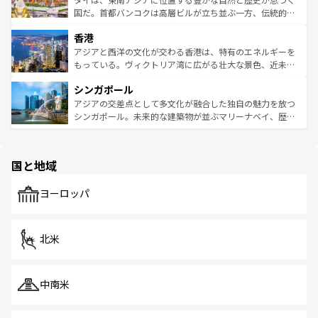
覧
を参照してほしい。
醸し出している。また、バラエティの豊かさとおいしさで
国だ。首都バンコクは高層ビルが立ち並ぶ一方、伝統的な
世界中の食通を魅了してやまないベトナム料理も魅力のひ
寺院や市場がいたるところに点在し、古きよき文化と現代
香港
とつ。フォーやバインミー、ベトナムコーヒーなどは、ぜ
の活気が交差している。北部ではチェンマイなどの山岳地
ひ現地で味わいたい。どの地域を訪れてもあたたかい人々
帯で自然と触れ合い、南部ではプーケットやクラビの美し
アジアと西洋の文化が交わる香港は、特有のエネルギーを
が旅行者を迎えてくれるので、きっと忘れられない旅にな
いビーチでリゾート気分を楽しむことができる。タイ料理
もっている。ヴィクトリア湾に広がる壮大な景色、近未来
るはずだ。 なお、新着のベトナム情報は
コンテンツ一覧
を
は世界的に有名で、屋台から高級レストランまで味覚を刺
的なアートスポット、そして歴史と現代が融合した町並
参照してほしい。
シンガポール
激する。気候は一年中温暖で、どの季節にも異なる楽しみ
み、どこを訪れても感動するはず。観光スポットが密集し
が待っている。親しみやすいタイの人々、仏教を中心とし
ており、効率よく見どころを回れるのも魅力。息をのむよ
アジアの交差点として多文化が融合した独自の魅力を放つ
た文化、そして多様な観光資源が、訪れる旅人を魅了し続
うな絶景から文化的な体験まで、香港を存分に楽しみ尽く
シンガポール。未来的な建築物が並ぶマリーナベイ、歴史
ける。 なお、新着のタイ情報は
コンテンツ一覧
を参照して
そう。 なお、新着の香港情報は
コンテンツ一覧
を参照して
と伝統を感じられるエスニックタウン、多数の緑豊かな公
ほしい。
ほしい。
園や自然保護区など、自然が調和した近代的な景観と文化
の多様性あふれるカラフルな町は、どこを歩いても新しい
国と地域
発見がある。さらに、治安のよさや充実した公共交通機関
も、旅行者にとっては魅力的なポイント。グルメも豊富
で、ホーカーズは地元の風情を楽しめる外せないスポット
ヨーロッパ
だ。訪れる人を飽きさせないシンガポールで、多様な魅力
を体感しよう。 なお、新着のシンガポール情報は
コンテン
ツ一覧
を参照してほしい。
北米
中南米