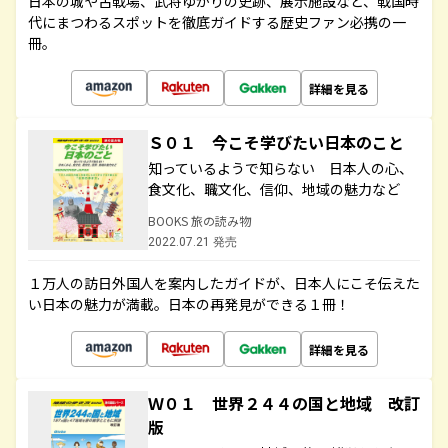
日本の城や古戦場、武将ゆかりの史跡、展示施設など、戦国時
代にまつわるスポットを徹底ガイドする歴史ファン必携の一
冊。
詳細を見る
Ｓ０１ 今こそ学びたい日本のこと
知っているようで知らない 日本人の心、
食文化、職文化、信仰、地域の魅力など
BOOKS 旅の読み物
2022.07.21 発売
１万人の訪日外国人を案内したガイドが、日本人にこそ伝えた
い日本の魅力が満載。日本の再発見ができる１冊！
詳細を見る
Ｗ０１ 世界２４４の国と地域 改訂
版