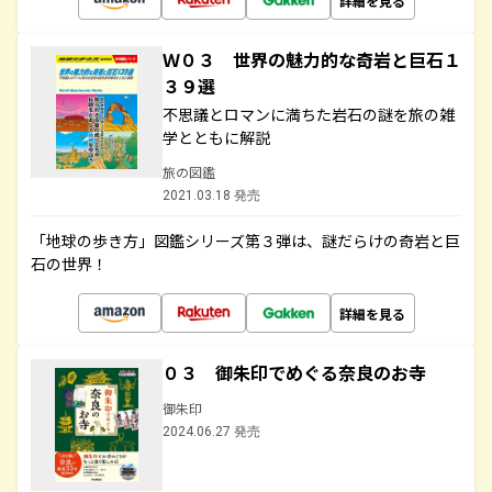
詳細を見る
Ｗ０３ 世界の魅力的な奇岩と巨石１
３９選
不思議とロマンに満ちた岩石の謎を旅の雑
学とともに解説
旅の図鑑
2021.03.18 発売
「地球の歩き方」図鑑シリーズ第３弾は、謎だらけの奇岩と巨
石の世界！
詳細を見る
０３ 御朱印でめぐる奈良のお寺
御朱印
2024.06.27 発売