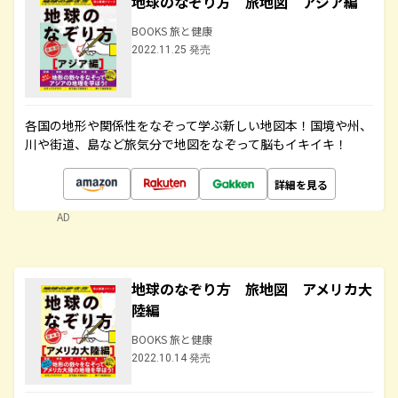
地球のなぞり方 旅地図 アジア編
BOOKS 旅と健康
2022.11.25 発売
各国の地形や関係性をなぞって学ぶ新しい地図本！国境や州、
川や街道、島など旅気分で地図をなぞって脳もイキイキ！
詳細を見る
AD
地球のなぞり方 旅地図 アメリカ大
陸編
BOOKS 旅と健康
2022.10.14 発売