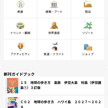
飲食
建築・アート
宿泊
イベント・観戦
世界遺産
リゾート
アクティビティ
鉄道・フライト
ショップ
新刊ガイドブック
１５ 地球の歩き方 島旅 伊豆大島 利島（伊豆諸
島①）３訂版
Ｃ０２ 地球の歩き方 ハワイ島 ２０２７～２０２
８