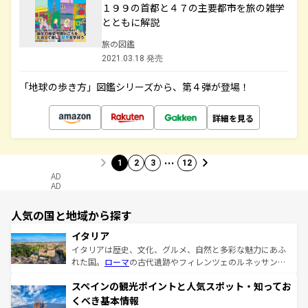
１９９の首都と４７の主要都市を旅の雑学
とともに解説
旅の図鑑
2021.03.18 発売
「地球の歩き方」図鑑シリーズから、第４弾が登場！
詳細を見る
…
1
2
3
12
AD
AD
人気の国と地域から探す
イタリア
イタリアは歴史、文化、グルメ、自然と多彩な魅力にあふ
れた国。
ローマ
の古代遺跡やフィレンツェのルネッサンス
美術、ヴェネツィアの運河など、歴史あるスポットはもち
スペインの観光ポイントと人気スポット・知ってお
ろん、トスカーナの美しい田園風景やアマルフィ海岸の絶
景など、自然景観も見逃せない。観光の合間には、本場の
くべき基本情報