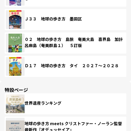
Ｊ３３ 地球の歩き方 墨田区
０２ 地球の歩き方 島旅 奄美大島 喜界島 加計
呂麻島（奄美群島１） ５訂版
Ｄ１７ 地球の歩き方 タイ ２０２７～２０２８
特設ページ
世界遺産ランキング
地球の歩き方 meets クリストファー・ノーラン監督
最新作『オデュッセイア』