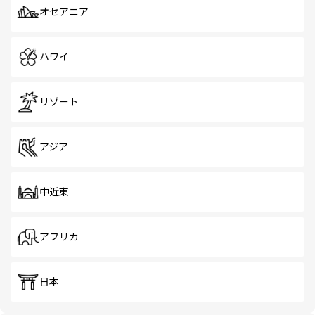
オセアニア
ハワイ
リゾート
アジア
中近東
アフリカ
日本