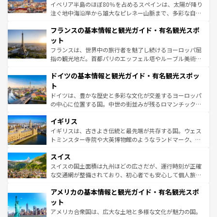
ピザやパスタなど、絶品のイタリア料理を堪能することも
イベリア半島のほぼ80％を占めるスペインは、太陽が降り
できる。朝目覚めてから夜眠るまで、すべての瞬間を楽し
注ぐ地中海沿岸から雄大なピレネー山脈まで、多彩な自然
ませてくれるイタリアで、忘れられない旅をしてみよう！
と文化が詰まったヨーロッパ屈指の旅行先だ。多様な地域
なお、新着のイタリア情報は
コンテンツ一覧
を参照してほ
フランスの基本情報と観光ガイド・有名観光スポ
文化が根付くこの国では、情熱的なフラメンコ、熱気あふ
しい。
れる闘牛、そして美味しいタパスが生活の一部となってい
ット
る。首都マドリードの洗練された雰囲気や、バルセロナの
フランスは、世界中の旅行者を魅了し続けるヨーロッパ屈
アートに溢れた街角から、地方では古代ローマ遺跡や中世
指の観光地だ。首都パリのエッフェル塔やルーブル美術館
の城塞都市、穏やかなビーチリゾートまで多彩な表情を見
といった象徴的なスポットから、田舎町の古風な美しさま
せる。地方によって風土や気候が異なるスペインはその個
ドイツの基本情報と観光ガイド・有名観光スポッ
で、幅広い魅力が詰まっている。華麗な宮殿、歴史的な大
性で訪れる人を魅了する。 なお、新着のスペイン情報は
コ
聖堂、美しいビーチ、そして豊かな自然が、訪れる者を心
ト
ンテンツ一覧
を参照してほしい。
から魅了する。また、フランスは美食の国としても知ら
ドイツは、豊かな歴史と多彩な文化が交差するヨーロッパ
れ、フランス料理はユネスコ無形文化遺産にも登録されて
の中心に位置する国。中世の街並みが残るロマンチック街
いる。シャンパンの発祥地であるランス、プロヴァンスの
道から、未来を先取りするようなモダンな都市まで多様な
香り高いラベンダー畑など、多彩な楽しみ方が可能だ。さ
イギリス
顔を持つこの国は、どこを歩いても飽きることがない。ベ
らに、パリ以外の地域にも魅力が溢れており、どの街角に
ルリンの文化的活気、バイエルン州のアルプスの絶景、そ
イギリスは、古きよき伝統と最先端が共存する国。ウェス
も豊かな歴史と文化が息づいている。パリ以外の個性あふ
してライン川沿いのワイン畑といった風景は必見。ビール
トミンスター寺院や大英博物館のようなランドマーク、歴
れる地方に足を運ぶとそれぞれで全く異なる文化を体験で
とソーセージを味わいながら地元の人と過ごす楽しい時間
史ある大学都市、美しい丘陵地帯や牧歌的な風景など、エ
きるだろう。 なお、新着のフランス情報は
コンテンツ一覧
スイス
は、お酒好きな人にはぜひ体験してほしい。 なお、新着の
リアごとに異なる魅力がある。また、優雅なアフタヌーン
を参照してほしい。
ドイツ情報は
コンテンツ一覧
を参照してほしい。
ティー、ビール好きにはたまらない英国パブ、サッカー観
スイスの国土面積は九州ほどの広さだが、運行時刻が正確
戦など、本場だからこそできる体験も豊富。イギリスを旅
な交通網が整備されており、初心者でも安心して個人旅行
して楽しみつくそう。 なお、新着のイギリス情報は
コンテ
を楽しめる。日本同様に時刻表どおりの旅が可能だ。中世
アメリカの基本情報と観光ガイド・有名観光スポ
ンツ一覧
を参照してほしい。
の建物がそのまま残る町や、スイスならではのユニークな
博物館もあり、アルプス観光だけでなく町歩きも満喫する
ット
ことができる。国民の所得が高いため物価も高いが、旅行
アメリカ合衆国は、広大な土地と多様な文化が魅力の国。