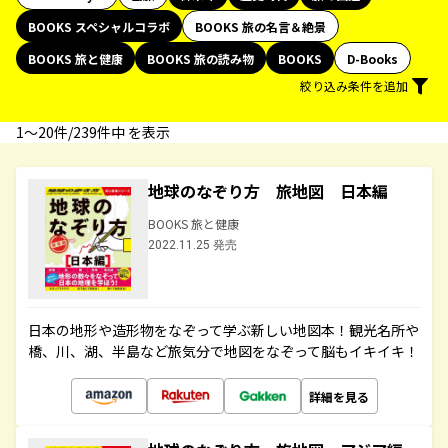
BOOKS スペシャルコラボ
BOOKS 旅の名言＆絶景
BOOKS 旅と健康
BOOKS 旅の読み物
BOOKS
D-Books
絞り込み条件を追加
1〜20件/239件中 を表示
地球のなぞり方 旅地図 日本編
BOOKS 旅と健康
2022.11.25 発売
日本の地形や造形物をなぞって学ぶ新しい地図本！観光名所や
橋、川、湖、半島など旅気分で地図をなぞって脳もイキイキ！
詳細を見る