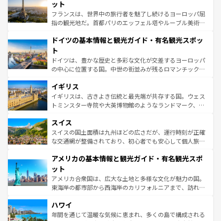
なお、新着のイタリア情報は
コンテンツ一覧
を参照してほ
れる闘牛、そして美味しいタパスが生活の一部となってい
ット
しい。
る。首都マドリードの洗練された雰囲気や、バルセロナの
フランスは、世界中の旅行者を魅了し続けるヨーロッパ屈
アートに溢れた街角から、地方では古代ローマ遺跡や中世
指の観光地だ。首都パリのエッフェル塔やルーブル美術館
の城塞都市、穏やかなビーチリゾートまで多彩な表情を見
といった象徴的なスポットから、田舎町の古風な美しさま
せる。地方によって風土や気候が異なるスペインはその個
ドイツの基本情報と観光ガイド・有名観光スポッ
で、幅広い魅力が詰まっている。華麗な宮殿、歴史的な大
性で訪れる人を魅了する。 なお、新着のスペイン情報は
コ
聖堂、美しいビーチ、そして豊かな自然が、訪れる者を心
ト
ンテンツ一覧
を参照してほしい。
から魅了する。また、フランスは美食の国としても知ら
ドイツは、豊かな歴史と多彩な文化が交差するヨーロッパ
れ、フランス料理はユネスコ無形文化遺産にも登録されて
の中心に位置する国。中世の街並みが残るロマンチック街
いる。シャンパンの発祥地であるランス、プロヴァンスの
道から、未来を先取りするようなモダンな都市まで多様な
香り高いラベンダー畑など、多彩な楽しみ方が可能だ。さ
イギリス
顔を持つこの国は、どこを歩いても飽きることがない。ベ
らに、パリ以外の地域にも魅力が溢れており、どの街角に
ルリンの文化的活気、バイエルン州のアルプスの絶景、そ
イギリスは、古きよき伝統と最先端が共存する国。ウェス
も豊かな歴史と文化が息づいている。パリ以外の個性あふ
してライン川沿いのワイン畑といった風景は必見。ビール
トミンスター寺院や大英博物館のようなランドマーク、歴
れる地方に足を運ぶとそれぞれで全く異なる文化を体験で
とソーセージを味わいながら地元の人と過ごす楽しい時間
史ある大学都市、美しい丘陵地帯や牧歌的な風景など、エ
きるだろう。 なお、新着のフランス情報は
コンテンツ一覧
スイス
は、お酒好きな人にはぜひ体験してほしい。 なお、新着の
リアごとに異なる魅力がある。また、優雅なアフタヌーン
を参照してほしい。
ドイツ情報は
コンテンツ一覧
を参照してほしい。
ティー、ビール好きにはたまらない英国パブ、サッカー観
スイスの国土面積は九州ほどの広さだが、運行時刻が正確
戦など、本場だからこそできる体験も豊富。イギリスを旅
な交通網が整備されており、初心者でも安心して個人旅行
して楽しみつくそう。 なお、新着のイギリス情報は
コンテ
を楽しめる。日本同様に時刻表どおりの旅が可能だ。中世
アメリカの基本情報と観光ガイド・有名観光スポ
ンツ一覧
を参照してほしい。
の建物がそのまま残る町や、スイスならではのユニークな
博物館もあり、アルプス観光だけでなく町歩きも満喫する
ット
ことができる。国民の所得が高いため物価も高いが、旅行
アメリカ合衆国は、広大な土地と多様な文化が魅力の国。
者向けの交通パス提供のサービスもあり、うまく活用すれ
東海岸の都市部から西海岸のカリフォルニアまで、訪れる
ば市内交通費無料で観光を楽しむこともできる。 なお、新
場所ごとに異なる風景と体験が待っている。ニューヨーク
着のスイス情報は
コンテンツ一覧
を参照してほしい。
ハワイ
のような巨大都市は、観光、ショッピング、エンターテイ
ンメントが詰まった刺激的なスポットだ。一方、アメリカ
年間を通じて温暖な気候に恵まれ、多くの島で構成される