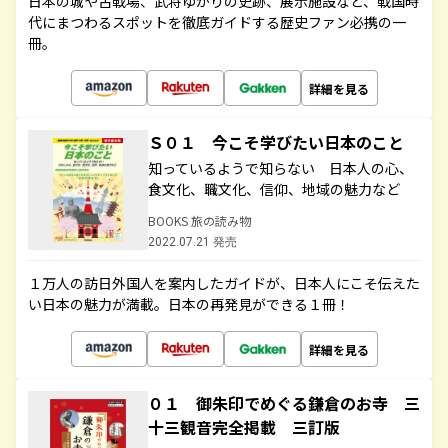
日本の城や古戦場、武将ゆかりの史跡、展示施設など、戦国時
代にまつわるスポットを徹底ガイドする歴史ファン必携の一
冊。
詳細を見る
Ｓ０１ 今こそ学びたい日本のこと
知っているようで知らない 日本人の心、
食文化、職文化、信仰、地域の魅力など
BOOKS 旅の読み物
2022.07.21 発売
１万人の訪日外国人を案内したガイドが、日本人にこそ伝えた
い日本の魅力が満載。日本の再発見ができる１冊！
詳細を見る
０１ 御朱印でめぐる鎌倉のお寺 三
十三観音完全掲載 三訂版