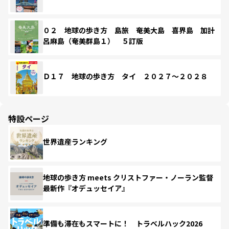
０２ 地球の歩き方 島旅 奄美大島 喜界島 加計
呂麻島（奄美群島１） ５訂版
Ｄ１７ 地球の歩き方 タイ ２０２７～２０２８
特設ページ
世界遺産ランキング
地球の歩き方 meets クリストファー・ノーラン監督
最新作『オデュッセイア』
準備も滞在もスマートに！ トラベルハック2026