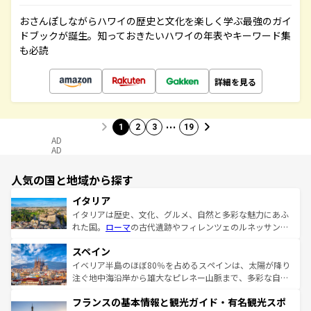
おさんぽしながらハワイの歴史と文化を楽しく学ぶ最強のガイ
ドブックが誕生。知っておきたいハワイの年表やキーワード集
も必読
詳細を見る
…
1
2
3
19
AD
AD
人気の国と地域から探す
イタリア
イタリアは歴史、文化、グルメ、自然と多彩な魅力にあふ
れた国。
ローマ
の古代遺跡やフィレンツェのルネッサンス
美術、ヴェネツィアの運河など、歴史あるスポットはもち
スペイン
ろん、トスカーナの美しい田園風景やアマルフィ海岸の絶
景など、自然景観も見逃せない。観光の合間には、本場の
イベリア半島のほぼ80％を占めるスペインは、太陽が降り
ピザやパスタなど、絶品のイタリア料理を堪能することも
注ぐ地中海沿岸から雄大なピレネー山脈まで、多彩な自然
できる。朝目覚めてから夜眠るまで、すべての瞬間を楽し
と文化が詰まったヨーロッパ屈指の旅行先だ。多様な地域
フランスの基本情報と観光ガイド・有名観光スポ
ませてくれるイタリアで、忘れられない旅をしてみよう！
文化が根付くこの国では、情熱的なフラメンコ、熱気あふ