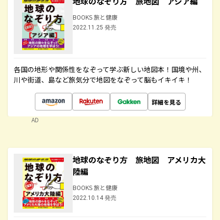
地球のなぞり方 旅地図 アジア編
BOOKS 旅と健康
2022.11.25 発売
各国の地形や関係性をなぞって学ぶ新しい地図本！国境や州、
川や街道、島など旅気分で地図をなぞって脳もイキイキ！
詳細を見る
AD
地球のなぞり方 旅地図 アメリカ大
陸編
BOOKS 旅と健康
2022.10.14 発売