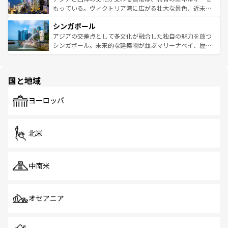
が旅行者を迎えてくれるので、きっと忘れられない旅にな
いビーチでリゾート気分を楽しむことができる。タイ料理
もっている。ヴィクトリア湾に広がる壮大な景色、近未来
るはずだ。 なお、新着のベトナム情報は
コンテンツ一覧
を
は世界的に有名で、屋台から高級レストランまで味覚を刺
的なアートスポット、そして歴史と現代が融合した町並
参照してほしい。
シンガポール
激する。気候は一年中温暖で、どの季節にも異なる楽しみ
み、どこを訪れても感動するはず。観光スポットが密集し
が待っている。親しみやすいタイの人々、仏教を中心とし
ており、効率よく見どころを回れるのも魅力。息をのむよ
アジアの交差点として多文化が融合した独自の魅力を放つ
た文化、そして多様な観光資源が、訪れる旅人を魅了し続
うな絶景から文化的な体験まで、香港を存分に楽しみ尽く
シンガポール。未来的な建築物が並ぶマリーナベイ、歴史
ける。 なお、新着のタイ情報は
コンテンツ一覧
を参照して
そう。 なお、新着の香港情報は
コンテンツ一覧
を参照して
と伝統を感じられるエスニックタウン、多数の緑豊かな公
ほしい。
ほしい。
園や自然保護区など、自然が調和した近代的な景観と文化
の多様性あふれるカラフルな町は、どこを歩いても新しい
国と地域
発見がある。さらに、治安のよさや充実した公共交通機関
も、旅行者にとっては魅力的なポイント。グルメも豊富
で、ホーカーズは地元の風情を楽しめる外せないスポット
ヨーロッパ
だ。訪れる人を飽きさせないシンガポールで、多様な魅力
を体感しよう。 なお、新着のシンガポール情報は
コンテン
ツ一覧
を参照してほしい。
北米
中南米
オセアニア