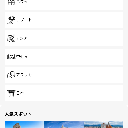
ハワイ
リゾート
アジア
中近東
アフリカ
日本
人気スポット