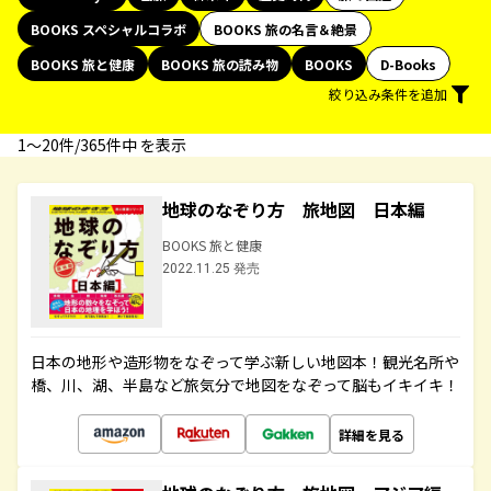
BOOKS スペシャルコラボ
BOOKS 旅の名言＆絶景
BOOKS 旅と健康
BOOKS 旅の読み物
BOOKS
D-Books
絞り込み条件を追加
1〜20件/365件中 を表示
地球のなぞり方 旅地図 日本編
BOOKS 旅と健康
2022.11.25 発売
日本の地形や造形物をなぞって学ぶ新しい地図本！観光名所や
橋、川、湖、半島など旅気分で地図をなぞって脳もイキイキ！
詳細を見る