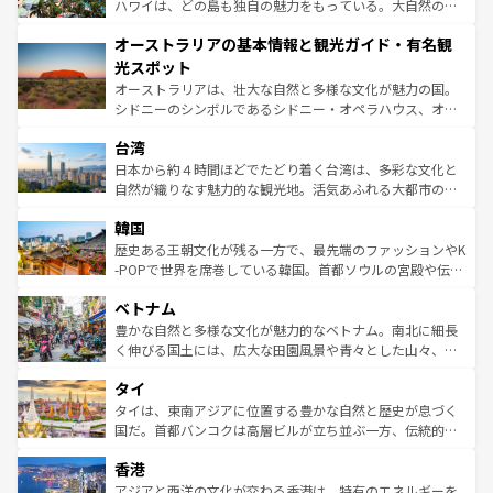
西部には大自然が広がり、グランドキャニオンやイエロー
ハワイは、どの島も独自の魅力をもっている。大自然の神
ストーン国立公園といった絶景が堪能できる。さらに、南
秘を感じたいなら、火山が生み出した壮大な景観を誇るハ
オーストラリアの基本情報と観光ガイド・有名観
部のニューオーリンズでは、音楽と美食が融合した独特の
ワイ島は見逃せない。また、定番の観光地といえばオアフ
文化が魅力。旅行者はアメリカの各地域で異なる魅力を楽
島だが、静かな自然を求めるならマウイ島やカウアイ島が
光スポット
しみながら、その多様性と豊かな歴史を感じることができ
おすすめ。エメラルドグリーンに輝く海をはじめ、豊かな
オーストラリアは、壮大な自然と多様な文化が魅力の国。
るだろう。車でのロードトリップや列車の旅も、アメリカ
文化や歴史が息づいている。「アロハスピリット」と呼ば
シドニーのシンボルであるシドニー・オペラハウス、オー
ならではの贅沢な旅のスタイルだ。 なお、新着のアメリカ
れるおもてなしの心で訪れる人々を迎えてくれるハワイの
ストラリア東海岸北部に広がる大サンゴ礁地帯グレートバ
情報は
コンテンツ一覧
を参照してほしい。
人々、おいしいローカルフードやハワイアンミュージッ
台湾
リアリーフや大陸中央部にそびえるウルル（エアーズロッ
ク、伝統的なフラダンスなど、すべてがハワイの魅力を彩
ク）、タスマニアの美しい原生林やケアンズの熱帯雨林な
日本から約４時間ほどでたどり着く台湾は、多彩な文化と
っている。訪れるたびに新しい発見と感動が待っているハ
ど、見どころがたくさん。また、カフェやワイン、オージ
自然が織りなす魅力的な観光地。活気あふれる大都市の台
ワイを、存分に味わってほしい。 なお、新着のハワイ情報
ービーフなどの食文化も豊かで、美味しいものであふれて
北やノスタルジックな町並みが人気な九份（ジォウフェ
は
コンテンツ一覧
を参照してほしい。
韓国
いる。アクティビティも充実しており、サーフィンやダイ
ン）、静ひつな山岳地帯である台湾東部など、都市の喧騒
ビング、ハイキングなど、アウトドア好きにはたまらな
と山間の静けさが共存しており、訪れる人に新しい発見と
歴史ある王朝文化が残る一方で、最先端のファッションやK
い。オーストラリアの多彩な魅力を存分に味わいつくそ
驚きをもたらしてくれる。また、奥深い台湾の食文化も魅
-POPで世界を席巻している韓国。首都ソウルの宮殿や伝統
う。 なお、新着のオーストラリア情報は
コンテンツ一覧
を
力で、夜市などの屋台グルメから高級料理、ヘルシーで美
家屋が並ぶエリアでは韓国の歴史と文化に浸ることがで
参照してほしい。
ベトナム
容にもいいと評判のスイーツなど、バラエティ豊かな料理
き、地方に足を延ばせば四季折々の自然美を楽しむことが
が味わえる。 なお、新着の台湾情報は
コンテンツ一覧
を参
できる。そして、キムチや焼肉、絶品のストリートフード
豊かな自然と多様な文化が魅力的なベトナム。南北に細長
照してほしい。
まで、さまざまな韓国料理が待っている。夜には、韓国な
く伸びる国土には、広大な田園風景や青々とした山々、世
らではのナイトライフも堪能できる。あたたかいホスピタ
界遺産に登録された壮大な自然景観が点在し、都市部では
タイ
リティに包まれながら、韓国の多彩な魅力を心ゆくまで味
急速な発展と共に伝統が息づく。ハノイの古い町並みやホ
わってみてほしい。 なお、新着の韓国情報は
コンテンツ一
ーチミン市のフランス統治時代の建物も、独特の雰囲気を
タイは、東南アジアに位置する豊かな自然と歴史が息づく
覧
を参照してほしい。
醸し出している。また、バラエティの豊かさとおいしさで
国だ。首都バンコクは高層ビルが立ち並ぶ一方、伝統的な
世界中の食通を魅了してやまないベトナム料理も魅力のひ
寺院や市場がいたるところに点在し、古きよき文化と現代
香港
とつ。フォーやバインミー、ベトナムコーヒーなどは、ぜ
の活気が交差している。北部ではチェンマイなどの山岳地
ひ現地で味わいたい。どの地域を訪れてもあたたかい人々
帯で自然と触れ合い、南部ではプーケットやクラビの美し
アジアと西洋の文化が交わる香港は、特有のエネルギーを