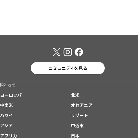
コミュニティを見る
国と地域
ヨーロッパ
北米
中南米
オセアニア
ハワイ
リゾート
アジア
中近東
アフリカ
日本