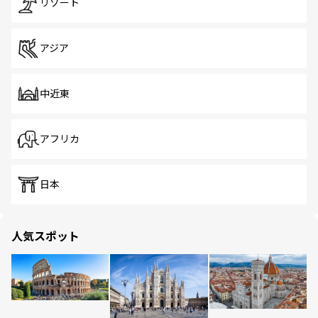
リゾート
アジア
中近東
アフリカ
日本
人気スポット