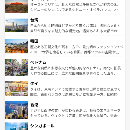
文化が魅力。旅行者はアメリカの各地域で異なる魅力を楽
島だが、静かな自然を求めるならマウイ島やカウアイ島が
オーストラリアは、壮大な自然と多様な文化が魅力の国。
しみながら、その多様性と豊かな歴史を感じることができ
おすすめ。エメラルドグリーンに輝く海をはじめ、豊かな
シドニーのシンボルであるシドニー・オペラハウス、オー
るだろう。車でのロードトリップや列車の旅も、アメリカ
文化や歴史が息づいている。「アロハスピリット」と呼ば
ストラリア東海岸北部に広がる大サンゴ礁地帯グレートバ
ならではの贅沢な旅のスタイルだ。 なお、新着のアメリカ
台湾
れるおもてなしの心で訪れる人々を迎えてくれるハワイの
リアリーフや大陸中央部にそびえるウルル（エアーズロッ
情報は
コンテンツ一覧
を参照してほしい。
人々、おいしいローカルフードやハワイアンミュージッ
ク）、タスマニアの美しい原生林やケアンズの熱帯雨林な
日本から約４時間ほどでたどり着く台湾は、多彩な文化と
ク、伝統的なフラダンスなど、すべてがハワイの魅力を彩
ど、見どころがたくさん。また、カフェやワイン、オージ
自然が織りなす魅力的な観光地。活気あふれる大都市の台
っている。訪れるたびに新しい発見と感動が待っているハ
ービーフなどの食文化も豊かで、美味しいものであふれて
北やノスタルジックな町並みが人気な九份（ジォウフェ
ワイを、存分に味わってほしい。 なお、新着のハワイ情報
韓国
いる。アクティビティも充実しており、サーフィンやダイ
ン）、静ひつな山岳地帯である台湾東部など、都市の喧騒
は
コンテンツ一覧
を参照してほしい。
ビング、ハイキングなど、アウトドア好きにはたまらな
と山間の静けさが共存しており、訪れる人に新しい発見と
歴史ある王朝文化が残る一方で、最先端のファッションやK
い。オーストラリアの多彩な魅力を存分に味わいつくそ
驚きをもたらしてくれる。また、奥深い台湾の食文化も魅
-POPで世界を席巻している韓国。首都ソウルの宮殿や伝統
う。 なお、新着のオーストラリア情報は
コンテンツ一覧
を
力で、夜市などの屋台グルメから高級料理、ヘルシーで美
家屋が並ぶエリアでは韓国の歴史と文化に浸ることがで
参照してほしい。
ベトナム
容にもいいと評判のスイーツなど、バラエティ豊かな料理
き、地方に足を延ばせば四季折々の自然美を楽しむことが
が味わえる。 なお、新着の台湾情報は
コンテンツ一覧
を参
できる。そして、キムチや焼肉、絶品のストリートフード
豊かな自然と多様な文化が魅力的なベトナム。南北に細長
照してほしい。
まで、さまざまな韓国料理が待っている。夜には、韓国な
く伸びる国土には、広大な田園風景や青々とした山々、世
らではのナイトライフも堪能できる。あたたかいホスピタ
界遺産に登録された壮大な自然景観が点在し、都市部では
タイ
リティに包まれながら、韓国の多彩な魅力を心ゆくまで味
急速な発展と共に伝統が息づく。ハノイの古い町並みやホ
わってみてほしい。 なお、新着の韓国情報は
コンテンツ一
ーチミン市のフランス統治時代の建物も、独特の雰囲気を
タイは、東南アジアに位置する豊かな自然と歴史が息づく
覧
を参照してほしい。
醸し出している。また、バラエティの豊かさとおいしさで
国だ。首都バンコクは高層ビルが立ち並ぶ一方、伝統的な
世界中の食通を魅了してやまないベトナム料理も魅力のひ
寺院や市場がいたるところに点在し、古きよき文化と現代
香港
とつ。フォーやバインミー、ベトナムコーヒーなどは、ぜ
の活気が交差している。北部ではチェンマイなどの山岳地
ひ現地で味わいたい。どの地域を訪れてもあたたかい人々
帯で自然と触れ合い、南部ではプーケットやクラビの美し
アジアと西洋の文化が交わる香港は、特有のエネルギーを
が旅行者を迎えてくれるので、きっと忘れられない旅にな
いビーチでリゾート気分を楽しむことができる。タイ料理
もっている。ヴィクトリア湾に広がる壮大な景色、近未来
るはずだ。 なお、新着のベトナム情報は
コンテンツ一覧
を
は世界的に有名で、屋台から高級レストランまで味覚を刺
的なアートスポット、そして歴史と現代が融合した町並
参照してほしい。
シンガポール
激する。気候は一年中温暖で、どの季節にも異なる楽しみ
み、どこを訪れても感動するはず。観光スポットが密集し