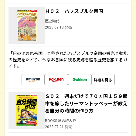
Ｈ０２ ハプスブルク帝国
歴史時代
2025.09.18 発売
「日の沈まぬ帝国」と称されたハプスブルク帝国の栄光と動乱
の歴史をたどり、今なお各国に残る史跡を巡る歴史を旅するガ
イド。
詳細を見る
Ｓ０２ 週末だけで７０ヵ国１５９都
市を旅したリーマントラベラーが教え
る自分の時間の作り方
BOOKS 旅の読み物
2022.07.21 発売