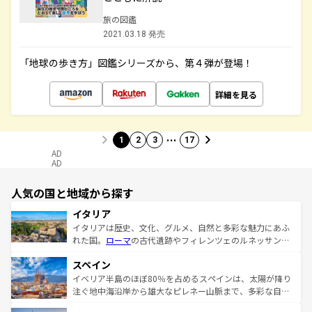
旅の図鑑
2021.03.18 発売
「地球の歩き方」図鑑シリーズから、第４弾が登場！
詳細を見る
…
1
2
3
17
AD
AD
人気の国と地域から探す
イタリア
イタリアは歴史、文化、グルメ、自然と多彩な魅力にあふ
れた国。
ローマ
の古代遺跡やフィレンツェのルネッサンス
美術、ヴェネツィアの運河など、歴史あるスポットはもち
スペイン
ろん、トスカーナの美しい田園風景やアマルフィ海岸の絶
景など、自然景観も見逃せない。観光の合間には、本場の
イベリア半島のほぼ80％を占めるスペインは、太陽が降り
ピザやパスタなど、絶品のイタリア料理を堪能することも
注ぐ地中海沿岸から雄大なピレネー山脈まで、多彩な自然
できる。朝目覚めてから夜眠るまで、すべての瞬間を楽し
と文化が詰まったヨーロッパ屈指の旅行先だ。多様な地域