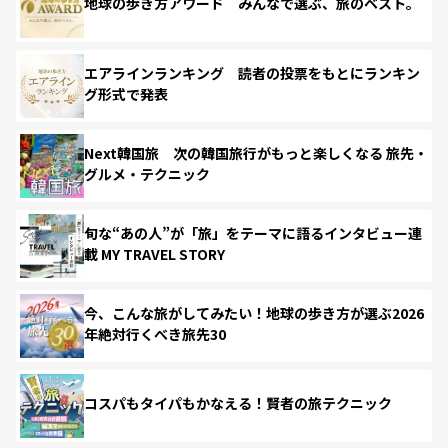
地球の歩き方アワード みんなで選ぶ、旅のベスト。
エアラインランキング 読者の投票をもとにランキン
グ形式で発表
Next韓国旅 次の韓国旅行がもっと楽しくなる 旅先・
グルメ・テクニック
旬な“あの人”が「旅」をテーマに語るインタビュー連
載 MY TRAVEL STORY
今、こんな旅がしてみたい！地球の歩き方が選ぶ2026
年絶対行くべき旅先30
コスパもタイパもかなえる！賢者の旅テクニック