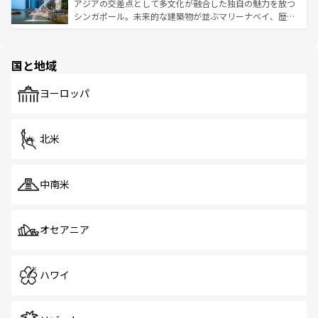
が待っている。親しみやすいタイの人々、仏教を中心とし
ており、効率よく見どころを回れるのも魅力。息をのむよ
アジアの交差点として多文化が融合した独自の魅力を放つ
た文化、そして多様な観光資源が、訪れる旅人を魅了し続
うな絶景から文化的な体験まで、香港を存分に楽しみ尽く
シンガポール。未来的な建築物が並ぶマリーナベイ、歴史
ける。 なお、新着のタイ情報は
コンテンツ一覧
を参照して
そう。 なお、新着の香港情報は
コンテンツ一覧
を参照して
と伝統を感じられるエスニックタウン、多数の緑豊かな公
ほしい。
ほしい。
園や自然保護区など、自然が調和した近代的な景観と文化
の多様性あふれるカラフルな町は、どこを歩いても新しい
国と地域
発見がある。さらに、治安のよさや充実した公共交通機関
も、旅行者にとっては魅力的なポイント。グルメも豊富
で、ホーカーズは地元の風情を楽しめる外せないスポット
ヨーロッパ
だ。訪れる人を飽きさせないシンガポールで、多様な魅力
を体感しよう。 なお、新着のシンガポール情報は
コンテン
ツ一覧
を参照してほしい。
北米
中南米
オセアニア
ハワイ