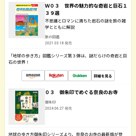
Ｗ０３ 世界の魅力的な奇岩と巨石１
３９選
不思議とロマンに満ちた岩石の謎を旅の雑
学とともに解説
旅の図鑑
2021.03.18 発売
「地球の歩き方」図鑑シリーズ第３弾は、謎だらけの奇岩と巨
石の世界！
詳細を見る
０３ 御朱印でめぐる奈良のお寺
御朱印
2024.06.27 発売
地球の歩き方御朱印シリーズより、奈良のお寺の最新版が登