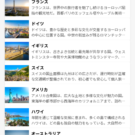
フランス
ませてくれるイタリアで、忘れられない旅をしてみよう！
文化が根付くこの国では、情熱的なフラメンコ、熱気あふ
なお、新着のイタリア情報は
コンテンツ一覧
を参照してほ
れる闘牛、そして美味しいタパスが生活の一部となってい
フランスは、世界中の旅行者を魅了し続けるヨーロッパ屈
しい。
る。首都マドリードの洗練された雰囲気や、バルセロナの
指の観光地だ。首都パリのエッフェル塔やルーブル美術館
アートに溢れた街角から、地方では古代ローマ遺跡や中世
といった象徴的なスポットから、田舎町の古風な美しさま
ドイツ
の城塞都市、穏やかなビーチリゾートまで多彩な表情を見
で、幅広い魅力が詰まっている。華麗な宮殿、歴史的な大
せる。地方によって風土や気候が異なるスペインはその個
聖堂、美しいビーチ、そして豊かな自然が、訪れる者を心
ドイツは、豊かな歴史と多彩な文化が交差するヨーロッパ
性で訪れる人を魅了する。 なお、新着のスペイン情報は
コ
から魅了する。また、フランスは美食の国としても知ら
の中心に位置する国。中世の街並みが残るロマンチック街
ンテンツ一覧
を参照してほしい。
れ、フランス料理はユネスコ無形文化遺産にも登録されて
道から、未来を先取りするようなモダンな都市まで多様な
イギリス
いる。シャンパンの発祥地であるランス、プロヴァンスの
顔を持つこの国は、どこを歩いても飽きることがない。ベ
香り高いラベンダー畑など、多彩な楽しみ方が可能だ。さ
ルリンの文化的活気、バイエルン州のアルプスの絶景、そ
イギリスは、古きよき伝統と最先端が共存する国。ウェス
らに、パリ以外の地域にも魅力が溢れており、どの街角に
してライン川沿いのワイン畑といった風景は必見。ビール
トミンスター寺院や大英博物館のようなランドマーク、歴
も豊かな歴史と文化が息づいている。パリ以外の個性あふ
とソーセージを味わいながら地元の人と過ごす楽しい時間
史ある大学都市、美しい丘陵地帯や牧歌的な風景など、エ
れる地方に足を運ぶとそれぞれで全く異なる文化を体験で
スイス
は、お酒好きな人にはぜひ体験してほしい。 なお、新着の
リアごとに異なる魅力がある。また、優雅なアフタヌーン
きるだろう。 なお、新着のフランス情報は
コンテンツ一覧
ドイツ情報は
コンテンツ一覧
を参照してほしい。
ティー、ビール好きにはたまらない英国パブ、サッカー観
スイスの国土面積は九州ほどの広さだが、運行時刻が正確
を参照してほしい。
戦など、本場だからこそできる体験も豊富。イギリスを旅
な交通網が整備されており、初心者でも安心して個人旅行
して楽しみつくそう。 なお、新着のイギリス情報は
コンテ
を楽しめる。日本同様に時刻表どおりの旅が可能だ。中世
アメリカ
ンツ一覧
を参照してほしい。
の建物がそのまま残る町や、スイスならではのユニークな
博物館もあり、アルプス観光だけでなく町歩きも満喫する
アメリカ合衆国は、広大な土地と多様な文化が魅力の国。
ことができる。国民の所得が高いため物価も高いが、旅行
東海岸の都市部から西海岸のカリフォルニアまで、訪れる
者向けの交通パス提供のサービスもあり、うまく活用すれ
場所ごとに異なる風景と体験が待っている。ニューヨーク
ハワイ
ば市内交通費無料で観光を楽しむこともできる。 なお、新
のような巨大都市は、観光、ショッピング、エンターテイ
着のスイス情報は
コンテンツ一覧
を参照してほしい。
ンメントが詰まった刺激的なスポットだ。一方、アメリカ
年間を通じて温暖な気候に恵まれ、多くの島で構成される
西部には大自然が広がり、グランドキャニオンやイエロー
ハワイは、どの島も独自の魅力をもっている。大自然の神
ストーン国立公園といった絶景が堪能できる。さらに、南
秘を感じたいなら、火山が生み出した壮大な景観を誇るハ
オーストラリア
部のニューオーリンズでは、音楽と美食が融合した独特の
ワイ島は見逃せない。また、定番の観光地といえばオアフ