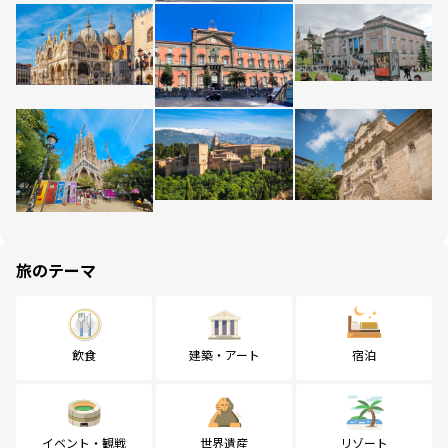
旅のテーマ
飲食
建築・アート
宿泊
イベント・観戦
世界遺産
リゾート