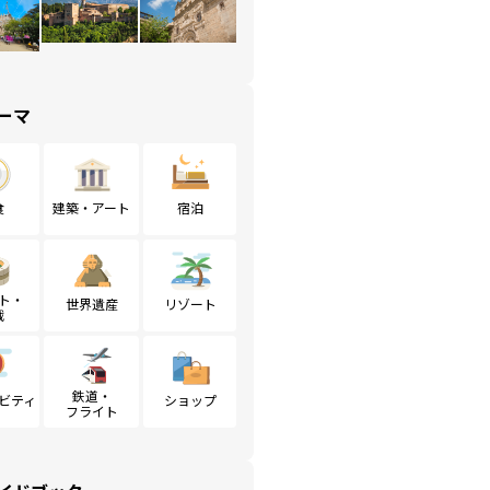
ーマ
食
建築・アート
宿泊
ト・
世界遺産
リゾート
戦
鉄道・
ビティ
ショップ
フライト