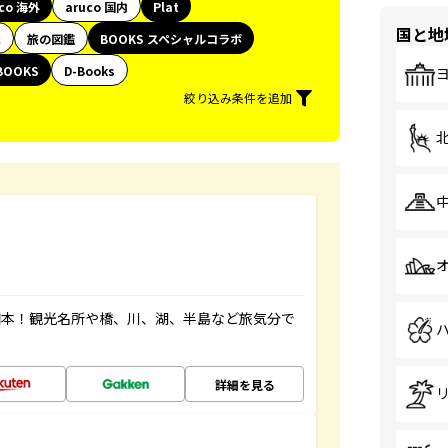
uco 海外
aruco 国内
Plat
国と地
代
旅の図鑑
BOOKS スペシャルコラボ
BOOKS
D-Books
絞り込み条件を追加
図本！観光名所や橋、川、湖、半島など旅気分で
詳細を見る