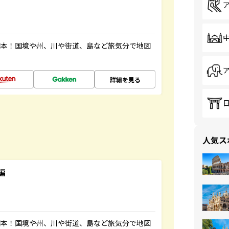
図本！国境や州、川や街道、島など旅気分で地図
詳細を見る
人気ス
編
図本！国境や州、川や街道、島など旅気分で地図