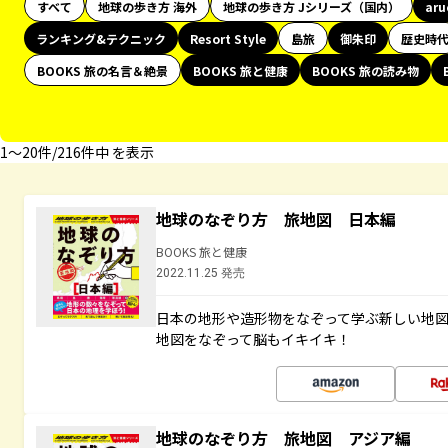
すべて
地球の歩き方 海外
地球の歩き方 Jシリーズ（国内）
ar
ランキング&テクニック
Resort Style
島旅
御朱印
歴史時
BOOKS 旅の名言＆絶景
BOOKS 旅と健康
BOOKS 旅の読み物
1〜20件/216件中 を表示
地球のなぞり方 旅地図 日本編
BOOKS 旅と健康
2022.11.25 発売
日本の地形や造形物をなぞって学ぶ新しい地
地図をなぞって脳もイキイキ！
地球のなぞり方 旅地図 アジア編