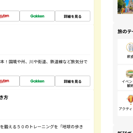
詳細を見る
旅のテ
飲
図本！国境や州、川や街道、鉄道線など旅気分で
詳細を見る
イベン
観
き方
アクティ
脳を鍛える５０のトレーニングを「地球の歩き