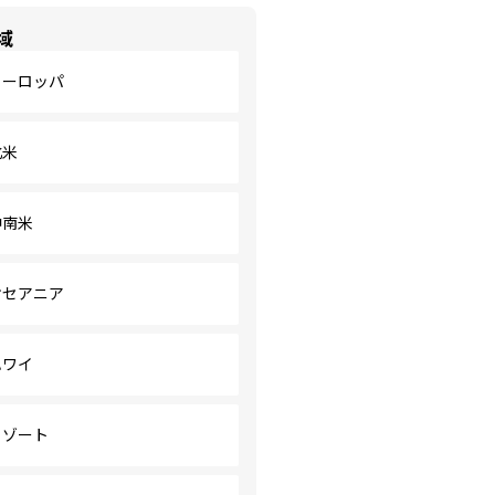
域
ヨーロッパ
北米
中南米
オセアニア
ハワイ
リゾート