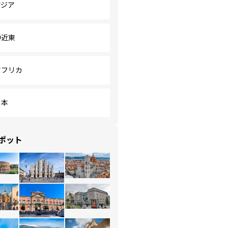
アジア
中近東
アフリカ
日本
ポット