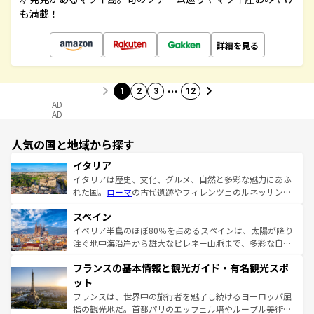
も満載！
詳細を見る
…
1
2
3
12
AD
AD
人気の国と地域から探す
イタリア
イタリアは歴史、文化、グルメ、自然と多彩な魅力にあふ
れた国。
ローマ
の古代遺跡やフィレンツェのルネッサンス
美術、ヴェネツィアの運河など、歴史あるスポットはもち
スペイン
ろん、トスカーナの美しい田園風景やアマルフィ海岸の絶
景など、自然景観も見逃せない。観光の合間には、本場の
イベリア半島のほぼ80％を占めるスペインは、太陽が降り
ピザやパスタなど、絶品のイタリア料理を堪能することも
注ぐ地中海沿岸から雄大なピレネー山脈まで、多彩な自然
できる。朝目覚めてから夜眠るまで、すべての瞬間を楽し
と文化が詰まったヨーロッパ屈指の旅行先だ。多様な地域
フランスの基本情報と観光ガイド・有名観光スポ
ませてくれるイタリアで、忘れられない旅をしてみよう！
文化が根付くこの国では、情熱的なフラメンコ、熱気あふ
なお、新着のイタリア情報は
コンテンツ一覧
を参照してほ
れる闘牛、そして美味しいタパスが生活の一部となってい
ット
しい。
る。首都マドリードの洗練された雰囲気や、バルセロナの
フランスは、世界中の旅行者を魅了し続けるヨーロッパ屈
アートに溢れた街角から、地方では古代ローマ遺跡や中世
指の観光地だ。首都パリのエッフェル塔やルーブル美術館