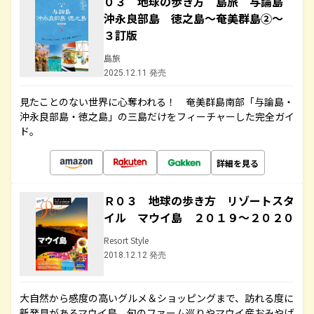
０３ 地球の歩き方 島旅 与論島
沖永良部島 徳之島～奄美群島②～
３訂版
島旅
2025.12.11 発売
見たことのない世界に心奪われる！ 奄美群島南部「与論島・
沖永良部島・徳之島」の三島だけをフィーチャーした完全ガイ
ド。
詳細を見る
Ｒ０３ 地球の歩き方 リゾートスタ
イル マウイ島 ２０１９～２０２０
Resort Style
2018.12.12 発売
大自然から感度の高いグルメ＆ショッピングまで、訪れる度に
新発見があるマウイ島。旬のファーム巡りやマウイ産おみやげ