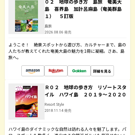
０２ 地球の歩き方 島旅 奄美大
島 喜界島 加計呂麻島（奄美群島
１） ５訂版
島旅
2026.08.06 発売
ようこそ！ 絶景スポットから遊び方、カルチャーまで、島の
人たちが教えてくれた奄美大島の魅力を1冊に凝縮。さあ、島
旅へ。
詳細を見る
Ｒ０２ 地球の歩き方 リゾートスタ
イル ハワイ島 ２０１９～２０２０
Resort Style
2018.11.14 発売
ハワイ島のダイナミックな自然は訪れる人々を魅了します。パ