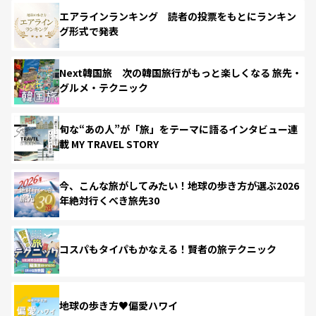
エアラインランキング 読者の投票をもとにランキン
グ形式で発表
Next韓国旅 次の韓国旅行がもっと楽しくなる 旅先・
グルメ・テクニック
旬な“あの人”が「旅」をテーマに語るインタビュー連
載 MY TRAVEL STORY
今、こんな旅がしてみたい！地球の歩き方が選ぶ2026
年絶対行くべき旅先30
コスパもタイパもかなえる！賢者の旅テクニック
地球の歩き方♥偏愛ハワイ