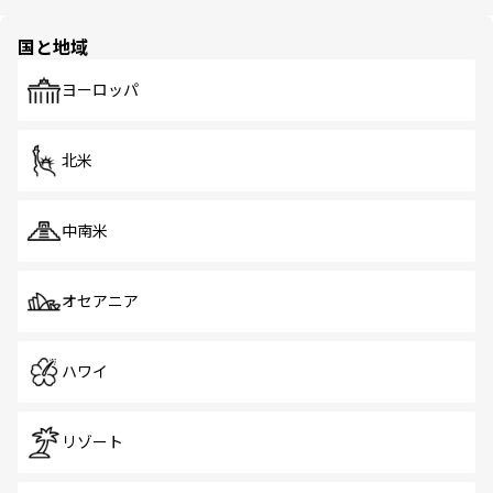
ほしい。
ほしい。
園や自然保護区など、自然が調和した近代的な景観と文化
の多様性あふれるカラフルな町は、どこを歩いても新しい
国と地域
発見がある。さらに、治安のよさや充実した公共交通機関
も、旅行者にとっては魅力的なポイント。グルメも豊富
で、ホーカーズは地元の風情を楽しめる外せないスポット
ヨーロッパ
だ。訪れる人を飽きさせないシンガポールで、多様な魅力
を体感しよう。 なお、新着のシンガポール情報は
コンテン
ツ一覧
を参照してほしい。
北米
中南米
オセアニア
ハワイ
リゾート