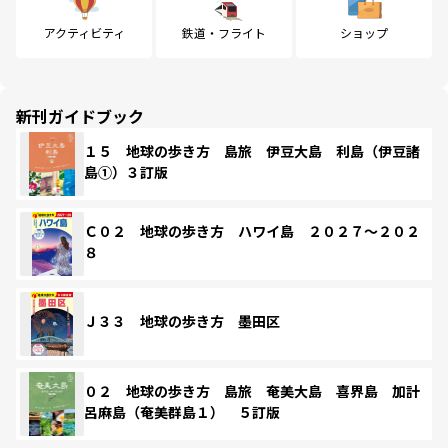
アクティビティ
鉄道・フライト
ショップ
新刊ガイドブック
１５ 地球の歩き方 島旅 伊豆大島 利島（伊豆諸
島①）３訂版
Ｃ０２ 地球の歩き方 ハワイ島 ２０２７～２０２
８
Ｊ３３ 地球の歩き方 墨田区
０２ 地球の歩き方 島旅 奄美大島 喜界島 加計
呂麻島（奄美群島１） ５訂版