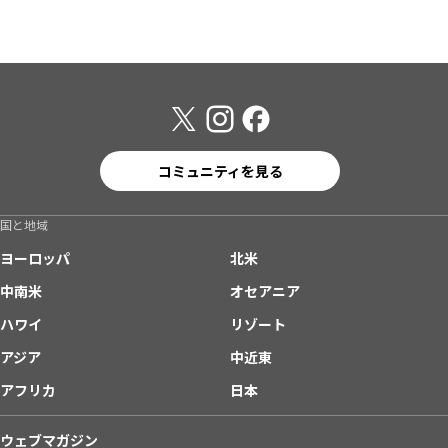
コミュニティを見る
国と地域
ヨーロッパ
北米
中南米
オセアニア
ハワイ
リゾート
アジア
中近東
アフリカ
日本
ウェブマガジン