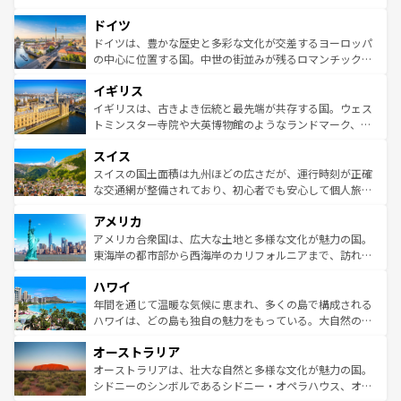
の城塞都市、穏やかなビーチリゾートまで多彩な表情を見
といった象徴的なスポットから、田舎町の古風な美しさま
せる。地方によって風土や気候が異なるスペインはその個
ドイツ
で、幅広い魅力が詰まっている。華麗な宮殿、歴史的な大
性で訪れる人を魅了する。 なお、新着のスペイン情報は
コ
聖堂、美しいビーチ、そして豊かな自然が、訪れる者を心
ドイツは、豊かな歴史と多彩な文化が交差するヨーロッパ
ンテンツ一覧
を参照してほしい。
から魅了する。また、フランスは美食の国としても知ら
の中心に位置する国。中世の街並みが残るロマンチック街
れ、フランス料理はユネスコ無形文化遺産にも登録されて
道から、未来を先取りするようなモダンな都市まで多様な
イギリス
いる。シャンパンの発祥地であるランス、プロヴァンスの
顔を持つこの国は、どこを歩いても飽きることがない。ベ
香り高いラベンダー畑など、多彩な楽しみ方が可能だ。さ
ルリンの文化的活気、バイエルン州のアルプスの絶景、そ
イギリスは、古きよき伝統と最先端が共存する国。ウェス
らに、パリ以外の地域にも魅力が溢れており、どの街角に
してライン川沿いのワイン畑といった風景は必見。ビール
トミンスター寺院や大英博物館のようなランドマーク、歴
も豊かな歴史と文化が息づいている。パリ以外の個性あふ
とソーセージを味わいながら地元の人と過ごす楽しい時間
史ある大学都市、美しい丘陵地帯や牧歌的な風景など、エ
れる地方に足を運ぶとそれぞれで全く異なる文化を体験で
スイス
は、お酒好きな人にはぜひ体験してほしい。 なお、新着の
リアごとに異なる魅力がある。また、優雅なアフタヌーン
きるだろう。 なお、新着のフランス情報は
コンテンツ一覧
ドイツ情報は
コンテンツ一覧
を参照してほしい。
ティー、ビール好きにはたまらない英国パブ、サッカー観
スイスの国土面積は九州ほどの広さだが、運行時刻が正確
を参照してほしい。
戦など、本場だからこそできる体験も豊富。イギリスを旅
な交通網が整備されており、初心者でも安心して個人旅行
して楽しみつくそう。 なお、新着のイギリス情報は
コンテ
を楽しめる。日本同様に時刻表どおりの旅が可能だ。中世
アメリカ
ンツ一覧
を参照してほしい。
の建物がそのまま残る町や、スイスならではのユニークな
博物館もあり、アルプス観光だけでなく町歩きも満喫する
アメリカ合衆国は、広大な土地と多様な文化が魅力の国。
ことができる。国民の所得が高いため物価も高いが、旅行
東海岸の都市部から西海岸のカリフォルニアまで、訪れる
者向けの交通パス提供のサービスもあり、うまく活用すれ
場所ごとに異なる風景と体験が待っている。ニューヨーク
ハワイ
ば市内交通費無料で観光を楽しむこともできる。 なお、新
のような巨大都市は、観光、ショッピング、エンターテイ
着のスイス情報は
コンテンツ一覧
を参照してほしい。
ンメントが詰まった刺激的なスポットだ。一方、アメリカ
年間を通じて温暖な気候に恵まれ、多くの島で構成される
西部には大自然が広がり、グランドキャニオンやイエロー
ハワイは、どの島も独自の魅力をもっている。大自然の神
ストーン国立公園といった絶景が堪能できる。さらに、南
秘を感じたいなら、火山が生み出した壮大な景観を誇るハ
オーストラリア
部のニューオーリンズでは、音楽と美食が融合した独特の
ワイ島は見逃せない。また、定番の観光地といえばオアフ
文化が魅力。旅行者はアメリカの各地域で異なる魅力を楽
島だが、静かな自然を求めるならマウイ島やカウアイ島が
オーストラリアは、壮大な自然と多様な文化が魅力の国。
しみながら、その多様性と豊かな歴史を感じることができ
おすすめ。エメラルドグリーンに輝く海をはじめ、豊かな
シドニーのシンボルであるシドニー・オペラハウス、オー
るだろう。車でのロードトリップや列車の旅も、アメリカ
文化や歴史が息づいている。「アロハスピリット」と呼ば