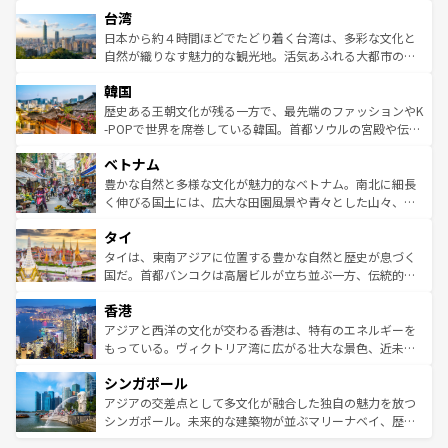
ストラリア東海岸北部に広がる大サンゴ礁地帯グレートバ
ならではの贅沢な旅のスタイルだ。 なお、新着のアメリカ
台湾
れるおもてなしの心で訪れる人々を迎えてくれるハワイの
リアリーフや大陸中央部にそびえるウルル（エアーズロッ
情報は
コンテンツ一覧
を参照してほしい。
人々、おいしいローカルフードやハワイアンミュージッ
ク）、タスマニアの美しい原生林やケアンズの熱帯雨林な
日本から約４時間ほどでたどり着く台湾は、多彩な文化と
ク、伝統的なフラダンスなど、すべてがハワイの魅力を彩
ど、見どころがたくさん。また、カフェやワイン、オージ
自然が織りなす魅力的な観光地。活気あふれる大都市の台
っている。訪れるたびに新しい発見と感動が待っているハ
ービーフなどの食文化も豊かで、美味しいものであふれて
北やノスタルジックな町並みが人気な九份（ジォウフェ
ワイを、存分に味わってほしい。 なお、新着のハワイ情報
韓国
いる。アクティビティも充実しており、サーフィンやダイ
ン）、静ひつな山岳地帯である台湾東部など、都市の喧騒
は
コンテンツ一覧
を参照してほしい。
ビング、ハイキングなど、アウトドア好きにはたまらな
と山間の静けさが共存しており、訪れる人に新しい発見と
歴史ある王朝文化が残る一方で、最先端のファッションやK
い。オーストラリアの多彩な魅力を存分に味わいつくそ
驚きをもたらしてくれる。また、奥深い台湾の食文化も魅
-POPで世界を席巻している韓国。首都ソウルの宮殿や伝統
う。 なお、新着のオーストラリア情報は
コンテンツ一覧
を
力で、夜市などの屋台グルメから高級料理、ヘルシーで美
家屋が並ぶエリアでは韓国の歴史と文化に浸ることがで
参照してほしい。
ベトナム
容にもいいと評判のスイーツなど、バラエティ豊かな料理
き、地方に足を延ばせば四季折々の自然美を楽しむことが
が味わえる。 なお、新着の台湾情報は
コンテンツ一覧
を参
できる。そして、キムチや焼肉、絶品のストリートフード
豊かな自然と多様な文化が魅力的なベトナム。南北に細長
照してほしい。
まで、さまざまな韓国料理が待っている。夜には、韓国な
く伸びる国土には、広大な田園風景や青々とした山々、世
らではのナイトライフも堪能できる。あたたかいホスピタ
界遺産に登録された壮大な自然景観が点在し、都市部では
タイ
リティに包まれながら、韓国の多彩な魅力を心ゆくまで味
急速な発展と共に伝統が息づく。ハノイの古い町並みやホ
わってみてほしい。 なお、新着の韓国情報は
コンテンツ一
ーチミン市のフランス統治時代の建物も、独特の雰囲気を
タイは、東南アジアに位置する豊かな自然と歴史が息づく
覧
を参照してほしい。
醸し出している。また、バラエティの豊かさとおいしさで
国だ。首都バンコクは高層ビルが立ち並ぶ一方、伝統的な
世界中の食通を魅了してやまないベトナム料理も魅力のひ
寺院や市場がいたるところに点在し、古きよき文化と現代
香港
とつ。フォーやバインミー、ベトナムコーヒーなどは、ぜ
の活気が交差している。北部ではチェンマイなどの山岳地
ひ現地で味わいたい。どの地域を訪れてもあたたかい人々
帯で自然と触れ合い、南部ではプーケットやクラビの美し
アジアと西洋の文化が交わる香港は、特有のエネルギーを
が旅行者を迎えてくれるので、きっと忘れられない旅にな
いビーチでリゾート気分を楽しむことができる。タイ料理
もっている。ヴィクトリア湾に広がる壮大な景色、近未来
るはずだ。 なお、新着のベトナム情報は
コンテンツ一覧
を
は世界的に有名で、屋台から高級レストランまで味覚を刺
的なアートスポット、そして歴史と現代が融合した町並
参照してほしい。
シンガポール
激する。気候は一年中温暖で、どの季節にも異なる楽しみ
み、どこを訪れても感動するはず。観光スポットが密集し
が待っている。親しみやすいタイの人々、仏教を中心とし
ており、効率よく見どころを回れるのも魅力。息をのむよ
アジアの交差点として多文化が融合した独自の魅力を放つ
た文化、そして多様な観光資源が、訪れる旅人を魅了し続
うな絶景から文化的な体験まで、香港を存分に楽しみ尽く
シンガポール。未来的な建築物が並ぶマリーナベイ、歴史
ける。 なお、新着のタイ情報は
コンテンツ一覧
を参照して
そう。 なお、新着の香港情報は
コンテンツ一覧
を参照して
と伝統を感じられるエスニックタウン、多数の緑豊かな公