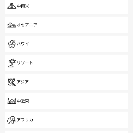
中南米
オセアニア
ハワイ
リゾート
アジア
中近東
アフリカ