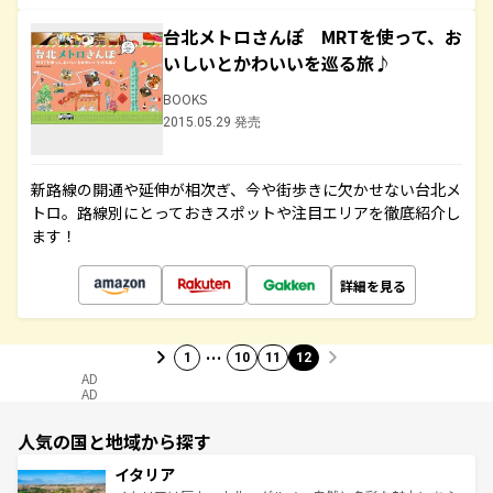
台北メトロさんぽ MRTを使って、お
いしいとかわいいを巡る旅♪
BOOKS
2015.05.29 発売
新路線の開通や延伸が相次ぎ、今や街歩きに欠かせない台北メ
トロ。路線別にとっておきスポットや注目エリアを徹底紹介し
ます！
詳細を見る
…
1
10
11
12
AD
AD
人気の国と地域から探す
イタリア