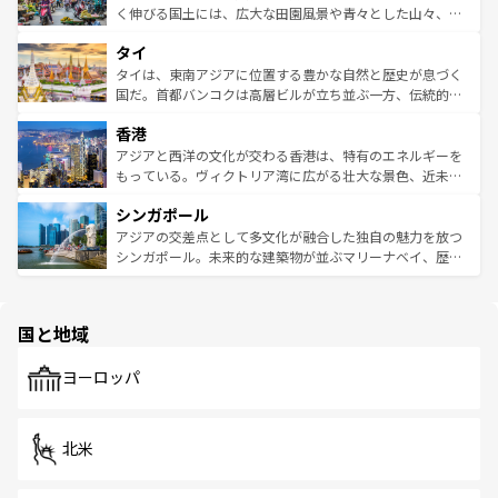
照してほしい。
まで、さまざまな韓国料理が待っている。夜には、韓国な
く伸びる国土には、広大な田園風景や青々とした山々、世
らではのナイトライフも堪能できる。あたたかいホスピタ
界遺産に登録された壮大な自然景観が点在し、都市部では
タイ
リティに包まれながら、韓国の多彩な魅力を心ゆくまで味
急速な発展と共に伝統が息づく。ハノイの古い町並みやホ
わってみてほしい。 なお、新着の韓国情報は
コンテンツ一
ーチミン市のフランス統治時代の建物も、独特の雰囲気を
タイは、東南アジアに位置する豊かな自然と歴史が息づく
覧
を参照してほしい。
醸し出している。また、バラエティの豊かさとおいしさで
国だ。首都バンコクは高層ビルが立ち並ぶ一方、伝統的な
世界中の食通を魅了してやまないベトナム料理も魅力のひ
寺院や市場がいたるところに点在し、古きよき文化と現代
香港
とつ。フォーやバインミー、ベトナムコーヒーなどは、ぜ
の活気が交差している。北部ではチェンマイなどの山岳地
ひ現地で味わいたい。どの地域を訪れてもあたたかい人々
帯で自然と触れ合い、南部ではプーケットやクラビの美し
アジアと西洋の文化が交わる香港は、特有のエネルギーを
が旅行者を迎えてくれるので、きっと忘れられない旅にな
いビーチでリゾート気分を楽しむことができる。タイ料理
もっている。ヴィクトリア湾に広がる壮大な景色、近未来
るはずだ。 なお、新着のベトナム情報は
コンテンツ一覧
を
は世界的に有名で、屋台から高級レストランまで味覚を刺
的なアートスポット、そして歴史と現代が融合した町並
参照してほしい。
シンガポール
激する。気候は一年中温暖で、どの季節にも異なる楽しみ
み、どこを訪れても感動するはず。観光スポットが密集し
が待っている。親しみやすいタイの人々、仏教を中心とし
ており、効率よく見どころを回れるのも魅力。息をのむよ
アジアの交差点として多文化が融合した独自の魅力を放つ
た文化、そして多様な観光資源が、訪れる旅人を魅了し続
うな絶景から文化的な体験まで、香港を存分に楽しみ尽く
シンガポール。未来的な建築物が並ぶマリーナベイ、歴史
ける。 なお、新着のタイ情報は
コンテンツ一覧
を参照して
そう。 なお、新着の香港情報は
コンテンツ一覧
を参照して
と伝統を感じられるエスニックタウン、多数の緑豊かな公
ほしい。
ほしい。
園や自然保護区など、自然が調和した近代的な景観と文化
の多様性あふれるカラフルな町は、どこを歩いても新しい
国と地域
発見がある。さらに、治安のよさや充実した公共交通機関
も、旅行者にとっては魅力的なポイント。グルメも豊富
で、ホーカーズは地元の風情を楽しめる外せないスポット
ヨーロッパ
だ。訪れる人を飽きさせないシンガポールで、多様な魅力
を体感しよう。 なお、新着のシンガポール情報は
コンテン
ツ一覧
を参照してほしい。
北米