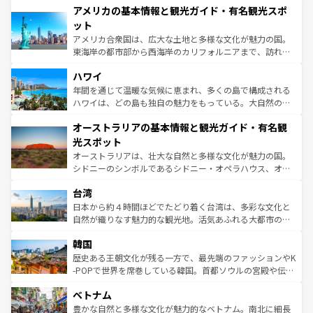
アメリカの基本情報と観光ガイド・有名観光スポ
ンツ一覧
を参照してほしい。
の建物がそのまま残る町や、スイスならではのユニークな
博物館もあり、アルプス観光だけでなく町歩きも満喫する
ット
ことができる。国民の所得が高いため物価も高いが、旅行
アメリカ合衆国は、広大な土地と多様な文化が魅力の国。
者向けの交通パス提供のサービスもあり、うまく活用すれ
東海岸の都市部から西海岸のカリフォルニアまで、訪れる
ば市内交通費無料で観光を楽しむこともできる。 なお、新
場所ごとに異なる風景と体験が待っている。ニューヨーク
着のスイス情報は
コンテンツ一覧
を参照してほしい。
ハワイ
のような巨大都市は、観光、ショッピング、エンターテイ
ンメントが詰まった刺激的なスポットだ。一方、アメリカ
年間を通じて温暖な気候に恵まれ、多くの島で構成される
西部には大自然が広がり、グランドキャニオンやイエロー
ハワイは、どの島も独自の魅力をもっている。大自然の神
ストーン国立公園といった絶景が堪能できる。さらに、南
秘を感じたいなら、火山が生み出した壮大な景観を誇るハ
オーストラリアの基本情報と観光ガイド・有名観
部のニューオーリンズでは、音楽と美食が融合した独特の
ワイ島は見逃せない。また、定番の観光地といえばオアフ
文化が魅力。旅行者はアメリカの各地域で異なる魅力を楽
島だが、静かな自然を求めるならマウイ島やカウアイ島が
光スポット
しみながら、その多様性と豊かな歴史を感じることができ
おすすめ。エメラルドグリーンに輝く海をはじめ、豊かな
オーストラリアは、壮大な自然と多様な文化が魅力の国。
るだろう。車でのロードトリップや列車の旅も、アメリカ
文化や歴史が息づいている。「アロハスピリット」と呼ば
シドニーのシンボルであるシドニー・オペラハウス、オー
ならではの贅沢な旅のスタイルだ。 なお、新着のアメリカ
れるおもてなしの心で訪れる人々を迎えてくれるハワイの
ストラリア東海岸北部に広がる大サンゴ礁地帯グレートバ
情報は
コンテンツ一覧
を参照してほしい。
人々、おいしいローカルフードやハワイアンミュージッ
台湾
リアリーフや大陸中央部にそびえるウルル（エアーズロッ
ク、伝統的なフラダンスなど、すべてがハワイの魅力を彩
ク）、タスマニアの美しい原生林やケアンズの熱帯雨林な
日本から約４時間ほどでたどり着く台湾は、多彩な文化と
っている。訪れるたびに新しい発見と感動が待っているハ
ど、見どころがたくさん。また、カフェやワイン、オージ
自然が織りなす魅力的な観光地。活気あふれる大都市の台
ワイを、存分に味わってほしい。 なお、新着のハワイ情報
ービーフなどの食文化も豊かで、美味しいものであふれて
北やノスタルジックな町並みが人気な九份（ジォウフェ
は
コンテンツ一覧
を参照してほしい。
韓国
いる。アクティビティも充実しており、サーフィンやダイ
ン）、静ひつな山岳地帯である台湾東部など、都市の喧騒
ビング、ハイキングなど、アウトドア好きにはたまらな
と山間の静けさが共存しており、訪れる人に新しい発見と
歴史ある王朝文化が残る一方で、最先端のファッションやK
い。オーストラリアの多彩な魅力を存分に味わいつくそ
驚きをもたらしてくれる。また、奥深い台湾の食文化も魅
-POPで世界を席巻している韓国。首都ソウルの宮殿や伝統
う。 なお、新着のオーストラリア情報は
コンテンツ一覧
を
力で、夜市などの屋台グルメから高級料理、ヘルシーで美
家屋が並ぶエリアでは韓国の歴史と文化に浸ることがで
参照してほしい。
ベトナム
容にもいいと評判のスイーツなど、バラエティ豊かな料理
き、地方に足を延ばせば四季折々の自然美を楽しむことが
が味わえる。 なお、新着の台湾情報は
コンテンツ一覧
を参
できる。そして、キムチや焼肉、絶品のストリートフード
豊かな自然と多様な文化が魅力的なベトナム。南北に細長