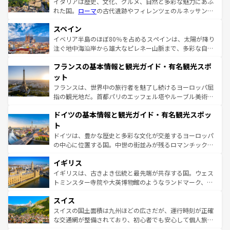
イタリアは歴史、文化、グルメ、自然と多彩な魅力にあふ
れた国。
ローマ
の古代遺跡やフィレンツェのルネッサンス
美術、ヴェネツィアの運河など、歴史あるスポットはもち
スペイン
ろん、トスカーナの美しい田園風景やアマルフィ海岸の絶
景など、自然景観も見逃せない。観光の合間には、本場の
イベリア半島のほぼ80％を占めるスペインは、太陽が降り
ピザやパスタなど、絶品のイタリア料理を堪能することも
注ぐ地中海沿岸から雄大なピレネー山脈まで、多彩な自然
できる。朝目覚めてから夜眠るまで、すべての瞬間を楽し
と文化が詰まったヨーロッパ屈指の旅行先だ。多様な地域
フランスの基本情報と観光ガイド・有名観光スポ
ませてくれるイタリアで、忘れられない旅をしてみよう！
文化が根付くこの国では、情熱的なフラメンコ、熱気あふ
なお、新着のイタリア情報は
コンテンツ一覧
を参照してほ
れる闘牛、そして美味しいタパスが生活の一部となってい
ット
しい。
る。首都マドリードの洗練された雰囲気や、バルセロナの
フランスは、世界中の旅行者を魅了し続けるヨーロッパ屈
アートに溢れた街角から、地方では古代ローマ遺跡や中世
指の観光地だ。首都パリのエッフェル塔やルーブル美術館
の城塞都市、穏やかなビーチリゾートまで多彩な表情を見
といった象徴的なスポットから、田舎町の古風な美しさま
せる。地方によって風土や気候が異なるスペインはその個
ドイツの基本情報と観光ガイド・有名観光スポッ
で、幅広い魅力が詰まっている。華麗な宮殿、歴史的な大
性で訪れる人を魅了する。 なお、新着のスペイン情報は
コ
聖堂、美しいビーチ、そして豊かな自然が、訪れる者を心
ト
ンテンツ一覧
を参照してほしい。
から魅了する。また、フランスは美食の国としても知ら
ドイツは、豊かな歴史と多彩な文化が交差するヨーロッパ
れ、フランス料理はユネスコ無形文化遺産にも登録されて
の中心に位置する国。中世の街並みが残るロマンチック街
いる。シャンパンの発祥地であるランス、プロヴァンスの
道から、未来を先取りするようなモダンな都市まで多様な
香り高いラベンダー畑など、多彩な楽しみ方が可能だ。さ
イギリス
顔を持つこの国は、どこを歩いても飽きることがない。ベ
らに、パリ以外の地域にも魅力が溢れており、どの街角に
ルリンの文化的活気、バイエルン州のアルプスの絶景、そ
イギリスは、古きよき伝統と最先端が共存する国。ウェス
も豊かな歴史と文化が息づいている。パリ以外の個性あふ
してライン川沿いのワイン畑といった風景は必見。ビール
トミンスター寺院や大英博物館のようなランドマーク、歴
れる地方に足を運ぶとそれぞれで全く異なる文化を体験で
とソーセージを味わいながら地元の人と過ごす楽しい時間
史ある大学都市、美しい丘陵地帯や牧歌的な風景など、エ
きるだろう。 なお、新着のフランス情報は
コンテンツ一覧
スイス
は、お酒好きな人にはぜひ体験してほしい。 なお、新着の
リアごとに異なる魅力がある。また、優雅なアフタヌーン
を参照してほしい。
ドイツ情報は
コンテンツ一覧
を参照してほしい。
ティー、ビール好きにはたまらない英国パブ、サッカー観
スイスの国土面積は九州ほどの広さだが、運行時刻が正確
戦など、本場だからこそできる体験も豊富。イギリスを旅
な交通網が整備されており、初心者でも安心して個人旅行
して楽しみつくそう。 なお、新着のイギリス情報は
コンテ
を楽しめる。日本同様に時刻表どおりの旅が可能だ。中世