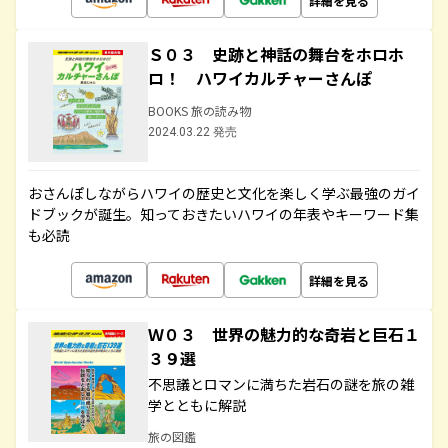
詳細を見る
Ｓ０３ 史跡と神話の舞台をホロホ
ロ！ ハワイカルチャーさんぽ
BOOKS 旅の読み物
2024.03.22 発売
おさんぽしながらハワイの歴史と文化を楽しく学ぶ最強のガイ
ドブックが誕生。知っておきたいハワイの年表やキーワード集
も必読
詳細を見る
Ｗ０３ 世界の魅力的な奇岩と巨石１
３９選
不思議とロマンに満ちた岩石の謎を旅の雑
学とともに解説
旅の図鑑