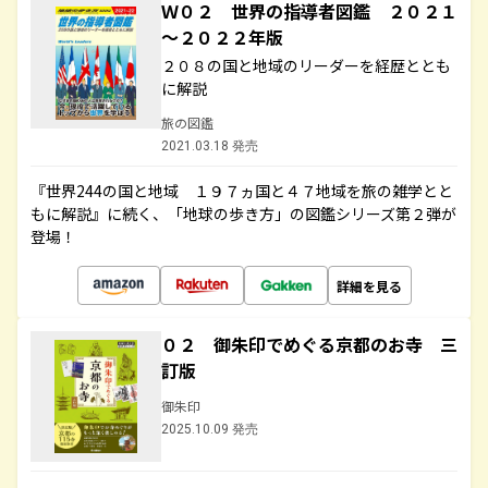
Ｗ０２ 世界の指導者図鑑 ２０２１
～２０２２年版
２０８の国と地域のリーダーを経歴ととも
に解説
旅の図鑑
2021.03.18 発売
『世界244の国と地域 １９７ヵ国と４７地域を旅の雑学とと
もに解説』に続く、「地球の歩き方」の図鑑シリーズ第２弾が
登場！
詳細を見る
０２ 御朱印でめぐる京都のお寺 三
訂版
御朱印
2025.10.09 発売