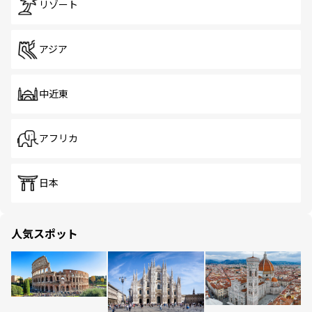
リゾート
アジア
中近東
アフリカ
日本
人気スポット