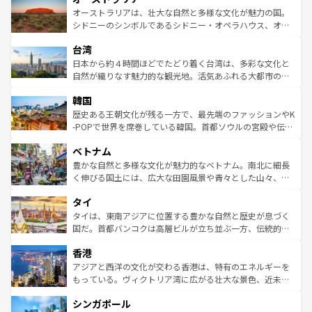
文化が魅力。旅行者はアメリカの各地域で異なる魅力を楽
島だが、静かな自然を求めるならマウイ島やカウアイ島が
オーストラリアは、壮大な自然と多様な文化が魅力の国。
しみながら、その多様性と豊かな歴史を感じることができ
おすすめ。エメラルドグリーンに輝く海をはじめ、豊かな
シドニーのシンボルであるシドニー・オペラハウス、オー
るだろう。車でのロードトリップや列車の旅も、アメリカ
文化や歴史が息づいている。「アロハスピリット」と呼ば
ストラリア東海岸北部に広がる大サンゴ礁地帯グレートバ
ならではの贅沢な旅のスタイルだ。 なお、新着のアメリカ
台湾
れるおもてなしの心で訪れる人々を迎えてくれるハワイの
リアリーフや大陸中央部にそびえるウルル（エアーズロッ
情報は
コンテンツ一覧
を参照してほしい。
人々、おいしいローカルフードやハワイアンミュージッ
ク）、タスマニアの美しい原生林やケアンズの熱帯雨林な
日本から約４時間ほどでたどり着く台湾は、多彩な文化と
ク、伝統的なフラダンスなど、すべてがハワイの魅力を彩
ど、見どころがたくさん。また、カフェやワイン、オージ
自然が織りなす魅力的な観光地。活気あふれる大都市の台
っている。訪れるたびに新しい発見と感動が待っているハ
ービーフなどの食文化も豊かで、美味しいものであふれて
北やノスタルジックな町並みが人気な九份（ジォウフェ
ワイを、存分に味わってほしい。 なお、新着のハワイ情報
韓国
いる。アクティビティも充実しており、サーフィンやダイ
ン）、静ひつな山岳地帯である台湾東部など、都市の喧騒
は
コンテンツ一覧
を参照してほしい。
ビング、ハイキングなど、アウトドア好きにはたまらな
と山間の静けさが共存しており、訪れる人に新しい発見と
歴史ある王朝文化が残る一方で、最先端のファッションやK
い。オーストラリアの多彩な魅力を存分に味わいつくそ
驚きをもたらしてくれる。また、奥深い台湾の食文化も魅
-POPで世界を席巻している韓国。首都ソウルの宮殿や伝統
う。 なお、新着のオーストラリア情報は
コンテンツ一覧
を
力で、夜市などの屋台グルメから高級料理、ヘルシーで美
家屋が並ぶエリアでは韓国の歴史と文化に浸ることがで
参照してほしい。
ベトナム
容にもいいと評判のスイーツなど、バラエティ豊かな料理
き、地方に足を延ばせば四季折々の自然美を楽しむことが
が味わえる。 なお、新着の台湾情報は
コンテンツ一覧
を参
できる。そして、キムチや焼肉、絶品のストリートフード
豊かな自然と多様な文化が魅力的なベトナム。南北に細長
照してほしい。
まで、さまざまな韓国料理が待っている。夜には、韓国な
く伸びる国土には、広大な田園風景や青々とした山々、世
らではのナイトライフも堪能できる。あたたかいホスピタ
界遺産に登録された壮大な自然景観が点在し、都市部では
タイ
リティに包まれながら、韓国の多彩な魅力を心ゆくまで味
急速な発展と共に伝統が息づく。ハノイの古い町並みやホ
わってみてほしい。 なお、新着の韓国情報は
コンテンツ一
ーチミン市のフランス統治時代の建物も、独特の雰囲気を
タイは、東南アジアに位置する豊かな自然と歴史が息づく
覧
を参照してほしい。
醸し出している。また、バラエティの豊かさとおいしさで
国だ。首都バンコクは高層ビルが立ち並ぶ一方、伝統的な
世界中の食通を魅了してやまないベトナム料理も魅力のひ
寺院や市場がいたるところに点在し、古きよき文化と現代
香港
とつ。フォーやバインミー、ベトナムコーヒーなどは、ぜ
の活気が交差している。北部ではチェンマイなどの山岳地
ひ現地で味わいたい。どの地域を訪れてもあたたかい人々
帯で自然と触れ合い、南部ではプーケットやクラビの美し
アジアと西洋の文化が交わる香港は、特有のエネルギーを
が旅行者を迎えてくれるので、きっと忘れられない旅にな
いビーチでリゾート気分を楽しむことができる。タイ料理
もっている。ヴィクトリア湾に広がる壮大な景色、近未来
るはずだ。 なお、新着のベトナム情報は
コンテンツ一覧
を
は世界的に有名で、屋台から高級レストランまで味覚を刺
的なアートスポット、そして歴史と現代が融合した町並
参照してほしい。
シンガポール
激する。気候は一年中温暖で、どの季節にも異なる楽しみ
み、どこを訪れても感動するはず。観光スポットが密集し