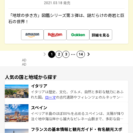
2021.03.18 発売
「地球の歩き方」図鑑シリーズ第３弾は、謎だらけの奇岩と巨
石の世界！
詳細を見る
…
1
2
3
14
AD
AD
人気の国と地域から探す
イタリア
イタリアは歴史、文化、グルメ、自然と多彩な魅力にあふ
れた国。
ローマ
の古代遺跡やフィレンツェのルネッサンス
美術、ヴェネツィアの運河など、歴史あるスポットはもち
スペイン
ろん、トスカーナの美しい田園風景やアマルフィ海岸の絶
景など、自然景観も見逃せない。観光の合間には、本場の
イベリア半島のほぼ80％を占めるスペインは、太陽が降り
ピザやパスタなど、絶品のイタリア料理を堪能することも
注ぐ地中海沿岸から雄大なピレネー山脈まで、多彩な自然
できる。朝目覚めてから夜眠るまで、すべての瞬間を楽し
と文化が詰まったヨーロッパ屈指の旅行先だ。多様な地域
フランスの基本情報と観光ガイド・有名観光スポ
ませてくれるイタリアで、忘れられない旅をしてみよう！
文化が根付くこの国では、情熱的なフラメンコ、熱気あふ