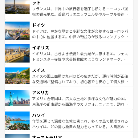
なお、新着のイタリア情報は
コンテンツ一覧
を参照してほ
れる闘牛、そして美味しいタパスが生活の一部となってい
ット
しい。
る。首都マドリードの洗練された雰囲気や、バルセロナの
フランスは、世界中の旅行者を魅了し続けるヨーロッパ屈
アートに溢れた街角から、地方では古代ローマ遺跡や中世
指の観光地だ。首都パリのエッフェル塔やルーブル美術館
の城塞都市、穏やかなビーチリゾートまで多彩な表情を見
といった象徴的なスポットから、田舎町の古風な美しさま
せる。地方によって風土や気候が異なるスペインはその個
ドイツ
で、幅広い魅力が詰まっている。華麗な宮殿、歴史的な大
性で訪れる人を魅了する。 なお、新着のスペイン情報は
コ
聖堂、美しいビーチ、そして豊かな自然が、訪れる者を心
ドイツは、豊かな歴史と多彩な文化が交差するヨーロッパ
ンテンツ一覧
を参照してほしい。
から魅了する。また、フランスは美食の国としても知ら
の中心に位置する国。中世の街並みが残るロマンチック街
れ、フランス料理はユネスコ無形文化遺産にも登録されて
道から、未来を先取りするようなモダンな都市まで多様な
イギリス
いる。シャンパンの発祥地であるランス、プロヴァンスの
顔を持つこの国は、どこを歩いても飽きることがない。ベ
香り高いラベンダー畑など、多彩な楽しみ方が可能だ。さ
ルリンの文化的活気、バイエルン州のアルプスの絶景、そ
イギリスは、古きよき伝統と最先端が共存する国。ウェス
らに、パリ以外の地域にも魅力が溢れており、どの街角に
してライン川沿いのワイン畑といった風景は必見。ビール
トミンスター寺院や大英博物館のようなランドマーク、歴
も豊かな歴史と文化が息づいている。パリ以外の個性あふ
とソーセージを味わいながら地元の人と過ごす楽しい時間
史ある大学都市、美しい丘陵地帯や牧歌的な風景など、エ
れる地方に足を運ぶとそれぞれで全く異なる文化を体験で
スイス
は、お酒好きな人にはぜひ体験してほしい。 なお、新着の
リアごとに異なる魅力がある。また、優雅なアフタヌーン
きるだろう。 なお、新着のフランス情報は
コンテンツ一覧
ドイツ情報は
コンテンツ一覧
を参照してほしい。
ティー、ビール好きにはたまらない英国パブ、サッカー観
スイスの国土面積は九州ほどの広さだが、運行時刻が正確
を参照してほしい。
戦など、本場だからこそできる体験も豊富。イギリスを旅
な交通網が整備されており、初心者でも安心して個人旅行
して楽しみつくそう。 なお、新着のイギリス情報は
コンテ
を楽しめる。日本同様に時刻表どおりの旅が可能だ。中世
アメリカ
ンツ一覧
を参照してほしい。
の建物がそのまま残る町や、スイスならではのユニークな
博物館もあり、アルプス観光だけでなく町歩きも満喫する
アメリカ合衆国は、広大な土地と多様な文化が魅力の国。
ことができる。国民の所得が高いため物価も高いが、旅行
東海岸の都市部から西海岸のカリフォルニアまで、訪れる
者向けの交通パス提供のサービスもあり、うまく活用すれ
場所ごとに異なる風景と体験が待っている。ニューヨーク
ハワイ
ば市内交通費無料で観光を楽しむこともできる。 なお、新
のような巨大都市は、観光、ショッピング、エンターテイ
着のスイス情報は
コンテンツ一覧
を参照してほしい。
ンメントが詰まった刺激的なスポットだ。一方、アメリカ
年間を通じて温暖な気候に恵まれ、多くの島で構成される
西部には大自然が広がり、グランドキャニオンやイエロー
ハワイは、どの島も独自の魅力をもっている。大自然の神
ストーン国立公園といった絶景が堪能できる。さらに、南
秘を感じたいなら、火山が生み出した壮大な景観を誇るハ
オーストラリア
部のニューオーリンズでは、音楽と美食が融合した独特の
ワイ島は見逃せない。また、定番の観光地といえばオアフ