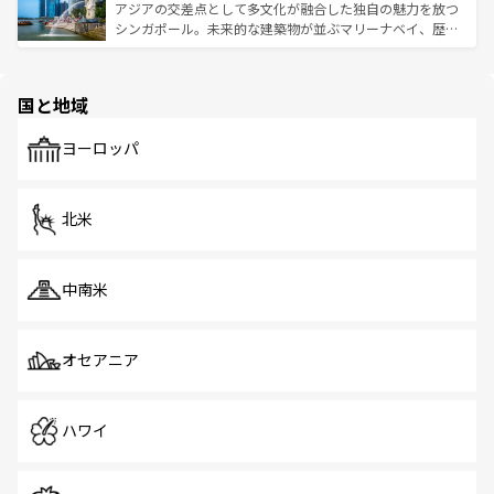
が待っている。親しみやすいタイの人々、仏教を中心とし
ており、効率よく見どころを回れるのも魅力。息をのむよ
アジアの交差点として多文化が融合した独自の魅力を放つ
た文化、そして多様な観光資源が、訪れる旅人を魅了し続
うな絶景から文化的な体験まで、香港を存分に楽しみ尽く
シンガポール。未来的な建築物が並ぶマリーナベイ、歴史
ける。 なお、新着のタイ情報は
コンテンツ一覧
を参照して
そう。 なお、新着の香港情報は
コンテンツ一覧
を参照して
と伝統を感じられるエスニックタウン、多数の緑豊かな公
ほしい。
ほしい。
園や自然保護区など、自然が調和した近代的な景観と文化
の多様性あふれるカラフルな町は、どこを歩いても新しい
国と地域
発見がある。さらに、治安のよさや充実した公共交通機関
も、旅行者にとっては魅力的なポイント。グルメも豊富
で、ホーカーズは地元の風情を楽しめる外せないスポット
ヨーロッパ
だ。訪れる人を飽きさせないシンガポールで、多様な魅力
を体感しよう。 なお、新着のシンガポール情報は
コンテン
ツ一覧
を参照してほしい。
北米
中南米
オセアニア
ハワイ