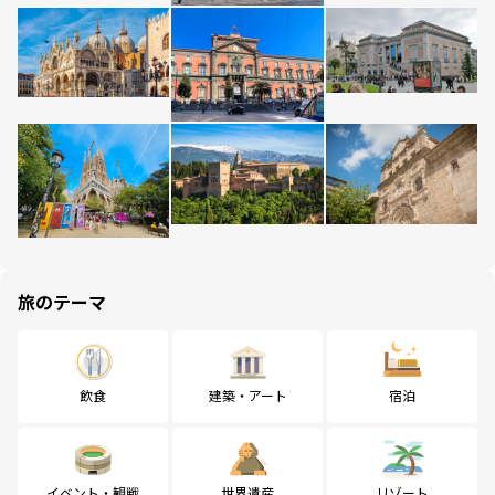
旅のテーマ
飲食
建築・アート
宿泊
イベント・観戦
世界遺産
リゾート