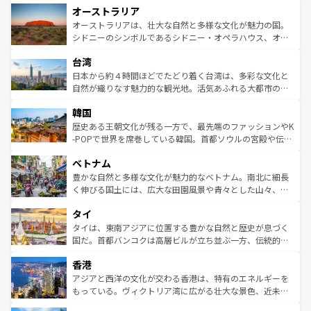
オーストラリア
部のニューオーリンズでは、音楽と美食が融合した独特の
ワイ島は見逃せない。また、定番の観光地といえばオアフ
文化が魅力。旅行者はアメリカの各地域で異なる魅力を楽
島だが、静かな自然を求めるならマウイ島やカウアイ島が
オーストラリアは、壮大な自然と多様な文化が魅力の国。
しみながら、その多様性と豊かな歴史を感じることができ
おすすめ。エメラルドグリーンに輝く海をはじめ、豊かな
シドニーのシンボルであるシドニー・オペラハウス、オー
るだろう。車でのロードトリップや列車の旅も、アメリカ
文化や歴史が息づいている。「アロハスピリット」と呼ば
ストラリア東海岸北部に広がる大サンゴ礁地帯グレートバ
ならではの贅沢な旅のスタイルだ。 なお、新着のアメリカ
台湾
れるおもてなしの心で訪れる人々を迎えてくれるハワイの
リアリーフや大陸中央部にそびえるウルル（エアーズロッ
情報は
コンテンツ一覧
を参照してほしい。
人々、おいしいローカルフードやハワイアンミュージッ
ク）、タスマニアの美しい原生林やケアンズの熱帯雨林な
日本から約４時間ほどでたどり着く台湾は、多彩な文化と
ク、伝統的なフラダンスなど、すべてがハワイの魅力を彩
ど、見どころがたくさん。また、カフェやワイン、オージ
自然が織りなす魅力的な観光地。活気あふれる大都市の台
っている。訪れるたびに新しい発見と感動が待っているハ
ービーフなどの食文化も豊かで、美味しいものであふれて
北やノスタルジックな町並みが人気な九份（ジォウフェ
ワイを、存分に味わってほしい。 なお、新着のハワイ情報
韓国
いる。アクティビティも充実しており、サーフィンやダイ
ン）、静ひつな山岳地帯である台湾東部など、都市の喧騒
は
コンテンツ一覧
を参照してほしい。
ビング、ハイキングなど、アウトドア好きにはたまらな
と山間の静けさが共存しており、訪れる人に新しい発見と
歴史ある王朝文化が残る一方で、最先端のファッションやK
い。オーストラリアの多彩な魅力を存分に味わいつくそ
驚きをもたらしてくれる。また、奥深い台湾の食文化も魅
-POPで世界を席巻している韓国。首都ソウルの宮殿や伝統
う。 なお、新着のオーストラリア情報は
コンテンツ一覧
を
力で、夜市などの屋台グルメから高級料理、ヘルシーで美
家屋が並ぶエリアでは韓国の歴史と文化に浸ることがで
参照してほしい。
ベトナム
容にもいいと評判のスイーツなど、バラエティ豊かな料理
き、地方に足を延ばせば四季折々の自然美を楽しむことが
が味わえる。 なお、新着の台湾情報は
コンテンツ一覧
を参
できる。そして、キムチや焼肉、絶品のストリートフード
豊かな自然と多様な文化が魅力的なベトナム。南北に細長
照してほしい。
まで、さまざまな韓国料理が待っている。夜には、韓国な
く伸びる国土には、広大な田園風景や青々とした山々、世
らではのナイトライフも堪能できる。あたたかいホスピタ
界遺産に登録された壮大な自然景観が点在し、都市部では
タイ
リティに包まれながら、韓国の多彩な魅力を心ゆくまで味
急速な発展と共に伝統が息づく。ハノイの古い町並みやホ
わってみてほしい。 なお、新着の韓国情報は
コンテンツ一
ーチミン市のフランス統治時代の建物も、独特の雰囲気を
タイは、東南アジアに位置する豊かな自然と歴史が息づく
覧
を参照してほしい。
醸し出している。また、バラエティの豊かさとおいしさで
国だ。首都バンコクは高層ビルが立ち並ぶ一方、伝統的な
世界中の食通を魅了してやまないベトナム料理も魅力のひ
寺院や市場がいたるところに点在し、古きよき文化と現代
香港
とつ。フォーやバインミー、ベトナムコーヒーなどは、ぜ
の活気が交差している。北部ではチェンマイなどの山岳地
ひ現地で味わいたい。どの地域を訪れてもあたたかい人々
帯で自然と触れ合い、南部ではプーケットやクラビの美し
アジアと西洋の文化が交わる香港は、特有のエネルギーを
が旅行者を迎えてくれるので、きっと忘れられない旅にな
いビーチでリゾート気分を楽しむことができる。タイ料理
もっている。ヴィクトリア湾に広がる壮大な景色、近未来
るはずだ。 なお、新着のベトナム情報は
コンテンツ一覧
を
は世界的に有名で、屋台から高級レストランまで味覚を刺
的なアートスポット、そして歴史と現代が融合した町並