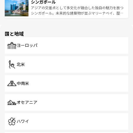
参照してほしい。
シンガポール
激する。気候は一年中温暖で、どの季節にも異なる楽しみ
み、どこを訪れても感動するはず。観光スポットが密集し
が待っている。親しみやすいタイの人々、仏教を中心とし
ており、効率よく見どころを回れるのも魅力。息をのむよ
アジアの交差点として多文化が融合した独自の魅力を放つ
た文化、そして多様な観光資源が、訪れる旅人を魅了し続
うな絶景から文化的な体験まで、香港を存分に楽しみ尽く
シンガポール。未来的な建築物が並ぶマリーナベイ、歴史
ける。 なお、新着のタイ情報は
コンテンツ一覧
を参照して
そう。 なお、新着の香港情報は
コンテンツ一覧
を参照して
と伝統を感じられるエスニックタウン、多数の緑豊かな公
ほしい。
ほしい。
園や自然保護区など、自然が調和した近代的な景観と文化
の多様性あふれるカラフルな町は、どこを歩いても新しい
国と地域
発見がある。さらに、治安のよさや充実した公共交通機関
も、旅行者にとっては魅力的なポイント。グルメも豊富
で、ホーカーズは地元の風情を楽しめる外せないスポット
ヨーロッパ
だ。訪れる人を飽きさせないシンガポールで、多様な魅力
を体感しよう。 なお、新着のシンガポール情報は
コンテン
ツ一覧
を参照してほしい。
北米
中南米
オセアニア
ハワイ