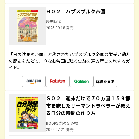
Ｈ０２ ハプスブルク帝国
歴史時代
2025.09.18 発売
「日の沈まぬ帝国」と称されたハプスブルク帝国の栄光と動乱
の歴史をたどり、今なお各国に残る史跡を巡る歴史を旅するガ
イド。
詳細を見る
Ｓ０２ 週末だけで７０ヵ国１５９都
市を旅したリーマントラベラーが教え
る自分の時間の作り方
BOOKS 旅の読み物
2022.07.21 発売