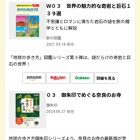
Ｗ０３ 世界の魅力的な奇岩と巨石１
３９選
不思議とロマンに満ちた岩石の謎を旅の雑
学とともに解説
旅の図鑑
2021.03.18 発売
「地球の歩き方」図鑑シリーズ第３弾は、謎だらけの奇岩と巨
石の世界！
詳細を見る
０３ 御朱印でめぐる奈良のお寺
御朱印
2024.06.27 発売
地球の歩き方御朱印シリーズより、奈良のお寺の最新版が登