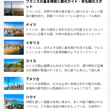
フランスの基本情報と観光ガイド・有名観光スポ
ませてくれるイタリアで、忘れられない旅をしてみよう！
文化が根付くこの国では、情熱的なフラメンコ、熱気あふ
なお、新着のイタリア情報は
コンテンツ一覧
を参照してほ
れる闘牛、そして美味しいタパスが生活の一部となってい
ット
しい。
る。首都マドリードの洗練された雰囲気や、バルセロナの
フランスは、世界中の旅行者を魅了し続けるヨーロッパ屈
アートに溢れた街角から、地方では古代ローマ遺跡や中世
指の観光地だ。首都パリのエッフェル塔やルーブル美術館
の城塞都市、穏やかなビーチリゾートまで多彩な表情を見
といった象徴的なスポットから、田舎町の古風な美しさま
せる。地方によって風土や気候が異なるスペインはその個
ドイツ
で、幅広い魅力が詰まっている。華麗な宮殿、歴史的な大
性で訪れる人を魅了する。 なお、新着のスペイン情報は
コ
聖堂、美しいビーチ、そして豊かな自然が、訪れる者を心
ドイツは、豊かな歴史と多彩な文化が交差するヨーロッパ
ンテンツ一覧
を参照してほしい。
から魅了する。また、フランスは美食の国としても知ら
の中心に位置する国。中世の街並みが残るロマンチック街
れ、フランス料理はユネスコ無形文化遺産にも登録されて
道から、未来を先取りするようなモダンな都市まで多様な
イギリス
いる。シャンパンの発祥地であるランス、プロヴァンスの
顔を持つこの国は、どこを歩いても飽きることがない。ベ
香り高いラベンダー畑など、多彩な楽しみ方が可能だ。さ
ルリンの文化的活気、バイエルン州のアルプスの絶景、そ
イギリスは、古きよき伝統と最先端が共存する国。ウェス
らに、パリ以外の地域にも魅力が溢れており、どの街角に
してライン川沿いのワイン畑といった風景は必見。ビール
トミンスター寺院や大英博物館のようなランドマーク、歴
も豊かな歴史と文化が息づいている。パリ以外の個性あふ
とソーセージを味わいながら地元の人と過ごす楽しい時間
史ある大学都市、美しい丘陵地帯や牧歌的な風景など、エ
れる地方に足を運ぶとそれぞれで全く異なる文化を体験で
スイス
は、お酒好きな人にはぜひ体験してほしい。 なお、新着の
リアごとに異なる魅力がある。また、優雅なアフタヌーン
きるだろう。 なお、新着のフランス情報は
コンテンツ一覧
ドイツ情報は
コンテンツ一覧
を参照してほしい。
ティー、ビール好きにはたまらない英国パブ、サッカー観
スイスの国土面積は九州ほどの広さだが、運行時刻が正確
を参照してほしい。
戦など、本場だからこそできる体験も豊富。イギリスを旅
な交通網が整備されており、初心者でも安心して個人旅行
して楽しみつくそう。 なお、新着のイギリス情報は
コンテ
を楽しめる。日本同様に時刻表どおりの旅が可能だ。中世
アメリカ
ンツ一覧
を参照してほしい。
の建物がそのまま残る町や、スイスならではのユニークな
博物館もあり、アルプス観光だけでなく町歩きも満喫する
アメリカ合衆国は、広大な土地と多様な文化が魅力の国。
ことができる。国民の所得が高いため物価も高いが、旅行
東海岸の都市部から西海岸のカリフォルニアまで、訪れる
者向けの交通パス提供のサービスもあり、うまく活用すれ
場所ごとに異なる風景と体験が待っている。ニューヨーク
ハワイ
ば市内交通費無料で観光を楽しむこともできる。 なお、新
のような巨大都市は、観光、ショッピング、エンターテイ
着のスイス情報は
コンテンツ一覧
を参照してほしい。
ンメントが詰まった刺激的なスポットだ。一方、アメリカ
年間を通じて温暖な気候に恵まれ、多くの島で構成される
西部には大自然が広がり、グランドキャニオンやイエロー
ハワイは、どの島も独自の魅力をもっている。大自然の神
ストーン国立公園といった絶景が堪能できる。さらに、南
秘を感じたいなら、火山が生み出した壮大な景観を誇るハ