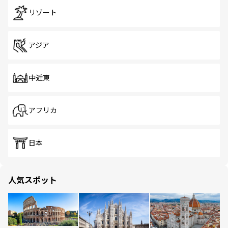
リゾート
アジア
中近東
アフリカ
日本
人気スポット