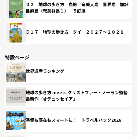
０２ 地球の歩き方 島旅 奄美大島 喜界島 加計
呂麻島（奄美群島１） ５訂版
Ｄ１７ 地球の歩き方 タイ ２０２７～２０２８
特設ページ
世界遺産ランキング
地球の歩き方 meets クリストファー・ノーラン監督
最新作『オデュッセイア』
準備も滞在もスマートに！ トラベルハック2026