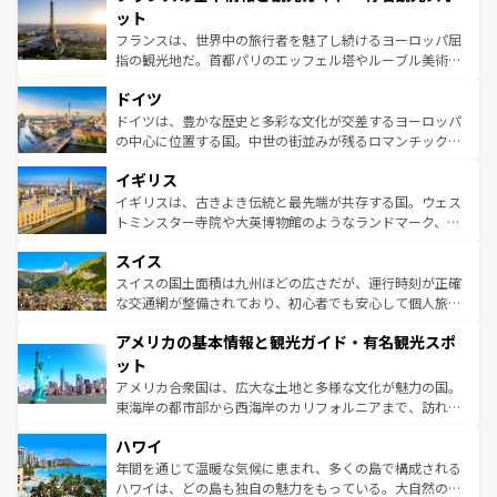
なお、新着のイタリア情報は
コンテンツ一覧
を参照してほ
れる闘牛、そして美味しいタパスが生活の一部となってい
ット
しい。
る。首都マドリードの洗練された雰囲気や、バルセロナの
フランスは、世界中の旅行者を魅了し続けるヨーロッパ屈
アートに溢れた街角から、地方では古代ローマ遺跡や中世
指の観光地だ。首都パリのエッフェル塔やルーブル美術館
の城塞都市、穏やかなビーチリゾートまで多彩な表情を見
といった象徴的なスポットから、田舎町の古風な美しさま
せる。地方によって風土や気候が異なるスペインはその個
ドイツ
で、幅広い魅力が詰まっている。華麗な宮殿、歴史的な大
性で訪れる人を魅了する。 なお、新着のスペイン情報は
コ
聖堂、美しいビーチ、そして豊かな自然が、訪れる者を心
ドイツは、豊かな歴史と多彩な文化が交差するヨーロッパ
ンテンツ一覧
を参照してほしい。
から魅了する。また、フランスは美食の国としても知ら
の中心に位置する国。中世の街並みが残るロマンチック街
れ、フランス料理はユネスコ無形文化遺産にも登録されて
道から、未来を先取りするようなモダンな都市まで多様な
イギリス
いる。シャンパンの発祥地であるランス、プロヴァンスの
顔を持つこの国は、どこを歩いても飽きることがない。ベ
香り高いラベンダー畑など、多彩な楽しみ方が可能だ。さ
ルリンの文化的活気、バイエルン州のアルプスの絶景、そ
イギリスは、古きよき伝統と最先端が共存する国。ウェス
らに、パリ以外の地域にも魅力が溢れており、どの街角に
してライン川沿いのワイン畑といった風景は必見。ビール
トミンスター寺院や大英博物館のようなランドマーク、歴
も豊かな歴史と文化が息づいている。パリ以外の個性あふ
とソーセージを味わいながら地元の人と過ごす楽しい時間
史ある大学都市、美しい丘陵地帯や牧歌的な風景など、エ
れる地方に足を運ぶとそれぞれで全く異なる文化を体験で
スイス
は、お酒好きな人にはぜひ体験してほしい。 なお、新着の
リアごとに異なる魅力がある。また、優雅なアフタヌーン
きるだろう。 なお、新着のフランス情報は
コンテンツ一覧
ドイツ情報は
コンテンツ一覧
を参照してほしい。
ティー、ビール好きにはたまらない英国パブ、サッカー観
スイスの国土面積は九州ほどの広さだが、運行時刻が正確
を参照してほしい。
戦など、本場だからこそできる体験も豊富。イギリスを旅
な交通網が整備されており、初心者でも安心して個人旅行
して楽しみつくそう。 なお、新着のイギリス情報は
コンテ
を楽しめる。日本同様に時刻表どおりの旅が可能だ。中世
アメリカの基本情報と観光ガイド・有名観光スポ
ンツ一覧
を参照してほしい。
の建物がそのまま残る町や、スイスならではのユニークな
博物館もあり、アルプス観光だけでなく町歩きも満喫する
ット
ことができる。国民の所得が高いため物価も高いが、旅行
アメリカ合衆国は、広大な土地と多様な文化が魅力の国。
者向けの交通パス提供のサービスもあり、うまく活用すれ
東海岸の都市部から西海岸のカリフォルニアまで、訪れる
ば市内交通費無料で観光を楽しむこともできる。 なお、新
場所ごとに異なる風景と体験が待っている。ニューヨーク
着のスイス情報は
コンテンツ一覧
を参照してほしい。
ハワイ
のような巨大都市は、観光、ショッピング、エンターテイ
ンメントが詰まった刺激的なスポットだ。一方、アメリカ
年間を通じて温暖な気候に恵まれ、多くの島で構成される
西部には大自然が広がり、グランドキャニオンやイエロー
ハワイは、どの島も独自の魅力をもっている。大自然の神