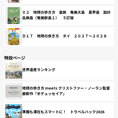
０２ 地球の歩き方 島旅 奄美大島 喜界島 加計
呂麻島（奄美群島１） ５訂版
Ｄ１７ 地球の歩き方 タイ ２０２７～２０２８
特設ページ
世界遺産ランキング
地球の歩き方 meets クリストファー・ノーラン監督
最新作『オデュッセイア』
準備も滞在もスマートに！ トラベルハック2026