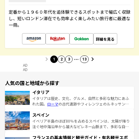
定番から１９６０年代を追体験できるスポットまで幅広く収録
し、短いロンドン滞在でも効率よく楽しみたい旅行者に最適な
一冊。
詳細を見る
…
1
2
3
13
AD
AD
人気の国と地域から探す
イタリア
イタリアは歴史、文化、グルメ、自然と多彩な魅力にあふ
れた国。
ローマ
の古代遺跡やフィレンツェのルネッサンス
美術、ヴェネツィアの運河など、歴史あるスポットはもち
スペイン
ろん、トスカーナの美しい田園風景やアマルフィ海岸の絶
景など、自然景観も見逃せない。観光の合間には、本場の
イベリア半島のほぼ80％を占めるスペインは、太陽が降り
ピザやパスタなど、絶品のイタリア料理を堪能することも
注ぐ地中海沿岸から雄大なピレネー山脈まで、多彩な自然
できる。朝目覚めてから夜眠るまで、すべての瞬間を楽し
と文化が詰まったヨーロッパ屈指の旅行先だ。多様な地域
フランスの基本情報と観光ガイド・有名観光スポ
ませてくれるイタリアで、忘れられない旅をしてみよう！
文化が根付くこの国では、情熱的なフラメンコ、熱気あふ