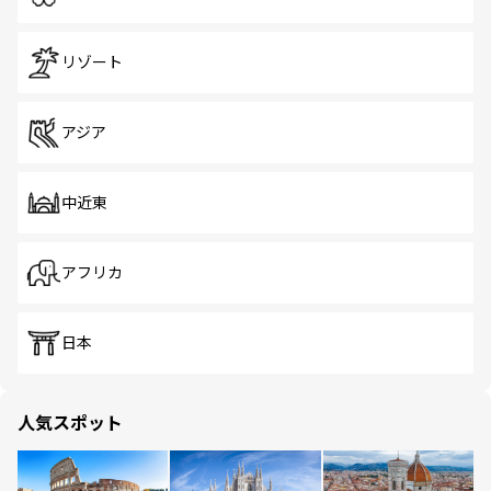
リゾート
アジア
中近東
アフリカ
日本
人気スポット