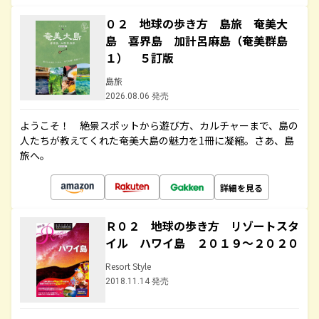
０２ 地球の歩き方 島旅 奄美大
島 喜界島 加計呂麻島（奄美群島
１） ５訂版
島旅
2026.08.06 発売
ようこそ！ 絶景スポットから遊び方、カルチャーまで、島の
人たちが教えてくれた奄美大島の魅力を1冊に凝縮。さあ、島
旅へ。
詳細を見る
Ｒ０２ 地球の歩き方 リゾートスタ
イル ハワイ島 ２０１９～２０２０
Resort Style
2018.11.14 発売