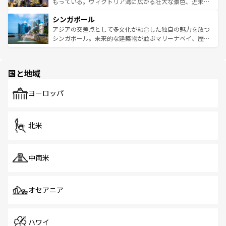
が旅行者を迎えてくれるので、きっと忘れられない旅にな
いビーチでリゾート気分を楽しむことができる。タイ料理
もっている。ヴィクトリア湾に広がる壮大な景色、近未来
るはずだ。 なお、新着のベトナム情報は
コンテンツ一覧
を
は世界的に有名で、屋台から高級レストランまで味覚を刺
的なアートスポット、そして歴史と現代が融合した町並
参照してほしい。
シンガポール
激する。気候は一年中温暖で、どの季節にも異なる楽しみ
み、どこを訪れても感動するはず。観光スポットが密集し
が待っている。親しみやすいタイの人々、仏教を中心とし
ており、効率よく見どころを回れるのも魅力。息をのむよ
アジアの交差点として多文化が融合した独自の魅力を放つ
た文化、そして多様な観光資源が、訪れる旅人を魅了し続
うな絶景から文化的な体験まで、香港を存分に楽しみ尽く
シンガポール。未来的な建築物が並ぶマリーナベイ、歴史
ける。 なお、新着のタイ情報は
コンテンツ一覧
を参照して
そう。 なお、新着の香港情報は
コンテンツ一覧
を参照して
と伝統を感じられるエスニックタウン、多数の緑豊かな公
ほしい。
ほしい。
園や自然保護区など、自然が調和した近代的な景観と文化
の多様性あふれるカラフルな町は、どこを歩いても新しい
国と地域
発見がある。さらに、治安のよさや充実した公共交通機関
も、旅行者にとっては魅力的なポイント。グルメも豊富
で、ホーカーズは地元の風情を楽しめる外せないスポット
ヨーロッパ
だ。訪れる人を飽きさせないシンガポールで、多様な魅力
を体感しよう。 なお、新着のシンガポール情報は
コンテン
ツ一覧
を参照してほしい。
北米
中南米
オセアニア
ハワイ