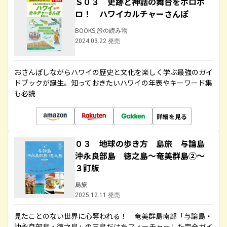
Ｓ０３ 史跡と神話の舞台をホロホ
ロ！ ハワイカルチャーさんぽ
BOOKS 旅の読み物
2024.03.22 発売
おさんぽしながらハワイの歴史と文化を楽しく学ぶ最強のガイ
ドブックが誕生。知っておきたいハワイの年表やキーワード集
も必読
詳細を見る
０３ 地球の歩き方 島旅 与論島
沖永良部島 徳之島～奄美群島②～
３訂版
島旅
2025.12.11 発売
見たことのない世界に心奪われる！ 奄美群島南部「与論島・
沖永良部島・徳之島」の三島だけをフィーチャーした完全ガイ