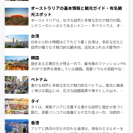
ストーン国立公園といった絶景が堪能できる。さらに、南
秘を感じたいなら、火山が生み出した壮大な景観を誇るハ
オーストラリアの基本情報と観光ガイド・有名観
部のニューオーリンズでは、音楽と美食が融合した独特の
ワイ島は見逃せない。また、定番の観光地といえばオアフ
文化が魅力。旅行者はアメリカの各地域で異なる魅力を楽
島だが、静かな自然を求めるならマウイ島やカウアイ島が
光スポット
しみながら、その多様性と豊かな歴史を感じることができ
おすすめ。エメラルドグリーンに輝く海をはじめ、豊かな
オーストラリアは、壮大な自然と多様な文化が魅力の国。
るだろう。車でのロードトリップや列車の旅も、アメリカ
文化や歴史が息づいている。「アロハスピリット」と呼ば
シドニーのシンボルであるシドニー・オペラハウス、オー
ならではの贅沢な旅のスタイルだ。 なお、新着のアメリカ
れるおもてなしの心で訪れる人々を迎えてくれるハワイの
ストラリア東海岸北部に広がる大サンゴ礁地帯グレートバ
情報は
コンテンツ一覧
を参照してほしい。
人々、おいしいローカルフードやハワイアンミュージッ
台湾
リアリーフや大陸中央部にそびえるウルル（エアーズロッ
ク、伝統的なフラダンスなど、すべてがハワイの魅力を彩
ク）、タスマニアの美しい原生林やケアンズの熱帯雨林な
日本から約４時間ほどでたどり着く台湾は、多彩な文化と
っている。訪れるたびに新しい発見と感動が待っているハ
ど、見どころがたくさん。また、カフェやワイン、オージ
自然が織りなす魅力的な観光地。活気あふれる大都市の台
ワイを、存分に味わってほしい。 なお、新着のハワイ情報
ービーフなどの食文化も豊かで、美味しいものであふれて
北やノスタルジックな町並みが人気な九份（ジォウフェ
は
コンテンツ一覧
を参照してほしい。
韓国
いる。アクティビティも充実しており、サーフィンやダイ
ン）、静ひつな山岳地帯である台湾東部など、都市の喧騒
ビング、ハイキングなど、アウトドア好きにはたまらな
と山間の静けさが共存しており、訪れる人に新しい発見と
歴史ある王朝文化が残る一方で、最先端のファッションやK
い。オーストラリアの多彩な魅力を存分に味わいつくそ
驚きをもたらしてくれる。また、奥深い台湾の食文化も魅
-POPで世界を席巻している韓国。首都ソウルの宮殿や伝統
う。 なお、新着のオーストラリア情報は
コンテンツ一覧
を
力で、夜市などの屋台グルメから高級料理、ヘルシーで美
家屋が並ぶエリアでは韓国の歴史と文化に浸ることがで
参照してほしい。
ベトナム
容にもいいと評判のスイーツなど、バラエティ豊かな料理
き、地方に足を延ばせば四季折々の自然美を楽しむことが
が味わえる。 なお、新着の台湾情報は
コンテンツ一覧
を参
できる。そして、キムチや焼肉、絶品のストリートフード
豊かな自然と多様な文化が魅力的なベトナム。南北に細長
照してほしい。
まで、さまざまな韓国料理が待っている。夜には、韓国な
く伸びる国土には、広大な田園風景や青々とした山々、世
らではのナイトライフも堪能できる。あたたかいホスピタ
界遺産に登録された壮大な自然景観が点在し、都市部では
タイ
リティに包まれながら、韓国の多彩な魅力を心ゆくまで味
急速な発展と共に伝統が息づく。ハノイの古い町並みやホ
わってみてほしい。 なお、新着の韓国情報は
コンテンツ一
ーチミン市のフランス統治時代の建物も、独特の雰囲気を
タイは、東南アジアに位置する豊かな自然と歴史が息づく
覧
を参照してほしい。
醸し出している。また、バラエティの豊かさとおいしさで
国だ。首都バンコクは高層ビルが立ち並ぶ一方、伝統的な
世界中の食通を魅了してやまないベトナム料理も魅力のひ
寺院や市場がいたるところに点在し、古きよき文化と現代
香港
とつ。フォーやバインミー、ベトナムコーヒーなどは、ぜ
の活気が交差している。北部ではチェンマイなどの山岳地
ひ現地で味わいたい。どの地域を訪れてもあたたかい人々
帯で自然と触れ合い、南部ではプーケットやクラビの美し
アジアと西洋の文化が交わる香港は、特有のエネルギーを