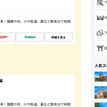
図本！国境や州、川や街道、島など旅気分で地図
詳細を見る
人気ス
編
図本！国境や州、川や街道、島など旅気分で地図