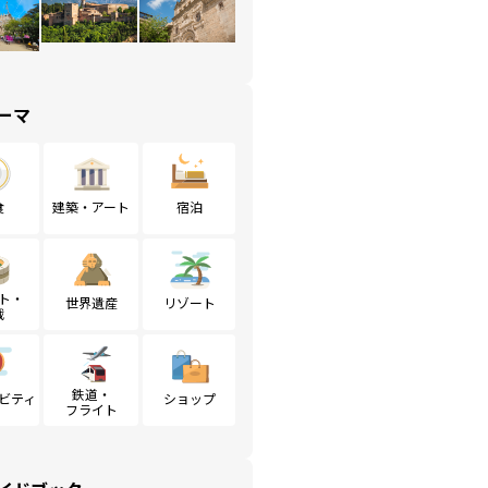
ーマ
食
建築・アート
宿泊
ト・
世界遺産
リゾート
戦
鉄道・
ビティ
ショップ
フライト