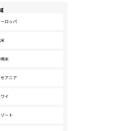
域
ヨーロッパ
北米
中南米
オセアニア
ハワイ
リゾート