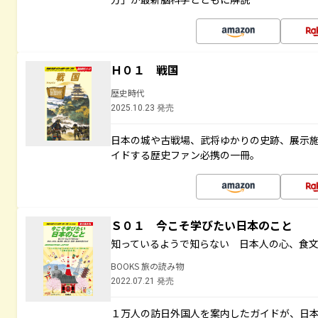
Ｈ０１ 戦国
歴史時代
2025.10.23 発売
日本の城や古戦場、武将ゆかりの史跡、展示
イドする歴史ファン必携の一冊。
Ｓ０１ 今こそ学びたい日本のこと
知っているようで知らない 日本人の心、食
BOOKS 旅の読み物
2022.07.21 発売
１万人の訪日外国人を案内したガイドが、日