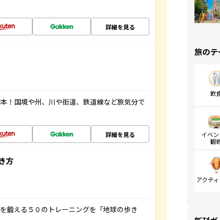
詳細を見る
旅のテ
飲
図本！国境や州、川や街道、鉄道線など旅気分で
詳細を見る
イベン
観
き方
アクティ
脳を鍛える５０のトレーニングを「地球の歩き