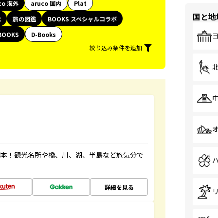
co 海外
aruco 国内
Plat
国と地
代
旅の図鑑
BOOKS スペシャルコラボ
BOOKS
D-Books
絞り込み条件を追加
図本！観光名所や橋、川、湖、半島など旅気分で
詳細を見る