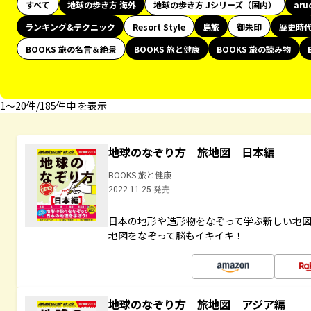
すべて
地球の歩き方 海外
地球の歩き方 Jシリーズ（国内）
aru
ランキング&テクニック
Resort Style
島旅
御朱印
歴史時
BOOKS 旅の名言＆絶景
BOOKS 旅と健康
BOOKS 旅の読み物
1〜20件/185件中 を表示
地球のなぞり方 旅地図 日本編
BOOKS 旅と健康
2022.11.25 発売
日本の地形や造形物をなぞって学ぶ新しい地
地図をなぞって脳もイキイキ！
地球のなぞり方 旅地図 アジア編