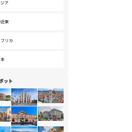
アジア
中近東
アフリカ
日本
ポット