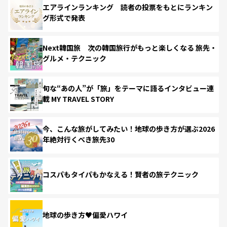
エアラインランキング 読者の投票をもとにランキン
グ形式で発表
Next韓国旅 次の韓国旅行がもっと楽しくなる 旅先・
グルメ・テクニック
旬な“あの人”が「旅」をテーマに語るインタビュー連
載 MY TRAVEL STORY
今、こんな旅がしてみたい！地球の歩き方が選ぶ2026
年絶対行くべき旅先30
コスパもタイパもかなえる！賢者の旅テクニック
地球の歩き方♥偏愛ハワイ