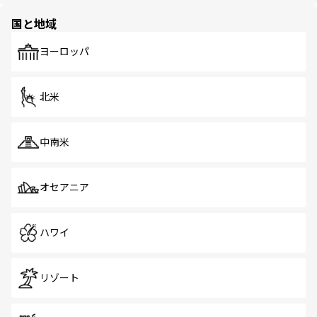
の多様性あふれるカラフルな町は、どこを歩いても新しい
国と地域
発見がある。さらに、治安のよさや充実した公共交通機関
も、旅行者にとっては魅力的なポイント。グルメも豊富
で、ホーカーズは地元の風情を楽しめる外せないスポット
ヨーロッパ
だ。訪れる人を飽きさせないシンガポールで、多様な魅力
を体感しよう。 なお、新着のシンガポール情報は
コンテン
ツ一覧
を参照してほしい。
北米
中南米
オセアニア
ハワイ
リゾート