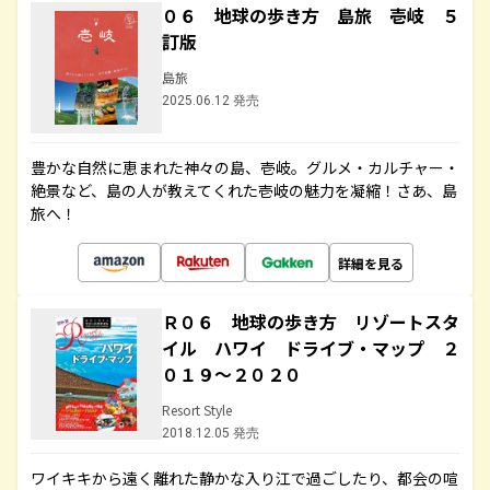
０６ 地球の歩き方 島旅 壱岐 ５
訂版
島旅
2025.06.12 発売
豊かな自然に恵まれた神々の島、壱岐。グルメ・カルチャー・
絶景など、島の人が教えてくれた壱岐の魅力を凝縮！さあ、島
旅へ！
詳細を見る
Ｒ０６ 地球の歩き方 リゾートスタ
イル ハワイ ドライブ・マップ ２
０１９～２０２０
Resort Style
2018.12.05 発売
ワイキキから遠く離れた静かな入り江で過ごしたり、都会の喧