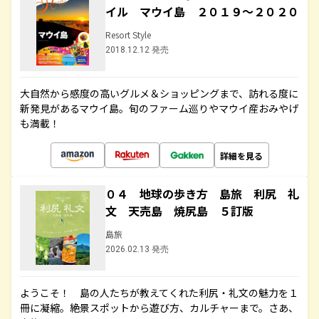
イル マウイ島 ２０１９～２０２０
Resort Style
2018.12.12 発売
大自然から感度の高いグルメ＆ショッピングまで、訪れる度に
新発見があるマウイ島。旬のファーム巡りやマウイ産おみやげ
も満載！
詳細を見る
０４ 地球の歩き方 島旅 利尻 礼
文 天売島 焼尻島 ５訂版
島旅
2026.02.13 発売
ようこそ！ 島の人たちが教えてくれた利尻・礼文の魅力を１
冊に凝縮。絶景スポットから遊び方、カルチャーまで。さあ、