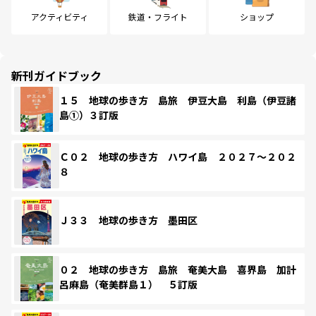
アクティビティ
鉄道・フライト
ショップ
新刊ガイドブック
１５ 地球の歩き方 島旅 伊豆大島 利島（伊豆諸
島①）３訂版
Ｃ０２ 地球の歩き方 ハワイ島 ２０２７～２０２
８
Ｊ３３ 地球の歩き方 墨田区
０２ 地球の歩き方 島旅 奄美大島 喜界島 加計
呂麻島（奄美群島１） ５訂版