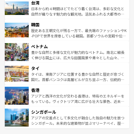
ならではの贅沢な旅のスタイルだ。 なお、新着のアメリカ
台湾
れるおもてなしの心で訪れる人々を迎えてくれるハワイの
リアリーフや大陸中央部にそびえるウルル（エアーズロッ
情報は
コンテンツ一覧
を参照してほしい。
人々、おいしいローカルフードやハワイアンミュージッ
ク）、タスマニアの美しい原生林やケアンズの熱帯雨林な
日本から約４時間ほどでたどり着く台湾は、多彩な文化と
ク、伝統的なフラダンスなど、すべてがハワイの魅力を彩
ど、見どころがたくさん。また、カフェやワイン、オージ
自然が織りなす魅力的な観光地。活気あふれる大都市の台
っている。訪れるたびに新しい発見と感動が待っているハ
ービーフなどの食文化も豊かで、美味しいものであふれて
北やノスタルジックな町並みが人気な九份（ジォウフェ
ワイを、存分に味わってほしい。 なお、新着のハワイ情報
韓国
いる。アクティビティも充実しており、サーフィンやダイ
ン）、静ひつな山岳地帯である台湾東部など、都市の喧騒
は
コンテンツ一覧
を参照してほしい。
ビング、ハイキングなど、アウトドア好きにはたまらな
と山間の静けさが共存しており、訪れる人に新しい発見と
歴史ある王朝文化が残る一方で、最先端のファッションやK
い。オーストラリアの多彩な魅力を存分に味わいつくそ
驚きをもたらしてくれる。また、奥深い台湾の食文化も魅
-POPで世界を席巻している韓国。首都ソウルの宮殿や伝統
う。 なお、新着のオーストラリア情報は
コンテンツ一覧
を
力で、夜市などの屋台グルメから高級料理、ヘルシーで美
家屋が並ぶエリアでは韓国の歴史と文化に浸ることがで
参照してほしい。
ベトナム
容にもいいと評判のスイーツなど、バラエティ豊かな料理
き、地方に足を延ばせば四季折々の自然美を楽しむことが
が味わえる。 なお、新着の台湾情報は
コンテンツ一覧
を参
できる。そして、キムチや焼肉、絶品のストリートフード
豊かな自然と多様な文化が魅力的なベトナム。南北に細長
照してほしい。
まで、さまざまな韓国料理が待っている。夜には、韓国な
く伸びる国土には、広大な田園風景や青々とした山々、世
らではのナイトライフも堪能できる。あたたかいホスピタ
界遺産に登録された壮大な自然景観が点在し、都市部では
タイ
リティに包まれながら、韓国の多彩な魅力を心ゆくまで味
急速な発展と共に伝統が息づく。ハノイの古い町並みやホ
わってみてほしい。 なお、新着の韓国情報は
コンテンツ一
ーチミン市のフランス統治時代の建物も、独特の雰囲気を
タイは、東南アジアに位置する豊かな自然と歴史が息づく
覧
を参照してほしい。
醸し出している。また、バラエティの豊かさとおいしさで
国だ。首都バンコクは高層ビルが立ち並ぶ一方、伝統的な
世界中の食通を魅了してやまないベトナム料理も魅力のひ
寺院や市場がいたるところに点在し、古きよき文化と現代
香港
とつ。フォーやバインミー、ベトナムコーヒーなどは、ぜ
の活気が交差している。北部ではチェンマイなどの山岳地
ひ現地で味わいたい。どの地域を訪れてもあたたかい人々
帯で自然と触れ合い、南部ではプーケットやクラビの美し
アジアと西洋の文化が交わる香港は、特有のエネルギーを
が旅行者を迎えてくれるので、きっと忘れられない旅にな
いビーチでリゾート気分を楽しむことができる。タイ料理
もっている。ヴィクトリア湾に広がる壮大な景色、近未来
るはずだ。 なお、新着のベトナム情報は
コンテンツ一覧
を
は世界的に有名で、屋台から高級レストランまで味覚を刺
的なアートスポット、そして歴史と現代が融合した町並
参照してほしい。
シンガポール
激する。気候は一年中温暖で、どの季節にも異なる楽しみ
み、どこを訪れても感動するはず。観光スポットが密集し
が待っている。親しみやすいタイの人々、仏教を中心とし
ており、効率よく見どころを回れるのも魅力。息をのむよ
アジアの交差点として多文化が融合した独自の魅力を放つ
た文化、そして多様な観光資源が、訪れる旅人を魅了し続
うな絶景から文化的な体験まで、香港を存分に楽しみ尽く
シンガポール。未来的な建築物が並ぶマリーナベイ、歴史
ける。 なお、新着のタイ情報は
コンテンツ一覧
を参照して
そう。 なお、新着の香港情報は
コンテンツ一覧
を参照して
と伝統を感じられるエスニックタウン、多数の緑豊かな公
ほしい。
ほしい。
園や自然保護区など、自然が調和した近代的な景観と文化