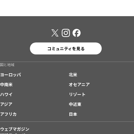
コミュニティを見る
国と地域
ヨーロッパ
北米
中南米
オセアニア
ハワイ
リゾート
アジア
中近東
アフリカ
日本
ウェブマガジン