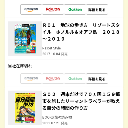
詳細を見る
Ｒ０１ 地球の歩き方 リゾートスタ
イル ホノルル＆オアフ島 ２０１８
～２０１９
Resort Style
2017.10.04 発売
当社在庫切れ
詳細を見る
Ｓ０２ 週末だけで７０ヵ国１５９都
市を旅したリーマントラベラーが教え
る自分の時間の作り方
BOOKS 旅の読み物
2022.07.21 発売