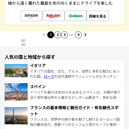
噪から遠く離れた離島を気の向くままにドライブを楽しむ
詳細を見る
…
1
2
3
9
AD
AD
人気の国と地域から探す
イタリア
イタリアは歴史、文化、グルメ、自然と多彩な魅力にあふ
れた国。
ローマ
の古代遺跡やフィレンツェのルネッサンス
美術、ヴェネツィアの運河など、歴史あるスポットはもち
スペイン
ろん、トスカーナの美しい田園風景やアマルフィ海岸の絶
景など、自然景観も見逃せない。観光の合間には、本場の
イベリア半島のほぼ80％を占めるスペインは、太陽が降り
ピザやパスタなど、絶品のイタリア料理を堪能することも
注ぐ地中海沿岸から雄大なピレネー山脈まで、多彩な自然
できる。朝目覚めてから夜眠るまで、すべての瞬間を楽し
と文化が詰まったヨーロッパ屈指の旅行先だ。多様な地域
フランスの基本情報と観光ガイド・有名観光スポ
ませてくれるイタリアで、忘れられない旅をしてみよう！
文化が根付くこの国では、情熱的なフラメンコ、熱気あふ
なお、新着のイタリア情報は
コンテンツ一覧
を参照してほ
れる闘牛、そして美味しいタパスが生活の一部となってい
ット
しい。
る。首都マドリードの洗練された雰囲気や、バルセロナの
フランスは、世界中の旅行者を魅了し続けるヨーロッパ屈
アートに溢れた街角から、地方では古代ローマ遺跡や中世
指の観光地だ。首都パリのエッフェル塔やルーブル美術館
の城塞都市、穏やかなビーチリゾートまで多彩な表情を見