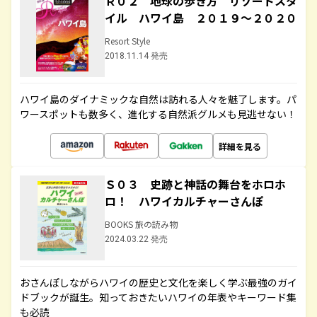
Ｒ０２ 地球の歩き方 リゾートスタ
イル ハワイ島 ２０１９～２０２０
Resort Style
2018.11.14 発売
ハワイ島のダイナミックな自然は訪れる人々を魅了します。パ
ワースポットも数多く、進化する自然派グルメも見逃せない！
詳細を見る
Ｓ０３ 史跡と神話の舞台をホロホ
ロ！ ハワイカルチャーさんぽ
BOOKS 旅の読み物
2024.03.22 発売
おさんぽしながらハワイの歴史と文化を楽しく学ぶ最強のガイ
ドブックが誕生。知っておきたいハワイの年表やキーワード集
も必読