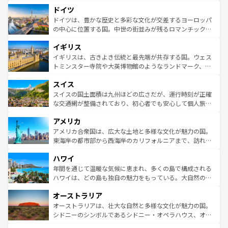
といった象徴的なスポットから、田舎町の古風な美しさま
せる。地方によって風土や気候が異なるスペインはその個
ドイツ
で、幅広い魅力が詰まっている。華麗な宮殿、歴史的な大
性で訪れる人を魅了する。 なお、新着のスペイン情報は
コ
聖堂、美しいビーチ、そして豊かな自然が、訪れる者を心
ドイツは、豊かな歴史と多彩な文化が交差するヨーロッパ
ンテンツ一覧
を参照してほしい。
から魅了する。また、フランスは美食の国としても知ら
の中心に位置する国。中世の街並みが残るロマンチック街
れ、フランス料理はユネスコ無形文化遺産にも登録されて
道から、未来を先取りするようなモダンな都市まで多様な
イギリス
いる。シャンパンの発祥地であるランス、プロヴァンスの
顔を持つこの国は、どこを歩いても飽きることがない。ベ
香り高いラベンダー畑など、多彩な楽しみ方が可能だ。さ
ルリンの文化的活気、バイエルン州のアルプスの絶景、そ
イギリスは、古きよき伝統と最先端が共存する国。ウェス
らに、パリ以外の地域にも魅力が溢れており、どの街角に
してライン川沿いのワイン畑といった風景は必見。ビール
トミンスター寺院や大英博物館のようなランドマーク、歴
も豊かな歴史と文化が息づいている。パリ以外の個性あふ
とソーセージを味わいながら地元の人と過ごす楽しい時間
史ある大学都市、美しい丘陵地帯や牧歌的な風景など、エ
れる地方に足を運ぶとそれぞれで全く異なる文化を体験で
スイス
は、お酒好きな人にはぜひ体験してほしい。 なお、新着の
リアごとに異なる魅力がある。また、優雅なアフタヌーン
きるだろう。 なお、新着のフランス情報は
コンテンツ一覧
ドイツ情報は
コンテンツ一覧
を参照してほしい。
ティー、ビール好きにはたまらない英国パブ、サッカー観
スイスの国土面積は九州ほどの広さだが、運行時刻が正確
を参照してほしい。
戦など、本場だからこそできる体験も豊富。イギリスを旅
な交通網が整備されており、初心者でも安心して個人旅行
して楽しみつくそう。 なお、新着のイギリス情報は
コンテ
を楽しめる。日本同様に時刻表どおりの旅が可能だ。中世
アメリカ
ンツ一覧
を参照してほしい。
の建物がそのまま残る町や、スイスならではのユニークな
博物館もあり、アルプス観光だけでなく町歩きも満喫する
アメリカ合衆国は、広大な土地と多様な文化が魅力の国。
ことができる。国民の所得が高いため物価も高いが、旅行
東海岸の都市部から西海岸のカリフォルニアまで、訪れる
者向けの交通パス提供のサービスもあり、うまく活用すれ
場所ごとに異なる風景と体験が待っている。ニューヨーク
ハワイ
ば市内交通費無料で観光を楽しむこともできる。 なお、新
のような巨大都市は、観光、ショッピング、エンターテイ
着のスイス情報は
コンテンツ一覧
を参照してほしい。
ンメントが詰まった刺激的なスポットだ。一方、アメリカ
年間を通じて温暖な気候に恵まれ、多くの島で構成される
西部には大自然が広がり、グランドキャニオンやイエロー
ハワイは、どの島も独自の魅力をもっている。大自然の神
ストーン国立公園といった絶景が堪能できる。さらに、南
秘を感じたいなら、火山が生み出した壮大な景観を誇るハ
オーストラリア
部のニューオーリンズでは、音楽と美食が融合した独特の
ワイ島は見逃せない。また、定番の観光地といえばオアフ
文化が魅力。旅行者はアメリカの各地域で異なる魅力を楽
島だが、静かな自然を求めるならマウイ島やカウアイ島が
オーストラリアは、壮大な自然と多様な文化が魅力の国。
しみながら、その多様性と豊かな歴史を感じることができ
おすすめ。エメラルドグリーンに輝く海をはじめ、豊かな
シドニーのシンボルであるシドニー・オペラハウス、オー
るだろう。車でのロードトリップや列車の旅も、アメリカ
文化や歴史が息づいている。「アロハスピリット」と呼ば
ストラリア東海岸北部に広がる大サンゴ礁地帯グレートバ