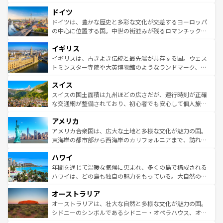
の城塞都市、穏やかなビーチリゾートまで多彩な表情を見
といった象徴的なスポットから、田舎町の古風な美しさま
せる。地方によって風土や気候が異なるスペインはその個
ドイツ
で、幅広い魅力が詰まっている。華麗な宮殿、歴史的な大
性で訪れる人を魅了する。 なお、新着のスペイン情報は
コ
聖堂、美しいビーチ、そして豊かな自然が、訪れる者を心
ドイツは、豊かな歴史と多彩な文化が交差するヨーロッパ
ンテンツ一覧
を参照してほしい。
から魅了する。また、フランスは美食の国としても知ら
の中心に位置する国。中世の街並みが残るロマンチック街
れ、フランス料理はユネスコ無形文化遺産にも登録されて
道から、未来を先取りするようなモダンな都市まで多様な
イギリス
いる。シャンパンの発祥地であるランス、プロヴァンスの
顔を持つこの国は、どこを歩いても飽きることがない。ベ
香り高いラベンダー畑など、多彩な楽しみ方が可能だ。さ
ルリンの文化的活気、バイエルン州のアルプスの絶景、そ
イギリスは、古きよき伝統と最先端が共存する国。ウェス
らに、パリ以外の地域にも魅力が溢れており、どの街角に
してライン川沿いのワイン畑といった風景は必見。ビール
トミンスター寺院や大英博物館のようなランドマーク、歴
も豊かな歴史と文化が息づいている。パリ以外の個性あふ
とソーセージを味わいながら地元の人と過ごす楽しい時間
史ある大学都市、美しい丘陵地帯や牧歌的な風景など、エ
れる地方に足を運ぶとそれぞれで全く異なる文化を体験で
スイス
は、お酒好きな人にはぜひ体験してほしい。 なお、新着の
リアごとに異なる魅力がある。また、優雅なアフタヌーン
きるだろう。 なお、新着のフランス情報は
コンテンツ一覧
ドイツ情報は
コンテンツ一覧
を参照してほしい。
ティー、ビール好きにはたまらない英国パブ、サッカー観
スイスの国土面積は九州ほどの広さだが、運行時刻が正確
を参照してほしい。
戦など、本場だからこそできる体験も豊富。イギリスを旅
な交通網が整備されており、初心者でも安心して個人旅行
して楽しみつくそう。 なお、新着のイギリス情報は
コンテ
を楽しめる。日本同様に時刻表どおりの旅が可能だ。中世
アメリカ
ンツ一覧
を参照してほしい。
の建物がそのまま残る町や、スイスならではのユニークな
博物館もあり、アルプス観光だけでなく町歩きも満喫する
アメリカ合衆国は、広大な土地と多様な文化が魅力の国。
ことができる。国民の所得が高いため物価も高いが、旅行
東海岸の都市部から西海岸のカリフォルニアまで、訪れる
者向けの交通パス提供のサービスもあり、うまく活用すれ
場所ごとに異なる風景と体験が待っている。ニューヨーク
ハワイ
ば市内交通費無料で観光を楽しむこともできる。 なお、新
のような巨大都市は、観光、ショッピング、エンターテイ
着のスイス情報は
コンテンツ一覧
を参照してほしい。
ンメントが詰まった刺激的なスポットだ。一方、アメリカ
年間を通じて温暖な気候に恵まれ、多くの島で構成される
西部には大自然が広がり、グランドキャニオンやイエロー
ハワイは、どの島も独自の魅力をもっている。大自然の神
ストーン国立公園といった絶景が堪能できる。さらに、南
秘を感じたいなら、火山が生み出した壮大な景観を誇るハ
オーストラリア
部のニューオーリンズでは、音楽と美食が融合した独特の
ワイ島は見逃せない。また、定番の観光地といえばオアフ
文化が魅力。旅行者はアメリカの各地域で異なる魅力を楽
島だが、静かな自然を求めるならマウイ島やカウアイ島が
オーストラリアは、壮大な自然と多様な文化が魅力の国。
しみながら、その多様性と豊かな歴史を感じることができ
おすすめ。エメラルドグリーンに輝く海をはじめ、豊かな
シドニーのシンボルであるシドニー・オペラハウス、オー
るだろう。車でのロードトリップや列車の旅も、アメリカ
文化や歴史が息づいている。「アロハスピリット」と呼ば
ストラリア東海岸北部に広がる大サンゴ礁地帯グレートバ