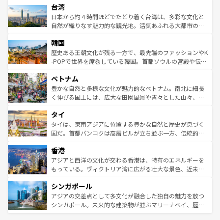
ならではの贅沢な旅のスタイルだ。 なお、新着のアメリカ
台湾
れるおもてなしの心で訪れる人々を迎えてくれるハワイの
リアリーフや大陸中央部にそびえるウルル（エアーズロッ
情報は
コンテンツ一覧
を参照してほしい。
人々、おいしいローカルフードやハワイアンミュージッ
ク）、タスマニアの美しい原生林やケアンズの熱帯雨林な
日本から約４時間ほどでたどり着く台湾は、多彩な文化と
ク、伝統的なフラダンスなど、すべてがハワイの魅力を彩
ど、見どころがたくさん。また、カフェやワイン、オージ
自然が織りなす魅力的な観光地。活気あふれる大都市の台
っている。訪れるたびに新しい発見と感動が待っているハ
ービーフなどの食文化も豊かで、美味しいものであふれて
北やノスタルジックな町並みが人気な九份（ジォウフェ
ワイを、存分に味わってほしい。 なお、新着のハワイ情報
韓国
いる。アクティビティも充実しており、サーフィンやダイ
ン）、静ひつな山岳地帯である台湾東部など、都市の喧騒
は
コンテンツ一覧
を参照してほしい。
ビング、ハイキングなど、アウトドア好きにはたまらな
と山間の静けさが共存しており、訪れる人に新しい発見と
歴史ある王朝文化が残る一方で、最先端のファッションやK
い。オーストラリアの多彩な魅力を存分に味わいつくそ
驚きをもたらしてくれる。また、奥深い台湾の食文化も魅
-POPで世界を席巻している韓国。首都ソウルの宮殿や伝統
う。 なお、新着のオーストラリア情報は
コンテンツ一覧
を
力で、夜市などの屋台グルメから高級料理、ヘルシーで美
家屋が並ぶエリアでは韓国の歴史と文化に浸ることがで
参照してほしい。
ベトナム
容にもいいと評判のスイーツなど、バラエティ豊かな料理
き、地方に足を延ばせば四季折々の自然美を楽しむことが
が味わえる。 なお、新着の台湾情報は
コンテンツ一覧
を参
できる。そして、キムチや焼肉、絶品のストリートフード
豊かな自然と多様な文化が魅力的なベトナム。南北に細長
照してほしい。
まで、さまざまな韓国料理が待っている。夜には、韓国な
く伸びる国土には、広大な田園風景や青々とした山々、世
らではのナイトライフも堪能できる。あたたかいホスピタ
界遺産に登録された壮大な自然景観が点在し、都市部では
タイ
リティに包まれながら、韓国の多彩な魅力を心ゆくまで味
急速な発展と共に伝統が息づく。ハノイの古い町並みやホ
わってみてほしい。 なお、新着の韓国情報は
コンテンツ一
ーチミン市のフランス統治時代の建物も、独特の雰囲気を
タイは、東南アジアに位置する豊かな自然と歴史が息づく
覧
を参照してほしい。
醸し出している。また、バラエティの豊かさとおいしさで
国だ。首都バンコクは高層ビルが立ち並ぶ一方、伝統的な
世界中の食通を魅了してやまないベトナム料理も魅力のひ
寺院や市場がいたるところに点在し、古きよき文化と現代
香港
とつ。フォーやバインミー、ベトナムコーヒーなどは、ぜ
の活気が交差している。北部ではチェンマイなどの山岳地
ひ現地で味わいたい。どの地域を訪れてもあたたかい人々
帯で自然と触れ合い、南部ではプーケットやクラビの美し
アジアと西洋の文化が交わる香港は、特有のエネルギーを
が旅行者を迎えてくれるので、きっと忘れられない旅にな
いビーチでリゾート気分を楽しむことができる。タイ料理
もっている。ヴィクトリア湾に広がる壮大な景色、近未来
るはずだ。 なお、新着のベトナム情報は
コンテンツ一覧
を
は世界的に有名で、屋台から高級レストランまで味覚を刺
的なアートスポット、そして歴史と現代が融合した町並
参照してほしい。
シンガポール
激する。気候は一年中温暖で、どの季節にも異なる楽しみ
み、どこを訪れても感動するはず。観光スポットが密集し
が待っている。親しみやすいタイの人々、仏教を中心とし
ており、効率よく見どころを回れるのも魅力。息をのむよ
アジアの交差点として多文化が融合した独自の魅力を放つ
た文化、そして多様な観光資源が、訪れる旅人を魅了し続
うな絶景から文化的な体験まで、香港を存分に楽しみ尽く
シンガポール。未来的な建築物が並ぶマリーナベイ、歴史
ける。 なお、新着のタイ情報は
コンテンツ一覧
を参照して
そう。 なお、新着の香港情報は
コンテンツ一覧
を参照して
と伝統を感じられるエスニックタウン、多数の緑豊かな公