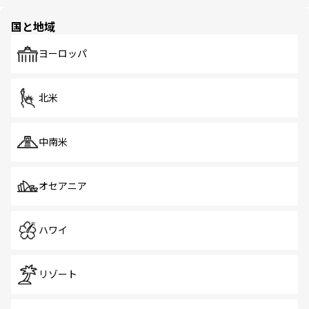
ほしい。
ほしい。
園や自然保護区など、自然が調和した近代的な景観と文化
の多様性あふれるカラフルな町は、どこを歩いても新しい
国と地域
発見がある。さらに、治安のよさや充実した公共交通機関
も、旅行者にとっては魅力的なポイント。グルメも豊富
で、ホーカーズは地元の風情を楽しめる外せないスポット
ヨーロッパ
だ。訪れる人を飽きさせないシンガポールで、多様な魅力
を体感しよう。 なお、新着のシンガポール情報は
コンテン
ツ一覧
を参照してほしい。
北米
中南米
オセアニア
ハワイ
リゾート