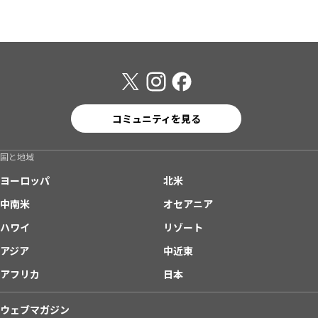
コミュニティを見る
国と地域
ヨーロッパ
北米
中南米
オセアニア
ハワイ
リゾート
アジア
中近東
アフリカ
日本
ウェブマガジン