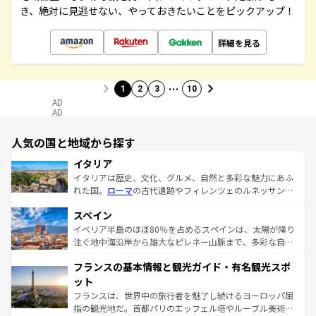
き、絶対に見逃せない、やっておきたいことをピックアップ！
詳細を見る
…
1
2
3
10
AD
AD
人気の国と地域から探す
イタリア
イタリアは歴史、文化、グルメ、自然と多彩な魅力にあふ
れた国。
ローマ
の古代遺跡やフィレンツェのルネッサンス
美術、ヴェネツィアの運河など、歴史あるスポットはもち
スペイン
ろん、トスカーナの美しい田園風景やアマルフィ海岸の絶
景など、自然景観も見逃せない。観光の合間には、本場の
イベリア半島のほぼ80％を占めるスペインは、太陽が降り
ピザやパスタなど、絶品のイタリア料理を堪能することも
注ぐ地中海沿岸から雄大なピレネー山脈まで、多彩な自然
できる。朝目覚めてから夜眠るまで、すべての瞬間を楽し
と文化が詰まったヨーロッパ屈指の旅行先だ。多様な地域
フランスの基本情報と観光ガイド・有名観光スポ
ませてくれるイタリアで、忘れられない旅をしてみよう！
文化が根付くこの国では、情熱的なフラメンコ、熱気あふ
なお、新着のイタリア情報は
コンテンツ一覧
を参照してほ
れる闘牛、そして美味しいタパスが生活の一部となってい
ット
しい。
る。首都マドリードの洗練された雰囲気や、バルセロナの
フランスは、世界中の旅行者を魅了し続けるヨーロッパ屈
アートに溢れた街角から、地方では古代ローマ遺跡や中世
指の観光地だ。首都パリのエッフェル塔やルーブル美術館