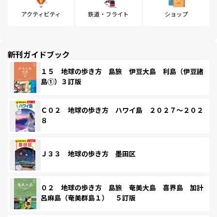
アクティビティ
鉄道・フライト
ショップ
新刊ガイドブック
１５ 地球の歩き方 島旅 伊豆大島 利島（伊豆諸
島①）３訂版
Ｃ０２ 地球の歩き方 ハワイ島 ２０２７～２０２
８
Ｊ３３ 地球の歩き方 墨田区
０２ 地球の歩き方 島旅 奄美大島 喜界島 加計
呂麻島（奄美群島１） ５訂版