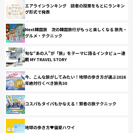
エアラインランキング 読者の投票をもとにランキン
グ形式で発表
Next韓国旅 次の韓国旅行がもっと楽しくなる 旅先・
グルメ・テクニック
旬な“あの人”が「旅」をテーマに語るインタビュー連
載 MY TRAVEL STORY
今、こんな旅がしてみたい！地球の歩き方が選ぶ2026
年絶対行くべき旅先30
コスパもタイパもかなえる！賢者の旅テクニック
地球の歩き方♥偏愛ハワイ