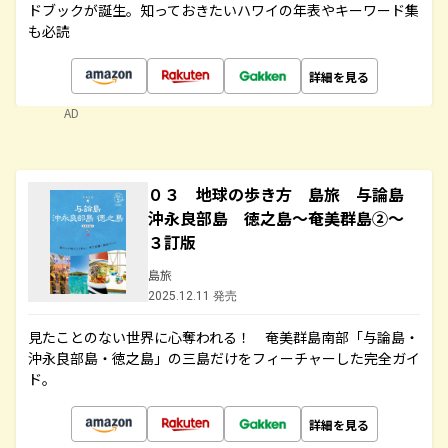
ドブックが誕生。知っておきたいハワイの年表やキーワード集
も必読
詳細を見る
AD
０３ 地球の歩き方 島旅 与論島
沖永良部島 徳之島～奄美群島②～
３訂版
島旅
2025.12.11 発売
見たことのない世界に心奪われる！ 奄美群島南部「与論島・
沖永良部島・徳之島」の三島だけをフィーチャーした完全ガイ
ド。
詳細を見る