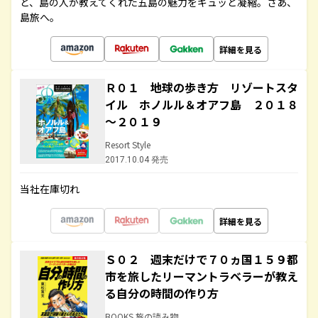
ど、島の人が教えてくれた五島の魅力をギュッと凝縮。さあ、
島旅へ。
詳細を見る
Ｒ０１ 地球の歩き方 リゾートスタ
イル ホノルル＆オアフ島 ２０１８
～２０１９
Resort Style
2017.10.04 発売
当社在庫切れ
詳細を見る
Ｓ０２ 週末だけで７０ヵ国１５９都
市を旅したリーマントラベラーが教え
る自分の時間の作り方
BOOKS 旅の読み物