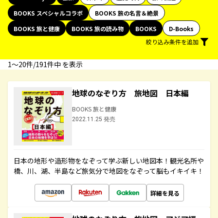
BOOKS スペシャルコラボ
BOOKS 旅の名言＆絶景
BOOKS 旅と健康
BOOKS 旅の読み物
BOOKS
D-Books
絞り込み条件を追加
1〜20件/191件中 を表示
地球のなぞり方 旅地図 日本編
BOOKS 旅と健康
2022.11.25 発売
日本の地形や造形物をなぞって学ぶ新しい地図本！観光名所や
橋、川、湖、半島など旅気分で地図をなぞって脳もイキイキ！
詳細を見る