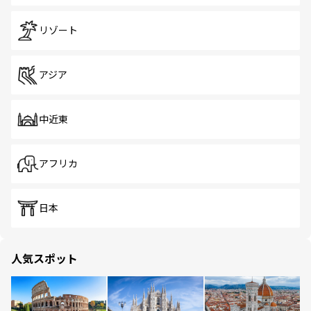
リゾート
アジア
中近東
アフリカ
日本
人気スポット