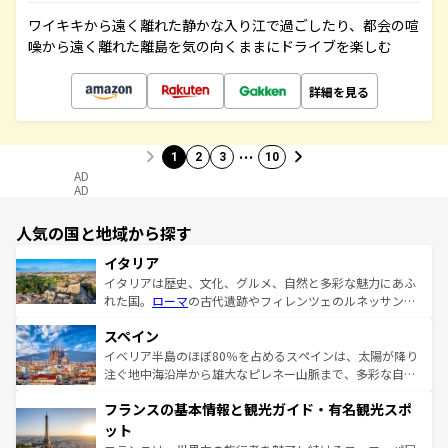
ワイキキから遠く離れた静かな入り江で過ごしたり、都会の喧
噪から遠く離れた離島を気の向くままにドライブを楽しむ
詳細を見る
…
1
2
3
10
AD
AD
人気の国と地域から探す
イタリア
イタリアは歴史、文化、グルメ、自然と多彩な魅力にあふ
れた国。
ローマ
の古代遺跡やフィレンツェのルネッサンス
美術、ヴェネツィアの運河など、歴史あるスポットはもち
スペイン
ろん、トスカーナの美しい田園風景やアマルフィ海岸の絶
景など、自然景観も見逃せない。観光の合間には、本場の
イベリア半島のほぼ80％を占めるスペインは、太陽が降り
ピザやパスタなど、絶品のイタリア料理を堪能することも
注ぐ地中海沿岸から雄大なピレネー山脈まで、多彩な自然
できる。朝目覚めてから夜眠るまで、すべての瞬間を楽し
と文化が詰まったヨーロッパ屈指の旅行先だ。多様な地域
フランスの基本情報と観光ガイド・有名観光スポ
ませてくれるイタリアで、忘れられない旅をしてみよう！
文化が根付くこの国では、情熱的なフラメンコ、熱気あふ
なお、新着のイタリア情報は
コンテンツ一覧
を参照してほ
れる闘牛、そして美味しいタパスが生活の一部となってい
ット
しい。
る。首都マドリードの洗練された雰囲気や、バルセロナの