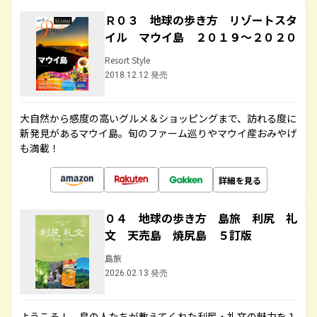
Ｒ０３ 地球の歩き方 リゾートスタ
イル マウイ島 ２０１９～２０２０
Resort Style
2018.12.12 発売
大自然から感度の高いグルメ＆ショッピングまで、訪れる度に
新発見があるマウイ島。旬のファーム巡りやマウイ産おみやげ
も満載！
詳細を見る
０４ 地球の歩き方 島旅 利尻 礼
文 天売島 焼尻島 ５訂版
島旅
2026.02.13 発売
ようこそ！ 島の人たちが教えてくれた利尻・礼文の魅力を１