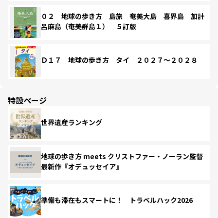
０２ 地球の歩き方 島旅 奄美大島 喜界島 加計
呂麻島（奄美群島１） ５訂版
Ｄ１７ 地球の歩き方 タイ ２０２７～２０２８
特設ページ
世界遺産ランキング
地球の歩き方 meets クリストファー・ノーラン監督
最新作『オデュッセイア』
準備も滞在もスマートに！ トラベルハック2026