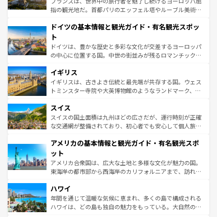
フランスは、世界中の旅行者を魅了し続けるヨーロッパ屈
アートに溢れた街角から、地方では古代ローマ遺跡や中世
指の観光地だ。首都パリのエッフェル塔やルーブル美術館
の城塞都市、穏やかなビーチリゾートまで多彩な表情を見
といった象徴的なスポットから、田舎町の古風な美しさま
せる。地方によって風土や気候が異なるスペインはその個
ドイツの基本情報と観光ガイド・有名観光スポッ
で、幅広い魅力が詰まっている。華麗な宮殿、歴史的な大
性で訪れる人を魅了する。 なお、新着のスペイン情報は
コ
聖堂、美しいビーチ、そして豊かな自然が、訪れる者を心
ト
ンテンツ一覧
を参照してほしい。
から魅了する。また、フランスは美食の国としても知ら
ドイツは、豊かな歴史と多彩な文化が交差するヨーロッパ
れ、フランス料理はユネスコ無形文化遺産にも登録されて
の中心に位置する国。中世の街並みが残るロマンチック街
いる。シャンパンの発祥地であるランス、プロヴァンスの
道から、未来を先取りするようなモダンな都市まで多様な
香り高いラベンダー畑など、多彩な楽しみ方が可能だ。さ
イギリス
顔を持つこの国は、どこを歩いても飽きることがない。ベ
らに、パリ以外の地域にも魅力が溢れており、どの街角に
ルリンの文化的活気、バイエルン州のアルプスの絶景、そ
イギリスは、古きよき伝統と最先端が共存する国。ウェス
も豊かな歴史と文化が息づいている。パリ以外の個性あふ
してライン川沿いのワイン畑といった風景は必見。ビール
トミンスター寺院や大英博物館のようなランドマーク、歴
れる地方に足を運ぶとそれぞれで全く異なる文化を体験で
とソーセージを味わいながら地元の人と過ごす楽しい時間
史ある大学都市、美しい丘陵地帯や牧歌的な風景など、エ
きるだろう。 なお、新着のフランス情報は
コンテンツ一覧
スイス
は、お酒好きな人にはぜひ体験してほしい。 なお、新着の
リアごとに異なる魅力がある。また、優雅なアフタヌーン
を参照してほしい。
ドイツ情報は
コンテンツ一覧
を参照してほしい。
ティー、ビール好きにはたまらない英国パブ、サッカー観
スイスの国土面積は九州ほどの広さだが、運行時刻が正確
戦など、本場だからこそできる体験も豊富。イギリスを旅
な交通網が整備されており、初心者でも安心して個人旅行
して楽しみつくそう。 なお、新着のイギリス情報は
コンテ
を楽しめる。日本同様に時刻表どおりの旅が可能だ。中世
アメリカの基本情報と観光ガイド・有名観光スポ
ンツ一覧
を参照してほしい。
の建物がそのまま残る町や、スイスならではのユニークな
博物館もあり、アルプス観光だけでなく町歩きも満喫する
ット
ことができる。国民の所得が高いため物価も高いが、旅行
アメリカ合衆国は、広大な土地と多様な文化が魅力の国。
者向けの交通パス提供のサービスもあり、うまく活用すれ
東海岸の都市部から西海岸のカリフォルニアまで、訪れる
ば市内交通費無料で観光を楽しむこともできる。 なお、新
場所ごとに異なる風景と体験が待っている。ニューヨーク
着のスイス情報は
コンテンツ一覧
を参照してほしい。
ハワイ
のような巨大都市は、観光、ショッピング、エンターテイ
ンメントが詰まった刺激的なスポットだ。一方、アメリカ
年間を通じて温暖な気候に恵まれ、多くの島で構成される
西部には大自然が広がり、グランドキャニオンやイエロー
ハワイは、どの島も独自の魅力をもっている。大自然の神
ストーン国立公園といった絶景が堪能できる。さらに、南
秘を感じたいなら、火山が生み出した壮大な景観を誇るハ