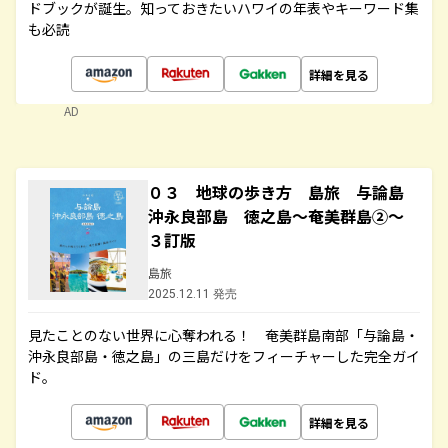
ドブックが誕生。知っておきたいハワイの年表やキーワード集
も必読
詳細を見る
AD
０３ 地球の歩き方 島旅 与論島
沖永良部島 徳之島～奄美群島②～
３訂版
島旅
2025.12.11 発売
見たことのない世界に心奪われる！ 奄美群島南部「与論島・
沖永良部島・徳之島」の三島だけをフィーチャーした完全ガイ
ド。
詳細を見る