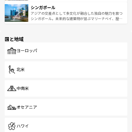
るはずだ。 なお、新着のベトナム情報は
コンテンツ一覧
を
は世界的に有名で、屋台から高級レストランまで味覚を刺
的なアートスポット、そして歴史と現代が融合した町並
参照してほしい。
シンガポール
激する。気候は一年中温暖で、どの季節にも異なる楽しみ
み、どこを訪れても感動するはず。観光スポットが密集し
が待っている。親しみやすいタイの人々、仏教を中心とし
ており、効率よく見どころを回れるのも魅力。息をのむよ
アジアの交差点として多文化が融合した独自の魅力を放つ
た文化、そして多様な観光資源が、訪れる旅人を魅了し続
うな絶景から文化的な体験まで、香港を存分に楽しみ尽く
シンガポール。未来的な建築物が並ぶマリーナベイ、歴史
ける。 なお、新着のタイ情報は
コンテンツ一覧
を参照して
そう。 なお、新着の香港情報は
コンテンツ一覧
を参照して
と伝統を感じられるエスニックタウン、多数の緑豊かな公
ほしい。
ほしい。
園や自然保護区など、自然が調和した近代的な景観と文化
の多様性あふれるカラフルな町は、どこを歩いても新しい
国と地域
発見がある。さらに、治安のよさや充実した公共交通機関
も、旅行者にとっては魅力的なポイント。グルメも豊富
で、ホーカーズは地元の風情を楽しめる外せないスポット
ヨーロッパ
だ。訪れる人を飽きさせないシンガポールで、多様な魅力
を体感しよう。 なお、新着のシンガポール情報は
コンテン
ツ一覧
を参照してほしい。
北米
中南米
オセアニア
ハワイ