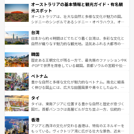
オーストラリアの基本情報と観光ガイド・有名観
部のニューオーリンズでは、音楽と美食が融合した独特の
ワイ島は見逃せない。また、定番の観光地といえばオアフ
文化が魅力。旅行者はアメリカの各地域で異なる魅力を楽
島だが、静かな自然を求めるならマウイ島やカウアイ島が
光スポット
しみながら、その多様性と豊かな歴史を感じることができ
おすすめ。エメラルドグリーンに輝く海をはじめ、豊かな
オーストラリアは、壮大な自然と多様な文化が魅力の国。
るだろう。車でのロードトリップや列車の旅も、アメリカ
文化や歴史が息づいている。「アロハスピリット」と呼ば
シドニーのシンボルであるシドニー・オペラハウス、オー
ならではの贅沢な旅のスタイルだ。 なお、新着のアメリカ
れるおもてなしの心で訪れる人々を迎えてくれるハワイの
ストラリア東海岸北部に広がる大サンゴ礁地帯グレートバ
情報は
コンテンツ一覧
を参照してほしい。
人々、おいしいローカルフードやハワイアンミュージッ
台湾
リアリーフや大陸中央部にそびえるウルル（エアーズロッ
ク、伝統的なフラダンスなど、すべてがハワイの魅力を彩
ク）、タスマニアの美しい原生林やケアンズの熱帯雨林な
日本から約４時間ほどでたどり着く台湾は、多彩な文化と
っている。訪れるたびに新しい発見と感動が待っているハ
ど、見どころがたくさん。また、カフェやワイン、オージ
自然が織りなす魅力的な観光地。活気あふれる大都市の台
ワイを、存分に味わってほしい。 なお、新着のハワイ情報
ービーフなどの食文化も豊かで、美味しいものであふれて
北やノスタルジックな町並みが人気な九份（ジォウフェ
は
コンテンツ一覧
を参照してほしい。
韓国
いる。アクティビティも充実しており、サーフィンやダイ
ン）、静ひつな山岳地帯である台湾東部など、都市の喧騒
ビング、ハイキングなど、アウトドア好きにはたまらな
と山間の静けさが共存しており、訪れる人に新しい発見と
歴史ある王朝文化が残る一方で、最先端のファッションやK
い。オーストラリアの多彩な魅力を存分に味わいつくそ
驚きをもたらしてくれる。また、奥深い台湾の食文化も魅
-POPで世界を席巻している韓国。首都ソウルの宮殿や伝統
う。 なお、新着のオーストラリア情報は
コンテンツ一覧
を
力で、夜市などの屋台グルメから高級料理、ヘルシーで美
家屋が並ぶエリアでは韓国の歴史と文化に浸ることがで
参照してほしい。
ベトナム
容にもいいと評判のスイーツなど、バラエティ豊かな料理
き、地方に足を延ばせば四季折々の自然美を楽しむことが
が味わえる。 なお、新着の台湾情報は
コンテンツ一覧
を参
できる。そして、キムチや焼肉、絶品のストリートフード
豊かな自然と多様な文化が魅力的なベトナム。南北に細長
照してほしい。
まで、さまざまな韓国料理が待っている。夜には、韓国な
く伸びる国土には、広大な田園風景や青々とした山々、世
らではのナイトライフも堪能できる。あたたかいホスピタ
界遺産に登録された壮大な自然景観が点在し、都市部では
タイ
リティに包まれながら、韓国の多彩な魅力を心ゆくまで味
急速な発展と共に伝統が息づく。ハノイの古い町並みやホ
わってみてほしい。 なお、新着の韓国情報は
コンテンツ一
ーチミン市のフランス統治時代の建物も、独特の雰囲気を
タイは、東南アジアに位置する豊かな自然と歴史が息づく
覧
を参照してほしい。
醸し出している。また、バラエティの豊かさとおいしさで
国だ。首都バンコクは高層ビルが立ち並ぶ一方、伝統的な
世界中の食通を魅了してやまないベトナム料理も魅力のひ
寺院や市場がいたるところに点在し、古きよき文化と現代
香港
とつ。フォーやバインミー、ベトナムコーヒーなどは、ぜ
の活気が交差している。北部ではチェンマイなどの山岳地
ひ現地で味わいたい。どの地域を訪れてもあたたかい人々
帯で自然と触れ合い、南部ではプーケットやクラビの美し
アジアと西洋の文化が交わる香港は、特有のエネルギーを
が旅行者を迎えてくれるので、きっと忘れられない旅にな
いビーチでリゾート気分を楽しむことができる。タイ料理
もっている。ヴィクトリア湾に広がる壮大な景色、近未来