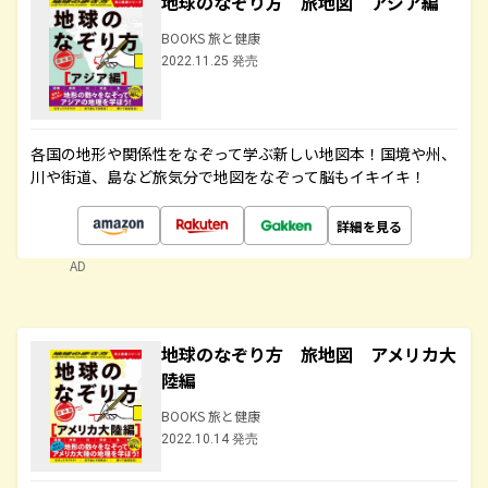
地球のなぞり方 旅地図 アジア編
BOOKS 旅と健康
2022.11.25 発売
各国の地形や関係性をなぞって学ぶ新しい地図本！国境や州、
川や街道、島など旅気分で地図をなぞって脳もイキイキ！
詳細を見る
AD
地球のなぞり方 旅地図 アメリカ大
陸編
BOOKS 旅と健康
2022.10.14 発売