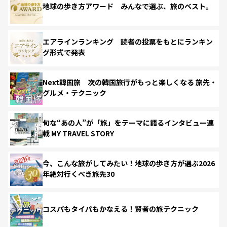
地球の歩き方アワード みんなで選ぶ、旅のベスト。
エアラインランキング 読者の投票をもとにランキン
グ形式で発表
Next韓国旅 次の韓国旅行がもっと楽しくなる 旅先・
グルメ・テクニック
旬な“あの人”が「旅」をテーマに語るインタビュー連
載 MY TRAVEL STORY
今、こんな旅がしてみたい！地球の歩き方が選ぶ2026
年絶対行くべき旅先30
コスパもタイパもかなえる！賢者の旅テクニック