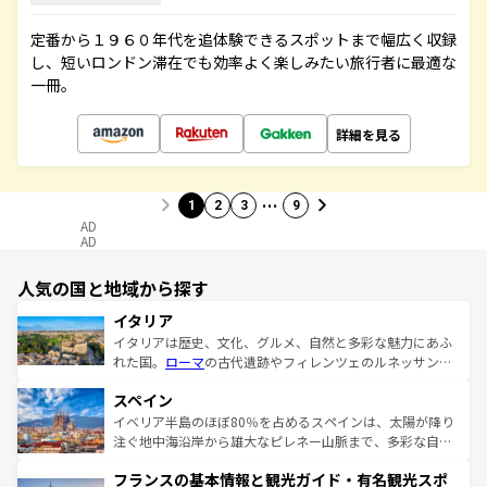
定番から１９６０年代を追体験できるスポットまで幅広く収録
し、短いロンドン滞在でも効率よく楽しみたい旅行者に最適な
一冊。
詳細を見る
…
1
2
3
9
AD
AD
人気の国と地域から探す
イタリア
イタリアは歴史、文化、グルメ、自然と多彩な魅力にあふ
れた国。
ローマ
の古代遺跡やフィレンツェのルネッサンス
美術、ヴェネツィアの運河など、歴史あるスポットはもち
スペイン
ろん、トスカーナの美しい田園風景やアマルフィ海岸の絶
景など、自然景観も見逃せない。観光の合間には、本場の
イベリア半島のほぼ80％を占めるスペインは、太陽が降り
ピザやパスタなど、絶品のイタリア料理を堪能することも
注ぐ地中海沿岸から雄大なピレネー山脈まで、多彩な自然
できる。朝目覚めてから夜眠るまで、すべての瞬間を楽し
と文化が詰まったヨーロッパ屈指の旅行先だ。多様な地域
フランスの基本情報と観光ガイド・有名観光スポ
ませてくれるイタリアで、忘れられない旅をしてみよう！
文化が根付くこの国では、情熱的なフラメンコ、熱気あふ