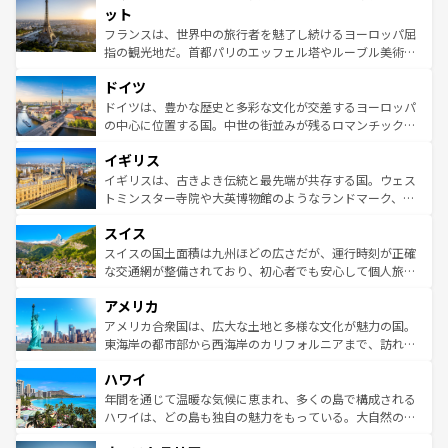
なお、新着のイタリア情報は
コンテンツ一覧
を参照してほ
れる闘牛、そして美味しいタパスが生活の一部となってい
ット
しい。
る。首都マドリードの洗練された雰囲気や、バルセロナの
フランスは、世界中の旅行者を魅了し続けるヨーロッパ屈
アートに溢れた街角から、地方では古代ローマ遺跡や中世
指の観光地だ。首都パリのエッフェル塔やルーブル美術館
の城塞都市、穏やかなビーチリゾートまで多彩な表情を見
といった象徴的なスポットから、田舎町の古風な美しさま
せる。地方によって風土や気候が異なるスペインはその個
ドイツ
で、幅広い魅力が詰まっている。華麗な宮殿、歴史的な大
性で訪れる人を魅了する。 なお、新着のスペイン情報は
コ
聖堂、美しいビーチ、そして豊かな自然が、訪れる者を心
ドイツは、豊かな歴史と多彩な文化が交差するヨーロッパ
ンテンツ一覧
を参照してほしい。
から魅了する。また、フランスは美食の国としても知ら
の中心に位置する国。中世の街並みが残るロマンチック街
れ、フランス料理はユネスコ無形文化遺産にも登録されて
道から、未来を先取りするようなモダンな都市まで多様な
イギリス
いる。シャンパンの発祥地であるランス、プロヴァンスの
顔を持つこの国は、どこを歩いても飽きることがない。ベ
香り高いラベンダー畑など、多彩な楽しみ方が可能だ。さ
ルリンの文化的活気、バイエルン州のアルプスの絶景、そ
イギリスは、古きよき伝統と最先端が共存する国。ウェス
らに、パリ以外の地域にも魅力が溢れており、どの街角に
してライン川沿いのワイン畑といった風景は必見。ビール
トミンスター寺院や大英博物館のようなランドマーク、歴
も豊かな歴史と文化が息づいている。パリ以外の個性あふ
とソーセージを味わいながら地元の人と過ごす楽しい時間
史ある大学都市、美しい丘陵地帯や牧歌的な風景など、エ
れる地方に足を運ぶとそれぞれで全く異なる文化を体験で
スイス
は、お酒好きな人にはぜひ体験してほしい。 なお、新着の
リアごとに異なる魅力がある。また、優雅なアフタヌーン
きるだろう。 なお、新着のフランス情報は
コンテンツ一覧
ドイツ情報は
コンテンツ一覧
を参照してほしい。
ティー、ビール好きにはたまらない英国パブ、サッカー観
スイスの国土面積は九州ほどの広さだが、運行時刻が正確
を参照してほしい。
戦など、本場だからこそできる体験も豊富。イギリスを旅
な交通網が整備されており、初心者でも安心して個人旅行
して楽しみつくそう。 なお、新着のイギリス情報は
コンテ
を楽しめる。日本同様に時刻表どおりの旅が可能だ。中世
アメリカ
ンツ一覧
を参照してほしい。
の建物がそのまま残る町や、スイスならではのユニークな
博物館もあり、アルプス観光だけでなく町歩きも満喫する
アメリカ合衆国は、広大な土地と多様な文化が魅力の国。
ことができる。国民の所得が高いため物価も高いが、旅行
東海岸の都市部から西海岸のカリフォルニアまで、訪れる
者向けの交通パス提供のサービスもあり、うまく活用すれ
場所ごとに異なる風景と体験が待っている。ニューヨーク
ハワイ
ば市内交通費無料で観光を楽しむこともできる。 なお、新
のような巨大都市は、観光、ショッピング、エンターテイ
着のスイス情報は
コンテンツ一覧
を参照してほしい。
ンメントが詰まった刺激的なスポットだ。一方、アメリカ
年間を通じて温暖な気候に恵まれ、多くの島で構成される
西部には大自然が広がり、グランドキャニオンやイエロー
ハワイは、どの島も独自の魅力をもっている。大自然の神
ストーン国立公園といった絶景が堪能できる。さらに、南
秘を感じたいなら、火山が生み出した壮大な景観を誇るハ