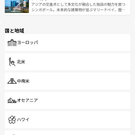
が待っている。親しみやすいタイの人々、仏教を中心とし
ており、効率よく見どころを回れるのも魅力。息をのむよ
アジアの交差点として多文化が融合した独自の魅力を放つ
た文化、そして多様な観光資源が、訪れる旅人を魅了し続
うな絶景から文化的な体験まで、香港を存分に楽しみ尽く
シンガポール。未来的な建築物が並ぶマリーナベイ、歴史
ける。 なお、新着のタイ情報は
コンテンツ一覧
を参照して
そう。 なお、新着の香港情報は
コンテンツ一覧
を参照して
と伝統を感じられるエスニックタウン、多数の緑豊かな公
ほしい。
ほしい。
園や自然保護区など、自然が調和した近代的な景観と文化
の多様性あふれるカラフルな町は、どこを歩いても新しい
国と地域
発見がある。さらに、治安のよさや充実した公共交通機関
も、旅行者にとっては魅力的なポイント。グルメも豊富
で、ホーカーズは地元の風情を楽しめる外せないスポット
ヨーロッパ
だ。訪れる人を飽きさせないシンガポールで、多様な魅力
を体感しよう。 なお、新着のシンガポール情報は
コンテン
ツ一覧
を参照してほしい。
北米
中南米
オセアニア
ハワイ