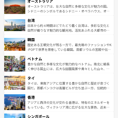
オーストラリア
部のニューオーリンズでは、音楽と美食が融合した独特の
ワイ島は見逃せない。また、定番の観光地といえばオアフ
文化が魅力。旅行者はアメリカの各地域で異なる魅力を楽
島だが、静かな自然を求めるならマウイ島やカウアイ島が
オーストラリアは、壮大な自然と多様な文化が魅力の国。
しみながら、その多様性と豊かな歴史を感じることができ
おすすめ。エメラルドグリーンに輝く海をはじめ、豊かな
シドニーのシンボルであるシドニー・オペラハウス、オー
るだろう。車でのロードトリップや列車の旅も、アメリカ
文化や歴史が息づいている。「アロハスピリット」と呼ば
ストラリア東海岸北部に広がる大サンゴ礁地帯グレートバ
ならではの贅沢な旅のスタイルだ。 なお、新着のアメリカ
台湾
れるおもてなしの心で訪れる人々を迎えてくれるハワイの
リアリーフや大陸中央部にそびえるウルル（エアーズロッ
情報は
コンテンツ一覧
を参照してほしい。
人々、おいしいローカルフードやハワイアンミュージッ
ク）、タスマニアの美しい原生林やケアンズの熱帯雨林な
日本から約４時間ほどでたどり着く台湾は、多彩な文化と
ク、伝統的なフラダンスなど、すべてがハワイの魅力を彩
ど、見どころがたくさん。また、カフェやワイン、オージ
自然が織りなす魅力的な観光地。活気あふれる大都市の台
っている。訪れるたびに新しい発見と感動が待っているハ
ービーフなどの食文化も豊かで、美味しいものであふれて
北やノスタルジックな町並みが人気な九份（ジォウフェ
ワイを、存分に味わってほしい。 なお、新着のハワイ情報
韓国
いる。アクティビティも充実しており、サーフィンやダイ
ン）、静ひつな山岳地帯である台湾東部など、都市の喧騒
は
コンテンツ一覧
を参照してほしい。
ビング、ハイキングなど、アウトドア好きにはたまらな
と山間の静けさが共存しており、訪れる人に新しい発見と
歴史ある王朝文化が残る一方で、最先端のファッションやK
い。オーストラリアの多彩な魅力を存分に味わいつくそ
驚きをもたらしてくれる。また、奥深い台湾の食文化も魅
-POPで世界を席巻している韓国。首都ソウルの宮殿や伝統
う。 なお、新着のオーストラリア情報は
コンテンツ一覧
を
力で、夜市などの屋台グルメから高級料理、ヘルシーで美
家屋が並ぶエリアでは韓国の歴史と文化に浸ることがで
参照してほしい。
ベトナム
容にもいいと評判のスイーツなど、バラエティ豊かな料理
き、地方に足を延ばせば四季折々の自然美を楽しむことが
が味わえる。 なお、新着の台湾情報は
コンテンツ一覧
を参
できる。そして、キムチや焼肉、絶品のストリートフード
豊かな自然と多様な文化が魅力的なベトナム。南北に細長
照してほしい。
まで、さまざまな韓国料理が待っている。夜には、韓国な
く伸びる国土には、広大な田園風景や青々とした山々、世
らではのナイトライフも堪能できる。あたたかいホスピタ
界遺産に登録された壮大な自然景観が点在し、都市部では
タイ
リティに包まれながら、韓国の多彩な魅力を心ゆくまで味
急速な発展と共に伝統が息づく。ハノイの古い町並みやホ
わってみてほしい。 なお、新着の韓国情報は
コンテンツ一
ーチミン市のフランス統治時代の建物も、独特の雰囲気を
タイは、東南アジアに位置する豊かな自然と歴史が息づく
覧
を参照してほしい。
醸し出している。また、バラエティの豊かさとおいしさで
国だ。首都バンコクは高層ビルが立ち並ぶ一方、伝統的な
世界中の食通を魅了してやまないベトナム料理も魅力のひ
寺院や市場がいたるところに点在し、古きよき文化と現代
香港
とつ。フォーやバインミー、ベトナムコーヒーなどは、ぜ
の活気が交差している。北部ではチェンマイなどの山岳地
ひ現地で味わいたい。どの地域を訪れてもあたたかい人々
帯で自然と触れ合い、南部ではプーケットやクラビの美し
アジアと西洋の文化が交わる香港は、特有のエネルギーを
が旅行者を迎えてくれるので、きっと忘れられない旅にな
いビーチでリゾート気分を楽しむことができる。タイ料理
もっている。ヴィクトリア湾に広がる壮大な景色、近未来
るはずだ。 なお、新着のベトナム情報は
コンテンツ一覧
を
は世界的に有名で、屋台から高級レストランまで味覚を刺
的なアートスポット、そして歴史と現代が融合した町並
参照してほしい。
シンガポール
激する。気候は一年中温暖で、どの季節にも異なる楽しみ
み、どこを訪れても感動するはず。観光スポットが密集し