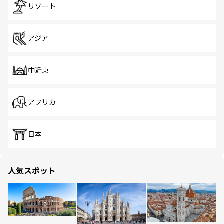
リゾート
アジア
中近東
アフリカ
日本
人気スポット