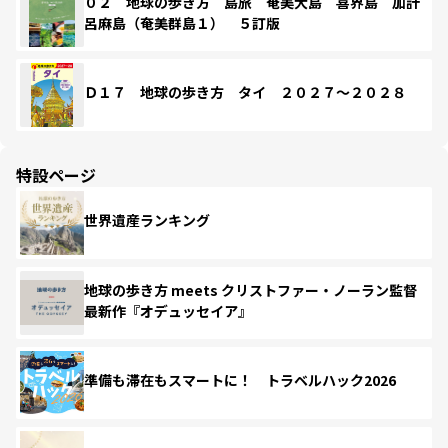
０２ 地球の歩き方 島旅 奄美大島 喜界島 加計
呂麻島（奄美群島１） ５訂版
Ｄ１７ 地球の歩き方 タイ ２０２７～２０２８
特設ページ
世界遺産ランキング
地球の歩き方 meets クリストファー・ノーラン監督
最新作『オデュッセイア』
準備も滞在もスマートに！ トラベルハック2026