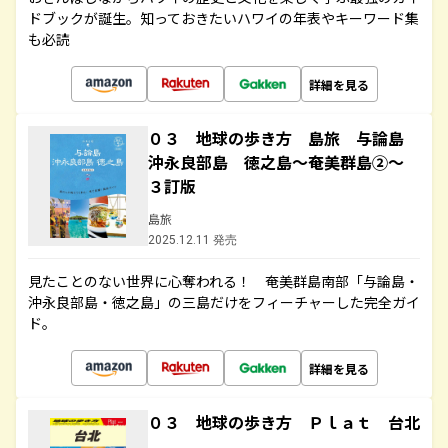
ドブックが誕生。知っておきたいハワイの年表やキーワード集
も必読
詳細を見る
０３ 地球の歩き方 島旅 与論島
沖永良部島 徳之島～奄美群島②～
３訂版
島旅
2025.12.11 発売
見たことのない世界に心奪われる！ 奄美群島南部「与論島・
沖永良部島・徳之島」の三島だけをフィーチャーした完全ガイ
ド。
詳細を見る
０３ 地球の歩き方 Ｐｌａｔ 台北