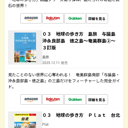
石の世界！
詳細を見る
０３ 地球の歩き方 島旅 与論島
沖永良部島 徳之島～奄美群島②～
３訂版
島旅
2025.12.11 発売
見たことのない世界に心奪われる！ 奄美群島南部「与論島・
沖永良部島・徳之島」の三島だけをフィーチャーした完全ガイ
ド。
詳細を見る
０３ 地球の歩き方 Ｐｌａｔ 台北
Plat