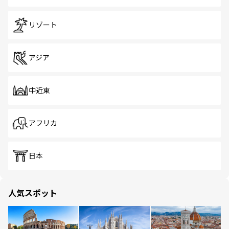
リゾート
アジア
中近東
アフリカ
日本
人気スポット