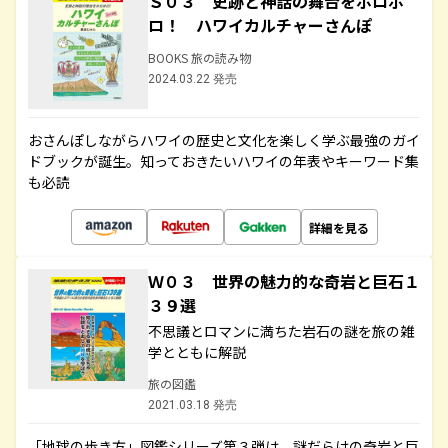
Ｓ０３ 史跡と神話の舞台をホロホ
ロ！ ハワイカルチャーさんぽ
BOOKS 旅の読み物
2024.03.22 発売
おさんぽしながらハワイの歴史と文化を楽しく学ぶ最強のガイ
ドブックが誕生。知っておきたいハワイの年表やキーワード集
も必読
詳細を見る
Ｗ０３ 世界の魅力的な奇岩と巨石１
３９選
不思議とロマンに満ちた岩石の謎を旅の雑
学とともに解説
旅の図鑑
2021.03.18 発売
「地球の歩き方」図鑑シリーズ第３弾は、謎だらけの奇岩と巨