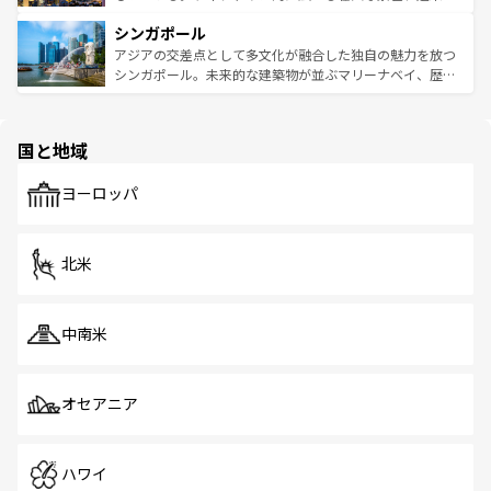
るはずだ。 なお、新着のベトナム情報は
コンテンツ一覧
を
は世界的に有名で、屋台から高級レストランまで味覚を刺
的なアートスポット、そして歴史と現代が融合した町並
参照してほしい。
シンガポール
激する。気候は一年中温暖で、どの季節にも異なる楽しみ
み、どこを訪れても感動するはず。観光スポットが密集し
が待っている。親しみやすいタイの人々、仏教を中心とし
ており、効率よく見どころを回れるのも魅力。息をのむよ
アジアの交差点として多文化が融合した独自の魅力を放つ
た文化、そして多様な観光資源が、訪れる旅人を魅了し続
うな絶景から文化的な体験まで、香港を存分に楽しみ尽く
シンガポール。未来的な建築物が並ぶマリーナベイ、歴史
ける。 なお、新着のタイ情報は
コンテンツ一覧
を参照して
そう。 なお、新着の香港情報は
コンテンツ一覧
を参照して
と伝統を感じられるエスニックタウン、多数の緑豊かな公
ほしい。
ほしい。
園や自然保護区など、自然が調和した近代的な景観と文化
の多様性あふれるカラフルな町は、どこを歩いても新しい
国と地域
発見がある。さらに、治安のよさや充実した公共交通機関
も、旅行者にとっては魅力的なポイント。グルメも豊富
で、ホーカーズは地元の風情を楽しめる外せないスポット
ヨーロッパ
だ。訪れる人を飽きさせないシンガポールで、多様な魅力
を体感しよう。 なお、新着のシンガポール情報は
コンテン
ツ一覧
を参照してほしい。
北米
中南米
オセアニア
ハワイ