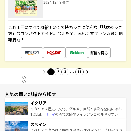
2024.12.19 発売
これ１冊にすべて凝縮！軽くて持ち歩きに便利な「地球の歩き
方」のコンパクトガイド。台北を楽しみ尽くすプラン＆最新情
報満載！
詳細を見る
…
1
2
3
11
AD
AD
人気の国と地域から探す
イタリア
イタリアは歴史、文化、グルメ、自然と多彩な魅力にあふ
れた国。
ローマ
の古代遺跡やフィレンツェのルネッサンス
美術、ヴェネツィアの運河など、歴史あるスポットはもち
スペイン
ろん、トスカーナの美しい田園風景やアマルフィ海岸の絶
景など、自然景観も見逃せない。観光の合間には、本場の
イベリア半島のほぼ80％を占めるスペインは、太陽が降り