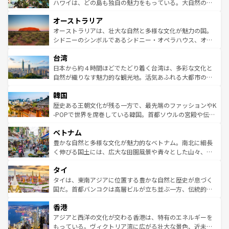
西部には大自然が広がり、グランドキャニオンやイエロー
ハワイは、どの島も独自の魅力をもっている。大自然の神
ストーン国立公園といった絶景が堪能できる。さらに、南
秘を感じたいなら、火山が生み出した壮大な景観を誇るハ
オーストラリア
部のニューオーリンズでは、音楽と美食が融合した独特の
ワイ島は見逃せない。また、定番の観光地といえばオアフ
文化が魅力。旅行者はアメリカの各地域で異なる魅力を楽
島だが、静かな自然を求めるならマウイ島やカウアイ島が
オーストラリアは、壮大な自然と多様な文化が魅力の国。
しみながら、その多様性と豊かな歴史を感じることができ
おすすめ。エメラルドグリーンに輝く海をはじめ、豊かな
シドニーのシンボルであるシドニー・オペラハウス、オー
るだろう。車でのロードトリップや列車の旅も、アメリカ
文化や歴史が息づいている。「アロハスピリット」と呼ば
ストラリア東海岸北部に広がる大サンゴ礁地帯グレートバ
ならではの贅沢な旅のスタイルだ。 なお、新着のアメリカ
台湾
れるおもてなしの心で訪れる人々を迎えてくれるハワイの
リアリーフや大陸中央部にそびえるウルル（エアーズロッ
情報は
コンテンツ一覧
を参照してほしい。
人々、おいしいローカルフードやハワイアンミュージッ
ク）、タスマニアの美しい原生林やケアンズの熱帯雨林な
日本から約４時間ほどでたどり着く台湾は、多彩な文化と
ク、伝統的なフラダンスなど、すべてがハワイの魅力を彩
ど、見どころがたくさん。また、カフェやワイン、オージ
自然が織りなす魅力的な観光地。活気あふれる大都市の台
っている。訪れるたびに新しい発見と感動が待っているハ
ービーフなどの食文化も豊かで、美味しいものであふれて
北やノスタルジックな町並みが人気な九份（ジォウフェ
ワイを、存分に味わってほしい。 なお、新着のハワイ情報
韓国
いる。アクティビティも充実しており、サーフィンやダイ
ン）、静ひつな山岳地帯である台湾東部など、都市の喧騒
は
コンテンツ一覧
を参照してほしい。
ビング、ハイキングなど、アウトドア好きにはたまらな
と山間の静けさが共存しており、訪れる人に新しい発見と
歴史ある王朝文化が残る一方で、最先端のファッションやK
い。オーストラリアの多彩な魅力を存分に味わいつくそ
驚きをもたらしてくれる。また、奥深い台湾の食文化も魅
-POPで世界を席巻している韓国。首都ソウルの宮殿や伝統
う。 なお、新着のオーストラリア情報は
コンテンツ一覧
を
力で、夜市などの屋台グルメから高級料理、ヘルシーで美
家屋が並ぶエリアでは韓国の歴史と文化に浸ることがで
参照してほしい。
ベトナム
容にもいいと評判のスイーツなど、バラエティ豊かな料理
き、地方に足を延ばせば四季折々の自然美を楽しむことが
が味わえる。 なお、新着の台湾情報は
コンテンツ一覧
を参
できる。そして、キムチや焼肉、絶品のストリートフード
豊かな自然と多様な文化が魅力的なベトナム。南北に細長
照してほしい。
まで、さまざまな韓国料理が待っている。夜には、韓国な
く伸びる国土には、広大な田園風景や青々とした山々、世
らではのナイトライフも堪能できる。あたたかいホスピタ
界遺産に登録された壮大な自然景観が点在し、都市部では
タイ
リティに包まれながら、韓国の多彩な魅力を心ゆくまで味
急速な発展と共に伝統が息づく。ハノイの古い町並みやホ
わってみてほしい。 なお、新着の韓国情報は
コンテンツ一
ーチミン市のフランス統治時代の建物も、独特の雰囲気を
タイは、東南アジアに位置する豊かな自然と歴史が息づく
覧
を参照してほしい。
醸し出している。また、バラエティの豊かさとおいしさで
国だ。首都バンコクは高層ビルが立ち並ぶ一方、伝統的な
世界中の食通を魅了してやまないベトナム料理も魅力のひ
寺院や市場がいたるところに点在し、古きよき文化と現代
香港
とつ。フォーやバインミー、ベトナムコーヒーなどは、ぜ
の活気が交差している。北部ではチェンマイなどの山岳地
ひ現地で味わいたい。どの地域を訪れてもあたたかい人々
帯で自然と触れ合い、南部ではプーケットやクラビの美し
アジアと西洋の文化が交わる香港は、特有のエネルギーを
が旅行者を迎えてくれるので、きっと忘れられない旅にな
いビーチでリゾート気分を楽しむことができる。タイ料理
もっている。ヴィクトリア湾に広がる壮大な景色、近未来