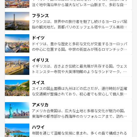
ピザやパスタなど、絶品のイタリア料理を堪能することも
注ぐ地中海沿岸から雄大なピレネー山脈まで、多彩な自然
できる。朝目覚めてから夜眠るまで、すべての瞬間を楽し
と文化が詰まったヨーロッパ屈指の旅行先だ。多様な地域
フランス
ませてくれるイタリアで、忘れられない旅をしてみよう！
文化が根付くこの国では、情熱的なフラメンコ、熱気あふ
なお、新着のイタリア情報は
コンテンツ一覧
を参照してほ
れる闘牛、そして美味しいタパスが生活の一部となってい
フランスは、世界中の旅行者を魅了し続けるヨーロッパ屈
しい。
る。首都マドリードの洗練された雰囲気や、バルセロナの
指の観光地だ。首都パリのエッフェル塔やルーブル美術館
アートに溢れた街角から、地方では古代ローマ遺跡や中世
といった象徴的なスポットから、田舎町の古風な美しさま
ドイツ
の城塞都市、穏やかなビーチリゾートまで多彩な表情を見
で、幅広い魅力が詰まっている。華麗な宮殿、歴史的な大
せる。地方によって風土や気候が異なるスペインはその個
聖堂、美しいビーチ、そして豊かな自然が、訪れる者を心
ドイツは、豊かな歴史と多彩な文化が交差するヨーロッパ
性で訪れる人を魅了する。 なお、新着のスペイン情報は
コ
から魅了する。また、フランスは美食の国としても知ら
の中心に位置する国。中世の街並みが残るロマンチック街
ンテンツ一覧
を参照してほしい。
れ、フランス料理はユネスコ無形文化遺産にも登録されて
道から、未来を先取りするようなモダンな都市まで多様な
イギリス
いる。シャンパンの発祥地であるランス、プロヴァンスの
顔を持つこの国は、どこを歩いても飽きることがない。ベ
香り高いラベンダー畑など、多彩な楽しみ方が可能だ。さ
ルリンの文化的活気、バイエルン州のアルプスの絶景、そ
イギリスは、古きよき伝統と最先端が共存する国。ウェス
らに、パリ以外の地域にも魅力が溢れており、どの街角に
してライン川沿いのワイン畑といった風景は必見。ビール
トミンスター寺院や大英博物館のようなランドマーク、歴
も豊かな歴史と文化が息づいている。パリ以外の個性あふ
とソーセージを味わいながら地元の人と過ごす楽しい時間
史ある大学都市、美しい丘陵地帯や牧歌的な風景など、エ
れる地方に足を運ぶとそれぞれで全く異なる文化を体験で
スイス
は、お酒好きな人にはぜひ体験してほしい。 なお、新着の
リアごとに異なる魅力がある。また、優雅なアフタヌーン
きるだろう。 なお、新着のフランス情報は
コンテンツ一覧
ドイツ情報は
コンテンツ一覧
を参照してほしい。
ティー、ビール好きにはたまらない英国パブ、サッカー観
スイスの国土面積は九州ほどの広さだが、運行時刻が正確
を参照してほしい。
戦など、本場だからこそできる体験も豊富。イギリスを旅
な交通網が整備されており、初心者でも安心して個人旅行
して楽しみつくそう。 なお、新着のイギリス情報は
コンテ
を楽しめる。日本同様に時刻表どおりの旅が可能だ。中世
アメリカ
ンツ一覧
を参照してほしい。
の建物がそのまま残る町や、スイスならではのユニークな
博物館もあり、アルプス観光だけでなく町歩きも満喫する
アメリカ合衆国は、広大な土地と多様な文化が魅力の国。
ことができる。国民の所得が高いため物価も高いが、旅行
東海岸の都市部から西海岸のカリフォルニアまで、訪れる
者向けの交通パス提供のサービスもあり、うまく活用すれ
場所ごとに異なる風景と体験が待っている。ニューヨーク
ハワイ
ば市内交通費無料で観光を楽しむこともできる。 なお、新
のような巨大都市は、観光、ショッピング、エンターテイ
着のスイス情報は
コンテンツ一覧
を参照してほしい。
ンメントが詰まった刺激的なスポットだ。一方、アメリカ
年間を通じて温暖な気候に恵まれ、多くの島で構成される