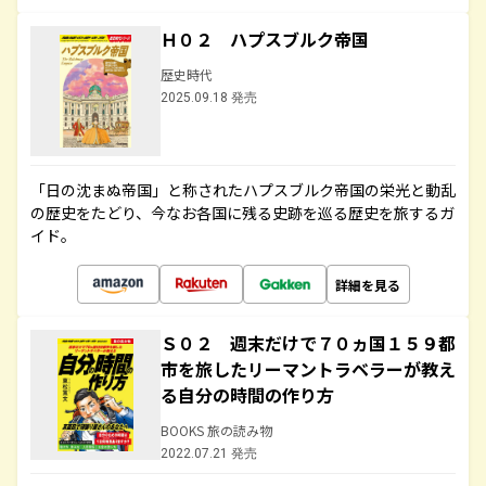
Ｈ０２ ハプスブルク帝国
歴史時代
2025.09.18 発売
「日の沈まぬ帝国」と称されたハプスブルク帝国の栄光と動乱
の歴史をたどり、今なお各国に残る史跡を巡る歴史を旅するガ
イド。
詳細を見る
Ｓ０２ 週末だけで７０ヵ国１５９都
市を旅したリーマントラベラーが教え
る自分の時間の作り方
BOOKS 旅の読み物
2022.07.21 発売