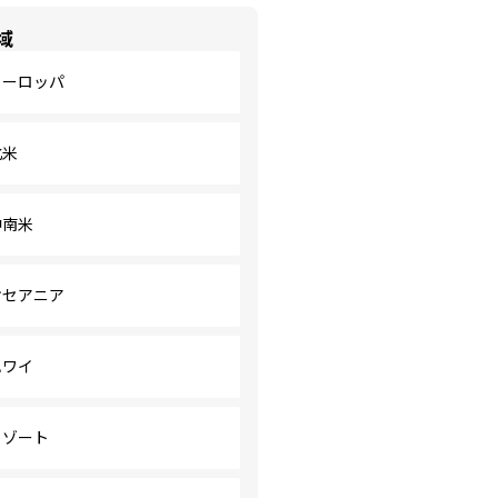
域
ヨーロッパ
北米
中南米
オセアニア
ハワイ
リゾート