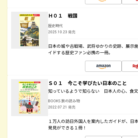
Ｈ０１ 戦国
歴史時代
2025.10.23 発売
日本の城や古戦場、武将ゆかりの史跡、展示
イドする歴史ファン必携の一冊。
Ｓ０１ 今こそ学びたい日本のこと
知っているようで知らない 日本人の心、食
BOOKS 旅の読み物
2022.07.21 発売
１万人の訪日外国人を案内したガイドが、日
発見ができる１冊！