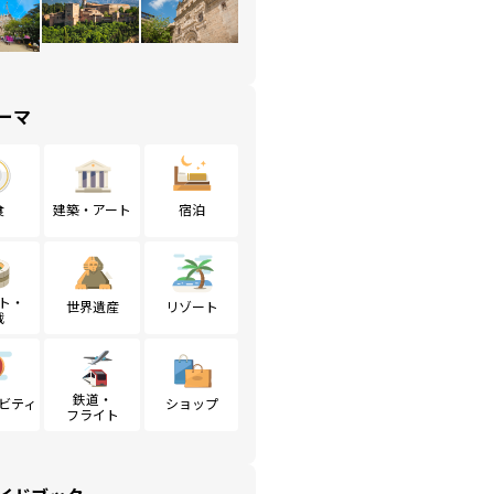
ーマ
食
建築・アート
宿泊
ト・
世界遺産
リゾート
戦
鉄道・
ビティ
ショップ
フライト