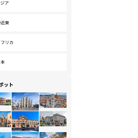
アジア
中近東
アフリカ
日本
ポット