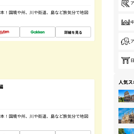
図本！国境や州、川や街道、島など旅気分で地図
詳細を見る
人気ス
編
図本！国境や州、川や街道、島など旅気分で地図