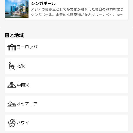
参照してほしい。
シンガポール
激する。気候は一年中温暖で、どの季節にも異なる楽しみ
み、どこを訪れても感動するはず。観光スポットが密集し
が待っている。親しみやすいタイの人々、仏教を中心とし
ており、効率よく見どころを回れるのも魅力。息をのむよ
アジアの交差点として多文化が融合した独自の魅力を放つ
た文化、そして多様な観光資源が、訪れる旅人を魅了し続
うな絶景から文化的な体験まで、香港を存分に楽しみ尽く
シンガポール。未来的な建築物が並ぶマリーナベイ、歴史
ける。 なお、新着のタイ情報は
コンテンツ一覧
を参照して
そう。 なお、新着の香港情報は
コンテンツ一覧
を参照して
と伝統を感じられるエスニックタウン、多数の緑豊かな公
ほしい。
ほしい。
園や自然保護区など、自然が調和した近代的な景観と文化
の多様性あふれるカラフルな町は、どこを歩いても新しい
国と地域
発見がある。さらに、治安のよさや充実した公共交通機関
も、旅行者にとっては魅力的なポイント。グルメも豊富
で、ホーカーズは地元の風情を楽しめる外せないスポット
ヨーロッパ
だ。訪れる人を飽きさせないシンガポールで、多様な魅力
を体感しよう。 なお、新着のシンガポール情報は
コンテン
ツ一覧
を参照してほしい。
北米
中南米
オセアニア
ハワイ