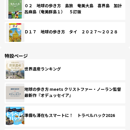
０２ 地球の歩き方 島旅 奄美大島 喜界島 加計
呂麻島（奄美群島１） ５訂版
Ｄ１７ 地球の歩き方 タイ ２０２７～２０２８
特設ページ
世界遺産ランキング
地球の歩き方 meets クリストファー・ノーラン監督
最新作『オデュッセイア』
準備も滞在もスマートに！ トラベルハック2026