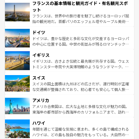
フランスの基本情報と観光ガイド・有名観光スポ
ませてくれるイタリアで、忘れられない旅をしてみよう！
文化が根付くこの国では、情熱的なフラメンコ、熱気あふ
なお、新着のイタリア情報は
コンテンツ一覧
を参照してほ
れる闘牛、そして美味しいタパスが生活の一部となってい
ット
しい。
る。首都マドリードの洗練された雰囲気や、バルセロナの
フランスは、世界中の旅行者を魅了し続けるヨーロッパ屈
アートに溢れた街角から、地方では古代ローマ遺跡や中世
指の観光地だ。首都パリのエッフェル塔やルーブル美術館
の城塞都市、穏やかなビーチリゾートまで多彩な表情を見
といった象徴的なスポットから、田舎町の古風な美しさま
せる。地方によって風土や気候が異なるスペインはその個
ドイツ
で、幅広い魅力が詰まっている。華麗な宮殿、歴史的な大
性で訪れる人を魅了する。 なお、新着のスペイン情報は
コ
聖堂、美しいビーチ、そして豊かな自然が、訪れる者を心
ドイツは、豊かな歴史と多彩な文化が交差するヨーロッパ
ンテンツ一覧
を参照してほしい。
から魅了する。また、フランスは美食の国としても知ら
の中心に位置する国。中世の街並みが残るロマンチック街
れ、フランス料理はユネスコ無形文化遺産にも登録されて
道から、未来を先取りするようなモダンな都市まで多様な
イギリス
いる。シャンパンの発祥地であるランス、プロヴァンスの
顔を持つこの国は、どこを歩いても飽きることがない。ベ
香り高いラベンダー畑など、多彩な楽しみ方が可能だ。さ
ルリンの文化的活気、バイエルン州のアルプスの絶景、そ
イギリスは、古きよき伝統と最先端が共存する国。ウェス
らに、パリ以外の地域にも魅力が溢れており、どの街角に
してライン川沿いのワイン畑といった風景は必見。ビール
トミンスター寺院や大英博物館のようなランドマーク、歴
も豊かな歴史と文化が息づいている。パリ以外の個性あふ
とソーセージを味わいながら地元の人と過ごす楽しい時間
史ある大学都市、美しい丘陵地帯や牧歌的な風景など、エ
れる地方に足を運ぶとそれぞれで全く異なる文化を体験で
スイス
は、お酒好きな人にはぜひ体験してほしい。 なお、新着の
リアごとに異なる魅力がある。また、優雅なアフタヌーン
きるだろう。 なお、新着のフランス情報は
コンテンツ一覧
ドイツ情報は
コンテンツ一覧
を参照してほしい。
ティー、ビール好きにはたまらない英国パブ、サッカー観
スイスの国土面積は九州ほどの広さだが、運行時刻が正確
を参照してほしい。
戦など、本場だからこそできる体験も豊富。イギリスを旅
な交通網が整備されており、初心者でも安心して個人旅行
して楽しみつくそう。 なお、新着のイギリス情報は
コンテ
を楽しめる。日本同様に時刻表どおりの旅が可能だ。中世
アメリカ
ンツ一覧
を参照してほしい。
の建物がそのまま残る町や、スイスならではのユニークな
博物館もあり、アルプス観光だけでなく町歩きも満喫する
アメリカ合衆国は、広大な土地と多様な文化が魅力の国。
ことができる。国民の所得が高いため物価も高いが、旅行
東海岸の都市部から西海岸のカリフォルニアまで、訪れる
者向けの交通パス提供のサービスもあり、うまく活用すれ
場所ごとに異なる風景と体験が待っている。ニューヨーク
ハワイ
ば市内交通費無料で観光を楽しむこともできる。 なお、新
のような巨大都市は、観光、ショッピング、エンターテイ
着のスイス情報は
コンテンツ一覧
を参照してほしい。
ンメントが詰まった刺激的なスポットだ。一方、アメリカ
年間を通じて温暖な気候に恵まれ、多くの島で構成される
西部には大自然が広がり、グランドキャニオンやイエロー
ハワイは、どの島も独自の魅力をもっている。大自然の神