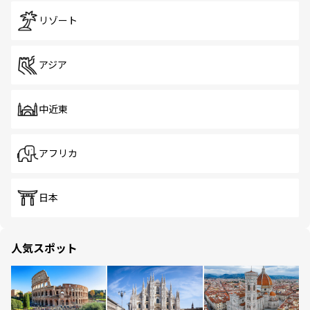
リゾート
アジア
中近東
アフリカ
日本
人気スポット