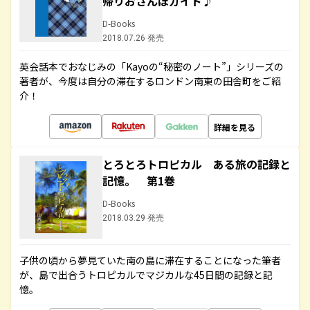
帰りおさんぽガイド♪
D-Books
2018.07.26 発売
英会話本でおなじみの「Kayoの“秘密のノート”」シリーズの
著者が、今度は自分の滞在するロンドン南東の田舎町をご紹
介！
詳細を見る
とろとろトロピカル ある旅の記録と
記憶。 第1巻
D-Books
2018.03.29 発売
子供の頃から夢見ていた南の島に滞在することになった筆者
が、島で出合うトロピカルでマジカルな45日間の記録と記
憶。