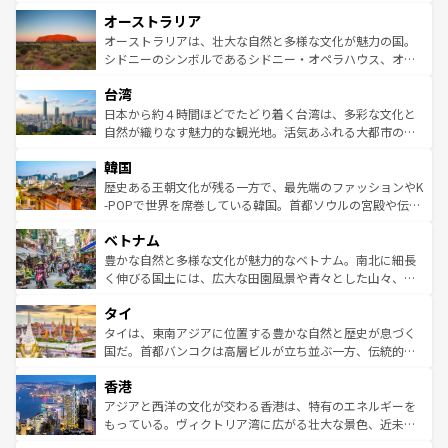
ストーン国立公園といった絶景が堪能できる。さらに、南
秘を感じたいなら、火山が生み出した壮大な景観を誇るハ
オーストラリア
部のニューオーリンズでは、音楽と美食が融合した独特の
ワイ島は見逃せない。また、定番の観光地といえばオアフ
文化が魅力。旅行者はアメリカの各地域で異なる魅力を楽
島だが、静かな自然を求めるならマウイ島やカウアイ島が
オーストラリアは、壮大な自然と多様な文化が魅力の国。
しみながら、その多様性と豊かな歴史を感じることができ
おすすめ。エメラルドグリーンに輝く海をはじめ、豊かな
シドニーのシンボルであるシドニー・オペラハウス、オー
るだろう。車でのロードトリップや列車の旅も、アメリカ
文化や歴史が息づいている。「アロハスピリット」と呼ば
ストラリア東海岸北部に広がる大サンゴ礁地帯グレートバ
ならではの贅沢な旅のスタイルだ。 なお、新着のアメリカ
台湾
れるおもてなしの心で訪れる人々を迎えてくれるハワイの
リアリーフや大陸中央部にそびえるウルル（エアーズロッ
情報は
コンテンツ一覧
を参照してほしい。
人々、おいしいローカルフードやハワイアンミュージッ
ク）、タスマニアの美しい原生林やケアンズの熱帯雨林な
日本から約４時間ほどでたどり着く台湾は、多彩な文化と
ク、伝統的なフラダンスなど、すべてがハワイの魅力を彩
ど、見どころがたくさん。また、カフェやワイン、オージ
自然が織りなす魅力的な観光地。活気あふれる大都市の台
っている。訪れるたびに新しい発見と感動が待っているハ
ービーフなどの食文化も豊かで、美味しいものであふれて
北やノスタルジックな町並みが人気な九份（ジォウフェ
ワイを、存分に味わってほしい。 なお、新着のハワイ情報
韓国
いる。アクティビティも充実しており、サーフィンやダイ
ン）、静ひつな山岳地帯である台湾東部など、都市の喧騒
は
コンテンツ一覧
を参照してほしい。
ビング、ハイキングなど、アウトドア好きにはたまらな
と山間の静けさが共存しており、訪れる人に新しい発見と
歴史ある王朝文化が残る一方で、最先端のファッションやK
い。オーストラリアの多彩な魅力を存分に味わいつくそ
驚きをもたらしてくれる。また、奥深い台湾の食文化も魅
-POPで世界を席巻している韓国。首都ソウルの宮殿や伝統
う。 なお、新着のオーストラリア情報は
コンテンツ一覧
を
力で、夜市などの屋台グルメから高級料理、ヘルシーで美
家屋が並ぶエリアでは韓国の歴史と文化に浸ることがで
参照してほしい。
ベトナム
容にもいいと評判のスイーツなど、バラエティ豊かな料理
き、地方に足を延ばせば四季折々の自然美を楽しむことが
が味わえる。 なお、新着の台湾情報は
コンテンツ一覧
を参
できる。そして、キムチや焼肉、絶品のストリートフード
豊かな自然と多様な文化が魅力的なベトナム。南北に細長
照してほしい。
まで、さまざまな韓国料理が待っている。夜には、韓国な
く伸びる国土には、広大な田園風景や青々とした山々、世
らではのナイトライフも堪能できる。あたたかいホスピタ
界遺産に登録された壮大な自然景観が点在し、都市部では
タイ
リティに包まれながら、韓国の多彩な魅力を心ゆくまで味
急速な発展と共に伝統が息づく。ハノイの古い町並みやホ
わってみてほしい。 なお、新着の韓国情報は
コンテンツ一
ーチミン市のフランス統治時代の建物も、独特の雰囲気を
タイは、東南アジアに位置する豊かな自然と歴史が息づく
覧
を参照してほしい。
醸し出している。また、バラエティの豊かさとおいしさで
国だ。首都バンコクは高層ビルが立ち並ぶ一方、伝統的な
世界中の食通を魅了してやまないベトナム料理も魅力のひ
寺院や市場がいたるところに点在し、古きよき文化と現代
香港
とつ。フォーやバインミー、ベトナムコーヒーなどは、ぜ
の活気が交差している。北部ではチェンマイなどの山岳地
ひ現地で味わいたい。どの地域を訪れてもあたたかい人々
帯で自然と触れ合い、南部ではプーケットやクラビの美し
アジアと西洋の文化が交わる香港は、特有のエネルギーを
が旅行者を迎えてくれるので、きっと忘れられない旅にな
いビーチでリゾート気分を楽しむことができる。タイ料理
もっている。ヴィクトリア湾に広がる壮大な景色、近未来
るはずだ。 なお、新着のベトナム情報は
コンテンツ一覧
を
は世界的に有名で、屋台から高級レストランまで味覚を刺
的なアートスポット、そして歴史と現代が融合した町並