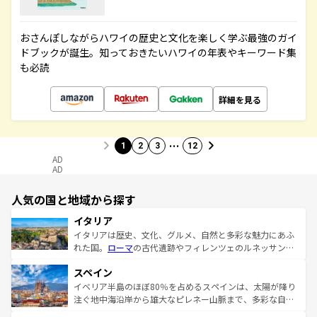
おさんぽしながらハワイの歴史と文化を楽しく学ぶ最強のガイ
ドブックが誕生。知っておきたいハワイの年表やキーワード集
も必読
詳細を見る
…
1
2
3
12
AD
AD
人気の国と地域から探す
イタリア
イタリアは歴史、文化、グルメ、自然と多彩な魅力にあふ
れた国。
ローマ
の古代遺跡やフィレンツェのルネッサンス
美術、ヴェネツィアの運河など、歴史あるスポットはもち
スペイン
ろん、トスカーナの美しい田園風景やアマルフィ海岸の絶
景など、自然景観も見逃せない。観光の合間には、本場の
イベリア半島のほぼ80％を占めるスペインは、太陽が降り
ピザやパスタなど、絶品のイタリア料理を堪能することも
注ぐ地中海沿岸から雄大なピレネー山脈まで、多彩な自然
できる。朝目覚めてから夜眠るまで、すべての瞬間を楽し
と文化が詰まったヨーロッパ屈指の旅行先だ。多様な地域