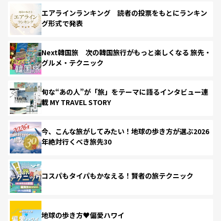
エアラインランキング 読者の投票をもとにランキン
グ形式で発表
Next韓国旅 次の韓国旅行がもっと楽しくなる 旅先・
グルメ・テクニック
旬な“あの人”が「旅」をテーマに語るインタビュー連
載 MY TRAVEL STORY
今、こんな旅がしてみたい！地球の歩き方が選ぶ2026
年絶対行くべき旅先30
コスパもタイパもかなえる！賢者の旅テクニック
地球の歩き方♥偏愛ハワイ