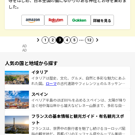
寺をはじめ、日本全国の猫にゆかりのある神社とお寺を集めま
した。
詳細を見る
…
1
2
3
4
5
12
AD
AD
人気の国と地域から探す
イタリア
イタリアは歴史、文化、グルメ、自然と多彩な魅力にあふ
れた国。
ローマ
の古代遺跡やフィレンツェのルネッサンス
美術、ヴェネツィアの運河など、歴史あるスポットはもち
スペイン
ろん、トスカーナの美しい田園風景やアマルフィ海岸の絶
景など、自然景観も見逃せない。観光の合間には、本場の
イベリア半島のほぼ80％を占めるスペインは、太陽が降り
ピザやパスタなど、絶品のイタリア料理を堪能することも
注ぐ地中海沿岸から雄大なピレネー山脈まで、多彩な自然
できる。朝目覚めてから夜眠るまで、すべての瞬間を楽し
と文化が詰まったヨーロッパ屈指の旅行先だ。多様な地域
フランスの基本情報と観光ガイド・有名観光スポ
ませてくれるイタリアで、忘れられない旅をしてみよう！
文化が根付くこの国では、情熱的なフラメンコ、熱気あふ
なお、新着のイタリア情報は
コンテンツ一覧
を参照してほ
れる闘牛、そして美味しいタパスが生活の一部となってい
ット
しい。
る。首都マドリードの洗練された雰囲気や、バルセロナの
フランスは、世界中の旅行者を魅了し続けるヨーロッパ屈
アートに溢れた街角から、地方では古代ローマ遺跡や中世
指の観光地だ。首都パリのエッフェル塔やルーブル美術館