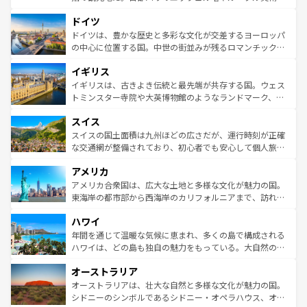
の城塞都市、穏やかなビーチリゾートまで多彩な表情を見
といった象徴的なスポットから、田舎町の古風な美しさま
せる。地方によって風土や気候が異なるスペインはその個
ドイツ
で、幅広い魅力が詰まっている。華麗な宮殿、歴史的な大
性で訪れる人を魅了する。 なお、新着のスペイン情報は
コ
聖堂、美しいビーチ、そして豊かな自然が、訪れる者を心
ドイツは、豊かな歴史と多彩な文化が交差するヨーロッパ
ンテンツ一覧
を参照してほしい。
から魅了する。また、フランスは美食の国としても知ら
の中心に位置する国。中世の街並みが残るロマンチック街
れ、フランス料理はユネスコ無形文化遺産にも登録されて
道から、未来を先取りするようなモダンな都市まで多様な
イギリス
いる。シャンパンの発祥地であるランス、プロヴァンスの
顔を持つこの国は、どこを歩いても飽きることがない。ベ
香り高いラベンダー畑など、多彩な楽しみ方が可能だ。さ
ルリンの文化的活気、バイエルン州のアルプスの絶景、そ
イギリスは、古きよき伝統と最先端が共存する国。ウェス
らに、パリ以外の地域にも魅力が溢れており、どの街角に
してライン川沿いのワイン畑といった風景は必見。ビール
トミンスター寺院や大英博物館のようなランドマーク、歴
も豊かな歴史と文化が息づいている。パリ以外の個性あふ
とソーセージを味わいながら地元の人と過ごす楽しい時間
史ある大学都市、美しい丘陵地帯や牧歌的な風景など、エ
れる地方に足を運ぶとそれぞれで全く異なる文化を体験で
スイス
は、お酒好きな人にはぜひ体験してほしい。 なお、新着の
リアごとに異なる魅力がある。また、優雅なアフタヌーン
きるだろう。 なお、新着のフランス情報は
コンテンツ一覧
ドイツ情報は
コンテンツ一覧
を参照してほしい。
ティー、ビール好きにはたまらない英国パブ、サッカー観
スイスの国土面積は九州ほどの広さだが、運行時刻が正確
を参照してほしい。
戦など、本場だからこそできる体験も豊富。イギリスを旅
な交通網が整備されており、初心者でも安心して個人旅行
して楽しみつくそう。 なお、新着のイギリス情報は
コンテ
を楽しめる。日本同様に時刻表どおりの旅が可能だ。中世
アメリカ
ンツ一覧
を参照してほしい。
の建物がそのまま残る町や、スイスならではのユニークな
博物館もあり、アルプス観光だけでなく町歩きも満喫する
アメリカ合衆国は、広大な土地と多様な文化が魅力の国。
ことができる。国民の所得が高いため物価も高いが、旅行
東海岸の都市部から西海岸のカリフォルニアまで、訪れる
者向けの交通パス提供のサービスもあり、うまく活用すれ
場所ごとに異なる風景と体験が待っている。ニューヨーク
ハワイ
ば市内交通費無料で観光を楽しむこともできる。 なお、新
のような巨大都市は、観光、ショッピング、エンターテイ
着のスイス情報は
コンテンツ一覧
を参照してほしい。
ンメントが詰まった刺激的なスポットだ。一方、アメリカ
年間を通じて温暖な気候に恵まれ、多くの島で構成される
西部には大自然が広がり、グランドキャニオンやイエロー
ハワイは、どの島も独自の魅力をもっている。大自然の神
ストーン国立公園といった絶景が堪能できる。さらに、南
秘を感じたいなら、火山が生み出した壮大な景観を誇るハ
オーストラリア
部のニューオーリンズでは、音楽と美食が融合した独特の
ワイ島は見逃せない。また、定番の観光地といえばオアフ
文化が魅力。旅行者はアメリカの各地域で異なる魅力を楽
島だが、静かな自然を求めるならマウイ島やカウアイ島が
オーストラリアは、壮大な自然と多様な文化が魅力の国。
しみながら、その多様性と豊かな歴史を感じることができ
おすすめ。エメラルドグリーンに輝く海をはじめ、豊かな
シドニーのシンボルであるシドニー・オペラハウス、オー