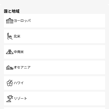
ほしい。
ほしい。
園や自然保護区など、自然が調和した近代的な景観と文化
の多様性あふれるカラフルな町は、どこを歩いても新しい
国と地域
発見がある。さらに、治安のよさや充実した公共交通機関
も、旅行者にとっては魅力的なポイント。グルメも豊富
で、ホーカーズは地元の風情を楽しめる外せないスポット
ヨーロッパ
だ。訪れる人を飽きさせないシンガポールで、多様な魅力
を体感しよう。 なお、新着のシンガポール情報は
コンテン
ツ一覧
を参照してほしい。
北米
中南米
オセアニア
ハワイ
リゾート