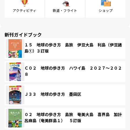
アクティビティ
鉄道・フライト
ショップ
新刊ガイドブック
１５ 地球の歩き方 島旅 伊豆大島 利島（伊豆諸
島①）３訂版
Ｃ０２ 地球の歩き方 ハワイ島 ２０２７～２０２
８
Ｊ３３ 地球の歩き方 墨田区
０２ 地球の歩き方 島旅 奄美大島 喜界島 加計
呂麻島（奄美群島１） ５訂版