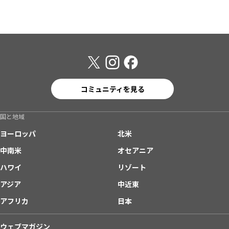
コミュニティを見る
国と地域
ヨーロッパ
北米
中南米
オセアニア
ハワイ
リゾート
アジア
中近東
アフリカ
日本
ウェブマガジン