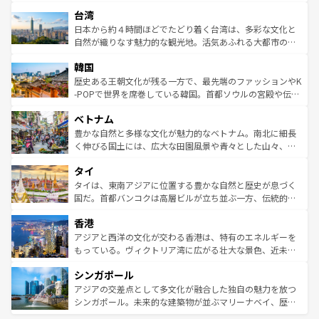
るだろう。車でのロードトリップや列車の旅も、アメリカ
文化や歴史が息づいている。「アロハスピリット」と呼ば
ストラリア東海岸北部に広がる大サンゴ礁地帯グレートバ
ならではの贅沢な旅のスタイルだ。 なお、新着のアメリカ
台湾
れるおもてなしの心で訪れる人々を迎えてくれるハワイの
リアリーフや大陸中央部にそびえるウルル（エアーズロッ
情報は
コンテンツ一覧
を参照してほしい。
人々、おいしいローカルフードやハワイアンミュージッ
ク）、タスマニアの美しい原生林やケアンズの熱帯雨林な
日本から約４時間ほどでたどり着く台湾は、多彩な文化と
ク、伝統的なフラダンスなど、すべてがハワイの魅力を彩
ど、見どころがたくさん。また、カフェやワイン、オージ
自然が織りなす魅力的な観光地。活気あふれる大都市の台
っている。訪れるたびに新しい発見と感動が待っているハ
ービーフなどの食文化も豊かで、美味しいものであふれて
北やノスタルジックな町並みが人気な九份（ジォウフェ
ワイを、存分に味わってほしい。 なお、新着のハワイ情報
韓国
いる。アクティビティも充実しており、サーフィンやダイ
ン）、静ひつな山岳地帯である台湾東部など、都市の喧騒
は
コンテンツ一覧
を参照してほしい。
ビング、ハイキングなど、アウトドア好きにはたまらな
と山間の静けさが共存しており、訪れる人に新しい発見と
歴史ある王朝文化が残る一方で、最先端のファッションやK
い。オーストラリアの多彩な魅力を存分に味わいつくそ
驚きをもたらしてくれる。また、奥深い台湾の食文化も魅
-POPで世界を席巻している韓国。首都ソウルの宮殿や伝統
う。 なお、新着のオーストラリア情報は
コンテンツ一覧
を
力で、夜市などの屋台グルメから高級料理、ヘルシーで美
家屋が並ぶエリアでは韓国の歴史と文化に浸ることがで
参照してほしい。
ベトナム
容にもいいと評判のスイーツなど、バラエティ豊かな料理
き、地方に足を延ばせば四季折々の自然美を楽しむことが
が味わえる。 なお、新着の台湾情報は
コンテンツ一覧
を参
できる。そして、キムチや焼肉、絶品のストリートフード
豊かな自然と多様な文化が魅力的なベトナム。南北に細長
照してほしい。
まで、さまざまな韓国料理が待っている。夜には、韓国な
く伸びる国土には、広大な田園風景や青々とした山々、世
らではのナイトライフも堪能できる。あたたかいホスピタ
界遺産に登録された壮大な自然景観が点在し、都市部では
タイ
リティに包まれながら、韓国の多彩な魅力を心ゆくまで味
急速な発展と共に伝統が息づく。ハノイの古い町並みやホ
わってみてほしい。 なお、新着の韓国情報は
コンテンツ一
ーチミン市のフランス統治時代の建物も、独特の雰囲気を
タイは、東南アジアに位置する豊かな自然と歴史が息づく
覧
を参照してほしい。
醸し出している。また、バラエティの豊かさとおいしさで
国だ。首都バンコクは高層ビルが立ち並ぶ一方、伝統的な
世界中の食通を魅了してやまないベトナム料理も魅力のひ
寺院や市場がいたるところに点在し、古きよき文化と現代
香港
とつ。フォーやバインミー、ベトナムコーヒーなどは、ぜ
の活気が交差している。北部ではチェンマイなどの山岳地
ひ現地で味わいたい。どの地域を訪れてもあたたかい人々
帯で自然と触れ合い、南部ではプーケットやクラビの美し
アジアと西洋の文化が交わる香港は、特有のエネルギーを
が旅行者を迎えてくれるので、きっと忘れられない旅にな
いビーチでリゾート気分を楽しむことができる。タイ料理
もっている。ヴィクトリア湾に広がる壮大な景色、近未来
るはずだ。 なお、新着のベトナム情報は
コンテンツ一覧
を
は世界的に有名で、屋台から高級レストランまで味覚を刺
的なアートスポット、そして歴史と現代が融合した町並
参照してほしい。
シンガポール
激する。気候は一年中温暖で、どの季節にも異なる楽しみ
み、どこを訪れても感動するはず。観光スポットが密集し
が待っている。親しみやすいタイの人々、仏教を中心とし
ており、効率よく見どころを回れるのも魅力。息をのむよ
アジアの交差点として多文化が融合した独自の魅力を放つ
た文化、そして多様な観光資源が、訪れる旅人を魅了し続
うな絶景から文化的な体験まで、香港を存分に楽しみ尽く
シンガポール。未来的な建築物が並ぶマリーナベイ、歴史
ける。 なお、新着のタイ情報は
コンテンツ一覧
を参照して
そう。 なお、新着の香港情報は
コンテンツ一覧
を参照して
と伝統を感じられるエスニックタウン、多数の緑豊かな公