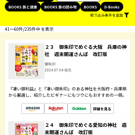
BOOKS 旅と健康
BOOKS 旅の読み物
BOOKS
D-Books
絞り込み条件を追加
41〜60件/235件中 を表示
２３ 御朱印でめぐる大阪 兵庫の神
社 週末開運さんぽ 改訂版
御朱印
2024.07.04 発売
『凄い御利益』と『凄い御朱印』のある神社を大阪府・兵庫県
から厳選し、紹介したビギナーにもツウにもおすすめの一冊。
詳細を見る
２４ 御朱印でめぐる愛知の神社 週
末開運さんぽ 改訂版