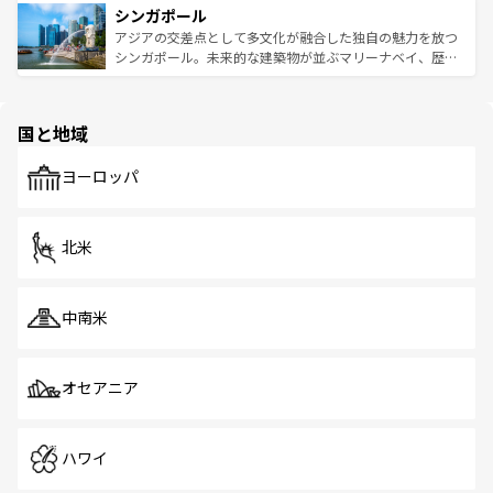
参照してほしい。
シンガポール
激する。気候は一年中温暖で、どの季節にも異なる楽しみ
み、どこを訪れても感動するはず。観光スポットが密集し
が待っている。親しみやすいタイの人々、仏教を中心とし
ており、効率よく見どころを回れるのも魅力。息をのむよ
アジアの交差点として多文化が融合した独自の魅力を放つ
た文化、そして多様な観光資源が、訪れる旅人を魅了し続
うな絶景から文化的な体験まで、香港を存分に楽しみ尽く
シンガポール。未来的な建築物が並ぶマリーナベイ、歴史
ける。 なお、新着のタイ情報は
コンテンツ一覧
を参照して
そう。 なお、新着の香港情報は
コンテンツ一覧
を参照して
と伝統を感じられるエスニックタウン、多数の緑豊かな公
ほしい。
ほしい。
園や自然保護区など、自然が調和した近代的な景観と文化
の多様性あふれるカラフルな町は、どこを歩いても新しい
国と地域
発見がある。さらに、治安のよさや充実した公共交通機関
も、旅行者にとっては魅力的なポイント。グルメも豊富
で、ホーカーズは地元の風情を楽しめる外せないスポット
ヨーロッパ
だ。訪れる人を飽きさせないシンガポールで、多様な魅力
を体感しよう。 なお、新着のシンガポール情報は
コンテン
ツ一覧
を参照してほしい。
北米
中南米
オセアニア
ハワイ