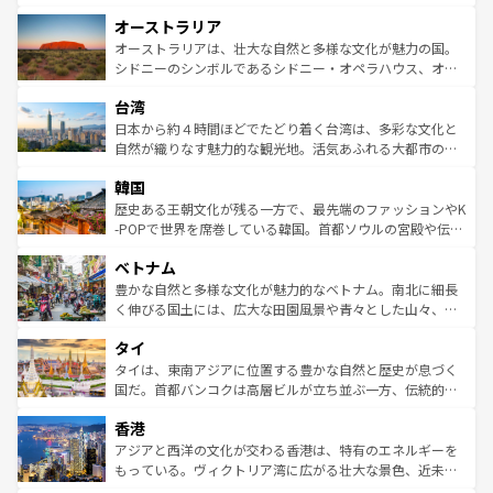
ストーン国立公園といった絶景が堪能できる。さらに、南
秘を感じたいなら、火山が生み出した壮大な景観を誇るハ
オーストラリア
部のニューオーリンズでは、音楽と美食が融合した独特の
ワイ島は見逃せない。また、定番の観光地といえばオアフ
文化が魅力。旅行者はアメリカの各地域で異なる魅力を楽
島だが、静かな自然を求めるならマウイ島やカウアイ島が
オーストラリアは、壮大な自然と多様な文化が魅力の国。
しみながら、その多様性と豊かな歴史を感じることができ
おすすめ。エメラルドグリーンに輝く海をはじめ、豊かな
シドニーのシンボルであるシドニー・オペラハウス、オー
るだろう。車でのロードトリップや列車の旅も、アメリカ
文化や歴史が息づいている。「アロハスピリット」と呼ば
ストラリア東海岸北部に広がる大サンゴ礁地帯グレートバ
ならではの贅沢な旅のスタイルだ。 なお、新着のアメリカ
台湾
れるおもてなしの心で訪れる人々を迎えてくれるハワイの
リアリーフや大陸中央部にそびえるウルル（エアーズロッ
情報は
コンテンツ一覧
を参照してほしい。
人々、おいしいローカルフードやハワイアンミュージッ
ク）、タスマニアの美しい原生林やケアンズの熱帯雨林な
日本から約４時間ほどでたどり着く台湾は、多彩な文化と
ク、伝統的なフラダンスなど、すべてがハワイの魅力を彩
ど、見どころがたくさん。また、カフェやワイン、オージ
自然が織りなす魅力的な観光地。活気あふれる大都市の台
っている。訪れるたびに新しい発見と感動が待っているハ
ービーフなどの食文化も豊かで、美味しいものであふれて
北やノスタルジックな町並みが人気な九份（ジォウフェ
ワイを、存分に味わってほしい。 なお、新着のハワイ情報
韓国
いる。アクティビティも充実しており、サーフィンやダイ
ン）、静ひつな山岳地帯である台湾東部など、都市の喧騒
は
コンテンツ一覧
を参照してほしい。
ビング、ハイキングなど、アウトドア好きにはたまらな
と山間の静けさが共存しており、訪れる人に新しい発見と
歴史ある王朝文化が残る一方で、最先端のファッションやK
い。オーストラリアの多彩な魅力を存分に味わいつくそ
驚きをもたらしてくれる。また、奥深い台湾の食文化も魅
-POPで世界を席巻している韓国。首都ソウルの宮殿や伝統
う。 なお、新着のオーストラリア情報は
コンテンツ一覧
を
力で、夜市などの屋台グルメから高級料理、ヘルシーで美
家屋が並ぶエリアでは韓国の歴史と文化に浸ることがで
参照してほしい。
ベトナム
容にもいいと評判のスイーツなど、バラエティ豊かな料理
き、地方に足を延ばせば四季折々の自然美を楽しむことが
が味わえる。 なお、新着の台湾情報は
コンテンツ一覧
を参
できる。そして、キムチや焼肉、絶品のストリートフード
豊かな自然と多様な文化が魅力的なベトナム。南北に細長
照してほしい。
まで、さまざまな韓国料理が待っている。夜には、韓国な
く伸びる国土には、広大な田園風景や青々とした山々、世
らではのナイトライフも堪能できる。あたたかいホスピタ
界遺産に登録された壮大な自然景観が点在し、都市部では
タイ
リティに包まれながら、韓国の多彩な魅力を心ゆくまで味
急速な発展と共に伝統が息づく。ハノイの古い町並みやホ
わってみてほしい。 なお、新着の韓国情報は
コンテンツ一
ーチミン市のフランス統治時代の建物も、独特の雰囲気を
タイは、東南アジアに位置する豊かな自然と歴史が息づく
覧
を参照してほしい。
醸し出している。また、バラエティの豊かさとおいしさで
国だ。首都バンコクは高層ビルが立ち並ぶ一方、伝統的な
世界中の食通を魅了してやまないベトナム料理も魅力のひ
寺院や市場がいたるところに点在し、古きよき文化と現代
香港
とつ。フォーやバインミー、ベトナムコーヒーなどは、ぜ
の活気が交差している。北部ではチェンマイなどの山岳地
ひ現地で味わいたい。どの地域を訪れてもあたたかい人々
帯で自然と触れ合い、南部ではプーケットやクラビの美し
アジアと西洋の文化が交わる香港は、特有のエネルギーを
が旅行者を迎えてくれるので、きっと忘れられない旅にな
いビーチでリゾート気分を楽しむことができる。タイ料理
もっている。ヴィクトリア湾に広がる壮大な景色、近未来
るはずだ。 なお、新着のベトナム情報は
コンテンツ一覧
を
は世界的に有名で、屋台から高級レストランまで味覚を刺
的なアートスポット、そして歴史と現代が融合した町並