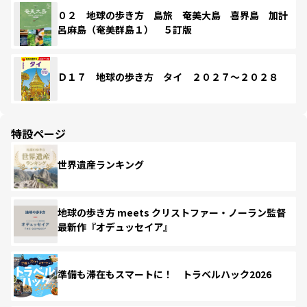
０２ 地球の歩き方 島旅 奄美大島 喜界島 加計
呂麻島（奄美群島１） ５訂版
Ｄ１７ 地球の歩き方 タイ ２０２７～２０２８
特設ページ
世界遺産ランキング
地球の歩き方 meets クリストファー・ノーラン監督
最新作『オデュッセイア』
準備も滞在もスマートに！ トラベルハック2026