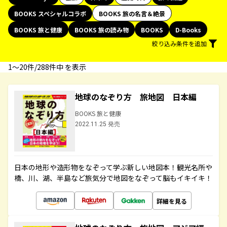
BOOKS スペシャルコラボ
BOOKS 旅の名言＆絶景
BOOKS 旅と健康
BOOKS 旅の読み物
BOOKS
D-Books
絞り込み条件を追加
1〜20件/288件中 を表示
地球のなぞり方 旅地図 日本編
BOOKS 旅と健康
2022.11.25 発売
日本の地形や造形物をなぞって学ぶ新しい地図本！観光名所や
橋、川、湖、半島など旅気分で地図をなぞって脳もイキイキ！
詳細を見る