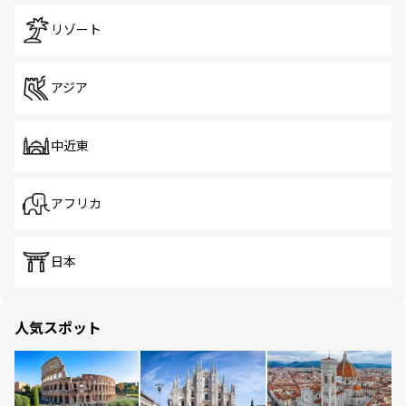
リゾート
アジア
中近東
アフリカ
日本
人気スポット