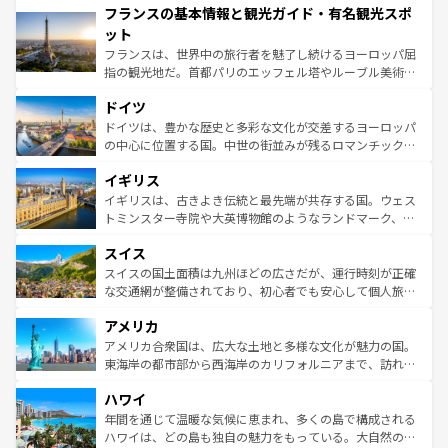
フランスの基本情報と観光ガイド・有名観光スポ
ませてくれるイタリアで、忘れられない旅をしてみよう！
文化が根付くこの国では、情熱的なフラメンコ、熱気あふ
なお、新着のイタリア情報は
コンテンツ一覧
を参照してほ
れる闘牛、そして美味しいタパスが生活の一部となってい
ット
しい。
る。首都マドリードの洗練された雰囲気や、バルセロナの
フランスは、世界中の旅行者を魅了し続けるヨーロッパ屈
アートに溢れた街角から、地方では古代ローマ遺跡や中世
指の観光地だ。首都パリのエッフェル塔やルーブル美術館
の城塞都市、穏やかなビーチリゾートまで多彩な表情を見
といった象徴的なスポットから、田舎町の古風な美しさま
せる。地方によって風土や気候が異なるスペインはその個
ドイツ
で、幅広い魅力が詰まっている。華麗な宮殿、歴史的な大
性で訪れる人を魅了する。 なお、新着のスペイン情報は
コ
聖堂、美しいビーチ、そして豊かな自然が、訪れる者を心
ドイツは、豊かな歴史と多彩な文化が交差するヨーロッパ
ンテンツ一覧
を参照してほしい。
から魅了する。また、フランスは美食の国としても知ら
の中心に位置する国。中世の街並みが残るロマンチック街
れ、フランス料理はユネスコ無形文化遺産にも登録されて
道から、未来を先取りするようなモダンな都市まで多様な
イギリス
いる。シャンパンの発祥地であるランス、プロヴァンスの
顔を持つこの国は、どこを歩いても飽きることがない。ベ
香り高いラベンダー畑など、多彩な楽しみ方が可能だ。さ
ルリンの文化的活気、バイエルン州のアルプスの絶景、そ
イギリスは、古きよき伝統と最先端が共存する国。ウェス
らに、パリ以外の地域にも魅力が溢れており、どの街角に
してライン川沿いのワイン畑といった風景は必見。ビール
トミンスター寺院や大英博物館のようなランドマーク、歴
も豊かな歴史と文化が息づいている。パリ以外の個性あふ
とソーセージを味わいながら地元の人と過ごす楽しい時間
史ある大学都市、美しい丘陵地帯や牧歌的な風景など、エ
れる地方に足を運ぶとそれぞれで全く異なる文化を体験で
スイス
は、お酒好きな人にはぜひ体験してほしい。 なお、新着の
リアごとに異なる魅力がある。また、優雅なアフタヌーン
きるだろう。 なお、新着のフランス情報は
コンテンツ一覧
ドイツ情報は
コンテンツ一覧
を参照してほしい。
ティー、ビール好きにはたまらない英国パブ、サッカー観
スイスの国土面積は九州ほどの広さだが、運行時刻が正確
を参照してほしい。
戦など、本場だからこそできる体験も豊富。イギリスを旅
な交通網が整備されており、初心者でも安心して個人旅行
して楽しみつくそう。 なお、新着のイギリス情報は
コンテ
を楽しめる。日本同様に時刻表どおりの旅が可能だ。中世
アメリカ
ンツ一覧
を参照してほしい。
の建物がそのまま残る町や、スイスならではのユニークな
博物館もあり、アルプス観光だけでなく町歩きも満喫する
アメリカ合衆国は、広大な土地と多様な文化が魅力の国。
ことができる。国民の所得が高いため物価も高いが、旅行
東海岸の都市部から西海岸のカリフォルニアまで、訪れる
者向けの交通パス提供のサービスもあり、うまく活用すれ
場所ごとに異なる風景と体験が待っている。ニューヨーク
ハワイ
ば市内交通費無料で観光を楽しむこともできる。 なお、新
のような巨大都市は、観光、ショッピング、エンターテイ
着のスイス情報は
コンテンツ一覧
を参照してほしい。
ンメントが詰まった刺激的なスポットだ。一方、アメリカ
年間を通じて温暖な気候に恵まれ、多くの島で構成される
西部には大自然が広がり、グランドキャニオンやイエロー
ハワイは、どの島も独自の魅力をもっている。大自然の神