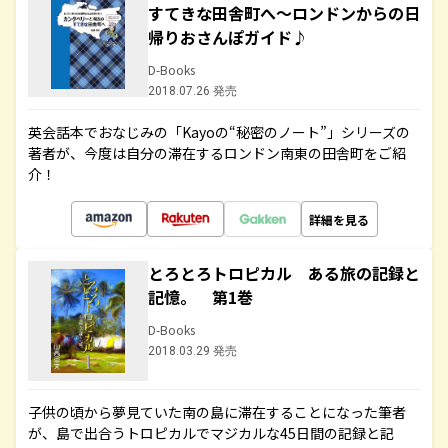
すてきな田舎町へ～ロンドンからの日
帰りおさんぽガイド♪
D-Books
2018.07.26 発売
英会話本でおなじみの「Kayoの“秘密のノート”」シリーズの
著者が、今度は自分の滞在するロンドン南東の田舎町をご紹
介！
詳細を見る
とろとろトロピカル ある旅の記録と
記憶。 第1巻
D-Books
2018.03.29 発売
子供の頃から夢見ていた南の島に滞在することになった筆者
が、島で出合うトロピカルでマジカルな45日間の記録と記