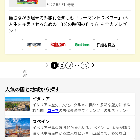
2022.07.21 発売
働きながら週末海外旅行を楽しむ「リーマントラベラー」が、
人生を充実させるための“自分の時間の作り方”を全力プレゼ
ン！
詳細を見る
…
1
2
3
15
AD
AD
人気の国と地域から探す
イタリア
イタリアは歴史、文化、グルメ、自然と多彩な魅力にあふ
れた国。
ローマ
の古代遺跡やフィレンツェのルネッサンス
美術、ヴェネツィアの運河など、歴史あるスポットはもち
スペイン
ろん、トスカーナの美しい田園風景やアマルフィ海岸の絶
景など、自然景観も見逃せない。観光の合間には、本場の
イベリア半島のほぼ80％を占めるスペインは、太陽が降り
ピザやパスタなど、絶品のイタリア料理を堪能することも
注ぐ地中海沿岸から雄大なピレネー山脈まで、多彩な自然
できる。朝目覚めてから夜眠るまで、すべての瞬間を楽し
と文化が詰まったヨーロッパ屈指の旅行先だ。多様な地域