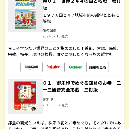
Ｗ０１ 世界２４４の国と地域 改訂
版
１９７ヵ国と４７地域を旅の雑学とともに
解説
旅の図鑑
2024.07.18 発売
今こそ学びたい世界のことを集めました！首都、言語、民族、
宗教、特長、現地の挨拶、誰かに話したくなる旅の雑学も。
詳細を見る
０１ 御朱印でめぐる鎌倉のお寺 三
十三観音完全掲載 三訂版
御朱印
2019.08.07 発売
鎌倉の観光といえば、季節の花とお寺めぐり。それだけではあ
りません。お寺には御朱印があり、これに触れればお寺の全て