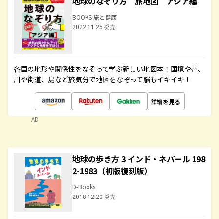
地球のなぞり方 旅地図 アジア編
BOOKS 旅と健康
2022.11.25 発売
各国の地形や関係性をなぞって学ぶ新しい地図本！国境や州、
川や街道、島など旅気分で地図をなぞって脳もイキイキ！
詳細を見る
AD
地球の歩き方 3 インド・ネパール 198
2-1983（初版復刻版）
D-Books
2018.12.20 発売