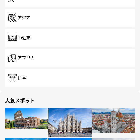
アジア
中近東
アフリカ
日本
人気スポット