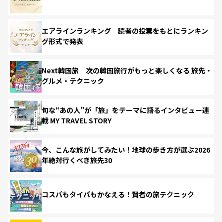
エアラインランキング 読者の投票をもとにランキン
グ形式で発表
Next韓国旅 次の韓国旅行がもっと楽しくなる 旅先・
グルメ・テクニック
旬な“あの人”が「旅」をテーマに語るインタビュー連
載 MY TRAVEL STORY
今、こんな旅がしてみたい！地球の歩き方が選ぶ2026
年絶対行くべき旅先30
コスパもタイパもかなえる！賢者の旅テクニック