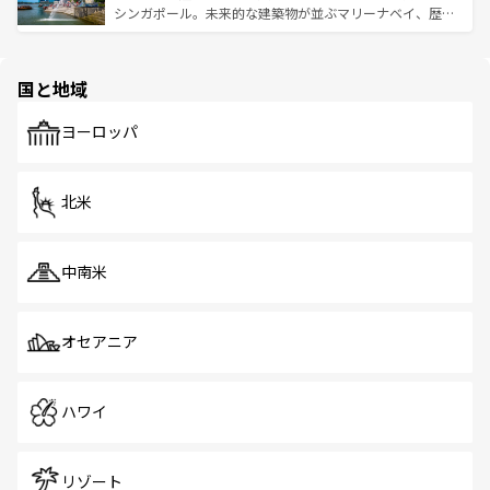
た文化、そして多様な観光資源が、訪れる旅人を魅了し続
うな絶景から文化的な体験まで、香港を存分に楽しみ尽く
シンガポール。未来的な建築物が並ぶマリーナベイ、歴史
ける。 なお、新着のタイ情報は
コンテンツ一覧
を参照して
そう。 なお、新着の香港情報は
コンテンツ一覧
を参照して
と伝統を感じられるエスニックタウン、多数の緑豊かな公
ほしい。
ほしい。
園や自然保護区など、自然が調和した近代的な景観と文化
の多様性あふれるカラフルな町は、どこを歩いても新しい
国と地域
発見がある。さらに、治安のよさや充実した公共交通機関
も、旅行者にとっては魅力的なポイント。グルメも豊富
で、ホーカーズは地元の風情を楽しめる外せないスポット
ヨーロッパ
だ。訪れる人を飽きさせないシンガポールで、多様な魅力
を体感しよう。 なお、新着のシンガポール情報は
コンテン
ツ一覧
を参照してほしい。
北米
中南米
オセアニア
ハワイ
リゾート