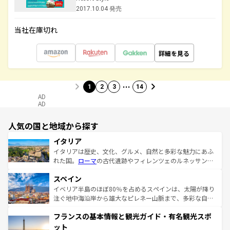
2017.10.04 発売
当社在庫切れ
詳細を見る
…
1
2
3
14
AD
AD
人気の国と地域から探す
イタリア
イタリアは歴史、文化、グルメ、自然と多彩な魅力にあふ
れた国。
ローマ
の古代遺跡やフィレンツェのルネッサンス
美術、ヴェネツィアの運河など、歴史あるスポットはもち
スペイン
ろん、トスカーナの美しい田園風景やアマルフィ海岸の絶
景など、自然景観も見逃せない。観光の合間には、本場の
イベリア半島のほぼ80％を占めるスペインは、太陽が降り
ピザやパスタなど、絶品のイタリア料理を堪能することも
注ぐ地中海沿岸から雄大なピレネー山脈まで、多彩な自然
できる。朝目覚めてから夜眠るまで、すべての瞬間を楽し
と文化が詰まったヨーロッパ屈指の旅行先だ。多様な地域
フランスの基本情報と観光ガイド・有名観光スポ
ませてくれるイタリアで、忘れられない旅をしてみよう！
文化が根付くこの国では、情熱的なフラメンコ、熱気あふ
なお、新着のイタリア情報は
コンテンツ一覧
を参照してほ
れる闘牛、そして美味しいタパスが生活の一部となってい
ット