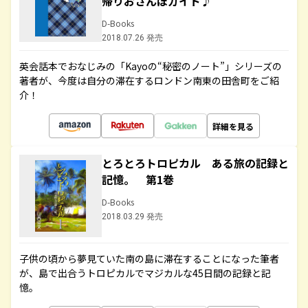
帰りおさんぽガイド♪
D-Books
2018.07.26 発売
英会話本でおなじみの「Kayoの“秘密のノート”」シリーズの
著者が、今度は自分の滞在するロンドン南東の田舎町をご紹
介！
詳細を見る
とろとろトロピカル ある旅の記録と
記憶。 第1巻
D-Books
2018.03.29 発売
子供の頃から夢見ていた南の島に滞在することになった筆者
が、島で出合うトロピカルでマジカルな45日間の記録と記
憶。