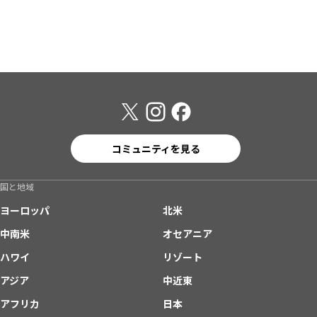
コミュニティを見る
国と地域
ヨーロッパ
北米
中南米
オセアニア
ハワイ
リゾート
アジア
中近東
アフリカ
日本