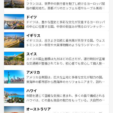
しい。
る。首都マドリードの洗練された雰囲気や、バルセロナの
フランスは、世界中の旅行者を魅了し続けるヨーロッパ屈
アートに溢れた街角から、地方では古代ローマ遺跡や中世
指の観光地だ。首都パリのエッフェル塔やルーブル美術館
の城塞都市、穏やかなビーチリゾートまで多彩な表情を見
といった象徴的なスポットから、田舎町の古風な美しさま
せる。地方によって風土や気候が異なるスペインはその個
ドイツ
で、幅広い魅力が詰まっている。華麗な宮殿、歴史的な大
性で訪れる人を魅了する。 なお、新着のスペイン情報は
コ
聖堂、美しいビーチ、そして豊かな自然が、訪れる者を心
ドイツは、豊かな歴史と多彩な文化が交差するヨーロッパ
ンテンツ一覧
を参照してほしい。
から魅了する。また、フランスは美食の国としても知ら
の中心に位置する国。中世の街並みが残るロマンチック街
れ、フランス料理はユネスコ無形文化遺産にも登録されて
道から、未来を先取りするようなモダンな都市まで多様な
イギリス
いる。シャンパンの発祥地であるランス、プロヴァンスの
顔を持つこの国は、どこを歩いても飽きることがない。ベ
香り高いラベンダー畑など、多彩な楽しみ方が可能だ。さ
ルリンの文化的活気、バイエルン州のアルプスの絶景、そ
イギリスは、古きよき伝統と最先端が共存する国。ウェス
らに、パリ以外の地域にも魅力が溢れており、どの街角に
してライン川沿いのワイン畑といった風景は必見。ビール
トミンスター寺院や大英博物館のようなランドマーク、歴
も豊かな歴史と文化が息づいている。パリ以外の個性あふ
とソーセージを味わいながら地元の人と過ごす楽しい時間
史ある大学都市、美しい丘陵地帯や牧歌的な風景など、エ
れる地方に足を運ぶとそれぞれで全く異なる文化を体験で
スイス
は、お酒好きな人にはぜひ体験してほしい。 なお、新着の
リアごとに異なる魅力がある。また、優雅なアフタヌーン
きるだろう。 なお、新着のフランス情報は
コンテンツ一覧
ドイツ情報は
コンテンツ一覧
を参照してほしい。
ティー、ビール好きにはたまらない英国パブ、サッカー観
スイスの国土面積は九州ほどの広さだが、運行時刻が正確
を参照してほしい。
戦など、本場だからこそできる体験も豊富。イギリスを旅
な交通網が整備されており、初心者でも安心して個人旅行
して楽しみつくそう。 なお、新着のイギリス情報は
コンテ
を楽しめる。日本同様に時刻表どおりの旅が可能だ。中世
アメリカ
ンツ一覧
を参照してほしい。
の建物がそのまま残る町や、スイスならではのユニークな
博物館もあり、アルプス観光だけでなく町歩きも満喫する
アメリカ合衆国は、広大な土地と多様な文化が魅力の国。
ことができる。国民の所得が高いため物価も高いが、旅行
東海岸の都市部から西海岸のカリフォルニアまで、訪れる
者向けの交通パス提供のサービスもあり、うまく活用すれ
場所ごとに異なる風景と体験が待っている。ニューヨーク
ハワイ
ば市内交通費無料で観光を楽しむこともできる。 なお、新
のような巨大都市は、観光、ショッピング、エンターテイ
着のスイス情報は
コンテンツ一覧
を参照してほしい。
ンメントが詰まった刺激的なスポットだ。一方、アメリカ
年間を通じて温暖な気候に恵まれ、多くの島で構成される
西部には大自然が広がり、グランドキャニオンやイエロー
ハワイは、どの島も独自の魅力をもっている。大自然の神
ストーン国立公園といった絶景が堪能できる。さらに、南
秘を感じたいなら、火山が生み出した壮大な景観を誇るハ
オーストラリア
部のニューオーリンズでは、音楽と美食が融合した独特の
ワイ島は見逃せない。また、定番の観光地といえばオアフ