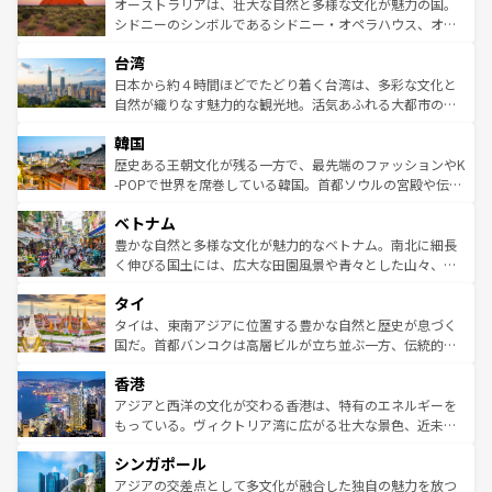
文化が魅力。旅行者はアメリカの各地域で異なる魅力を楽
島だが、静かな自然を求めるならマウイ島やカウアイ島が
オーストラリアは、壮大な自然と多様な文化が魅力の国。
しみながら、その多様性と豊かな歴史を感じることができ
おすすめ。エメラルドグリーンに輝く海をはじめ、豊かな
シドニーのシンボルであるシドニー・オペラハウス、オー
るだろう。車でのロードトリップや列車の旅も、アメリカ
文化や歴史が息づいている。「アロハスピリット」と呼ば
ストラリア東海岸北部に広がる大サンゴ礁地帯グレートバ
ならではの贅沢な旅のスタイルだ。 なお、新着のアメリカ
台湾
れるおもてなしの心で訪れる人々を迎えてくれるハワイの
リアリーフや大陸中央部にそびえるウルル（エアーズロッ
情報は
コンテンツ一覧
を参照してほしい。
人々、おいしいローカルフードやハワイアンミュージッ
ク）、タスマニアの美しい原生林やケアンズの熱帯雨林な
日本から約４時間ほどでたどり着く台湾は、多彩な文化と
ク、伝統的なフラダンスなど、すべてがハワイの魅力を彩
ど、見どころがたくさん。また、カフェやワイン、オージ
自然が織りなす魅力的な観光地。活気あふれる大都市の台
っている。訪れるたびに新しい発見と感動が待っているハ
ービーフなどの食文化も豊かで、美味しいものであふれて
北やノスタルジックな町並みが人気な九份（ジォウフェ
ワイを、存分に味わってほしい。 なお、新着のハワイ情報
韓国
いる。アクティビティも充実しており、サーフィンやダイ
ン）、静ひつな山岳地帯である台湾東部など、都市の喧騒
は
コンテンツ一覧
を参照してほしい。
ビング、ハイキングなど、アウトドア好きにはたまらな
と山間の静けさが共存しており、訪れる人に新しい発見と
歴史ある王朝文化が残る一方で、最先端のファッションやK
い。オーストラリアの多彩な魅力を存分に味わいつくそ
驚きをもたらしてくれる。また、奥深い台湾の食文化も魅
-POPで世界を席巻している韓国。首都ソウルの宮殿や伝統
う。 なお、新着のオーストラリア情報は
コンテンツ一覧
を
力で、夜市などの屋台グルメから高級料理、ヘルシーで美
家屋が並ぶエリアでは韓国の歴史と文化に浸ることがで
参照してほしい。
ベトナム
容にもいいと評判のスイーツなど、バラエティ豊かな料理
き、地方に足を延ばせば四季折々の自然美を楽しむことが
が味わえる。 なお、新着の台湾情報は
コンテンツ一覧
を参
できる。そして、キムチや焼肉、絶品のストリートフード
豊かな自然と多様な文化が魅力的なベトナム。南北に細長
照してほしい。
まで、さまざまな韓国料理が待っている。夜には、韓国な
く伸びる国土には、広大な田園風景や青々とした山々、世
らではのナイトライフも堪能できる。あたたかいホスピタ
界遺産に登録された壮大な自然景観が点在し、都市部では
タイ
リティに包まれながら、韓国の多彩な魅力を心ゆくまで味
急速な発展と共に伝統が息づく。ハノイの古い町並みやホ
わってみてほしい。 なお、新着の韓国情報は
コンテンツ一
ーチミン市のフランス統治時代の建物も、独特の雰囲気を
タイは、東南アジアに位置する豊かな自然と歴史が息づく
覧
を参照してほしい。
醸し出している。また、バラエティの豊かさとおいしさで
国だ。首都バンコクは高層ビルが立ち並ぶ一方、伝統的な
世界中の食通を魅了してやまないベトナム料理も魅力のひ
寺院や市場がいたるところに点在し、古きよき文化と現代
香港
とつ。フォーやバインミー、ベトナムコーヒーなどは、ぜ
の活気が交差している。北部ではチェンマイなどの山岳地
ひ現地で味わいたい。どの地域を訪れてもあたたかい人々
帯で自然と触れ合い、南部ではプーケットやクラビの美し
アジアと西洋の文化が交わる香港は、特有のエネルギーを
が旅行者を迎えてくれるので、きっと忘れられない旅にな
いビーチでリゾート気分を楽しむことができる。タイ料理
もっている。ヴィクトリア湾に広がる壮大な景色、近未来
るはずだ。 なお、新着のベトナム情報は
コンテンツ一覧
を
は世界的に有名で、屋台から高級レストランまで味覚を刺
的なアートスポット、そして歴史と現代が融合した町並
参照してほしい。
シンガポール
激する。気候は一年中温暖で、どの季節にも異なる楽しみ
み、どこを訪れても感動するはず。観光スポットが密集し
が待っている。親しみやすいタイの人々、仏教を中心とし
ており、効率よく見どころを回れるのも魅力。息をのむよ
アジアの交差点として多文化が融合した独自の魅力を放つ