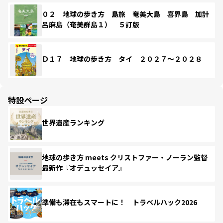
０２ 地球の歩き方 島旅 奄美大島 喜界島 加計
呂麻島（奄美群島１） ５訂版
Ｄ１７ 地球の歩き方 タイ ２０２７～２０２８
特設ページ
世界遺産ランキング
地球の歩き方 meets クリストファー・ノーラン監督
最新作『オデュッセイア』
準備も滞在もスマートに！ トラベルハック2026