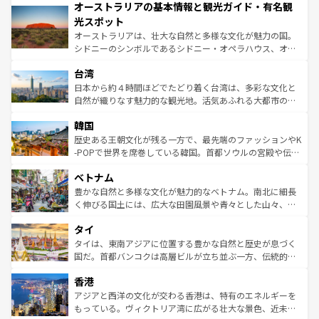
オーストラリアの基本情報と観光ガイド・有名観
部のニューオーリンズでは、音楽と美食が融合した独特の
ワイ島は見逃せない。また、定番の観光地といえばオアフ
文化が魅力。旅行者はアメリカの各地域で異なる魅力を楽
島だが、静かな自然を求めるならマウイ島やカウアイ島が
光スポット
しみながら、その多様性と豊かな歴史を感じることができ
おすすめ。エメラルドグリーンに輝く海をはじめ、豊かな
オーストラリアは、壮大な自然と多様な文化が魅力の国。
るだろう。車でのロードトリップや列車の旅も、アメリカ
文化や歴史が息づいている。「アロハスピリット」と呼ば
シドニーのシンボルであるシドニー・オペラハウス、オー
ならではの贅沢な旅のスタイルだ。 なお、新着のアメリカ
れるおもてなしの心で訪れる人々を迎えてくれるハワイの
ストラリア東海岸北部に広がる大サンゴ礁地帯グレートバ
情報は
コンテンツ一覧
を参照してほしい。
人々、おいしいローカルフードやハワイアンミュージッ
台湾
リアリーフや大陸中央部にそびえるウルル（エアーズロッ
ク、伝統的なフラダンスなど、すべてがハワイの魅力を彩
ク）、タスマニアの美しい原生林やケアンズの熱帯雨林な
日本から約４時間ほどでたどり着く台湾は、多彩な文化と
っている。訪れるたびに新しい発見と感動が待っているハ
ど、見どころがたくさん。また、カフェやワイン、オージ
自然が織りなす魅力的な観光地。活気あふれる大都市の台
ワイを、存分に味わってほしい。 なお、新着のハワイ情報
ービーフなどの食文化も豊かで、美味しいものであふれて
北やノスタルジックな町並みが人気な九份（ジォウフェ
は
コンテンツ一覧
を参照してほしい。
韓国
いる。アクティビティも充実しており、サーフィンやダイ
ン）、静ひつな山岳地帯である台湾東部など、都市の喧騒
ビング、ハイキングなど、アウトドア好きにはたまらな
と山間の静けさが共存しており、訪れる人に新しい発見と
歴史ある王朝文化が残る一方で、最先端のファッションやK
い。オーストラリアの多彩な魅力を存分に味わいつくそ
驚きをもたらしてくれる。また、奥深い台湾の食文化も魅
-POPで世界を席巻している韓国。首都ソウルの宮殿や伝統
う。 なお、新着のオーストラリア情報は
コンテンツ一覧
を
力で、夜市などの屋台グルメから高級料理、ヘルシーで美
家屋が並ぶエリアでは韓国の歴史と文化に浸ることがで
参照してほしい。
ベトナム
容にもいいと評判のスイーツなど、バラエティ豊かな料理
き、地方に足を延ばせば四季折々の自然美を楽しむことが
が味わえる。 なお、新着の台湾情報は
コンテンツ一覧
を参
できる。そして、キムチや焼肉、絶品のストリートフード
豊かな自然と多様な文化が魅力的なベトナム。南北に細長
照してほしい。
まで、さまざまな韓国料理が待っている。夜には、韓国な
く伸びる国土には、広大な田園風景や青々とした山々、世
らではのナイトライフも堪能できる。あたたかいホスピタ
界遺産に登録された壮大な自然景観が点在し、都市部では
タイ
リティに包まれながら、韓国の多彩な魅力を心ゆくまで味
急速な発展と共に伝統が息づく。ハノイの古い町並みやホ
わってみてほしい。 なお、新着の韓国情報は
コンテンツ一
ーチミン市のフランス統治時代の建物も、独特の雰囲気を
タイは、東南アジアに位置する豊かな自然と歴史が息づく
覧
を参照してほしい。
醸し出している。また、バラエティの豊かさとおいしさで
国だ。首都バンコクは高層ビルが立ち並ぶ一方、伝統的な
世界中の食通を魅了してやまないベトナム料理も魅力のひ
寺院や市場がいたるところに点在し、古きよき文化と現代
香港
とつ。フォーやバインミー、ベトナムコーヒーなどは、ぜ
の活気が交差している。北部ではチェンマイなどの山岳地
ひ現地で味わいたい。どの地域を訪れてもあたたかい人々
帯で自然と触れ合い、南部ではプーケットやクラビの美し
アジアと西洋の文化が交わる香港は、特有のエネルギーを
が旅行者を迎えてくれるので、きっと忘れられない旅にな
いビーチでリゾート気分を楽しむことができる。タイ料理
もっている。ヴィクトリア湾に広がる壮大な景色、近未来