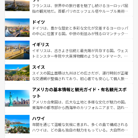
しい。
る。首都マドリードの洗練された雰囲気や、バルセロナの
フランスは、世界中の旅行者を魅了し続けるヨーロッパ屈
アートに溢れた街角から、地方では古代ローマ遺跡や中世
指の観光地だ。首都パリのエッフェル塔やルーブル美術館
の城塞都市、穏やかなビーチリゾートまで多彩な表情を見
といった象徴的なスポットから、田舎町の古風な美しさま
せる。地方によって風土や気候が異なるスペインはその個
ドイツ
で、幅広い魅力が詰まっている。華麗な宮殿、歴史的な大
性で訪れる人を魅了する。 なお、新着のスペイン情報は
コ
聖堂、美しいビーチ、そして豊かな自然が、訪れる者を心
ドイツは、豊かな歴史と多彩な文化が交差するヨーロッパ
ンテンツ一覧
を参照してほしい。
から魅了する。また、フランスは美食の国としても知ら
の中心に位置する国。中世の街並みが残るロマンチック街
れ、フランス料理はユネスコ無形文化遺産にも登録されて
道から、未来を先取りするようなモダンな都市まで多様な
イギリス
いる。シャンパンの発祥地であるランス、プロヴァンスの
顔を持つこの国は、どこを歩いても飽きることがない。ベ
香り高いラベンダー畑など、多彩な楽しみ方が可能だ。さ
ルリンの文化的活気、バイエルン州のアルプスの絶景、そ
イギリスは、古きよき伝統と最先端が共存する国。ウェス
らに、パリ以外の地域にも魅力が溢れており、どの街角に
してライン川沿いのワイン畑といった風景は必見。ビール
トミンスター寺院や大英博物館のようなランドマーク、歴
も豊かな歴史と文化が息づいている。パリ以外の個性あふ
とソーセージを味わいながら地元の人と過ごす楽しい時間
史ある大学都市、美しい丘陵地帯や牧歌的な風景など、エ
れる地方に足を運ぶとそれぞれで全く異なる文化を体験で
スイス
は、お酒好きな人にはぜひ体験してほしい。 なお、新着の
リアごとに異なる魅力がある。また、優雅なアフタヌーン
きるだろう。 なお、新着のフランス情報は
コンテンツ一覧
ドイツ情報は
コンテンツ一覧
を参照してほしい。
ティー、ビール好きにはたまらない英国パブ、サッカー観
スイスの国土面積は九州ほどの広さだが、運行時刻が正確
を参照してほしい。
戦など、本場だからこそできる体験も豊富。イギリスを旅
な交通網が整備されており、初心者でも安心して個人旅行
して楽しみつくそう。 なお、新着のイギリス情報は
コンテ
を楽しめる。日本同様に時刻表どおりの旅が可能だ。中世
アメリカの基本情報と観光ガイド・有名観光スポ
ンツ一覧
を参照してほしい。
の建物がそのまま残る町や、スイスならではのユニークな
博物館もあり、アルプス観光だけでなく町歩きも満喫する
ット
ことができる。国民の所得が高いため物価も高いが、旅行
アメリカ合衆国は、広大な土地と多様な文化が魅力の国。
者向けの交通パス提供のサービスもあり、うまく活用すれ
東海岸の都市部から西海岸のカリフォルニアまで、訪れる
ば市内交通費無料で観光を楽しむこともできる。 なお、新
場所ごとに異なる風景と体験が待っている。ニューヨーク
着のスイス情報は
コンテンツ一覧
を参照してほしい。
ハワイ
のような巨大都市は、観光、ショッピング、エンターテイ
ンメントが詰まった刺激的なスポットだ。一方、アメリカ
年間を通じて温暖な気候に恵まれ、多くの島で構成される
西部には大自然が広がり、グランドキャニオンやイエロー
ハワイは、どの島も独自の魅力をもっている。大自然の神
ストーン国立公園といった絶景が堪能できる。さらに、南
秘を感じたいなら、火山が生み出した壮大な景観を誇るハ