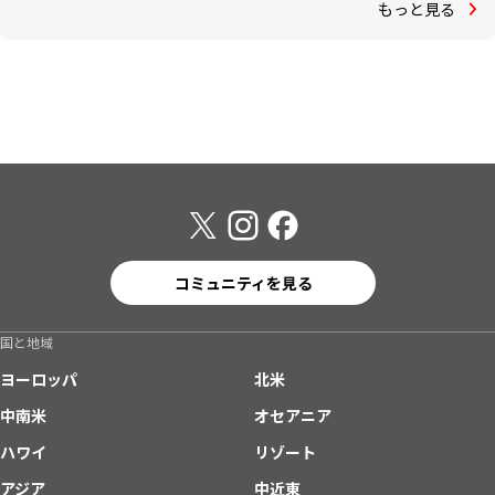
もっと見る
コミュニティを見る
国と地域
ヨーロッパ
北米
中南米
オセアニア
ハワイ
リゾート
アジア
中近東