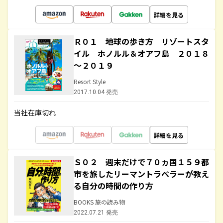
詳細を見る
Ｒ０１ 地球の歩き方 リゾートスタ
イル ホノルル＆オアフ島 ２０１８
～２０１９
Resort Style
2017.10.04 発売
当社在庫切れ
詳細を見る
Ｓ０２ 週末だけで７０ヵ国１５９都
市を旅したリーマントラベラーが教え
る自分の時間の作り方
BOOKS 旅の読み物
2022.07.21 発売