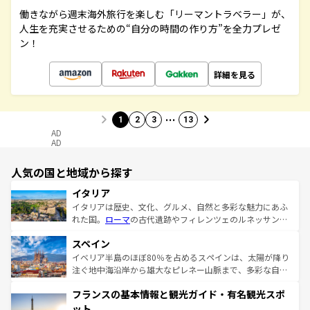
働きながら週末海外旅行を楽しむ「リーマントラベラー」が、
人生を充実させるための“自分の時間の作り方”を全力プレゼ
ン！
詳細を見る
…
1
2
3
13
AD
AD
人気の国と地域から探す
イタリア
イタリアは歴史、文化、グルメ、自然と多彩な魅力にあふ
れた国。
ローマ
の古代遺跡やフィレンツェのルネッサンス
美術、ヴェネツィアの運河など、歴史あるスポットはもち
スペイン
ろん、トスカーナの美しい田園風景やアマルフィ海岸の絶
景など、自然景観も見逃せない。観光の合間には、本場の
イベリア半島のほぼ80％を占めるスペインは、太陽が降り
ピザやパスタなど、絶品のイタリア料理を堪能することも
注ぐ地中海沿岸から雄大なピレネー山脈まで、多彩な自然
できる。朝目覚めてから夜眠るまで、すべての瞬間を楽し
と文化が詰まったヨーロッパ屈指の旅行先だ。多様な地域
フランスの基本情報と観光ガイド・有名観光スポ
ませてくれるイタリアで、忘れられない旅をしてみよう！
文化が根付くこの国では、情熱的なフラメンコ、熱気あふ
なお、新着のイタリア情報は
コンテンツ一覧
を参照してほ
れる闘牛、そして美味しいタパスが生活の一部となってい
ット