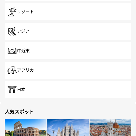
リゾート
アジア
中近東
アフリカ
日本
人気スポット