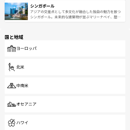
るはずだ。 なお、新着のベトナム情報は
コンテンツ一覧
を
は世界的に有名で、屋台から高級レストランまで味覚を刺
的なアートスポット、そして歴史と現代が融合した町並
参照してほしい。
シンガポール
激する。気候は一年中温暖で、どの季節にも異なる楽しみ
み、どこを訪れても感動するはず。観光スポットが密集し
が待っている。親しみやすいタイの人々、仏教を中心とし
ており、効率よく見どころを回れるのも魅力。息をのむよ
アジアの交差点として多文化が融合した独自の魅力を放つ
た文化、そして多様な観光資源が、訪れる旅人を魅了し続
うな絶景から文化的な体験まで、香港を存分に楽しみ尽く
シンガポール。未来的な建築物が並ぶマリーナベイ、歴史
ける。 なお、新着のタイ情報は
コンテンツ一覧
を参照して
そう。 なお、新着の香港情報は
コンテンツ一覧
を参照して
と伝統を感じられるエスニックタウン、多数の緑豊かな公
ほしい。
ほしい。
園や自然保護区など、自然が調和した近代的な景観と文化
の多様性あふれるカラフルな町は、どこを歩いても新しい
国と地域
発見がある。さらに、治安のよさや充実した公共交通機関
も、旅行者にとっては魅力的なポイント。グルメも豊富
で、ホーカーズは地元の風情を楽しめる外せないスポット
ヨーロッパ
だ。訪れる人を飽きさせないシンガポールで、多様な魅力
を体感しよう。 なお、新着のシンガポール情報は
コンテン
ツ一覧
を参照してほしい。
北米
中南米
オセアニア
ハワイ