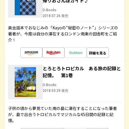
帰りおさんぽガイド♪
D-Books
2018.07.26 発売
英会話本でおなじみの「Kayoの“秘密のノート”」シリーズの
著者が、今度は自分の滞在するロンドン南東の田舎町をご紹
介！
詳細を見る
とろとろトロピカル ある旅の記録と
記憶。 第1巻
D-Books
2018.03.29 発売
子供の頃から夢見ていた南の島に滞在することになった筆者
が、島で出合うトロピカルでマジカルな45日間の記録と記
憶。