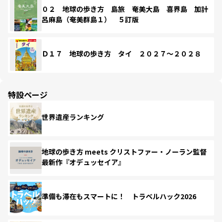
０２ 地球の歩き方 島旅 奄美大島 喜界島 加計
呂麻島（奄美群島１） ５訂版
Ｄ１７ 地球の歩き方 タイ ２０２７～２０２８
特設ページ
世界遺産ランキング
地球の歩き方 meets クリストファー・ノーラン監督
最新作『オデュッセイア』
準備も滞在もスマートに！ トラベルハック2026