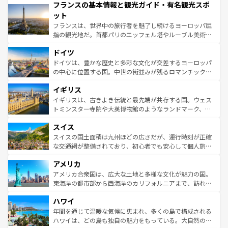
フランスの基本情報と観光ガイド・有名観光スポ
ませてくれるイタリアで、忘れられない旅をしてみよう！
文化が根付くこの国では、情熱的なフラメンコ、熱気あふ
なお、新着のイタリア情報は
コンテンツ一覧
を参照してほ
れる闘牛、そして美味しいタパスが生活の一部となってい
ット
しい。
る。首都マドリードの洗練された雰囲気や、バルセロナの
フランスは、世界中の旅行者を魅了し続けるヨーロッパ屈
アートに溢れた街角から、地方では古代ローマ遺跡や中世
指の観光地だ。首都パリのエッフェル塔やルーブル美術館
の城塞都市、穏やかなビーチリゾートまで多彩な表情を見
といった象徴的なスポットから、田舎町の古風な美しさま
せる。地方によって風土や気候が異なるスペインはその個
ドイツ
で、幅広い魅力が詰まっている。華麗な宮殿、歴史的な大
性で訪れる人を魅了する。 なお、新着のスペイン情報は
コ
聖堂、美しいビーチ、そして豊かな自然が、訪れる者を心
ドイツは、豊かな歴史と多彩な文化が交差するヨーロッパ
ンテンツ一覧
を参照してほしい。
から魅了する。また、フランスは美食の国としても知ら
の中心に位置する国。中世の街並みが残るロマンチック街
れ、フランス料理はユネスコ無形文化遺産にも登録されて
道から、未来を先取りするようなモダンな都市まで多様な
イギリス
いる。シャンパンの発祥地であるランス、プロヴァンスの
顔を持つこの国は、どこを歩いても飽きることがない。ベ
香り高いラベンダー畑など、多彩な楽しみ方が可能だ。さ
ルリンの文化的活気、バイエルン州のアルプスの絶景、そ
イギリスは、古きよき伝統と最先端が共存する国。ウェス
らに、パリ以外の地域にも魅力が溢れており、どの街角に
してライン川沿いのワイン畑といった風景は必見。ビール
トミンスター寺院や大英博物館のようなランドマーク、歴
も豊かな歴史と文化が息づいている。パリ以外の個性あふ
とソーセージを味わいながら地元の人と過ごす楽しい時間
史ある大学都市、美しい丘陵地帯や牧歌的な風景など、エ
れる地方に足を運ぶとそれぞれで全く異なる文化を体験で
スイス
は、お酒好きな人にはぜひ体験してほしい。 なお、新着の
リアごとに異なる魅力がある。また、優雅なアフタヌーン
きるだろう。 なお、新着のフランス情報は
コンテンツ一覧
ドイツ情報は
コンテンツ一覧
を参照してほしい。
ティー、ビール好きにはたまらない英国パブ、サッカー観
スイスの国土面積は九州ほどの広さだが、運行時刻が正確
を参照してほしい。
戦など、本場だからこそできる体験も豊富。イギリスを旅
な交通網が整備されており、初心者でも安心して個人旅行
して楽しみつくそう。 なお、新着のイギリス情報は
コンテ
を楽しめる。日本同様に時刻表どおりの旅が可能だ。中世
アメリカ
ンツ一覧
を参照してほしい。
の建物がそのまま残る町や、スイスならではのユニークな
博物館もあり、アルプス観光だけでなく町歩きも満喫する
アメリカ合衆国は、広大な土地と多様な文化が魅力の国。
ことができる。国民の所得が高いため物価も高いが、旅行
東海岸の都市部から西海岸のカリフォルニアまで、訪れる
者向けの交通パス提供のサービスもあり、うまく活用すれ
場所ごとに異なる風景と体験が待っている。ニューヨーク
ハワイ
ば市内交通費無料で観光を楽しむこともできる。 なお、新
のような巨大都市は、観光、ショッピング、エンターテイ
着のスイス情報は
コンテンツ一覧
を参照してほしい。
ンメントが詰まった刺激的なスポットだ。一方、アメリカ
年間を通じて温暖な気候に恵まれ、多くの島で構成される
西部には大自然が広がり、グランドキャニオンやイエロー
ハワイは、どの島も独自の魅力をもっている。大自然の神