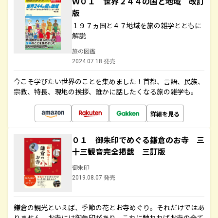
Ｗ０１ 世界２４４の国と地域 改訂
版
１９７ヵ国と４７地域を旅の雑学とともに
解説
旅の図鑑
2024.07.18 発売
今こそ学びたい世界のことを集めました！首都、言語、民族、
宗教、特長、現地の挨拶、誰かに話したくなる旅の雑学も。
詳細を見る
０１ 御朱印でめぐる鎌倉のお寺 三
十三観音完全掲載 三訂版
御朱印
2019.08.07 発売
鎌倉の観光といえば、季節の花とお寺めぐり。それだけではあ
りません。お寺には御朱印があり、これに触れればお寺の全て