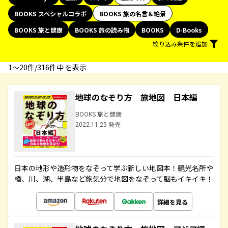
BOOKS スペシャルコラボ
BOOKS 旅の名言＆絶景
BOOKS 旅と健康
BOOKS 旅の読み物
BOOKS
D-Books
絞り込み条件を追加
1〜20件/316件中 を表示
地球のなぞり方 旅地図 日本編
BOOKS 旅と健康
2022.11.25 発売
日本の地形や造形物をなぞって学ぶ新しい地図本！観光名所や
橋、川、湖、半島など旅気分で地図をなぞって脳もイキイキ！
詳細を見る