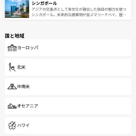
参照してほしい。
シンガポール
激する。気候は一年中温暖で、どの季節にも異なる楽しみ
み、どこを訪れても感動するはず。観光スポットが密集し
が待っている。親しみやすいタイの人々、仏教を中心とし
ており、効率よく見どころを回れるのも魅力。息をのむよ
アジアの交差点として多文化が融合した独自の魅力を放つ
た文化、そして多様な観光資源が、訪れる旅人を魅了し続
うな絶景から文化的な体験まで、香港を存分に楽しみ尽く
シンガポール。未来的な建築物が並ぶマリーナベイ、歴史
ける。 なお、新着のタイ情報は
コンテンツ一覧
を参照して
そう。 なお、新着の香港情報は
コンテンツ一覧
を参照して
と伝統を感じられるエスニックタウン、多数の緑豊かな公
ほしい。
ほしい。
園や自然保護区など、自然が調和した近代的な景観と文化
の多様性あふれるカラフルな町は、どこを歩いても新しい
国と地域
発見がある。さらに、治安のよさや充実した公共交通機関
も、旅行者にとっては魅力的なポイント。グルメも豊富
で、ホーカーズは地元の風情を楽しめる外せないスポット
ヨーロッパ
だ。訪れる人を飽きさせないシンガポールで、多様な魅力
を体感しよう。 なお、新着のシンガポール情報は
コンテン
ツ一覧
を参照してほしい。
北米
中南米
オセアニア
ハワイ