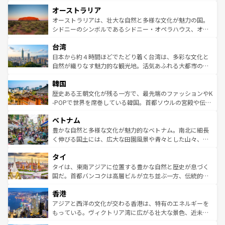
ストーン国立公園といった絶景が堪能できる。さらに、南
秘を感じたいなら、火山が生み出した壮大な景観を誇るハ
オーストラリア
部のニューオーリンズでは、音楽と美食が融合した独特の
ワイ島は見逃せない。また、定番の観光地といえばオアフ
文化が魅力。旅行者はアメリカの各地域で異なる魅力を楽
島だが、静かな自然を求めるならマウイ島やカウアイ島が
オーストラリアは、壮大な自然と多様な文化が魅力の国。
しみながら、その多様性と豊かな歴史を感じることができ
おすすめ。エメラルドグリーンに輝く海をはじめ、豊かな
シドニーのシンボルであるシドニー・オペラハウス、オー
るだろう。車でのロードトリップや列車の旅も、アメリカ
文化や歴史が息づいている。「アロハスピリット」と呼ば
ストラリア東海岸北部に広がる大サンゴ礁地帯グレートバ
ならではの贅沢な旅のスタイルだ。 なお、新着のアメリカ
台湾
れるおもてなしの心で訪れる人々を迎えてくれるハワイの
リアリーフや大陸中央部にそびえるウルル（エアーズロッ
情報は
コンテンツ一覧
を参照してほしい。
人々、おいしいローカルフードやハワイアンミュージッ
ク）、タスマニアの美しい原生林やケアンズの熱帯雨林な
日本から約４時間ほどでたどり着く台湾は、多彩な文化と
ク、伝統的なフラダンスなど、すべてがハワイの魅力を彩
ど、見どころがたくさん。また、カフェやワイン、オージ
自然が織りなす魅力的な観光地。活気あふれる大都市の台
っている。訪れるたびに新しい発見と感動が待っているハ
ービーフなどの食文化も豊かで、美味しいものであふれて
北やノスタルジックな町並みが人気な九份（ジォウフェ
ワイを、存分に味わってほしい。 なお、新着のハワイ情報
韓国
いる。アクティビティも充実しており、サーフィンやダイ
ン）、静ひつな山岳地帯である台湾東部など、都市の喧騒
は
コンテンツ一覧
を参照してほしい。
ビング、ハイキングなど、アウトドア好きにはたまらな
と山間の静けさが共存しており、訪れる人に新しい発見と
歴史ある王朝文化が残る一方で、最先端のファッションやK
い。オーストラリアの多彩な魅力を存分に味わいつくそ
驚きをもたらしてくれる。また、奥深い台湾の食文化も魅
-POPで世界を席巻している韓国。首都ソウルの宮殿や伝統
う。 なお、新着のオーストラリア情報は
コンテンツ一覧
を
力で、夜市などの屋台グルメから高級料理、ヘルシーで美
家屋が並ぶエリアでは韓国の歴史と文化に浸ることがで
参照してほしい。
ベトナム
容にもいいと評判のスイーツなど、バラエティ豊かな料理
き、地方に足を延ばせば四季折々の自然美を楽しむことが
が味わえる。 なお、新着の台湾情報は
コンテンツ一覧
を参
できる。そして、キムチや焼肉、絶品のストリートフード
豊かな自然と多様な文化が魅力的なベトナム。南北に細長
照してほしい。
まで、さまざまな韓国料理が待っている。夜には、韓国な
く伸びる国土には、広大な田園風景や青々とした山々、世
らではのナイトライフも堪能できる。あたたかいホスピタ
界遺産に登録された壮大な自然景観が点在し、都市部では
タイ
リティに包まれながら、韓国の多彩な魅力を心ゆくまで味
急速な発展と共に伝統が息づく。ハノイの古い町並みやホ
わってみてほしい。 なお、新着の韓国情報は
コンテンツ一
ーチミン市のフランス統治時代の建物も、独特の雰囲気を
タイは、東南アジアに位置する豊かな自然と歴史が息づく
覧
を参照してほしい。
醸し出している。また、バラエティの豊かさとおいしさで
国だ。首都バンコクは高層ビルが立ち並ぶ一方、伝統的な
世界中の食通を魅了してやまないベトナム料理も魅力のひ
寺院や市場がいたるところに点在し、古きよき文化と現代
香港
とつ。フォーやバインミー、ベトナムコーヒーなどは、ぜ
の活気が交差している。北部ではチェンマイなどの山岳地
ひ現地で味わいたい。どの地域を訪れてもあたたかい人々
帯で自然と触れ合い、南部ではプーケットやクラビの美し
アジアと西洋の文化が交わる香港は、特有のエネルギーを
が旅行者を迎えてくれるので、きっと忘れられない旅にな
いビーチでリゾート気分を楽しむことができる。タイ料理
もっている。ヴィクトリア湾に広がる壮大な景色、近未来
るはずだ。 なお、新着のベトナム情報は
コンテンツ一覧
を
は世界的に有名で、屋台から高級レストランまで味覚を刺
的なアートスポット、そして歴史と現代が融合した町並