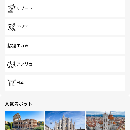
リゾート
アジア
中近東
アフリカ
日本
人気スポット