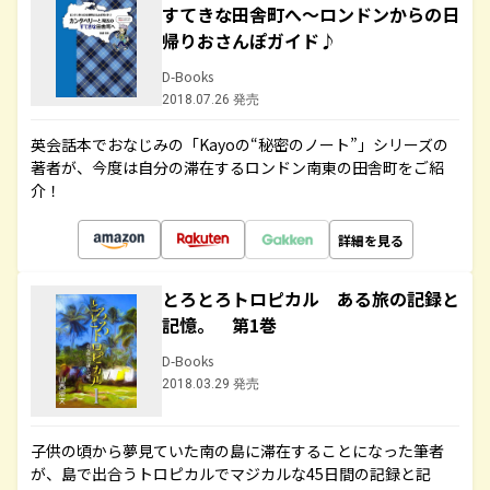
すてきな田舎町へ～ロンドンからの日
帰りおさんぽガイド♪
D-Books
2018.07.26 発売
英会話本でおなじみの「Kayoの“秘密のノート”」シリーズの
著者が、今度は自分の滞在するロンドン南東の田舎町をご紹
介！
詳細を見る
とろとろトロピカル ある旅の記録と
記憶。 第1巻
D-Books
2018.03.29 発売
子供の頃から夢見ていた南の島に滞在することになった筆者
が、島で出合うトロピカルでマジカルな45日間の記録と記