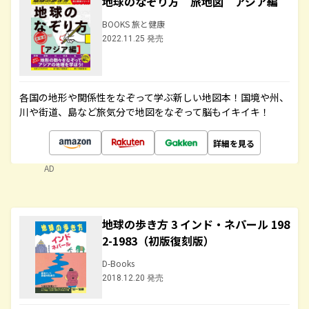
地球のなぞり方 旅地図 アジア編
BOOKS 旅と健康
2022.11.25 発売
各国の地形や関係性をなぞって学ぶ新しい地図本！国境や州、
川や街道、島など旅気分で地図をなぞって脳もイキイキ！
詳細を見る
AD
地球の歩き方 3 インド・ネパール 198
2-1983（初版復刻版）
D-Books
2018.12.20 発売