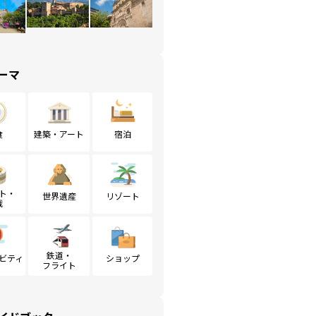
ーマ
食
建築・アート
宿泊
ト・
世界遺産
リゾート
戦
鉄道・
ビティ
ショップ
フライト