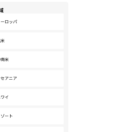
域
ヨーロッパ
北米
中南米
オセアニア
ハワイ
リゾート