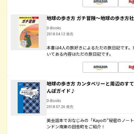
地球の歩き方 ガチ冒険～地球の歩き方
D-Books
2018.04.12 発売
本書は4人の旅好きによるただの旅日記です。
いてある内容はただの旅日記です。
地球の歩き方 カンタベリーと周辺のす
んぽガイド♪
D-Books
2018.07.26 発売
英会話本でおなじみの「Kayoの“秘密のノー
ンドン南東の田舎町をご紹介！