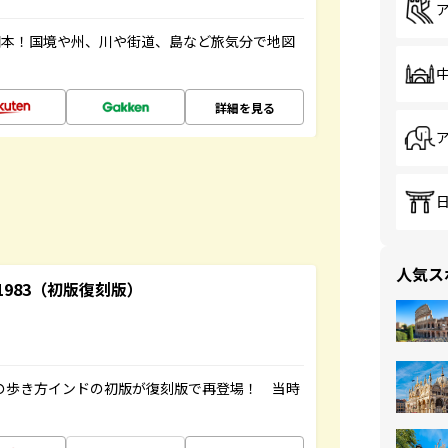
図本！国境や州、川や街道、島など旅気分で地図
詳細を見る
人気ス
-1983（初版復刻版）
球の歩き方インドの初版が復刻版で再登場！ 当時