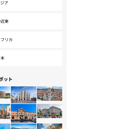
アジア
中近東
アフリカ
日本
ポット