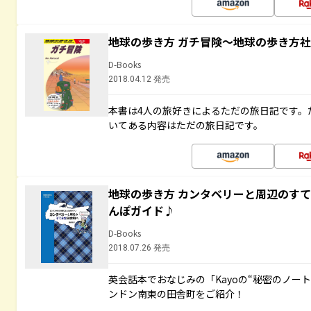
地球の歩き方 ガチ冒険～地球の歩き方
D-Books
2018.04.12 発売
本書は4人の旅好きによるただの旅日記です。
いてある内容はただの旅日記です。
地球の歩き方 カンタベリーと周辺のす
んぽガイド♪
D-Books
2018.07.26 発売
英会話本でおなじみの「Kayoの“秘密のノー
ンドン南東の田舎町をご紹介！