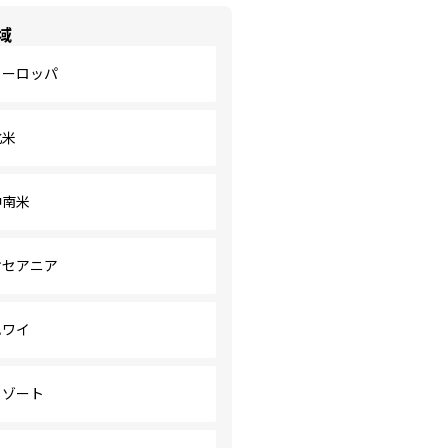
域
ヨーロッパ
北米
中南米
オセアニア
ハワイ
リゾート