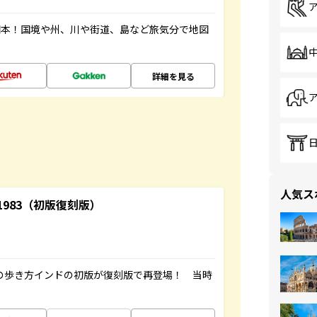
図本！国境や州、川や街道、島など旅気分で地図
詳細を見る
人気ス
-1983（初版復刻版）
球の歩き方インドの初版が復刻版で再登場！ 当時