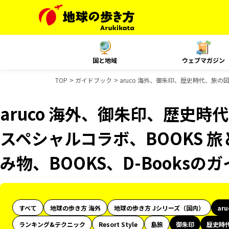
国と地域
ウェブマガジン
TOP
ガイドブック
aruco 海外、御朱印、歴史時代、旅の図
aruco 海外、御朱印、歴史時
スペシャルコラボ、BOOKS 旅
み物、BOOKS、D-Books
すべて
地球の歩き方 海外
地球の歩き方 Jシリーズ（国内）
ar
ランキング&テクニック
Resort Style
島旅
御朱印
歴史時