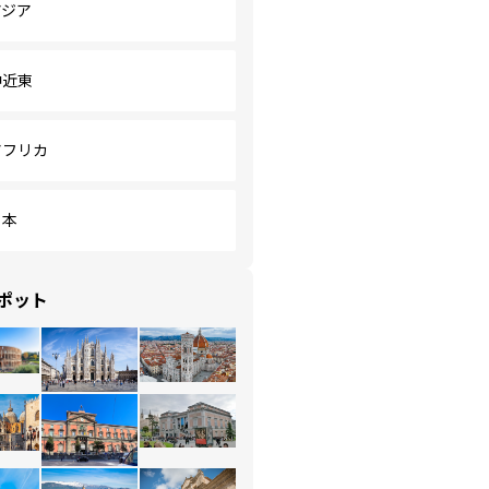
アジア
中近東
アフリカ
日本
ポット