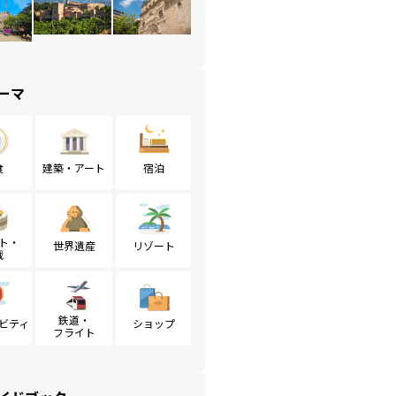
ーマ
食
建築・アート
宿泊
ト・
世界遺産
リゾート
戦
鉄道・
ビティ
ショップ
フライト