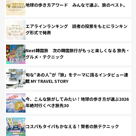
地球の歩き方アワード みんなで選ぶ、旅のベスト。
エアラインランキング 読者の投票をもとにランキン
グ形式で発表
Next韓国旅 次の韓国旅行がもっと楽しくなる 旅先・
グルメ・テクニック
旬な“あの人”が「旅」をテーマに語るインタビュー連
載 MY TRAVEL STORY
今、こんな旅がしてみたい！地球の歩き方が選ぶ2026
年絶対行くべき旅先30
コスパもタイパもかなえる！賢者の旅テクニック