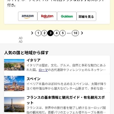
付き。
詳細を見る
…
1
2
3
4
5
10
AD
AD
人気の国と地域から探す
イタリア
イタリアは歴史、文化、グルメ、自然と多彩な魅力にあふ
れた国。
ローマ
の古代遺跡やフィレンツェのルネッサンス
美術、ヴェネツィアの運河など、歴史あるスポットはもち
スペイン
ろん、トスカーナの美しい田園風景やアマルフィ海岸の絶
景など、自然景観も見逃せない。観光の合間には、本場の
イベリア半島のほぼ80％を占めるスペインは、太陽が降り
ピザやパスタなど、絶品のイタリア料理を堪能することも
注ぐ地中海沿岸から雄大なピレネー山脈まで、多彩な自然
できる。朝目覚めてから夜眠るまで、すべての瞬間を楽し
と文化が詰まったヨーロッパ屈指の旅行先だ。多様な地域
フランスの基本情報と観光ガイド・有名観光スポ
ませてくれるイタリアで、忘れられない旅をしてみよう！
文化が根付くこの国では、情熱的なフラメンコ、熱気あふ
なお、新着のイタリア情報は
コンテンツ一覧
を参照してほ
れる闘牛、そして美味しいタパスが生活の一部となってい
ット
しい。
る。首都マドリードの洗練された雰囲気や、バルセロナの
フランスは、世界中の旅行者を魅了し続けるヨーロッパ屈
アートに溢れた街角から、地方では古代ローマ遺跡や中世
指の観光地だ。首都パリのエッフェル塔やルーブル美術館