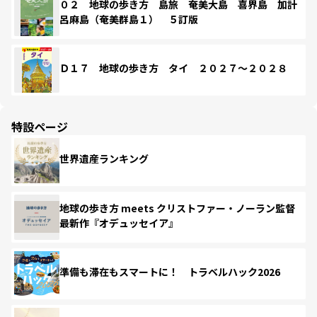
０２ 地球の歩き方 島旅 奄美大島 喜界島 加計
呂麻島（奄美群島１） ５訂版
Ｄ１７ 地球の歩き方 タイ ２０２７～２０２８
特設ページ
世界遺産ランキング
地球の歩き方 meets クリストファー・ノーラン監督
最新作『オデュッセイア』
準備も滞在もスマートに！ トラベルハック2026