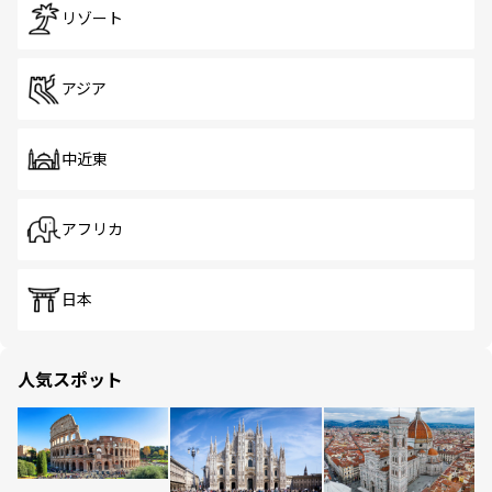
リゾート
アジア
中近東
アフリカ
日本
人気スポット