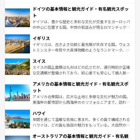
の城塞都市、穏やかなビーチリゾートまで多彩な表情を見
といった象徴的なスポットから、田舎町の古風な美しさま
せる。地方によって風土や気候が異なるスペインはその個
ドイツの基本情報と観光ガイド・有名観光スポッ
で、幅広い魅力が詰まっている。華麗な宮殿、歴史的な大
性で訪れる人を魅了する。 なお、新着のスペイン情報は
コ
聖堂、美しいビーチ、そして豊かな自然が、訪れる者を心
ト
ンテンツ一覧
を参照してほしい。
から魅了する。また、フランスは美食の国としても知ら
ドイツは、豊かな歴史と多彩な文化が交差するヨーロッパ
れ、フランス料理はユネスコ無形文化遺産にも登録されて
の中心に位置する国。中世の街並みが残るロマンチック街
いる。シャンパンの発祥地であるランス、プロヴァンスの
道から、未来を先取りするようなモダンな都市まで多様な
香り高いラベンダー畑など、多彩な楽しみ方が可能だ。さ
イギリス
顔を持つこの国は、どこを歩いても飽きることがない。ベ
らに、パリ以外の地域にも魅力が溢れており、どの街角に
ルリンの文化的活気、バイエルン州のアルプスの絶景、そ
イギリスは、古きよき伝統と最先端が共存する国。ウェス
も豊かな歴史と文化が息づいている。パリ以外の個性あふ
してライン川沿いのワイン畑といった風景は必見。ビール
トミンスター寺院や大英博物館のようなランドマーク、歴
れる地方に足を運ぶとそれぞれで全く異なる文化を体験で
とソーセージを味わいながら地元の人と過ごす楽しい時間
史ある大学都市、美しい丘陵地帯や牧歌的な風景など、エ
きるだろう。 なお、新着のフランス情報は
コンテンツ一覧
スイス
は、お酒好きな人にはぜひ体験してほしい。 なお、新着の
リアごとに異なる魅力がある。また、優雅なアフタヌーン
を参照してほしい。
ドイツ情報は
コンテンツ一覧
を参照してほしい。
ティー、ビール好きにはたまらない英国パブ、サッカー観
スイスの国土面積は九州ほどの広さだが、運行時刻が正確
戦など、本場だからこそできる体験も豊富。イギリスを旅
な交通網が整備されており、初心者でも安心して個人旅行
して楽しみつくそう。 なお、新着のイギリス情報は
コンテ
を楽しめる。日本同様に時刻表どおりの旅が可能だ。中世
アメリカの基本情報と観光ガイド・有名観光スポ
ンツ一覧
を参照してほしい。
の建物がそのまま残る町や、スイスならではのユニークな
博物館もあり、アルプス観光だけでなく町歩きも満喫する
ット
ことができる。国民の所得が高いため物価も高いが、旅行
アメリカ合衆国は、広大な土地と多様な文化が魅力の国。
者向けの交通パス提供のサービスもあり、うまく活用すれ
東海岸の都市部から西海岸のカリフォルニアまで、訪れる
ば市内交通費無料で観光を楽しむこともできる。 なお、新
場所ごとに異なる風景と体験が待っている。ニューヨーク
着のスイス情報は
コンテンツ一覧
を参照してほしい。
ハワイ
のような巨大都市は、観光、ショッピング、エンターテイ
ンメントが詰まった刺激的なスポットだ。一方、アメリカ
年間を通じて温暖な気候に恵まれ、多くの島で構成される
西部には大自然が広がり、グランドキャニオンやイエロー
ハワイは、どの島も独自の魅力をもっている。大自然の神
ストーン国立公園といった絶景が堪能できる。さらに、南
秘を感じたいなら、火山が生み出した壮大な景観を誇るハ
オーストラリアの基本情報と観光ガイド・有名観
部のニューオーリンズでは、音楽と美食が融合した独特の
ワイ島は見逃せない。また、定番の観光地といえばオアフ