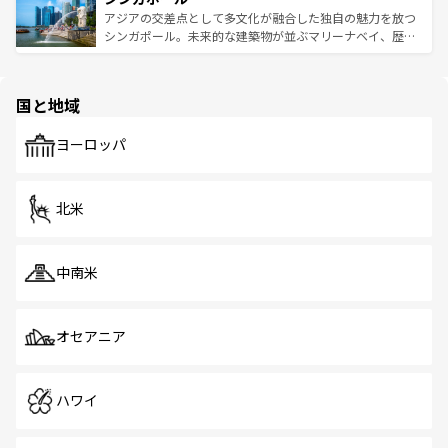
が待っている。親しみやすいタイの人々、仏教を中心とし
ており、効率よく見どころを回れるのも魅力。息をのむよ
アジアの交差点として多文化が融合した独自の魅力を放つ
た文化、そして多様な観光資源が、訪れる旅人を魅了し続
うな絶景から文化的な体験まで、香港を存分に楽しみ尽く
シンガポール。未来的な建築物が並ぶマリーナベイ、歴史
ける。 なお、新着のタイ情報は
コンテンツ一覧
を参照して
そう。 なお、新着の香港情報は
コンテンツ一覧
を参照して
と伝統を感じられるエスニックタウン、多数の緑豊かな公
ほしい。
ほしい。
園や自然保護区など、自然が調和した近代的な景観と文化
の多様性あふれるカラフルな町は、どこを歩いても新しい
国と地域
発見がある。さらに、治安のよさや充実した公共交通機関
も、旅行者にとっては魅力的なポイント。グルメも豊富
で、ホーカーズは地元の風情を楽しめる外せないスポット
ヨーロッパ
だ。訪れる人を飽きさせないシンガポールで、多様な魅力
を体感しよう。 なお、新着のシンガポール情報は
コンテン
ツ一覧
を参照してほしい。
北米
中南米
オセアニア
ハワイ