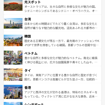
文化が魅力。旅行者はアメリカの各地域で異なる魅力を楽
島だが、静かな自然を求めるならマウイ島やカウアイ島が
光スポット
しみながら、その多様性と豊かな歴史を感じることができ
おすすめ。エメラルドグリーンに輝く海をはじめ、豊かな
オーストラリアは、壮大な自然と多様な文化が魅力の国。
るだろう。車でのロードトリップや列車の旅も、アメリカ
文化や歴史が息づいている。「アロハスピリット」と呼ば
シドニーのシンボルであるシドニー・オペラハウス、オー
ならではの贅沢な旅のスタイルだ。 なお、新着のアメリカ
れるおもてなしの心で訪れる人々を迎えてくれるハワイの
ストラリア東海岸北部に広がる大サンゴ礁地帯グレートバ
情報は
コンテンツ一覧
を参照してほしい。
人々、おいしいローカルフードやハワイアンミュージッ
台湾
リアリーフや大陸中央部にそびえるウルル（エアーズロッ
ク、伝統的なフラダンスなど、すべてがハワイの魅力を彩
ク）、タスマニアの美しい原生林やケアンズの熱帯雨林な
日本から約４時間ほどでたどり着く台湾は、多彩な文化と
っている。訪れるたびに新しい発見と感動が待っているハ
ど、見どころがたくさん。また、カフェやワイン、オージ
自然が織りなす魅力的な観光地。活気あふれる大都市の台
ワイを、存分に味わってほしい。 なお、新着のハワイ情報
ービーフなどの食文化も豊かで、美味しいものであふれて
北やノスタルジックな町並みが人気な九份（ジォウフェ
は
コンテンツ一覧
を参照してほしい。
韓国
いる。アクティビティも充実しており、サーフィンやダイ
ン）、静ひつな山岳地帯である台湾東部など、都市の喧騒
ビング、ハイキングなど、アウトドア好きにはたまらな
と山間の静けさが共存しており、訪れる人に新しい発見と
歴史ある王朝文化が残る一方で、最先端のファッションやK
い。オーストラリアの多彩な魅力を存分に味わいつくそ
驚きをもたらしてくれる。また、奥深い台湾の食文化も魅
-POPで世界を席巻している韓国。首都ソウルの宮殿や伝統
う。 なお、新着のオーストラリア情報は
コンテンツ一覧
を
力で、夜市などの屋台グルメから高級料理、ヘルシーで美
家屋が並ぶエリアでは韓国の歴史と文化に浸ることがで
参照してほしい。
ベトナム
容にもいいと評判のスイーツなど、バラエティ豊かな料理
き、地方に足を延ばせば四季折々の自然美を楽しむことが
が味わえる。 なお、新着の台湾情報は
コンテンツ一覧
を参
できる。そして、キムチや焼肉、絶品のストリートフード
豊かな自然と多様な文化が魅力的なベトナム。南北に細長
照してほしい。
まで、さまざまな韓国料理が待っている。夜には、韓国な
く伸びる国土には、広大な田園風景や青々とした山々、世
らではのナイトライフも堪能できる。あたたかいホスピタ
界遺産に登録された壮大な自然景観が点在し、都市部では
タイ
リティに包まれながら、韓国の多彩な魅力を心ゆくまで味
急速な発展と共に伝統が息づく。ハノイの古い町並みやホ
わってみてほしい。 なお、新着の韓国情報は
コンテンツ一
ーチミン市のフランス統治時代の建物も、独特の雰囲気を
タイは、東南アジアに位置する豊かな自然と歴史が息づく
覧
を参照してほしい。
醸し出している。また、バラエティの豊かさとおいしさで
国だ。首都バンコクは高層ビルが立ち並ぶ一方、伝統的な
世界中の食通を魅了してやまないベトナム料理も魅力のひ
寺院や市場がいたるところに点在し、古きよき文化と現代
香港
とつ。フォーやバインミー、ベトナムコーヒーなどは、ぜ
の活気が交差している。北部ではチェンマイなどの山岳地
ひ現地で味わいたい。どの地域を訪れてもあたたかい人々
帯で自然と触れ合い、南部ではプーケットやクラビの美し
アジアと西洋の文化が交わる香港は、特有のエネルギーを
が旅行者を迎えてくれるので、きっと忘れられない旅にな
いビーチでリゾート気分を楽しむことができる。タイ料理
もっている。ヴィクトリア湾に広がる壮大な景色、近未来
るはずだ。 なお、新着のベトナム情報は
コンテンツ一覧
を
は世界的に有名で、屋台から高級レストランまで味覚を刺
的なアートスポット、そして歴史と現代が融合した町並
参照してほしい。
シンガポール
激する。気候は一年中温暖で、どの季節にも異なる楽しみ
み、どこを訪れても感動するはず。観光スポットが密集し