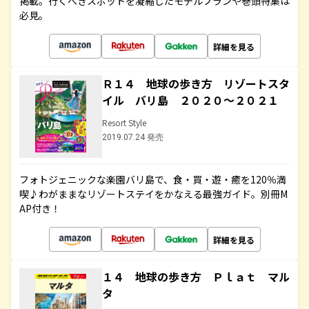
掲載。行くべきスポットを凝縮したモデルプランや巻頭特集は
必見。
詳細を見る
Ｒ１４ 地球の歩き方 リゾートスタ
イル バリ島 ２０２０～２０２１
Resort Style
2019.07.24 発売
フォトジェニックな楽園バリ島で、食・買・遊・癒を120％満
喫♪わがままなリゾートステイをかなえる最強ガイド。別冊M
AP付き！
詳細を見る
１４ 地球の歩き方 Ｐｌａｔ マル
タ