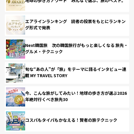
地球の歩き方アワード みんなで選ぶ、旅のベスト。
エアラインランキング 読者の投票をもとにランキン
グ形式で発表
Next韓国旅 次の韓国旅行がもっと楽しくなる 旅先・
グルメ・テクニック
旬な“あの人”が「旅」をテーマに語るインタビュー連
載 MY TRAVEL STORY
今、こんな旅がしてみたい！地球の歩き方が選ぶ2026
年絶対行くべき旅先30
コスパもタイパもかなえる！賢者の旅テクニック