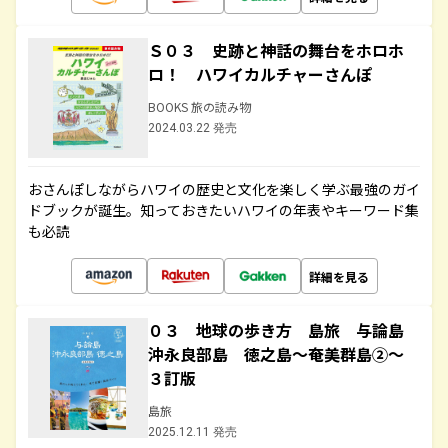
Ｓ０３ 史跡と神話の舞台をホロホ
ロ！ ハワイカルチャーさんぽ
BOOKS 旅の読み物
2024.03.22 発売
おさんぽしながらハワイの歴史と文化を楽しく学ぶ最強のガイ
ドブックが誕生。知っておきたいハワイの年表やキーワード集
も必読
詳細を見る
０３ 地球の歩き方 島旅 与論島
沖永良部島 徳之島～奄美群島②～
３訂版
島旅
2025.12.11 発売