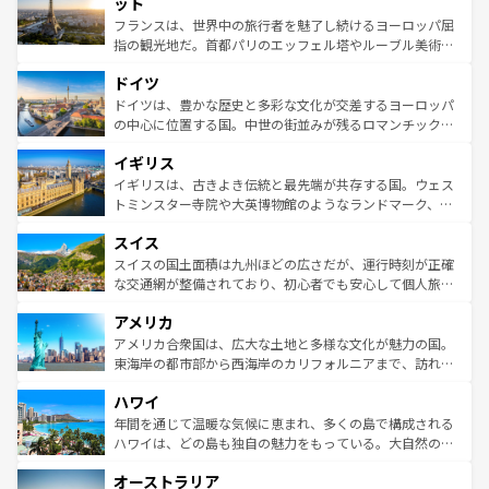
れる闘牛、そして美味しいタパスが生活の一部となってい
ット
しい。
る。首都マドリードの洗練された雰囲気や、バルセロナの
フランスは、世界中の旅行者を魅了し続けるヨーロッパ屈
アートに溢れた街角から、地方では古代ローマ遺跡や中世
指の観光地だ。首都パリのエッフェル塔やルーブル美術館
の城塞都市、穏やかなビーチリゾートまで多彩な表情を見
といった象徴的なスポットから、田舎町の古風な美しさま
せる。地方によって風土や気候が異なるスペインはその個
ドイツ
で、幅広い魅力が詰まっている。華麗な宮殿、歴史的な大
性で訪れる人を魅了する。 なお、新着のスペイン情報は
コ
聖堂、美しいビーチ、そして豊かな自然が、訪れる者を心
ドイツは、豊かな歴史と多彩な文化が交差するヨーロッパ
ンテンツ一覧
を参照してほしい。
から魅了する。また、フランスは美食の国としても知ら
の中心に位置する国。中世の街並みが残るロマンチック街
れ、フランス料理はユネスコ無形文化遺産にも登録されて
道から、未来を先取りするようなモダンな都市まで多様な
イギリス
いる。シャンパンの発祥地であるランス、プロヴァンスの
顔を持つこの国は、どこを歩いても飽きることがない。ベ
香り高いラベンダー畑など、多彩な楽しみ方が可能だ。さ
ルリンの文化的活気、バイエルン州のアルプスの絶景、そ
イギリスは、古きよき伝統と最先端が共存する国。ウェス
らに、パリ以外の地域にも魅力が溢れており、どの街角に
してライン川沿いのワイン畑といった風景は必見。ビール
トミンスター寺院や大英博物館のようなランドマーク、歴
も豊かな歴史と文化が息づいている。パリ以外の個性あふ
とソーセージを味わいながら地元の人と過ごす楽しい時間
史ある大学都市、美しい丘陵地帯や牧歌的な風景など、エ
れる地方に足を運ぶとそれぞれで全く異なる文化を体験で
スイス
は、お酒好きな人にはぜひ体験してほしい。 なお、新着の
リアごとに異なる魅力がある。また、優雅なアフタヌーン
きるだろう。 なお、新着のフランス情報は
コンテンツ一覧
ドイツ情報は
コンテンツ一覧
を参照してほしい。
ティー、ビール好きにはたまらない英国パブ、サッカー観
スイスの国土面積は九州ほどの広さだが、運行時刻が正確
を参照してほしい。
戦など、本場だからこそできる体験も豊富。イギリスを旅
な交通網が整備されており、初心者でも安心して個人旅行
して楽しみつくそう。 なお、新着のイギリス情報は
コンテ
を楽しめる。日本同様に時刻表どおりの旅が可能だ。中世
アメリカ
ンツ一覧
を参照してほしい。
の建物がそのまま残る町や、スイスならではのユニークな
博物館もあり、アルプス観光だけでなく町歩きも満喫する
アメリカ合衆国は、広大な土地と多様な文化が魅力の国。
ことができる。国民の所得が高いため物価も高いが、旅行
東海岸の都市部から西海岸のカリフォルニアまで、訪れる
者向けの交通パス提供のサービスもあり、うまく活用すれ
場所ごとに異なる風景と体験が待っている。ニューヨーク
ハワイ
ば市内交通費無料で観光を楽しむこともできる。 なお、新
のような巨大都市は、観光、ショッピング、エンターテイ
着のスイス情報は
コンテンツ一覧
を参照してほしい。
ンメントが詰まった刺激的なスポットだ。一方、アメリカ
年間を通じて温暖な気候に恵まれ、多くの島で構成される
西部には大自然が広がり、グランドキャニオンやイエロー
ハワイは、どの島も独自の魅力をもっている。大自然の神
ストーン国立公園といった絶景が堪能できる。さらに、南
秘を感じたいなら、火山が生み出した壮大な景観を誇るハ
オーストラリア
部のニューオーリンズでは、音楽と美食が融合した独特の
ワイ島は見逃せない。また、定番の観光地といえばオアフ