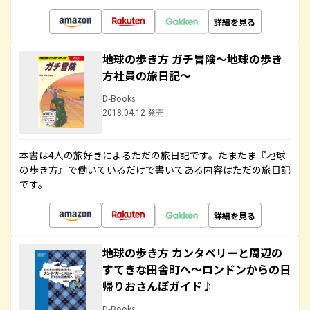
詳細を見る
地球の歩き方 ガチ冒険～地球の歩き
方社員の旅日記～
D-Books
2018.04.12 発売
本書は4人の旅好きによるただの旅日記です。たまたま『地球
の歩き方』で働いているだけで書いてある内容はただの旅日記
です。
詳細を見る
地球の歩き方 カンタベリーと周辺の
すてきな田舎町へ～ロンドンからの日
帰りおさんぽガイド♪
D-Books