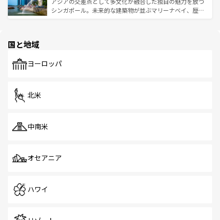
が待っている。親しみやすいタイの人々、仏教を中心とし
ており、効率よく見どころを回れるのも魅力。息をのむよ
アジアの交差点として多文化が融合した独自の魅力を放つ
た文化、そして多様な観光資源が、訪れる旅人を魅了し続
うな絶景から文化的な体験まで、香港を存分に楽しみ尽く
シンガポール。未来的な建築物が並ぶマリーナベイ、歴史
ける。 なお、新着のタイ情報は
コンテンツ一覧
を参照して
そう。 なお、新着の香港情報は
コンテンツ一覧
を参照して
と伝統を感じられるエスニックタウン、多数の緑豊かな公
ほしい。
ほしい。
園や自然保護区など、自然が調和した近代的な景観と文化
の多様性あふれるカラフルな町は、どこを歩いても新しい
国と地域
発見がある。さらに、治安のよさや充実した公共交通機関
も、旅行者にとっては魅力的なポイント。グルメも豊富
で、ホーカーズは地元の風情を楽しめる外せないスポット
ヨーロッパ
だ。訪れる人を飽きさせないシンガポールで、多様な魅力
を体感しよう。 なお、新着のシンガポール情報は
コンテン
ツ一覧
を参照してほしい。
北米
中南米
オセアニア
ハワイ