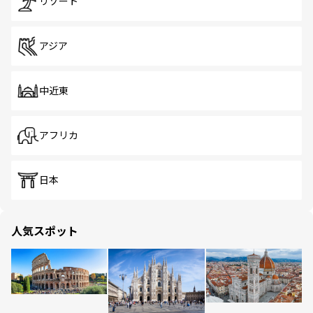
リゾート
アジア
中近東
アフリカ
日本
人気スポット