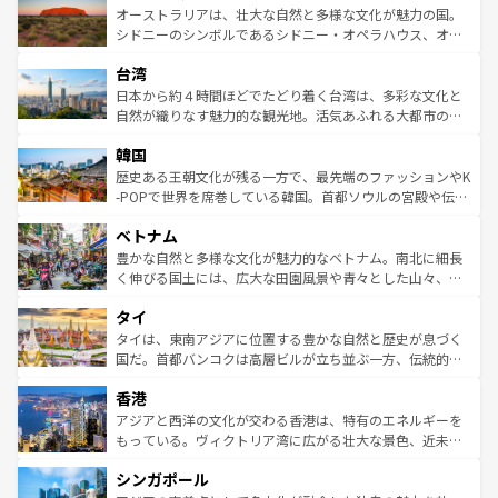
文化が魅力。旅行者はアメリカの各地域で異なる魅力を楽
島だが、静かな自然を求めるならマウイ島やカウアイ島が
オーストラリアは、壮大な自然と多様な文化が魅力の国。
しみながら、その多様性と豊かな歴史を感じることができ
おすすめ。エメラルドグリーンに輝く海をはじめ、豊かな
シドニーのシンボルであるシドニー・オペラハウス、オー
るだろう。車でのロードトリップや列車の旅も、アメリカ
文化や歴史が息づいている。「アロハスピリット」と呼ば
ストラリア東海岸北部に広がる大サンゴ礁地帯グレートバ
ならではの贅沢な旅のスタイルだ。 なお、新着のアメリカ
台湾
れるおもてなしの心で訪れる人々を迎えてくれるハワイの
リアリーフや大陸中央部にそびえるウルル（エアーズロッ
情報は
コンテンツ一覧
を参照してほしい。
人々、おいしいローカルフードやハワイアンミュージッ
ク）、タスマニアの美しい原生林やケアンズの熱帯雨林な
日本から約４時間ほどでたどり着く台湾は、多彩な文化と
ク、伝統的なフラダンスなど、すべてがハワイの魅力を彩
ど、見どころがたくさん。また、カフェやワイン、オージ
自然が織りなす魅力的な観光地。活気あふれる大都市の台
っている。訪れるたびに新しい発見と感動が待っているハ
ービーフなどの食文化も豊かで、美味しいものであふれて
北やノスタルジックな町並みが人気な九份（ジォウフェ
ワイを、存分に味わってほしい。 なお、新着のハワイ情報
韓国
いる。アクティビティも充実しており、サーフィンやダイ
ン）、静ひつな山岳地帯である台湾東部など、都市の喧騒
は
コンテンツ一覧
を参照してほしい。
ビング、ハイキングなど、アウトドア好きにはたまらな
と山間の静けさが共存しており、訪れる人に新しい発見と
歴史ある王朝文化が残る一方で、最先端のファッションやK
い。オーストラリアの多彩な魅力を存分に味わいつくそ
驚きをもたらしてくれる。また、奥深い台湾の食文化も魅
-POPで世界を席巻している韓国。首都ソウルの宮殿や伝統
う。 なお、新着のオーストラリア情報は
コンテンツ一覧
を
力で、夜市などの屋台グルメから高級料理、ヘルシーで美
家屋が並ぶエリアでは韓国の歴史と文化に浸ることがで
参照してほしい。
ベトナム
容にもいいと評判のスイーツなど、バラエティ豊かな料理
き、地方に足を延ばせば四季折々の自然美を楽しむことが
が味わえる。 なお、新着の台湾情報は
コンテンツ一覧
を参
できる。そして、キムチや焼肉、絶品のストリートフード
豊かな自然と多様な文化が魅力的なベトナム。南北に細長
照してほしい。
まで、さまざまな韓国料理が待っている。夜には、韓国な
く伸びる国土には、広大な田園風景や青々とした山々、世
らではのナイトライフも堪能できる。あたたかいホスピタ
界遺産に登録された壮大な自然景観が点在し、都市部では
タイ
リティに包まれながら、韓国の多彩な魅力を心ゆくまで味
急速な発展と共に伝統が息づく。ハノイの古い町並みやホ
わってみてほしい。 なお、新着の韓国情報は
コンテンツ一
ーチミン市のフランス統治時代の建物も、独特の雰囲気を
タイは、東南アジアに位置する豊かな自然と歴史が息づく
覧
を参照してほしい。
醸し出している。また、バラエティの豊かさとおいしさで
国だ。首都バンコクは高層ビルが立ち並ぶ一方、伝統的な
世界中の食通を魅了してやまないベトナム料理も魅力のひ
寺院や市場がいたるところに点在し、古きよき文化と現代
香港
とつ。フォーやバインミー、ベトナムコーヒーなどは、ぜ
の活気が交差している。北部ではチェンマイなどの山岳地
ひ現地で味わいたい。どの地域を訪れてもあたたかい人々
帯で自然と触れ合い、南部ではプーケットやクラビの美し
アジアと西洋の文化が交わる香港は、特有のエネルギーを
が旅行者を迎えてくれるので、きっと忘れられない旅にな
いビーチでリゾート気分を楽しむことができる。タイ料理
もっている。ヴィクトリア湾に広がる壮大な景色、近未来
るはずだ。 なお、新着のベトナム情報は
コンテンツ一覧
を
は世界的に有名で、屋台から高級レストランまで味覚を刺
的なアートスポット、そして歴史と現代が融合した町並
参照してほしい。
シンガポール
激する。気候は一年中温暖で、どの季節にも異なる楽しみ
み、どこを訪れても感動するはず。観光スポットが密集し