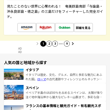
見たことのない世界に心奪われる！ 奄美群島南部「与論島・
沖永良部島・徳之島」の三島だけをフィーチャーした完全ガイ
ド。
詳細を見る
…
1
2
3
9
AD
AD
人気の国と地域から探す
イタリア
イタリアは歴史、文化、グルメ、自然と多彩な魅力にあふ
れた国。
ローマ
の古代遺跡やフィレンツェのルネッサンス
美術、ヴェネツィアの運河など、歴史あるスポットはもち
スペイン
ろん、トスカーナの美しい田園風景やアマルフィ海岸の絶
景など、自然景観も見逃せない。観光の合間には、本場の
イベリア半島のほぼ80％を占めるスペインは、太陽が降り
ピザやパスタなど、絶品のイタリア料理を堪能することも
注ぐ地中海沿岸から雄大なピレネー山脈まで、多彩な自然
できる。朝目覚めてから夜眠るまで、すべての瞬間を楽し
と文化が詰まったヨーロッパ屈指の旅行先だ。多様な地域
フランスの基本情報と観光ガイド・有名観光スポ
ませてくれるイタリアで、忘れられない旅をしてみよう！
文化が根付くこの国では、情熱的なフラメンコ、熱気あふ
なお、新着のイタリア情報は
コンテンツ一覧
を参照してほ