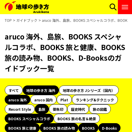
TOP
ガイドブック
aruco 海外、島旅、BOOKS スペシャルコラボ、BOOKS
aruco 海外、島旅、BOOKS スペシャ
ルコラボ、BOOKS 旅と健康、BOOKS
旅の読み物、BOOKS、D-Booksのガ
イドブック一覧
すべて
地球の歩き方 海外
地球の歩き方 Jシリーズ（国内）
aruco 海外
aruco 国内
Plat
ランキング&テクニック
Resort Style
島旅
御朱印
歴史時代
旅の図鑑
BOOKS スペシャルコラボ
BOOKS 旅の名言＆絶景
BOOKS 旅と健康
BOOKS 旅の読み物
BOOKS
D-Books