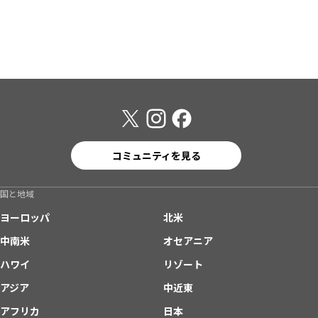
コミュニティを見る
国と地域
ヨーロッパ
北米
中南米
オセアニア
ハワイ
リゾート
アジア
中近東
アフリカ
日本