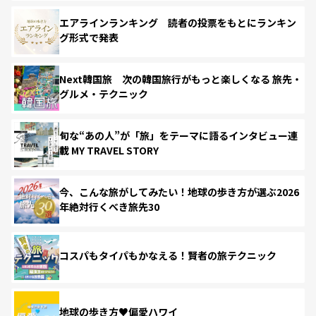
エアラインランキング 読者の投票をもとにランキン
グ形式で発表
Next韓国旅 次の韓国旅行がもっと楽しくなる 旅先・
グルメ・テクニック
旬な“あの人”が「旅」をテーマに語るインタビュー連
載 MY TRAVEL STORY
今、こんな旅がしてみたい！地球の歩き方が選ぶ2026
年絶対行くべき旅先30
コスパもタイパもかなえる！賢者の旅テクニック
地球の歩き方♥偏愛ハワイ