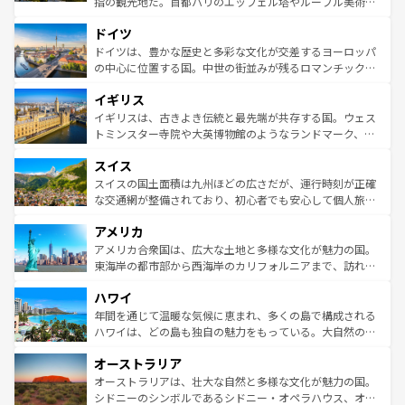
指の観光地だ。首都パリのエッフェル塔やルーブル美術館
の城塞都市、穏やかなビーチリゾートまで多彩な表情を見
といった象徴的なスポットから、田舎町の古風な美しさま
せる。地方によって風土や気候が異なるスペインはその個
ドイツ
で、幅広い魅力が詰まっている。華麗な宮殿、歴史的な大
性で訪れる人を魅了する。 なお、新着のスペイン情報は
コ
聖堂、美しいビーチ、そして豊かな自然が、訪れる者を心
ドイツは、豊かな歴史と多彩な文化が交差するヨーロッパ
ンテンツ一覧
を参照してほしい。
から魅了する。また、フランスは美食の国としても知ら
の中心に位置する国。中世の街並みが残るロマンチック街
れ、フランス料理はユネスコ無形文化遺産にも登録されて
道から、未来を先取りするようなモダンな都市まで多様な
イギリス
いる。シャンパンの発祥地であるランス、プロヴァンスの
顔を持つこの国は、どこを歩いても飽きることがない。ベ
香り高いラベンダー畑など、多彩な楽しみ方が可能だ。さ
ルリンの文化的活気、バイエルン州のアルプスの絶景、そ
イギリスは、古きよき伝統と最先端が共存する国。ウェス
らに、パリ以外の地域にも魅力が溢れており、どの街角に
してライン川沿いのワイン畑といった風景は必見。ビール
トミンスター寺院や大英博物館のようなランドマーク、歴
も豊かな歴史と文化が息づいている。パリ以外の個性あふ
とソーセージを味わいながら地元の人と過ごす楽しい時間
史ある大学都市、美しい丘陵地帯や牧歌的な風景など、エ
れる地方に足を運ぶとそれぞれで全く異なる文化を体験で
スイス
は、お酒好きな人にはぜひ体験してほしい。 なお、新着の
リアごとに異なる魅力がある。また、優雅なアフタヌーン
きるだろう。 なお、新着のフランス情報は
コンテンツ一覧
ドイツ情報は
コンテンツ一覧
を参照してほしい。
ティー、ビール好きにはたまらない英国パブ、サッカー観
スイスの国土面積は九州ほどの広さだが、運行時刻が正確
を参照してほしい。
戦など、本場だからこそできる体験も豊富。イギリスを旅
な交通網が整備されており、初心者でも安心して個人旅行
して楽しみつくそう。 なお、新着のイギリス情報は
コンテ
を楽しめる。日本同様に時刻表どおりの旅が可能だ。中世
アメリカ
ンツ一覧
を参照してほしい。
の建物がそのまま残る町や、スイスならではのユニークな
博物館もあり、アルプス観光だけでなく町歩きも満喫する
アメリカ合衆国は、広大な土地と多様な文化が魅力の国。
ことができる。国民の所得が高いため物価も高いが、旅行
東海岸の都市部から西海岸のカリフォルニアまで、訪れる
者向けの交通パス提供のサービスもあり、うまく活用すれ
場所ごとに異なる風景と体験が待っている。ニューヨーク
ハワイ
ば市内交通費無料で観光を楽しむこともできる。 なお、新
のような巨大都市は、観光、ショッピング、エンターテイ
着のスイス情報は
コンテンツ一覧
を参照してほしい。
ンメントが詰まった刺激的なスポットだ。一方、アメリカ
年間を通じて温暖な気候に恵まれ、多くの島で構成される
西部には大自然が広がり、グランドキャニオンやイエロー
ハワイは、どの島も独自の魅力をもっている。大自然の神
ストーン国立公園といった絶景が堪能できる。さらに、南
秘を感じたいなら、火山が生み出した壮大な景観を誇るハ
オーストラリア
部のニューオーリンズでは、音楽と美食が融合した独特の
ワイ島は見逃せない。また、定番の観光地といえばオアフ
文化が魅力。旅行者はアメリカの各地域で異なる魅力を楽
島だが、静かな自然を求めるならマウイ島やカウアイ島が
オーストラリアは、壮大な自然と多様な文化が魅力の国。
しみながら、その多様性と豊かな歴史を感じることができ
おすすめ。エメラルドグリーンに輝く海をはじめ、豊かな
シドニーのシンボルであるシドニー・オペラハウス、オー