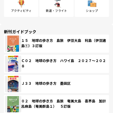
アクティビティ
鉄道・フライト
ショップ
新刊ガイドブック
１５ 地球の歩き方 島旅 伊豆大島 利島（伊豆諸
島①）３訂版
Ｃ０２ 地球の歩き方 ハワイ島 ２０２７～２０２
８
Ｊ３３ 地球の歩き方 墨田区
０２ 地球の歩き方 島旅 奄美大島 喜界島 加計
呂麻島（奄美群島１） ５訂版