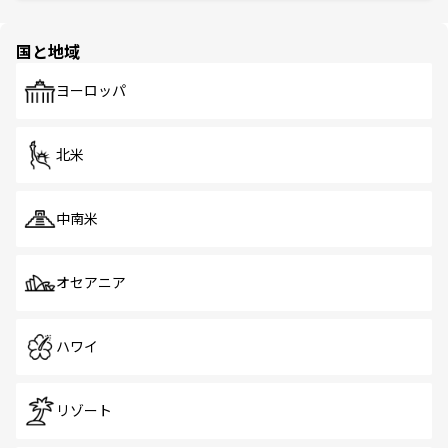
ほしい。
ほしい。
園や自然保護区など、自然が調和した近代的な景観と文化
の多様性あふれるカラフルな町は、どこを歩いても新しい
国と地域
発見がある。さらに、治安のよさや充実した公共交通機関
も、旅行者にとっては魅力的なポイント。グルメも豊富
で、ホーカーズは地元の風情を楽しめる外せないスポット
ヨーロッパ
だ。訪れる人を飽きさせないシンガポールで、多様な魅力
を体感しよう。 なお、新着のシンガポール情報は
コンテン
ツ一覧
を参照してほしい。
北米
中南米
オセアニア
ハワイ
リゾート