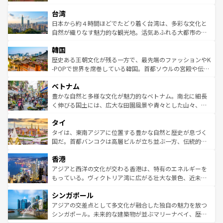
るだろう。車でのロードトリップや列車の旅も、アメリカ
文化や歴史が息づいている。「アロハスピリット」と呼ば
ストラリア東海岸北部に広がる大サンゴ礁地帯グレートバ
ならではの贅沢な旅のスタイルだ。 なお、新着のアメリカ
台湾
れるおもてなしの心で訪れる人々を迎えてくれるハワイの
リアリーフや大陸中央部にそびえるウルル（エアーズロッ
情報は
コンテンツ一覧
を参照してほしい。
人々、おいしいローカルフードやハワイアンミュージッ
ク）、タスマニアの美しい原生林やケアンズの熱帯雨林な
日本から約４時間ほどでたどり着く台湾は、多彩な文化と
ク、伝統的なフラダンスなど、すべてがハワイの魅力を彩
ど、見どころがたくさん。また、カフェやワイン、オージ
自然が織りなす魅力的な観光地。活気あふれる大都市の台
っている。訪れるたびに新しい発見と感動が待っているハ
ービーフなどの食文化も豊かで、美味しいものであふれて
北やノスタルジックな町並みが人気な九份（ジォウフェ
ワイを、存分に味わってほしい。 なお、新着のハワイ情報
韓国
いる。アクティビティも充実しており、サーフィンやダイ
ン）、静ひつな山岳地帯である台湾東部など、都市の喧騒
は
コンテンツ一覧
を参照してほしい。
ビング、ハイキングなど、アウトドア好きにはたまらな
と山間の静けさが共存しており、訪れる人に新しい発見と
歴史ある王朝文化が残る一方で、最先端のファッションやK
い。オーストラリアの多彩な魅力を存分に味わいつくそ
驚きをもたらしてくれる。また、奥深い台湾の食文化も魅
-POPで世界を席巻している韓国。首都ソウルの宮殿や伝統
う。 なお、新着のオーストラリア情報は
コンテンツ一覧
を
力で、夜市などの屋台グルメから高級料理、ヘルシーで美
家屋が並ぶエリアでは韓国の歴史と文化に浸ることがで
参照してほしい。
ベトナム
容にもいいと評判のスイーツなど、バラエティ豊かな料理
き、地方に足を延ばせば四季折々の自然美を楽しむことが
が味わえる。 なお、新着の台湾情報は
コンテンツ一覧
を参
できる。そして、キムチや焼肉、絶品のストリートフード
豊かな自然と多様な文化が魅力的なベトナム。南北に細長
照してほしい。
まで、さまざまな韓国料理が待っている。夜には、韓国な
く伸びる国土には、広大な田園風景や青々とした山々、世
らではのナイトライフも堪能できる。あたたかいホスピタ
界遺産に登録された壮大な自然景観が点在し、都市部では
タイ
リティに包まれながら、韓国の多彩な魅力を心ゆくまで味
急速な発展と共に伝統が息づく。ハノイの古い町並みやホ
わってみてほしい。 なお、新着の韓国情報は
コンテンツ一
ーチミン市のフランス統治時代の建物も、独特の雰囲気を
タイは、東南アジアに位置する豊かな自然と歴史が息づく
覧
を参照してほしい。
醸し出している。また、バラエティの豊かさとおいしさで
国だ。首都バンコクは高層ビルが立ち並ぶ一方、伝統的な
世界中の食通を魅了してやまないベトナム料理も魅力のひ
寺院や市場がいたるところに点在し、古きよき文化と現代
香港
とつ。フォーやバインミー、ベトナムコーヒーなどは、ぜ
の活気が交差している。北部ではチェンマイなどの山岳地
ひ現地で味わいたい。どの地域を訪れてもあたたかい人々
帯で自然と触れ合い、南部ではプーケットやクラビの美し
アジアと西洋の文化が交わる香港は、特有のエネルギーを
が旅行者を迎えてくれるので、きっと忘れられない旅にな
いビーチでリゾート気分を楽しむことができる。タイ料理
もっている。ヴィクトリア湾に広がる壮大な景色、近未来
るはずだ。 なお、新着のベトナム情報は
コンテンツ一覧
を
は世界的に有名で、屋台から高級レストランまで味覚を刺
的なアートスポット、そして歴史と現代が融合した町並
参照してほしい。
シンガポール
激する。気候は一年中温暖で、どの季節にも異なる楽しみ
み、どこを訪れても感動するはず。観光スポットが密集し
が待っている。親しみやすいタイの人々、仏教を中心とし
ており、効率よく見どころを回れるのも魅力。息をのむよ
アジアの交差点として多文化が融合した独自の魅力を放つ
た文化、そして多様な観光資源が、訪れる旅人を魅了し続
うな絶景から文化的な体験まで、香港を存分に楽しみ尽く
シンガポール。未来的な建築物が並ぶマリーナベイ、歴史
ける。 なお、新着のタイ情報は
コンテンツ一覧
を参照して
そう。 なお、新着の香港情報は
コンテンツ一覧
を参照して
と伝統を感じられるエスニックタウン、多数の緑豊かな公