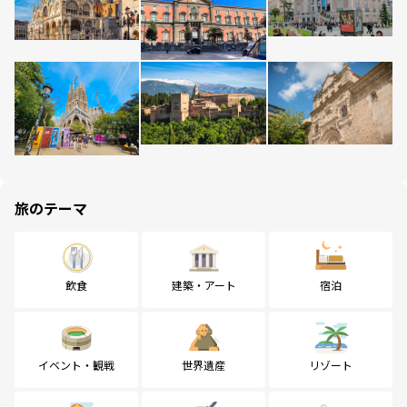
旅のテーマ
飲食
建築・アート
宿泊
イベント・観戦
世界遺産
リゾート