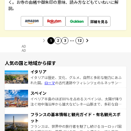
く。お寺の由緒や御朱印の意味、読み方などもていねいに解
説。
詳細を見る
…
1
2
3
12
AD
AD
人気の国と地域から探す
イタリア
イタリアは歴史、文化、グルメ、自然と多彩な魅力にあふ
れた国。
ローマ
の古代遺跡やフィレンツェのルネッサンス
美術、ヴェネツィアの運河など、歴史あるスポットはもち
スペイン
ろん、トスカーナの美しい田園風景やアマルフィ海岸の絶
景など、自然景観も見逃せない。観光の合間には、本場の
イベリア半島のほぼ80％を占めるスペインは、太陽が降り
ピザやパスタなど、絶品のイタリア料理を堪能することも
注ぐ地中海沿岸から雄大なピレネー山脈まで、多彩な自然
できる。朝目覚めてから夜眠るまで、すべての瞬間を楽し
と文化が詰まったヨーロッパ屈指の旅行先だ。多様な地域
フランスの基本情報と観光ガイド・有名観光スポ
ませてくれるイタリアで、忘れられない旅をしてみよう！
文化が根付くこの国では、情熱的なフラメンコ、熱気あふ
なお、新着のイタリア情報は
コンテンツ一覧
を参照してほ
れる闘牛、そして美味しいタパスが生活の一部となってい
ット
しい。
る。首都マドリードの洗練された雰囲気や、バルセロナの
フランスは、世界中の旅行者を魅了し続けるヨーロッパ屈
アートに溢れた街角から、地方では古代ローマ遺跡や中世