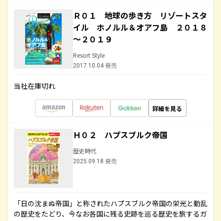
Ｒ０１ 地球の歩き方 リゾートスタ
イル ホノルル＆オアフ島 ２０１８
～２０１９
Resort Style
2017.10.04 発売
当社在庫切れ
詳細を見る
Ｈ０２ ハプスブルク帝国
歴史時代
2025.09.18 発売
「日の沈まぬ帝国」と称されたハプスブルク帝国の栄光と動乱
の歴史をたどり、今なお各国に残る史跡を巡る歴史を旅するガ