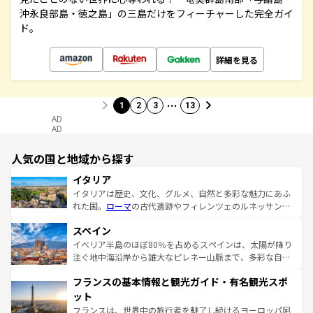
沖永良部島・徳之島」の三島だけをフィーチャーした完全ガイ
ド。
詳細を見る
…
1
2
3
13
AD
AD
人気の国と地域から探す
イタリア
イタリアは歴史、文化、グルメ、自然と多彩な魅力にあふ
れた国。
ローマ
の古代遺跡やフィレンツェのルネッサンス
美術、ヴェネツィアの運河など、歴史あるスポットはもち
スペイン
ろん、トスカーナの美しい田園風景やアマルフィ海岸の絶
景など、自然景観も見逃せない。観光の合間には、本場の
イベリア半島のほぼ80％を占めるスペインは、太陽が降り
ピザやパスタなど、絶品のイタリア料理を堪能することも
注ぐ地中海沿岸から雄大なピレネー山脈まで、多彩な自然
できる。朝目覚めてから夜眠るまで、すべての瞬間を楽し
と文化が詰まったヨーロッパ屈指の旅行先だ。多様な地域
フランスの基本情報と観光ガイド・有名観光スポ
ませてくれるイタリアで、忘れられない旅をしてみよう！
文化が根付くこの国では、情熱的なフラメンコ、熱気あふ
なお、新着のイタリア情報は
コンテンツ一覧
を参照してほ
れる闘牛、そして美味しいタパスが生活の一部となってい
ット
しい。
る。首都マドリードの洗練された雰囲気や、バルセロナの
フランスは、世界中の旅行者を魅了し続けるヨーロッパ屈