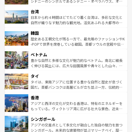
しみながら、その多様性と豊かな歴史を感じることができ
おすすめ。エメラルドグリーンに輝く海をはじめ、豊かな
シドニーのシンボルであるシドニー・オペラハウス、オー
るだろう。車でのロードトリップや列車の旅も、アメリカ
文化や歴史が息づいている。「アロハスピリット」と呼ば
ストラリア東海岸北部に広がる大サンゴ礁地帯グレートバ
ならではの贅沢な旅のスタイルだ。 なお、新着のアメリカ
台湾
れるおもてなしの心で訪れる人々を迎えてくれるハワイの
リアリーフや大陸中央部にそびえるウルル（エアーズロッ
情報は
コンテンツ一覧
を参照してほしい。
人々、おいしいローカルフードやハワイアンミュージッ
ク）、タスマニアの美しい原生林やケアンズの熱帯雨林な
日本から約４時間ほどでたどり着く台湾は、多彩な文化と
ク、伝統的なフラダンスなど、すべてがハワイの魅力を彩
ど、見どころがたくさん。また、カフェやワイン、オージ
自然が織りなす魅力的な観光地。活気あふれる大都市の台
っている。訪れるたびに新しい発見と感動が待っているハ
ービーフなどの食文化も豊かで、美味しいものであふれて
北やノスタルジックな町並みが人気な九份（ジォウフェ
ワイを、存分に味わってほしい。 なお、新着のハワイ情報
韓国
いる。アクティビティも充実しており、サーフィンやダイ
ン）、静ひつな山岳地帯である台湾東部など、都市の喧騒
は
コンテンツ一覧
を参照してほしい。
ビング、ハイキングなど、アウトドア好きにはたまらな
と山間の静けさが共存しており、訪れる人に新しい発見と
歴史ある王朝文化が残る一方で、最先端のファッションやK
い。オーストラリアの多彩な魅力を存分に味わいつくそ
驚きをもたらしてくれる。また、奥深い台湾の食文化も魅
-POPで世界を席巻している韓国。首都ソウルの宮殿や伝統
う。 なお、新着のオーストラリア情報は
コンテンツ一覧
を
力で、夜市などの屋台グルメから高級料理、ヘルシーで美
家屋が並ぶエリアでは韓国の歴史と文化に浸ることがで
参照してほしい。
ベトナム
容にもいいと評判のスイーツなど、バラエティ豊かな料理
き、地方に足を延ばせば四季折々の自然美を楽しむことが
が味わえる。 なお、新着の台湾情報は
コンテンツ一覧
を参
できる。そして、キムチや焼肉、絶品のストリートフード
豊かな自然と多様な文化が魅力的なベトナム。南北に細長
照してほしい。
まで、さまざまな韓国料理が待っている。夜には、韓国な
く伸びる国土には、広大な田園風景や青々とした山々、世
らではのナイトライフも堪能できる。あたたかいホスピタ
界遺産に登録された壮大な自然景観が点在し、都市部では
タイ
リティに包まれながら、韓国の多彩な魅力を心ゆくまで味
急速な発展と共に伝統が息づく。ハノイの古い町並みやホ
わってみてほしい。 なお、新着の韓国情報は
コンテンツ一
ーチミン市のフランス統治時代の建物も、独特の雰囲気を
タイは、東南アジアに位置する豊かな自然と歴史が息づく
覧
を参照してほしい。
醸し出している。また、バラエティの豊かさとおいしさで
国だ。首都バンコクは高層ビルが立ち並ぶ一方、伝統的な
世界中の食通を魅了してやまないベトナム料理も魅力のひ
寺院や市場がいたるところに点在し、古きよき文化と現代
香港
とつ。フォーやバインミー、ベトナムコーヒーなどは、ぜ
の活気が交差している。北部ではチェンマイなどの山岳地
ひ現地で味わいたい。どの地域を訪れてもあたたかい人々
帯で自然と触れ合い、南部ではプーケットやクラビの美し
アジアと西洋の文化が交わる香港は、特有のエネルギーを
が旅行者を迎えてくれるので、きっと忘れられない旅にな
いビーチでリゾート気分を楽しむことができる。タイ料理
もっている。ヴィクトリア湾に広がる壮大な景色、近未来
るはずだ。 なお、新着のベトナム情報は
コンテンツ一覧
を
は世界的に有名で、屋台から高級レストランまで味覚を刺
的なアートスポット、そして歴史と現代が融合した町並
参照してほしい。
シンガポール
激する。気候は一年中温暖で、どの季節にも異なる楽しみ
み、どこを訪れても感動するはず。観光スポットが密集し
が待っている。親しみやすいタイの人々、仏教を中心とし
ており、効率よく見どころを回れるのも魅力。息をのむよ
アジアの交差点として多文化が融合した独自の魅力を放つ
た文化、そして多様な観光資源が、訪れる旅人を魅了し続
うな絶景から文化的な体験まで、香港を存分に楽しみ尽く
シンガポール。未来的な建築物が並ぶマリーナベイ、歴史