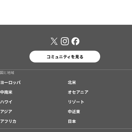
コミュニティを見る
国と地域
ヨーロッパ
北米
中南米
オセアニア
ハワイ
リゾート
アジア
中近東
アフリカ
日本