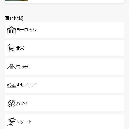
ける。 なお、新着のタイ情報は
コンテンツ一覧
を参照して
そう。 なお、新着の香港情報は
コンテンツ一覧
を参照して
と伝統を感じられるエスニックタウン、多数の緑豊かな公
ほしい。
ほしい。
園や自然保護区など、自然が調和した近代的な景観と文化
の多様性あふれるカラフルな町は、どこを歩いても新しい
国と地域
発見がある。さらに、治安のよさや充実した公共交通機関
も、旅行者にとっては魅力的なポイント。グルメも豊富
で、ホーカーズは地元の風情を楽しめる外せないスポット
ヨーロッパ
だ。訪れる人を飽きさせないシンガポールで、多様な魅力
を体感しよう。 なお、新着のシンガポール情報は
コンテン
ツ一覧
を参照してほしい。
北米
中南米
オセアニア
ハワイ
リゾート