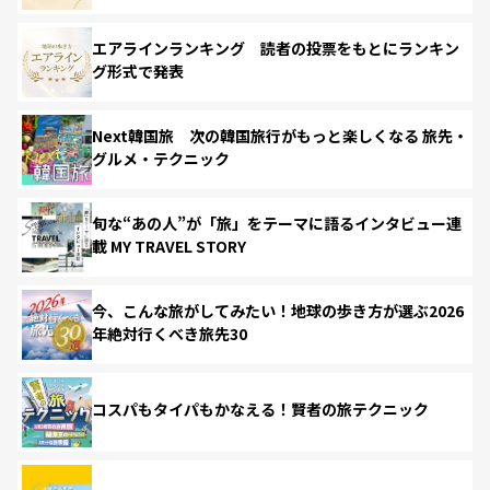
エアラインランキング 読者の投票をもとにランキン
グ形式で発表
Next韓国旅 次の韓国旅行がもっと楽しくなる 旅先・
グルメ・テクニック
旬な“あの人”が「旅」をテーマに語るインタビュー連
載 MY TRAVEL STORY
今、こんな旅がしてみたい！地球の歩き方が選ぶ2026
年絶対行くべき旅先30
コスパもタイパもかなえる！賢者の旅テクニック