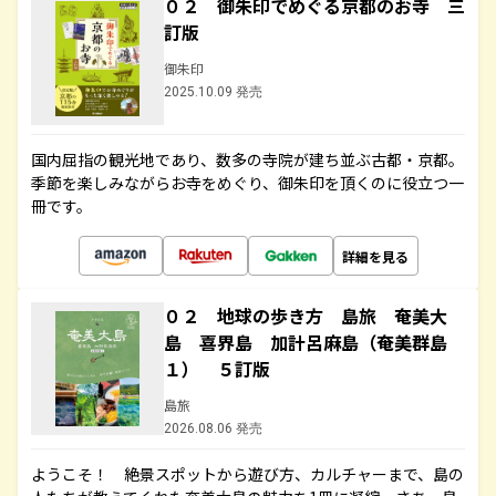
０２ 御朱印でめぐる京都のお寺 三
訂版
御朱印
2025.10.09 発売
国内屈指の観光地であり、数多の寺院が建ち並ぶ古都・京都。
季節を楽しみながらお寺をめぐり、御朱印を頂くのに役立つ一
冊です。
詳細を見る
０２ 地球の歩き方 島旅 奄美大
島 喜界島 加計呂麻島（奄美群島
１） ５訂版
島旅
2026.08.06 発売
ようこそ！ 絶景スポットから遊び方、カルチャーまで、島の