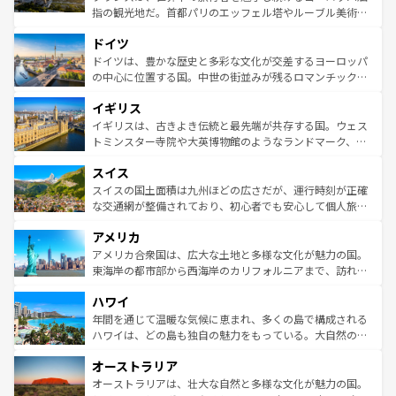
アートに溢れた街角から、地方では古代ローマ遺跡や中世
指の観光地だ。首都パリのエッフェル塔やルーブル美術館
の城塞都市、穏やかなビーチリゾートまで多彩な表情を見
といった象徴的なスポットから、田舎町の古風な美しさま
せる。地方によって風土や気候が異なるスペインはその個
ドイツ
で、幅広い魅力が詰まっている。華麗な宮殿、歴史的な大
性で訪れる人を魅了する。 なお、新着のスペイン情報は
コ
聖堂、美しいビーチ、そして豊かな自然が、訪れる者を心
ドイツは、豊かな歴史と多彩な文化が交差するヨーロッパ
ンテンツ一覧
を参照してほしい。
から魅了する。また、フランスは美食の国としても知ら
の中心に位置する国。中世の街並みが残るロマンチック街
れ、フランス料理はユネスコ無形文化遺産にも登録されて
道から、未来を先取りするようなモダンな都市まで多様な
イギリス
いる。シャンパンの発祥地であるランス、プロヴァンスの
顔を持つこの国は、どこを歩いても飽きることがない。ベ
香り高いラベンダー畑など、多彩な楽しみ方が可能だ。さ
ルリンの文化的活気、バイエルン州のアルプスの絶景、そ
イギリスは、古きよき伝統と最先端が共存する国。ウェス
らに、パリ以外の地域にも魅力が溢れており、どの街角に
してライン川沿いのワイン畑といった風景は必見。ビール
トミンスター寺院や大英博物館のようなランドマーク、歴
も豊かな歴史と文化が息づいている。パリ以外の個性あふ
とソーセージを味わいながら地元の人と過ごす楽しい時間
史ある大学都市、美しい丘陵地帯や牧歌的な風景など、エ
れる地方に足を運ぶとそれぞれで全く異なる文化を体験で
スイス
は、お酒好きな人にはぜひ体験してほしい。 なお、新着の
リアごとに異なる魅力がある。また、優雅なアフタヌーン
きるだろう。 なお、新着のフランス情報は
コンテンツ一覧
ドイツ情報は
コンテンツ一覧
を参照してほしい。
ティー、ビール好きにはたまらない英国パブ、サッカー観
スイスの国土面積は九州ほどの広さだが、運行時刻が正確
を参照してほしい。
戦など、本場だからこそできる体験も豊富。イギリスを旅
な交通網が整備されており、初心者でも安心して個人旅行
して楽しみつくそう。 なお、新着のイギリス情報は
コンテ
を楽しめる。日本同様に時刻表どおりの旅が可能だ。中世
アメリカ
ンツ一覧
を参照してほしい。
の建物がそのまま残る町や、スイスならではのユニークな
博物館もあり、アルプス観光だけでなく町歩きも満喫する
アメリカ合衆国は、広大な土地と多様な文化が魅力の国。
ことができる。国民の所得が高いため物価も高いが、旅行
東海岸の都市部から西海岸のカリフォルニアまで、訪れる
者向けの交通パス提供のサービスもあり、うまく活用すれ
場所ごとに異なる風景と体験が待っている。ニューヨーク
ハワイ
ば市内交通費無料で観光を楽しむこともできる。 なお、新
のような巨大都市は、観光、ショッピング、エンターテイ
着のスイス情報は
コンテンツ一覧
を参照してほしい。
ンメントが詰まった刺激的なスポットだ。一方、アメリカ
年間を通じて温暖な気候に恵まれ、多くの島で構成される
西部には大自然が広がり、グランドキャニオンやイエロー
ハワイは、どの島も独自の魅力をもっている。大自然の神
ストーン国立公園といった絶景が堪能できる。さらに、南
秘を感じたいなら、火山が生み出した壮大な景観を誇るハ
オーストラリア
部のニューオーリンズでは、音楽と美食が融合した独特の
ワイ島は見逃せない。また、定番の観光地といえばオアフ
文化が魅力。旅行者はアメリカの各地域で異なる魅力を楽
島だが、静かな自然を求めるならマウイ島やカウアイ島が
オーストラリアは、壮大な自然と多様な文化が魅力の国。