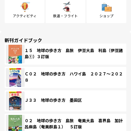
アクティビティ
鉄道・フライト
ショップ
新刊ガイドブック
１５ 地球の歩き方 島旅 伊豆大島 利島（伊豆諸
島①）３訂版
Ｃ０２ 地球の歩き方 ハワイ島 ２０２７～２０２
８
Ｊ３３ 地球の歩き方 墨田区
０２ 地球の歩き方 島旅 奄美大島 喜界島 加計
呂麻島（奄美群島１） ５訂版