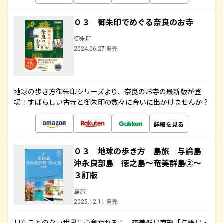
０３ 御朱印でめぐる奈良のお寺
御朱印
2024.06.27 発売
地球の歩き方御朱印シリーズより、奈良のお寺の最新版が登
場！すばらしい古寺と御朱印の数々に合いに出かけませんか？
詳細を見る
０３ 地球の歩き方 島旅 与論島
沖永良部島 徳之島～奄美群島②～
３訂版
島旅
2025.12.11 発売
見たことのない世界に心奪われる！ 奄美群島南部「与論島・