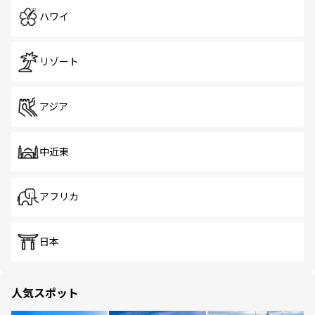
ハワイ
リゾート
アジア
中近東
アフリカ
日本
人気スポット