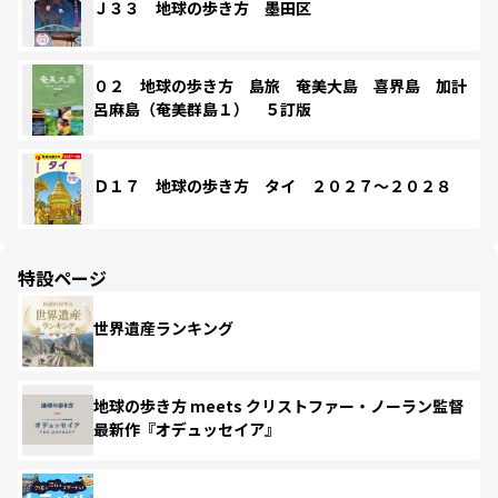
Ｊ３３ 地球の歩き方 墨田区
０２ 地球の歩き方 島旅 奄美大島 喜界島 加計
呂麻島（奄美群島１） ５訂版
Ｄ１７ 地球の歩き方 タイ ２０２７～２０２８
特設ページ
世界遺産ランキング
地球の歩き方 meets クリストファー・ノーラン監督
最新作『オデュッセイア』