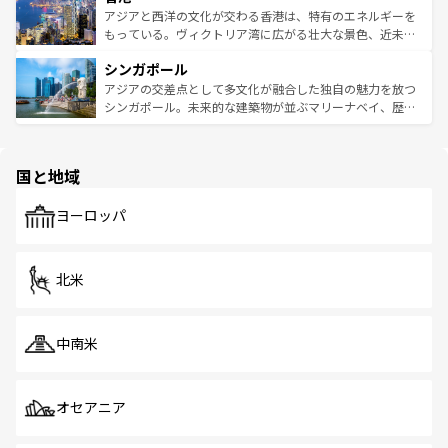
ひ現地で味わいたい。どの地域を訪れてもあたたかい人々
帯で自然と触れ合い、南部ではプーケットやクラビの美し
アジアと西洋の文化が交わる香港は、特有のエネルギーを
が旅行者を迎えてくれるので、きっと忘れられない旅にな
いビーチでリゾート気分を楽しむことができる。タイ料理
もっている。ヴィクトリア湾に広がる壮大な景色、近未来
るはずだ。 なお、新着のベトナム情報は
コンテンツ一覧
を
は世界的に有名で、屋台から高級レストランまで味覚を刺
的なアートスポット、そして歴史と現代が融合した町並
参照してほしい。
シンガポール
激する。気候は一年中温暖で、どの季節にも異なる楽しみ
み、どこを訪れても感動するはず。観光スポットが密集し
が待っている。親しみやすいタイの人々、仏教を中心とし
ており、効率よく見どころを回れるのも魅力。息をのむよ
アジアの交差点として多文化が融合した独自の魅力を放つ
た文化、そして多様な観光資源が、訪れる旅人を魅了し続
うな絶景から文化的な体験まで、香港を存分に楽しみ尽く
シンガポール。未来的な建築物が並ぶマリーナベイ、歴史
ける。 なお、新着のタイ情報は
コンテンツ一覧
を参照して
そう。 なお、新着の香港情報は
コンテンツ一覧
を参照して
と伝統を感じられるエスニックタウン、多数の緑豊かな公
ほしい。
ほしい。
園や自然保護区など、自然が調和した近代的な景観と文化
の多様性あふれるカラフルな町は、どこを歩いても新しい
国と地域
発見がある。さらに、治安のよさや充実した公共交通機関
も、旅行者にとっては魅力的なポイント。グルメも豊富
で、ホーカーズは地元の風情を楽しめる外せないスポット
ヨーロッパ
だ。訪れる人を飽きさせないシンガポールで、多様な魅力
を体感しよう。 なお、新着のシンガポール情報は
コンテン
ツ一覧
を参照してほしい。
北米
中南米
オセアニア