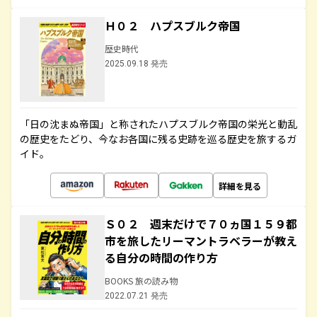
Ｈ０２ ハプスブルク帝国
歴史時代
2025.09.18 発売
「日の沈まぬ帝国」と称されたハプスブルク帝国の栄光と動乱
の歴史をたどり、今なお各国に残る史跡を巡る歴史を旅するガ
イド。
詳細を見る
Ｓ０２ 週末だけで７０ヵ国１５９都
市を旅したリーマントラベラーが教え
る自分の時間の作り方
BOOKS 旅の読み物
2022.07.21 発売