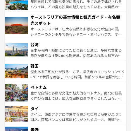
ンメントが詰まった刺激的なスポットだ。一方、アメリカ
年間を通じて温暖な気候に恵まれ、多くの島で構成される
西部には大自然が広がり、グランドキャニオンやイエロー
ハワイは、どの島も独自の魅力をもっている。大自然の神
ストーン国立公園といった絶景が堪能できる。さらに、南
秘を感じたいなら、火山が生み出した壮大な景観を誇るハ
オーストラリアの基本情報と観光ガイド・有名観
部のニューオーリンズでは、音楽と美食が融合した独特の
ワイ島は見逃せない。また、定番の観光地といえばオアフ
文化が魅力。旅行者はアメリカの各地域で異なる魅力を楽
島だが、静かな自然を求めるならマウイ島やカウアイ島が
光スポット
しみながら、その多様性と豊かな歴史を感じることができ
おすすめ。エメラルドグリーンに輝く海をはじめ、豊かな
オーストラリアは、壮大な自然と多様な文化が魅力の国。
るだろう。車でのロードトリップや列車の旅も、アメリカ
文化や歴史が息づいている。「アロハスピリット」と呼ば
シドニーのシンボルであるシドニー・オペラハウス、オー
ならではの贅沢な旅のスタイルだ。 なお、新着のアメリカ
れるおもてなしの心で訪れる人々を迎えてくれるハワイの
ストラリア東海岸北部に広がる大サンゴ礁地帯グレートバ
情報は
コンテンツ一覧
を参照してほしい。
人々、おいしいローカルフードやハワイアンミュージッ
台湾
リアリーフや大陸中央部にそびえるウルル（エアーズロッ
ク、伝統的なフラダンスなど、すべてがハワイの魅力を彩
ク）、タスマニアの美しい原生林やケアンズの熱帯雨林な
日本から約４時間ほどでたどり着く台湾は、多彩な文化と
っている。訪れるたびに新しい発見と感動が待っているハ
ど、見どころがたくさん。また、カフェやワイン、オージ
自然が織りなす魅力的な観光地。活気あふれる大都市の台
ワイを、存分に味わってほしい。 なお、新着のハワイ情報
ービーフなどの食文化も豊かで、美味しいものであふれて
北やノスタルジックな町並みが人気な九份（ジォウフェ
は
コンテンツ一覧
を参照してほしい。
韓国
いる。アクティビティも充実しており、サーフィンやダイ
ン）、静ひつな山岳地帯である台湾東部など、都市の喧騒
ビング、ハイキングなど、アウトドア好きにはたまらな
と山間の静けさが共存しており、訪れる人に新しい発見と
歴史ある王朝文化が残る一方で、最先端のファッションやK
い。オーストラリアの多彩な魅力を存分に味わいつくそ
驚きをもたらしてくれる。また、奥深い台湾の食文化も魅
-POPで世界を席巻している韓国。首都ソウルの宮殿や伝統
う。 なお、新着のオーストラリア情報は
コンテンツ一覧
を
力で、夜市などの屋台グルメから高級料理、ヘルシーで美
家屋が並ぶエリアでは韓国の歴史と文化に浸ることがで
参照してほしい。
ベトナム
容にもいいと評判のスイーツなど、バラエティ豊かな料理
き、地方に足を延ばせば四季折々の自然美を楽しむことが
が味わえる。 なお、新着の台湾情報は
コンテンツ一覧
を参
できる。そして、キムチや焼肉、絶品のストリートフード
豊かな自然と多様な文化が魅力的なベトナム。南北に細長
照してほしい。
まで、さまざまな韓国料理が待っている。夜には、韓国な
く伸びる国土には、広大な田園風景や青々とした山々、世
らではのナイトライフも堪能できる。あたたかいホスピタ
界遺産に登録された壮大な自然景観が点在し、都市部では
タイ
リティに包まれながら、韓国の多彩な魅力を心ゆくまで味
急速な発展と共に伝統が息づく。ハノイの古い町並みやホ
わってみてほしい。 なお、新着の韓国情報は
コンテンツ一
ーチミン市のフランス統治時代の建物も、独特の雰囲気を
タイは、東南アジアに位置する豊かな自然と歴史が息づく
覧
を参照してほしい。
醸し出している。また、バラエティの豊かさとおいしさで
国だ。首都バンコクは高層ビルが立ち並ぶ一方、伝統的な
世界中の食通を魅了してやまないベトナム料理も魅力のひ
寺院や市場がいたるところに点在し、古きよき文化と現代
香港
とつ。フォーやバインミー、ベトナムコーヒーなどは、ぜ
の活気が交差している。北部ではチェンマイなどの山岳地