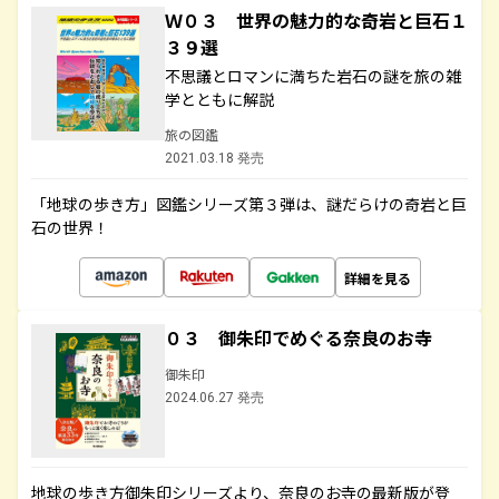
Ｗ０３ 世界の魅力的な奇岩と巨石１
３９選
不思議とロマンに満ちた岩石の謎を旅の雑
学とともに解説
旅の図鑑
2021.03.18 発売
「地球の歩き方」図鑑シリーズ第３弾は、謎だらけの奇岩と巨
石の世界！
詳細を見る
０３ 御朱印でめぐる奈良のお寺
御朱印
2024.06.27 発売
地球の歩き方御朱印シリーズより、奈良のお寺の最新版が登