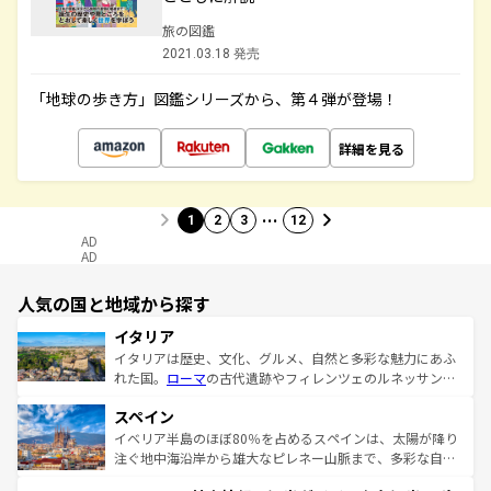
旅の図鑑
2021.03.18 発売
「地球の歩き方」図鑑シリーズから、第４弾が登場！
詳細を見る
…
1
2
3
12
AD
AD
人気の国と地域から探す
イタリア
イタリアは歴史、文化、グルメ、自然と多彩な魅力にあふ
れた国。
ローマ
の古代遺跡やフィレンツェのルネッサンス
美術、ヴェネツィアの運河など、歴史あるスポットはもち
スペイン
ろん、トスカーナの美しい田園風景やアマルフィ海岸の絶
景など、自然景観も見逃せない。観光の合間には、本場の
イベリア半島のほぼ80％を占めるスペインは、太陽が降り
ピザやパスタなど、絶品のイタリア料理を堪能することも
注ぐ地中海沿岸から雄大なピレネー山脈まで、多彩な自然
できる。朝目覚めてから夜眠るまで、すべての瞬間を楽し
と文化が詰まったヨーロッパ屈指の旅行先だ。多様な地域