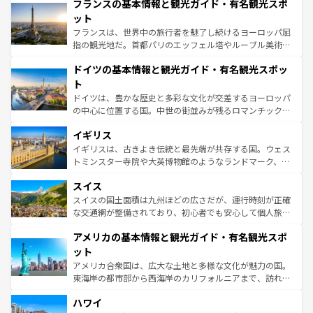
フランスの基本情報と観光ガイド・有名観光スポ
ませてくれるイタリアで、忘れられない旅をしてみよう！
文化が根付くこの国では、情熱的なフラメンコ、熱気あふ
なお、新着のイタリア情報は
コンテンツ一覧
を参照してほ
れる闘牛、そして美味しいタパスが生活の一部となってい
ット
しい。
る。首都マドリードの洗練された雰囲気や、バルセロナの
フランスは、世界中の旅行者を魅了し続けるヨーロッパ屈
アートに溢れた街角から、地方では古代ローマ遺跡や中世
指の観光地だ。首都パリのエッフェル塔やルーブル美術館
の城塞都市、穏やかなビーチリゾートまで多彩な表情を見
といった象徴的なスポットから、田舎町の古風な美しさま
せる。地方によって風土や気候が異なるスペインはその個
ドイツの基本情報と観光ガイド・有名観光スポッ
で、幅広い魅力が詰まっている。華麗な宮殿、歴史的な大
性で訪れる人を魅了する。 なお、新着のスペイン情報は
コ
聖堂、美しいビーチ、そして豊かな自然が、訪れる者を心
ト
ンテンツ一覧
を参照してほしい。
から魅了する。また、フランスは美食の国としても知ら
ドイツは、豊かな歴史と多彩な文化が交差するヨーロッパ
れ、フランス料理はユネスコ無形文化遺産にも登録されて
の中心に位置する国。中世の街並みが残るロマンチック街
いる。シャンパンの発祥地であるランス、プロヴァンスの
道から、未来を先取りするようなモダンな都市まで多様な
香り高いラベンダー畑など、多彩な楽しみ方が可能だ。さ
イギリス
顔を持つこの国は、どこを歩いても飽きることがない。ベ
らに、パリ以外の地域にも魅力が溢れており、どの街角に
ルリンの文化的活気、バイエルン州のアルプスの絶景、そ
イギリスは、古きよき伝統と最先端が共存する国。ウェス
も豊かな歴史と文化が息づいている。パリ以外の個性あふ
してライン川沿いのワイン畑といった風景は必見。ビール
トミンスター寺院や大英博物館のようなランドマーク、歴
れる地方に足を運ぶとそれぞれで全く異なる文化を体験で
とソーセージを味わいながら地元の人と過ごす楽しい時間
史ある大学都市、美しい丘陵地帯や牧歌的な風景など、エ
きるだろう。 なお、新着のフランス情報は
コンテンツ一覧
スイス
は、お酒好きな人にはぜひ体験してほしい。 なお、新着の
リアごとに異なる魅力がある。また、優雅なアフタヌーン
を参照してほしい。
ドイツ情報は
コンテンツ一覧
を参照してほしい。
ティー、ビール好きにはたまらない英国パブ、サッカー観
スイスの国土面積は九州ほどの広さだが、運行時刻が正確
戦など、本場だからこそできる体験も豊富。イギリスを旅
な交通網が整備されており、初心者でも安心して個人旅行
して楽しみつくそう。 なお、新着のイギリス情報は
コンテ
を楽しめる。日本同様に時刻表どおりの旅が可能だ。中世
アメリカの基本情報と観光ガイド・有名観光スポ
ンツ一覧
を参照してほしい。
の建物がそのまま残る町や、スイスならではのユニークな
博物館もあり、アルプス観光だけでなく町歩きも満喫する
ット
ことができる。国民の所得が高いため物価も高いが、旅行
アメリカ合衆国は、広大な土地と多様な文化が魅力の国。
者向けの交通パス提供のサービスもあり、うまく活用すれ
東海岸の都市部から西海岸のカリフォルニアまで、訪れる
ば市内交通費無料で観光を楽しむこともできる。 なお、新
場所ごとに異なる風景と体験が待っている。ニューヨーク
着のスイス情報は
コンテンツ一覧
を参照してほしい。
ハワイ
のような巨大都市は、観光、ショッピング、エンターテイ