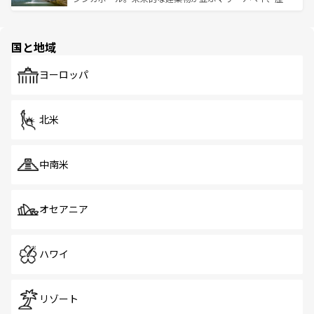
ける。 なお、新着のタイ情報は
コンテンツ一覧
を参照して
そう。 なお、新着の香港情報は
コンテンツ一覧
を参照して
と伝統を感じられるエスニックタウン、多数の緑豊かな公
ほしい。
ほしい。
園や自然保護区など、自然が調和した近代的な景観と文化
の多様性あふれるカラフルな町は、どこを歩いても新しい
国と地域
発見がある。さらに、治安のよさや充実した公共交通機関
も、旅行者にとっては魅力的なポイント。グルメも豊富
で、ホーカーズは地元の風情を楽しめる外せないスポット
ヨーロッパ
だ。訪れる人を飽きさせないシンガポールで、多様な魅力
を体感しよう。 なお、新着のシンガポール情報は
コンテン
ツ一覧
を参照してほしい。
北米
中南米
オセアニア
ハワイ
リゾート