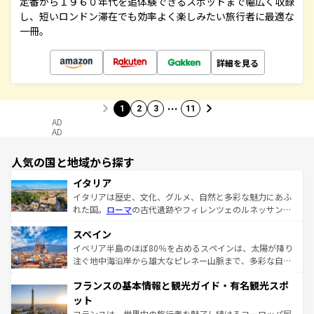
定番から１９６０年代を追体験できるスポットまで幅広く収録
し、短いロンドン滞在でも効率よく楽しみたい旅行者に最適な
一冊。
詳細を見る
…
1
2
3
11
AD
AD
人気の国と地域から探す
イタリア
イタリアは歴史、文化、グルメ、自然と多彩な魅力にあふ
れた国。
ローマ
の古代遺跡やフィレンツェのルネッサンス
美術、ヴェネツィアの運河など、歴史あるスポットはもち
スペイン
ろん、トスカーナの美しい田園風景やアマルフィ海岸の絶
景など、自然景観も見逃せない。観光の合間には、本場の
イベリア半島のほぼ80％を占めるスペインは、太陽が降り
ピザやパスタなど、絶品のイタリア料理を堪能することも
注ぐ地中海沿岸から雄大なピレネー山脈まで、多彩な自然
できる。朝目覚めてから夜眠るまで、すべての瞬間を楽し
と文化が詰まったヨーロッパ屈指の旅行先だ。多様な地域
フランスの基本情報と観光ガイド・有名観光スポ
ませてくれるイタリアで、忘れられない旅をしてみよう！
文化が根付くこの国では、情熱的なフラメンコ、熱気あふ
なお、新着のイタリア情報は
コンテンツ一覧
を参照してほ
れる闘牛、そして美味しいタパスが生活の一部となってい
ット
しい。
る。首都マドリードの洗練された雰囲気や、バルセロナの
フランスは、世界中の旅行者を魅了し続けるヨーロッパ屈