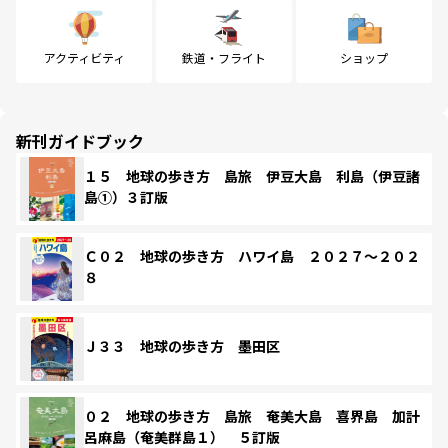
アクティビティ
鉄道・フライト
ショップ
新刊ガイドブック
１５ 地球の歩き方 島旅 伊豆大島 利島（伊豆諸
島①）３訂版
Ｃ０２ 地球の歩き方 ハワイ島 ２０２７～２０２
８
Ｊ３３ 地球の歩き方 墨田区
０２ 地球の歩き方 島旅 奄美大島 喜界島 加計
呂麻島（奄美群島１） ５訂版