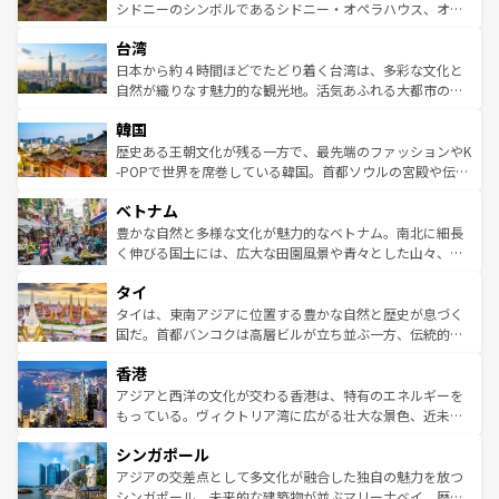
しみながら、その多様性と豊かな歴史を感じることができ
おすすめ。エメラルドグリーンに輝く海をはじめ、豊かな
シドニーのシンボルであるシドニー・オペラハウス、オー
るだろう。車でのロードトリップや列車の旅も、アメリカ
文化や歴史が息づいている。「アロハスピリット」と呼ば
ストラリア東海岸北部に広がる大サンゴ礁地帯グレートバ
ならではの贅沢な旅のスタイルだ。 なお、新着のアメリカ
台湾
れるおもてなしの心で訪れる人々を迎えてくれるハワイの
リアリーフや大陸中央部にそびえるウルル（エアーズロッ
情報は
コンテンツ一覧
を参照してほしい。
人々、おいしいローカルフードやハワイアンミュージッ
ク）、タスマニアの美しい原生林やケアンズの熱帯雨林な
日本から約４時間ほどでたどり着く台湾は、多彩な文化と
ク、伝統的なフラダンスなど、すべてがハワイの魅力を彩
ど、見どころがたくさん。また、カフェやワイン、オージ
自然が織りなす魅力的な観光地。活気あふれる大都市の台
っている。訪れるたびに新しい発見と感動が待っているハ
ービーフなどの食文化も豊かで、美味しいものであふれて
北やノスタルジックな町並みが人気な九份（ジォウフェ
ワイを、存分に味わってほしい。 なお、新着のハワイ情報
韓国
いる。アクティビティも充実しており、サーフィンやダイ
ン）、静ひつな山岳地帯である台湾東部など、都市の喧騒
は
コンテンツ一覧
を参照してほしい。
ビング、ハイキングなど、アウトドア好きにはたまらな
と山間の静けさが共存しており、訪れる人に新しい発見と
歴史ある王朝文化が残る一方で、最先端のファッションやK
い。オーストラリアの多彩な魅力を存分に味わいつくそ
驚きをもたらしてくれる。また、奥深い台湾の食文化も魅
-POPで世界を席巻している韓国。首都ソウルの宮殿や伝統
う。 なお、新着のオーストラリア情報は
コンテンツ一覧
を
力で、夜市などの屋台グルメから高級料理、ヘルシーで美
家屋が並ぶエリアでは韓国の歴史と文化に浸ることがで
参照してほしい。
ベトナム
容にもいいと評判のスイーツなど、バラエティ豊かな料理
き、地方に足を延ばせば四季折々の自然美を楽しむことが
が味わえる。 なお、新着の台湾情報は
コンテンツ一覧
を参
できる。そして、キムチや焼肉、絶品のストリートフード
豊かな自然と多様な文化が魅力的なベトナム。南北に細長
照してほしい。
まで、さまざまな韓国料理が待っている。夜には、韓国な
く伸びる国土には、広大な田園風景や青々とした山々、世
らではのナイトライフも堪能できる。あたたかいホスピタ
界遺産に登録された壮大な自然景観が点在し、都市部では
タイ
リティに包まれながら、韓国の多彩な魅力を心ゆくまで味
急速な発展と共に伝統が息づく。ハノイの古い町並みやホ
わってみてほしい。 なお、新着の韓国情報は
コンテンツ一
ーチミン市のフランス統治時代の建物も、独特の雰囲気を
タイは、東南アジアに位置する豊かな自然と歴史が息づく
覧
を参照してほしい。
醸し出している。また、バラエティの豊かさとおいしさで
国だ。首都バンコクは高層ビルが立ち並ぶ一方、伝統的な
世界中の食通を魅了してやまないベトナム料理も魅力のひ
寺院や市場がいたるところに点在し、古きよき文化と現代
香港
とつ。フォーやバインミー、ベトナムコーヒーなどは、ぜ
の活気が交差している。北部ではチェンマイなどの山岳地
ひ現地で味わいたい。どの地域を訪れてもあたたかい人々
帯で自然と触れ合い、南部ではプーケットやクラビの美し
アジアと西洋の文化が交わる香港は、特有のエネルギーを
が旅行者を迎えてくれるので、きっと忘れられない旅にな
いビーチでリゾート気分を楽しむことができる。タイ料理
もっている。ヴィクトリア湾に広がる壮大な景色、近未来
るはずだ。 なお、新着のベトナム情報は
コンテンツ一覧
を
は世界的に有名で、屋台から高級レストランまで味覚を刺
的なアートスポット、そして歴史と現代が融合した町並
参照してほしい。
シンガポール
激する。気候は一年中温暖で、どの季節にも異なる楽しみ
み、どこを訪れても感動するはず。観光スポットが密集し
が待っている。親しみやすいタイの人々、仏教を中心とし
ており、効率よく見どころを回れるのも魅力。息をのむよ
アジアの交差点として多文化が融合した独自の魅力を放つ
た文化、そして多様な観光資源が、訪れる旅人を魅了し続
うな絶景から文化的な体験まで、香港を存分に楽しみ尽く
シンガポール。未来的な建築物が並ぶマリーナベイ、歴史