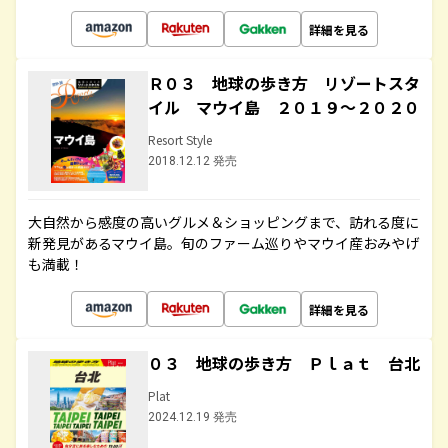
詳細を見る
Ｒ０３ 地球の歩き方 リゾートスタ
イル マウイ島 ２０１９～２０２０
Resort Style
2018.12.12 発売
大自然から感度の高いグルメ＆ショッピングまで、訪れる度に
新発見があるマウイ島。旬のファーム巡りやマウイ産おみやげ
も満載！
詳細を見る
０３ 地球の歩き方 Ｐｌａｔ 台北
Plat
2024.12.19 発売