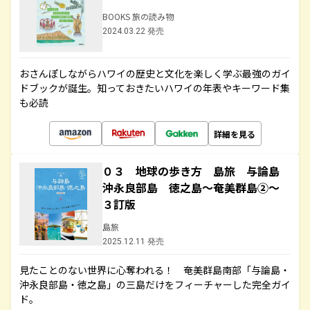
BOOKS 旅の読み物
2024.03.22 発売
おさんぽしながらハワイの歴史と文化を楽しく学ぶ最強のガイ
ドブックが誕生。知っておきたいハワイの年表やキーワード集
も必読
詳細を見る
０３ 地球の歩き方 島旅 与論島
沖永良部島 徳之島～奄美群島②～
３訂版
島旅
2025.12.11 発売
見たことのない世界に心奪われる！ 奄美群島南部「与論島・
沖永良部島・徳之島」の三島だけをフィーチャーした完全ガイ
ド。