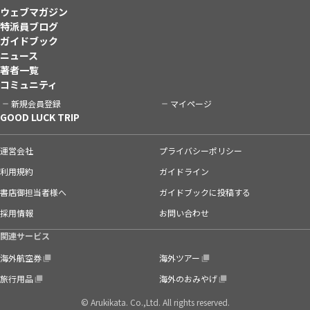
ウェブマガジン
特派員ブログ
ガイドブック
ニュース
著者一覧
コミュニティ
新規会員登録
マイページ
GOOD LUCK TRIP
運営会社
プライバシーポリシー
利用規約
ガイドライン
書店御担当者様へ
ガイドブックに投稿する
採用情報
お問い合わせ
関連サービス
海外航空券
海外ツアー
旅行用品
海外のおみやげ
© Arukikata. Co.,Ltd. All rights reserved.