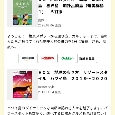
島 喜界島 加計呂麻島（奄美群島
１） ５訂版
島旅
2026.08.06 発売
ようこそ！ 絶景スポットから遊び方、カルチャーまで、島の
人たちが教えてくれた奄美大島の魅力を1冊に凝縮。さあ、島
旅へ。
詳細を見る
Ｒ０２ 地球の歩き方 リゾートスタ
イル ハワイ島 ２０１９～２０２０
Resort Style
2018.11.14 発売
ハワイ島のダイナミックな自然は訪れる人々を魅了します。パ
ワースポットも数多く、進化する自然派グルメも見逃せない！