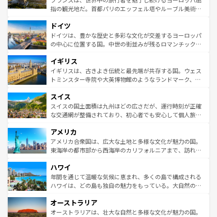
アートに溢れた街角から、地方では古代ローマ遺跡や中世
指の観光地だ。首都パリのエッフェル塔やルーブル美術館
の城塞都市、穏やかなビーチリゾートまで多彩な表情を見
といった象徴的なスポットから、田舎町の古風な美しさま
せる。地方によって風土や気候が異なるスペインはその個
ドイツ
で、幅広い魅力が詰まっている。華麗な宮殿、歴史的な大
性で訪れる人を魅了する。 なお、新着のスペイン情報は
コ
聖堂、美しいビーチ、そして豊かな自然が、訪れる者を心
ドイツは、豊かな歴史と多彩な文化が交差するヨーロッパ
ンテンツ一覧
を参照してほしい。
から魅了する。また、フランスは美食の国としても知ら
の中心に位置する国。中世の街並みが残るロマンチック街
れ、フランス料理はユネスコ無形文化遺産にも登録されて
道から、未来を先取りするようなモダンな都市まで多様な
イギリス
いる。シャンパンの発祥地であるランス、プロヴァンスの
顔を持つこの国は、どこを歩いても飽きることがない。ベ
香り高いラベンダー畑など、多彩な楽しみ方が可能だ。さ
ルリンの文化的活気、バイエルン州のアルプスの絶景、そ
イギリスは、古きよき伝統と最先端が共存する国。ウェス
らに、パリ以外の地域にも魅力が溢れており、どの街角に
してライン川沿いのワイン畑といった風景は必見。ビール
トミンスター寺院や大英博物館のようなランドマーク、歴
も豊かな歴史と文化が息づいている。パリ以外の個性あふ
とソーセージを味わいながら地元の人と過ごす楽しい時間
史ある大学都市、美しい丘陵地帯や牧歌的な風景など、エ
れる地方に足を運ぶとそれぞれで全く異なる文化を体験で
スイス
は、お酒好きな人にはぜひ体験してほしい。 なお、新着の
リアごとに異なる魅力がある。また、優雅なアフタヌーン
きるだろう。 なお、新着のフランス情報は
コンテンツ一覧
ドイツ情報は
コンテンツ一覧
を参照してほしい。
ティー、ビール好きにはたまらない英国パブ、サッカー観
スイスの国土面積は九州ほどの広さだが、運行時刻が正確
を参照してほしい。
戦など、本場だからこそできる体験も豊富。イギリスを旅
な交通網が整備されており、初心者でも安心して個人旅行
して楽しみつくそう。 なお、新着のイギリス情報は
コンテ
を楽しめる。日本同様に時刻表どおりの旅が可能だ。中世
アメリカ
ンツ一覧
を参照してほしい。
の建物がそのまま残る町や、スイスならではのユニークな
博物館もあり、アルプス観光だけでなく町歩きも満喫する
アメリカ合衆国は、広大な土地と多様な文化が魅力の国。
ことができる。国民の所得が高いため物価も高いが、旅行
東海岸の都市部から西海岸のカリフォルニアまで、訪れる
者向けの交通パス提供のサービスもあり、うまく活用すれ
場所ごとに異なる風景と体験が待っている。ニューヨーク
ハワイ
ば市内交通費無料で観光を楽しむこともできる。 なお、新
のような巨大都市は、観光、ショッピング、エンターテイ
着のスイス情報は
コンテンツ一覧
を参照してほしい。
ンメントが詰まった刺激的なスポットだ。一方、アメリカ
年間を通じて温暖な気候に恵まれ、多くの島で構成される
西部には大自然が広がり、グランドキャニオンやイエロー
ハワイは、どの島も独自の魅力をもっている。大自然の神
ストーン国立公園といった絶景が堪能できる。さらに、南
秘を感じたいなら、火山が生み出した壮大な景観を誇るハ
オーストラリア
部のニューオーリンズでは、音楽と美食が融合した独特の
ワイ島は見逃せない。また、定番の観光地といえばオアフ
文化が魅力。旅行者はアメリカの各地域で異なる魅力を楽
島だが、静かな自然を求めるならマウイ島やカウアイ島が
オーストラリアは、壮大な自然と多様な文化が魅力の国。