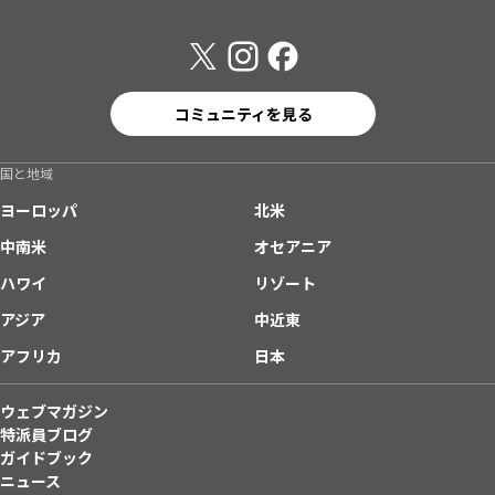
コミュニティを見る
国と地域
ヨーロッパ
北米
中南米
オセアニア
ハワイ
リゾート
アジア
中近東
アフリカ
日本
ウェブマガジン
特派員ブログ
ガイドブック
ニュース