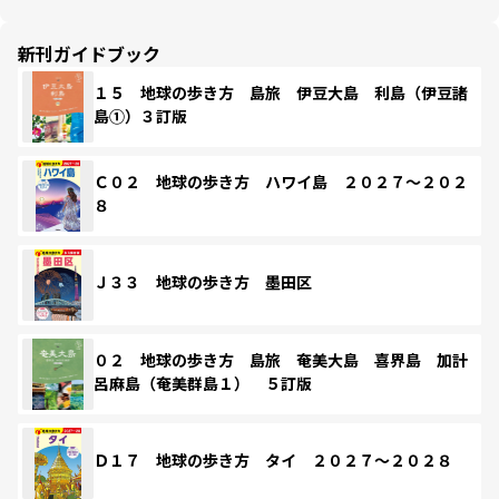
新刊ガイドブック
１５ 地球の歩き方 島旅 伊豆大島 利島（伊豆諸
島①）３訂版
Ｃ０２ 地球の歩き方 ハワイ島 ２０２７～２０２
８
Ｊ３３ 地球の歩き方 墨田区
０２ 地球の歩き方 島旅 奄美大島 喜界島 加計
呂麻島（奄美群島１） ５訂版
Ｄ１７ 地球の歩き方 タイ ２０２７～２０２８