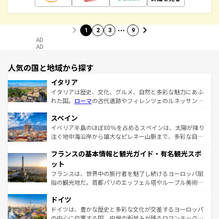
…
1
2
3
9
AD
AD
人気の国と地域から探す
イタリア
イタリアは歴史、文化、グルメ、自然と多彩な魅力にあふ
れた国。
ローマ
の古代遺跡やフィレンツェのルネッサンス
美術、ヴェネツィアの運河など、歴史あるスポットはもち
スペイン
ろん、トスカーナの美しい田園風景やアマルフィ海岸の絶
景など、自然景観も見逃せない。観光の合間には、本場の
イベリア半島のほぼ80％を占めるスペインは、太陽が降り
ピザやパスタなど、絶品のイタリア料理を堪能することも
注ぐ地中海沿岸から雄大なピレネー山脈まで、多彩な自然
できる。朝目覚めてから夜眠るまで、すべての瞬間を楽し
と文化が詰まったヨーロッパ屈指の旅行先だ。多様な地域
フランスの基本情報と観光ガイド・有名観光スポ
ませてくれるイタリアで、忘れられない旅をしてみよう！
文化が根付くこの国では、情熱的なフラメンコ、熱気あふ
なお、新着のイタリア情報は
コンテンツ一覧
を参照してほ
れる闘牛、そして美味しいタパスが生活の一部となってい
ット
しい。
る。首都マドリードの洗練された雰囲気や、バルセロナの
フランスは、世界中の旅行者を魅了し続けるヨーロッパ屈
アートに溢れた街角から、地方では古代ローマ遺跡や中世
指の観光地だ。首都パリのエッフェル塔やルーブル美術館
の城塞都市、穏やかなビーチリゾートまで多彩な表情を見
といった象徴的なスポットから、田舎町の古風な美しさま
せる。地方によって風土や気候が異なるスペインはその個
ドイツ
で、幅広い魅力が詰まっている。華麗な宮殿、歴史的な大
性で訪れる人を魅了する。 なお、新着のスペイン情報は
コ
聖堂、美しいビーチ、そして豊かな自然が、訪れる者を心
ドイツは、豊かな歴史と多彩な文化が交差するヨーロッパ
ンテンツ一覧
を参照してほしい。
から魅了する。また、フランスは美食の国としても知ら
の中心に位置する国。中世の街並みが残るロマンチック街