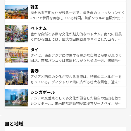
っている。訪れるたびに新しい発見と感動が待っているハ
ービーフなどの食文化も豊かで、美味しいものであふれて
北やノスタルジックな町並みが人気な九份（ジォウフェ
ワイを、存分に味わってほしい。 なお、新着のハワイ情報
韓国
いる。アクティビティも充実しており、サーフィンやダイ
ン）、静ひつな山岳地帯である台湾東部など、都市の喧騒
は
コンテンツ一覧
を参照してほしい。
ビング、ハイキングなど、アウトドア好きにはたまらな
と山間の静けさが共存しており、訪れる人に新しい発見と
歴史ある王朝文化が残る一方で、最先端のファッションやK
い。オーストラリアの多彩な魅力を存分に味わいつくそ
驚きをもたらしてくれる。また、奥深い台湾の食文化も魅
-POPで世界を席巻している韓国。首都ソウルの宮殿や伝統
う。 なお、新着のオーストラリア情報は
コンテンツ一覧
を
力で、夜市などの屋台グルメから高級料理、ヘルシーで美
家屋が並ぶエリアでは韓国の歴史と文化に浸ることがで
参照してほしい。
ベトナム
容にもいいと評判のスイーツなど、バラエティ豊かな料理
き、地方に足を延ばせば四季折々の自然美を楽しむことが
が味わえる。 なお、新着の台湾情報は
コンテンツ一覧
を参
できる。そして、キムチや焼肉、絶品のストリートフード
豊かな自然と多様な文化が魅力的なベトナム。南北に細長
照してほしい。
まで、さまざまな韓国料理が待っている。夜には、韓国な
く伸びる国土には、広大な田園風景や青々とした山々、世
らではのナイトライフも堪能できる。あたたかいホスピタ
界遺産に登録された壮大な自然景観が点在し、都市部では
タイ
リティに包まれながら、韓国の多彩な魅力を心ゆくまで味
急速な発展と共に伝統が息づく。ハノイの古い町並みやホ
わってみてほしい。 なお、新着の韓国情報は
コンテンツ一
ーチミン市のフランス統治時代の建物も、独特の雰囲気を
タイは、東南アジアに位置する豊かな自然と歴史が息づく
覧
を参照してほしい。
醸し出している。また、バラエティの豊かさとおいしさで
国だ。首都バンコクは高層ビルが立ち並ぶ一方、伝統的な
世界中の食通を魅了してやまないベトナム料理も魅力のひ
寺院や市場がいたるところに点在し、古きよき文化と現代
香港
とつ。フォーやバインミー、ベトナムコーヒーなどは、ぜ
の活気が交差している。北部ではチェンマイなどの山岳地
ひ現地で味わいたい。どの地域を訪れてもあたたかい人々
帯で自然と触れ合い、南部ではプーケットやクラビの美し
アジアと西洋の文化が交わる香港は、特有のエネルギーを
が旅行者を迎えてくれるので、きっと忘れられない旅にな
いビーチでリゾート気分を楽しむことができる。タイ料理
もっている。ヴィクトリア湾に広がる壮大な景色、近未来
るはずだ。 なお、新着のベトナム情報は
コンテンツ一覧
を
は世界的に有名で、屋台から高級レストランまで味覚を刺
的なアートスポット、そして歴史と現代が融合した町並
参照してほしい。
シンガポール
激する。気候は一年中温暖で、どの季節にも異なる楽しみ
み、どこを訪れても感動するはず。観光スポットが密集し
が待っている。親しみやすいタイの人々、仏教を中心とし
ており、効率よく見どころを回れるのも魅力。息をのむよ
アジアの交差点として多文化が融合した独自の魅力を放つ
た文化、そして多様な観光資源が、訪れる旅人を魅了し続
うな絶景から文化的な体験まで、香港を存分に楽しみ尽く
シンガポール。未来的な建築物が並ぶマリーナベイ、歴史
ける。 なお、新着のタイ情報は
コンテンツ一覧
を参照して
そう。 なお、新着の香港情報は
コンテンツ一覧
を参照して
と伝統を感じられるエスニックタウン、多数の緑豊かな公
ほしい。
ほしい。
園や自然保護区など、自然が調和した近代的な景観と文化
の多様性あふれるカラフルな町は、どこを歩いても新しい
国と地域
発見がある。さらに、治安のよさや充実した公共交通機関
も、旅行者にとっては魅力的なポイント。グルメも豊富