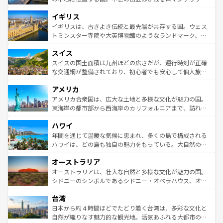
れ、フランス料理はユネスコ無形文化遺産にも登録されて
道から、未来を先取りするようなモダンな都市まで多様な
イギリス
いる。シャンパンの発祥地であるランス、プロヴァンスの
顔を持つこの国は、どこを歩いても飽きることがない。ベ
香り高いラベンダー畑など、多彩な楽しみ方が可能だ。さ
ルリンの文化的活気、バイエルン州のアルプスの絶景、そ
イギリスは、古きよき伝統と最先端が共存する国。ウェス
らに、パリ以外の地域にも魅力が溢れており、どの街角に
してライン川沿いのワイン畑といった風景は必見。ビール
トミンスター寺院や大英博物館のようなランドマーク、歴
も豊かな歴史と文化が息づいている。パリ以外の個性あふ
とソーセージを味わいながら地元の人と過ごす楽しい時間
史ある大学都市、美しい丘陵地帯や牧歌的な風景など、エ
れる地方に足を運ぶとそれぞれで全く異なる文化を体験で
スイス
は、お酒好きな人にはぜひ体験してほしい。 なお、新着の
リアごとに異なる魅力がある。また、優雅なアフタヌーン
きるだろう。 なお、新着のフランス情報は
コンテンツ一覧
ドイツ情報は
コンテンツ一覧
を参照してほしい。
ティー、ビール好きにはたまらない英国パブ、サッカー観
スイスの国土面積は九州ほどの広さだが、運行時刻が正確
を参照してほしい。
戦など、本場だからこそできる体験も豊富。イギリスを旅
な交通網が整備されており、初心者でも安心して個人旅行
して楽しみつくそう。 なお、新着のイギリス情報は
コンテ
を楽しめる。日本同様に時刻表どおりの旅が可能だ。中世
アメリカ
ンツ一覧
を参照してほしい。
の建物がそのまま残る町や、スイスならではのユニークな
博物館もあり、アルプス観光だけでなく町歩きも満喫する
アメリカ合衆国は、広大な土地と多様な文化が魅力の国。
ことができる。国民の所得が高いため物価も高いが、旅行
東海岸の都市部から西海岸のカリフォルニアまで、訪れる
者向けの交通パス提供のサービスもあり、うまく活用すれ
場所ごとに異なる風景と体験が待っている。ニューヨーク
ハワイ
ば市内交通費無料で観光を楽しむこともできる。 なお、新
のような巨大都市は、観光、ショッピング、エンターテイ
着のスイス情報は
コンテンツ一覧
を参照してほしい。
ンメントが詰まった刺激的なスポットだ。一方、アメリカ
年間を通じて温暖な気候に恵まれ、多くの島で構成される
西部には大自然が広がり、グランドキャニオンやイエロー
ハワイは、どの島も独自の魅力をもっている。大自然の神
ストーン国立公園といった絶景が堪能できる。さらに、南
秘を感じたいなら、火山が生み出した壮大な景観を誇るハ
オーストラリア
部のニューオーリンズでは、音楽と美食が融合した独特の
ワイ島は見逃せない。また、定番の観光地といえばオアフ
文化が魅力。旅行者はアメリカの各地域で異なる魅力を楽
島だが、静かな自然を求めるならマウイ島やカウアイ島が
オーストラリアは、壮大な自然と多様な文化が魅力の国。
しみながら、その多様性と豊かな歴史を感じることができ
おすすめ。エメラルドグリーンに輝く海をはじめ、豊かな
シドニーのシンボルであるシドニー・オペラハウス、オー
るだろう。車でのロードトリップや列車の旅も、アメリカ
文化や歴史が息づいている。「アロハスピリット」と呼ば
ストラリア東海岸北部に広がる大サンゴ礁地帯グレートバ
ならではの贅沢な旅のスタイルだ。 なお、新着のアメリカ
台湾
れるおもてなしの心で訪れる人々を迎えてくれるハワイの
リアリーフや大陸中央部にそびえるウルル（エアーズロッ
情報は
コンテンツ一覧
を参照してほしい。
人々、おいしいローカルフードやハワイアンミュージッ
ク）、タスマニアの美しい原生林やケアンズの熱帯雨林な
日本から約４時間ほどでたどり着く台湾は、多彩な文化と
ク、伝統的なフラダンスなど、すべてがハワイの魅力を彩
ど、見どころがたくさん。また、カフェやワイン、オージ
自然が織りなす魅力的な観光地。活気あふれる大都市の台