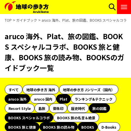
TOP
ガイドブック
aruco 海外、Plat、旅の図鑑、BOOKS スペシャルコ
aruco 海外、Plat、旅の図鑑、BOOK
S スペシャルコラボ、BOOKS 旅と健
康、BOOKS 旅の読み物、BOOKSのガ
イドブック一覧
すべて
地球の歩き方 海外
地球の歩き方 Jシリーズ（国内）
aruco 海外
aruco 国内
Plat
ランキング&テクニック
Resort Style
島旅
御朱印
歴史時代
旅の図鑑
BOOKS スペシャルコラボ
BOOKS 旅の名言＆絶景
BOOKS 旅と健康
BOOKS 旅の読み物
BOOKS
D-Books