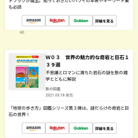
ドブックが誕生。知っておきたいハワイの年表やキーワード集
も必読
詳細を見る
AD
Ｗ０３ 世界の魅力的な奇岩と巨石１
３９選
不思議とロマンに満ちた岩石の謎を旅の雑
学とともに解説
旅の図鑑
2021.03.18 発売
「地球の歩き方」図鑑シリーズ第３弾は、謎だらけの奇岩と巨
石の世界！
詳細を見る