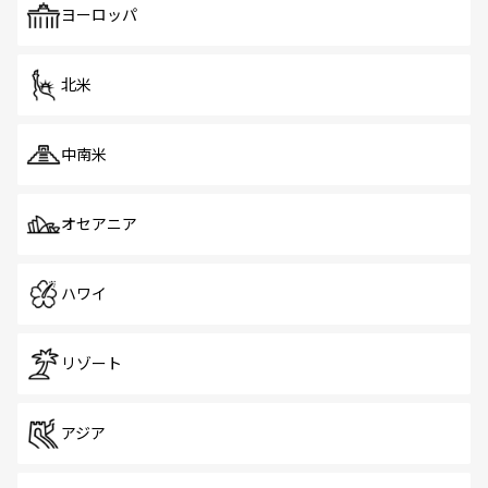
で、ホーカーズは地元の風情を楽しめる外せないスポット
ヨーロッパ
だ。訪れる人を飽きさせないシンガポールで、多様な魅力
を体感しよう。 なお、新着のシンガポール情報は
コンテン
ツ一覧
を参照してほしい。
北米
中南米
オセアニア
ハワイ
リゾート
アジア