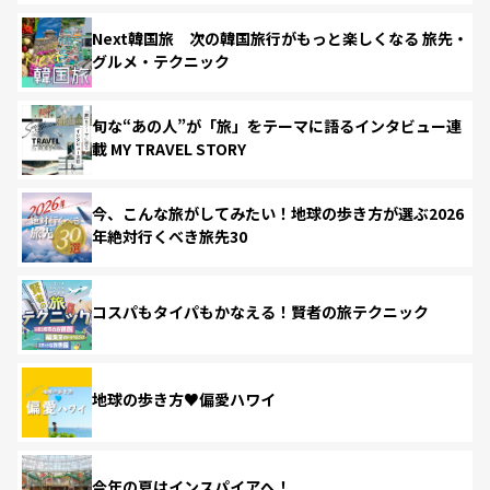
Next韓国旅 次の韓国旅行がもっと楽しくなる 旅先・
グルメ・テクニック
旬な“あの人”が「旅」をテーマに語るインタビュー連
載 MY TRAVEL STORY
今、こんな旅がしてみたい！地球の歩き方が選ぶ2026
年絶対行くべき旅先30
コスパもタイパもかなえる！賢者の旅テクニック
地球の歩き方♥偏愛ハワイ
今年の夏はインスパイアへ！