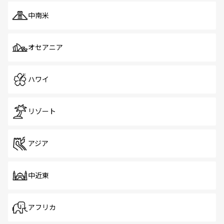
中南米
オセアニア
ハワイ
リゾート
アジア
中近東
アフリカ