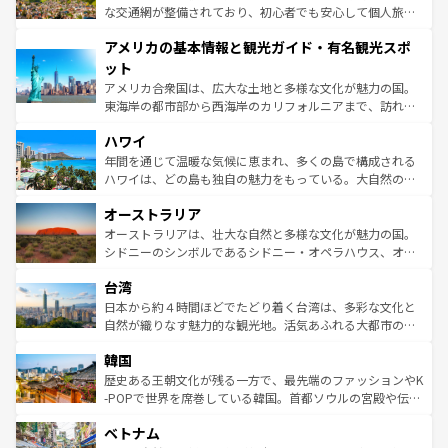
を参照してほしい。
戦など、本場だからこそできる体験も豊富。イギリスを旅
な交通網が整備されており、初心者でも安心して個人旅行
して楽しみつくそう。 なお、新着のイギリス情報は
コンテ
を楽しめる。日本同様に時刻表どおりの旅が可能だ。中世
アメリカの基本情報と観光ガイド・有名観光スポ
ンツ一覧
を参照してほしい。
の建物がそのまま残る町や、スイスならではのユニークな
博物館もあり、アルプス観光だけでなく町歩きも満喫する
ット
ことができる。国民の所得が高いため物価も高いが、旅行
アメリカ合衆国は、広大な土地と多様な文化が魅力の国。
者向けの交通パス提供のサービスもあり、うまく活用すれ
東海岸の都市部から西海岸のカリフォルニアまで、訪れる
ば市内交通費無料で観光を楽しむこともできる。 なお、新
場所ごとに異なる風景と体験が待っている。ニューヨーク
着のスイス情報は
コンテンツ一覧
を参照してほしい。
ハワイ
のような巨大都市は、観光、ショッピング、エンターテイ
ンメントが詰まった刺激的なスポットだ。一方、アメリカ
年間を通じて温暖な気候に恵まれ、多くの島で構成される
西部には大自然が広がり、グランドキャニオンやイエロー
ハワイは、どの島も独自の魅力をもっている。大自然の神
ストーン国立公園といった絶景が堪能できる。さらに、南
秘を感じたいなら、火山が生み出した壮大な景観を誇るハ
オーストラリア
部のニューオーリンズでは、音楽と美食が融合した独特の
ワイ島は見逃せない。また、定番の観光地といえばオアフ
文化が魅力。旅行者はアメリカの各地域で異なる魅力を楽
島だが、静かな自然を求めるならマウイ島やカウアイ島が
オーストラリアは、壮大な自然と多様な文化が魅力の国。
しみながら、その多様性と豊かな歴史を感じることができ
おすすめ。エメラルドグリーンに輝く海をはじめ、豊かな
シドニーのシンボルであるシドニー・オペラハウス、オー
るだろう。車でのロードトリップや列車の旅も、アメリカ
文化や歴史が息づいている。「アロハスピリット」と呼ば
ストラリア東海岸北部に広がる大サンゴ礁地帯グレートバ
ならではの贅沢な旅のスタイルだ。 なお、新着のアメリカ
台湾
れるおもてなしの心で訪れる人々を迎えてくれるハワイの
リアリーフや大陸中央部にそびえるウルル（エアーズロッ
情報は
コンテンツ一覧
を参照してほしい。
人々、おいしいローカルフードやハワイアンミュージッ
ク）、タスマニアの美しい原生林やケアンズの熱帯雨林な
日本から約４時間ほどでたどり着く台湾は、多彩な文化と
ク、伝統的なフラダンスなど、すべてがハワイの魅力を彩
ど、見どころがたくさん。また、カフェやワイン、オージ
自然が織りなす魅力的な観光地。活気あふれる大都市の台
っている。訪れるたびに新しい発見と感動が待っているハ
ービーフなどの食文化も豊かで、美味しいものであふれて
北やノスタルジックな町並みが人気な九份（ジォウフェ
ワイを、存分に味わってほしい。 なお、新着のハワイ情報
韓国
いる。アクティビティも充実しており、サーフィンやダイ
ン）、静ひつな山岳地帯である台湾東部など、都市の喧騒
は
コンテンツ一覧
を参照してほしい。
ビング、ハイキングなど、アウトドア好きにはたまらな
と山間の静けさが共存しており、訪れる人に新しい発見と
歴史ある王朝文化が残る一方で、最先端のファッションやK
い。オーストラリアの多彩な魅力を存分に味わいつくそ
驚きをもたらしてくれる。また、奥深い台湾の食文化も魅
-POPで世界を席巻している韓国。首都ソウルの宮殿や伝統
う。 なお、新着のオーストラリア情報は
コンテンツ一覧
を
力で、夜市などの屋台グルメから高級料理、ヘルシーで美
家屋が並ぶエリアでは韓国の歴史と文化に浸ることがで
参照してほしい。
ベトナム
容にもいいと評判のスイーツなど、バラエティ豊かな料理
き、地方に足を延ばせば四季折々の自然美を楽しむことが