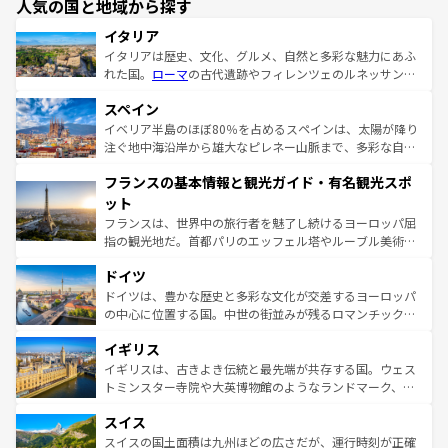
人気の国と地域から探す
イタリア
イタリアは歴史、文化、グルメ、自然と多彩な魅力にあふ
れた国。
ローマ
の古代遺跡やフィレンツェのルネッサンス
美術、ヴェネツィアの運河など、歴史あるスポットはもち
スペイン
ろん、トスカーナの美しい田園風景やアマルフィ海岸の絶
景など、自然景観も見逃せない。観光の合間には、本場の
イベリア半島のほぼ80％を占めるスペインは、太陽が降り
ピザやパスタなど、絶品のイタリア料理を堪能することも
注ぐ地中海沿岸から雄大なピレネー山脈まで、多彩な自然
できる。朝目覚めてから夜眠るまで、すべての瞬間を楽し
と文化が詰まったヨーロッパ屈指の旅行先だ。多様な地域
フランスの基本情報と観光ガイド・有名観光スポ
ませてくれるイタリアで、忘れられない旅をしてみよう！
文化が根付くこの国では、情熱的なフラメンコ、熱気あふ
なお、新着のイタリア情報は
コンテンツ一覧
を参照してほ
れる闘牛、そして美味しいタパスが生活の一部となってい
ット
しい。
る。首都マドリードの洗練された雰囲気や、バルセロナの
フランスは、世界中の旅行者を魅了し続けるヨーロッパ屈
アートに溢れた街角から、地方では古代ローマ遺跡や中世
指の観光地だ。首都パリのエッフェル塔やルーブル美術館
の城塞都市、穏やかなビーチリゾートまで多彩な表情を見
といった象徴的なスポットから、田舎町の古風な美しさま
せる。地方によって風土や気候が異なるスペインはその個
ドイツ
で、幅広い魅力が詰まっている。華麗な宮殿、歴史的な大
性で訪れる人を魅了する。 なお、新着のスペイン情報は
コ
聖堂、美しいビーチ、そして豊かな自然が、訪れる者を心
ドイツは、豊かな歴史と多彩な文化が交差するヨーロッパ
ンテンツ一覧
を参照してほしい。
から魅了する。また、フランスは美食の国としても知ら
の中心に位置する国。中世の街並みが残るロマンチック街
れ、フランス料理はユネスコ無形文化遺産にも登録されて
道から、未来を先取りするようなモダンな都市まで多様な
イギリス
いる。シャンパンの発祥地であるランス、プロヴァンスの
顔を持つこの国は、どこを歩いても飽きることがない。ベ
香り高いラベンダー畑など、多彩な楽しみ方が可能だ。さ
ルリンの文化的活気、バイエルン州のアルプスの絶景、そ
イギリスは、古きよき伝統と最先端が共存する国。ウェス
らに、パリ以外の地域にも魅力が溢れており、どの街角に
してライン川沿いのワイン畑といった風景は必見。ビール
トミンスター寺院や大英博物館のようなランドマーク、歴
も豊かな歴史と文化が息づいている。パリ以外の個性あふ
とソーセージを味わいながら地元の人と過ごす楽しい時間
史ある大学都市、美しい丘陵地帯や牧歌的な風景など、エ
れる地方に足を運ぶとそれぞれで全く異なる文化を体験で
スイス
は、お酒好きな人にはぜひ体験してほしい。 なお、新着の
リアごとに異なる魅力がある。また、優雅なアフタヌーン
きるだろう。 なお、新着のフランス情報は
コンテンツ一覧
ドイツ情報は
コンテンツ一覧
を参照してほしい。
ティー、ビール好きにはたまらない英国パブ、サッカー観
スイスの国土面積は九州ほどの広さだが、運行時刻が正確