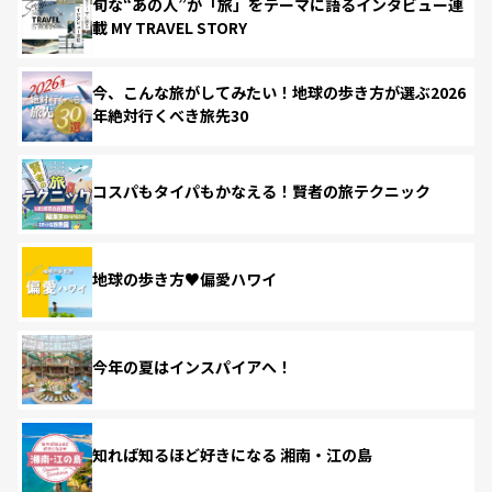
旬な“あの人”が「旅」をテーマに語るインタビュー連
載 MY TRAVEL STORY
今、こんな旅がしてみたい！地球の歩き方が選ぶ2026
年絶対行くべき旅先30
コスパもタイパもかなえる！賢者の旅テクニック
地球の歩き方♥偏愛ハワイ
今年の夏はインスパイアへ！
知れば知るほど好きになる 湘南・江の島