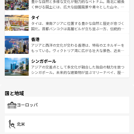
が味わえる。 なお、新着の台湾情報は
コンテンツ一覧
を参
できる。そして、キムチや焼肉、絶品のストリートフード
豊かな自然と多様な文化が魅力的なベトナム。南北に細長
照してほしい。
まで、さまざまな韓国料理が待っている。夜には、韓国な
く伸びる国土には、広大な田園風景や青々とした山々、世
らではのナイトライフも堪能できる。あたたかいホスピタ
界遺産に登録された壮大な自然景観が点在し、都市部では
タイ
リティに包まれながら、韓国の多彩な魅力を心ゆくまで味
急速な発展と共に伝統が息づく。ハノイの古い町並みやホ
わってみてほしい。 なお、新着の韓国情報は
コンテンツ一
ーチミン市のフランス統治時代の建物も、独特の雰囲気を
タイは、東南アジアに位置する豊かな自然と歴史が息づく
覧
を参照してほしい。
醸し出している。また、バラエティの豊かさとおいしさで
国だ。首都バンコクは高層ビルが立ち並ぶ一方、伝統的な
世界中の食通を魅了してやまないベトナム料理も魅力のひ
寺院や市場がいたるところに点在し、古きよき文化と現代
香港
とつ。フォーやバインミー、ベトナムコーヒーなどは、ぜ
の活気が交差している。北部ではチェンマイなどの山岳地
ひ現地で味わいたい。どの地域を訪れてもあたたかい人々
帯で自然と触れ合い、南部ではプーケットやクラビの美し
アジアと西洋の文化が交わる香港は、特有のエネルギーを
が旅行者を迎えてくれるので、きっと忘れられない旅にな
いビーチでリゾート気分を楽しむことができる。タイ料理
もっている。ヴィクトリア湾に広がる壮大な景色、近未来
るはずだ。 なお、新着のベトナム情報は
コンテンツ一覧
を
は世界的に有名で、屋台から高級レストランまで味覚を刺
的なアートスポット、そして歴史と現代が融合した町並
参照してほしい。
シンガポール
激する。気候は一年中温暖で、どの季節にも異なる楽しみ
み、どこを訪れても感動するはず。観光スポットが密集し
が待っている。親しみやすいタイの人々、仏教を中心とし
ており、効率よく見どころを回れるのも魅力。息をのむよ
アジアの交差点として多文化が融合した独自の魅力を放つ
た文化、そして多様な観光資源が、訪れる旅人を魅了し続
うな絶景から文化的な体験まで、香港を存分に楽しみ尽く
シンガポール。未来的な建築物が並ぶマリーナベイ、歴史
ける。 なお、新着のタイ情報は
コンテンツ一覧
を参照して
そう。 なお、新着の香港情報は
コンテンツ一覧
を参照して
と伝統を感じられるエスニックタウン、多数の緑豊かな公
ほしい。
ほしい。
園や自然保護区など、自然が調和した近代的な景観と文化
の多様性あふれるカラフルな町は、どこを歩いても新しい
国と地域
発見がある。さらに、治安のよさや充実した公共交通機関
も、旅行者にとっては魅力的なポイント。グルメも豊富
で、ホーカーズは地元の風情を楽しめる外せないスポット
ヨーロッパ
だ。訪れる人を飽きさせないシンガポールで、多様な魅力
を体感しよう。 なお、新着のシンガポール情報は
コンテン
ツ一覧
を参照してほしい。
北米