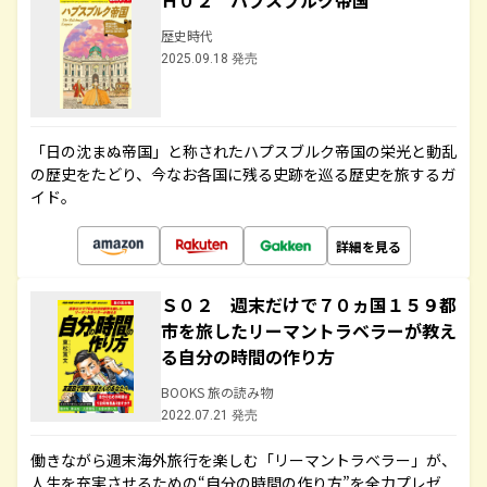
Ｈ０２ ハプスブルク帝国
歴史時代
2025.09.18 発売
「日の沈まぬ帝国」と称されたハプスブルク帝国の栄光と動乱
の歴史をたどり、今なお各国に残る史跡を巡る歴史を旅するガ
イド。
詳細を見る
Ｓ０２ 週末だけで７０ヵ国１５９都
市を旅したリーマントラベラーが教え
る自分の時間の作り方
BOOKS 旅の読み物
2022.07.21 発売
働きながら週末海外旅行を楽しむ「リーマントラベラー」が、
人生を充実させるための“自分の時間の作り方”を全力プレゼ