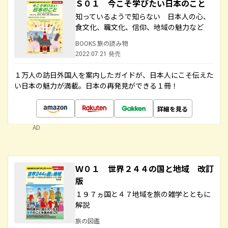
Ｓ０１ 今こそ学びたい日本のこと
知っているようで知らない 日本人の心、
食文化、職文化、信仰、地域の魅力など
BOOKS 旅の読み物
2022.07.21 発売
１万人の訪日外国人を案内したガイドが、日本人にこそ伝えた
い日本の魅力が満載。日本の再発見ができる１冊！
詳細を見る
AD
Ｗ０１ 世界２４４の国と地域 改訂
版
１９７ヵ国と４７地域を旅の雑学とともに
解説
旅の図鑑