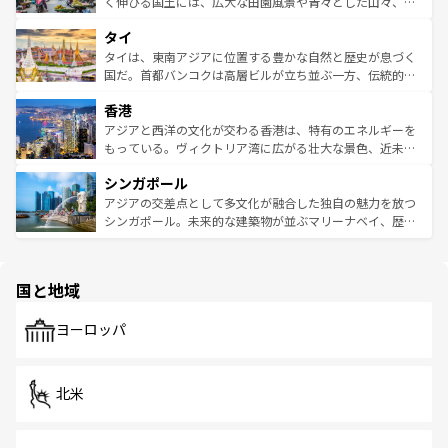
まで、さまざまな韓国料理が待っている。夜には、韓国な
く伸びる国土には、広大な田園風景や青々とした山々、世
らではのナイトライフも堪能できる。あたたかいホスピタ
界遺産に登録された壮大な自然景観が点在し、都市部では
タイ
リティに包まれながら、韓国の多彩な魅力を心ゆくまで味
急速な発展と共に伝統が息づく。ハノイの古い町並みやホ
わってみてほしい。 なお、新着の韓国情報は
コンテンツ一
ーチミン市のフランス統治時代の建物も、独特の雰囲気を
タイは、東南アジアに位置する豊かな自然と歴史が息づく
覧
を参照してほしい。
醸し出している。また、バラエティの豊かさとおいしさで
国だ。首都バンコクは高層ビルが立ち並ぶ一方、伝統的な
世界中の食通を魅了してやまないベトナム料理も魅力のひ
寺院や市場がいたるところに点在し、古きよき文化と現代
香港
とつ。フォーやバインミー、ベトナムコーヒーなどは、ぜ
の活気が交差している。北部ではチェンマイなどの山岳地
ひ現地で味わいたい。どの地域を訪れてもあたたかい人々
帯で自然と触れ合い、南部ではプーケットやクラビの美し
アジアと西洋の文化が交わる香港は、特有のエネルギーを
が旅行者を迎えてくれるので、きっと忘れられない旅にな
いビーチでリゾート気分を楽しむことができる。タイ料理
もっている。ヴィクトリア湾に広がる壮大な景色、近未来
るはずだ。 なお、新着のベトナム情報は
コンテンツ一覧
を
は世界的に有名で、屋台から高級レストランまで味覚を刺
的なアートスポット、そして歴史と現代が融合した町並
参照してほしい。
シンガポール
激する。気候は一年中温暖で、どの季節にも異なる楽しみ
み、どこを訪れても感動するはず。観光スポットが密集し
が待っている。親しみやすいタイの人々、仏教を中心とし
ており、効率よく見どころを回れるのも魅力。息をのむよ
アジアの交差点として多文化が融合した独自の魅力を放つ
た文化、そして多様な観光資源が、訪れる旅人を魅了し続
うな絶景から文化的な体験まで、香港を存分に楽しみ尽く
シンガポール。未来的な建築物が並ぶマリーナベイ、歴史
ける。 なお、新着のタイ情報は
コンテンツ一覧
を参照して
そう。 なお、新着の香港情報は
コンテンツ一覧
を参照して
と伝統を感じられるエスニックタウン、多数の緑豊かな公
ほしい。
ほしい。
園や自然保護区など、自然が調和した近代的な景観と文化
の多様性あふれるカラフルな町は、どこを歩いても新しい
国と地域
発見がある。さらに、治安のよさや充実した公共交通機関
も、旅行者にとっては魅力的なポイント。グルメも豊富
で、ホーカーズは地元の風情を楽しめる外せないスポット
ヨーロッパ
だ。訪れる人を飽きさせないシンガポールで、多様な魅力
を体感しよう。 なお、新着のシンガポール情報は
コンテン
ツ一覧
を参照してほしい。
北米