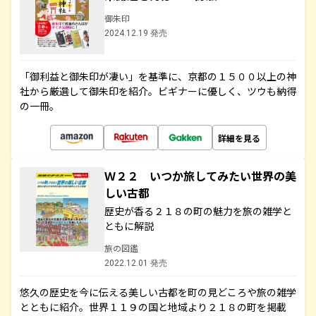
御朱印
2024.12.19 発売
「御利益と御朱印が凄い」を基準に、京都の１５００以上の神
社から厳選して御朱印を紹介。ビギナーに優しく、ツウも納得
の一冊。
詳細を見る
Ｗ２２ いつか旅してみたい世界の美
しい古都
歴史が香る２１８の町の魅力を旅の雑学と
ともに解説
旅の図鑑
2022.12.01 発売
悠久の歴史を今に伝える美しい古都を町の見どころや旅の雑学
とともに紹介。世界１１９の国と地域より２１８の町を掲載