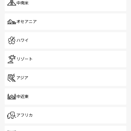
中南米
オセアニア
ハワイ
リゾート
アジア
中近東
アフリカ