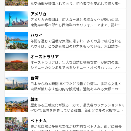
を参照してほしい。
戦など、本場だからこそできる体験も豊富。イギリスを旅
な交通網が整備されており、初心者でも安心して個人旅行
して楽しみつくそう。 なお、新着のイギリス情報は
コンテ
を楽しめる。日本同様に時刻表どおりの旅が可能だ。中世
アメリカ
ンツ一覧
を参照してほしい。
の建物がそのまま残る町や、スイスならではのユニークな
博物館もあり、アルプス観光だけでなく町歩きも満喫する
アメリカ合衆国は、広大な土地と多様な文化が魅力の国。
ことができる。国民の所得が高いため物価も高いが、旅行
東海岸の都市部から西海岸のカリフォルニアまで、訪れる
者向けの交通パス提供のサービスもあり、うまく活用すれ
場所ごとに異なる風景と体験が待っている。ニューヨーク
ハワイ
ば市内交通費無料で観光を楽しむこともできる。 なお、新
のような巨大都市は、観光、ショッピング、エンターテイ
着のスイス情報は
コンテンツ一覧
を参照してほしい。
ンメントが詰まった刺激的なスポットだ。一方、アメリカ
年間を通じて温暖な気候に恵まれ、多くの島で構成される
西部には大自然が広がり、グランドキャニオンやイエロー
ハワイは、どの島も独自の魅力をもっている。大自然の神
ストーン国立公園といった絶景が堪能できる。さらに、南
秘を感じたいなら、火山が生み出した壮大な景観を誇るハ
オーストラリア
部のニューオーリンズでは、音楽と美食が融合した独特の
ワイ島は見逃せない。また、定番の観光地といえばオアフ
文化が魅力。旅行者はアメリカの各地域で異なる魅力を楽
島だが、静かな自然を求めるならマウイ島やカウアイ島が
オーストラリアは、壮大な自然と多様な文化が魅力の国。
しみながら、その多様性と豊かな歴史を感じることができ
おすすめ。エメラルドグリーンに輝く海をはじめ、豊かな
シドニーのシンボルであるシドニー・オペラハウス、オー
るだろう。車でのロードトリップや列車の旅も、アメリカ
文化や歴史が息づいている。「アロハスピリット」と呼ば
ストラリア東海岸北部に広がる大サンゴ礁地帯グレートバ
ならではの贅沢な旅のスタイルだ。 なお、新着のアメリカ
台湾
れるおもてなしの心で訪れる人々を迎えてくれるハワイの
リアリーフや大陸中央部にそびえるウルル（エアーズロッ
情報は
コンテンツ一覧
を参照してほしい。
人々、おいしいローカルフードやハワイアンミュージッ
ク）、タスマニアの美しい原生林やケアンズの熱帯雨林な
日本から約４時間ほどでたどり着く台湾は、多彩な文化と
ク、伝統的なフラダンスなど、すべてがハワイの魅力を彩
ど、見どころがたくさん。また、カフェやワイン、オージ
自然が織りなす魅力的な観光地。活気あふれる大都市の台
っている。訪れるたびに新しい発見と感動が待っているハ
ービーフなどの食文化も豊かで、美味しいものであふれて
北やノスタルジックな町並みが人気な九份（ジォウフェ
ワイを、存分に味わってほしい。 なお、新着のハワイ情報
韓国
いる。アクティビティも充実しており、サーフィンやダイ
ン）、静ひつな山岳地帯である台湾東部など、都市の喧騒
は
コンテンツ一覧
を参照してほしい。
ビング、ハイキングなど、アウトドア好きにはたまらな
と山間の静けさが共存しており、訪れる人に新しい発見と
歴史ある王朝文化が残る一方で、最先端のファッションやK
い。オーストラリアの多彩な魅力を存分に味わいつくそ
驚きをもたらしてくれる。また、奥深い台湾の食文化も魅
-POPで世界を席巻している韓国。首都ソウルの宮殿や伝統
う。 なお、新着のオーストラリア情報は
コンテンツ一覧
を
力で、夜市などの屋台グルメから高級料理、ヘルシーで美
家屋が並ぶエリアでは韓国の歴史と文化に浸ることがで
参照してほしい。
ベトナム
容にもいいと評判のスイーツなど、バラエティ豊かな料理
き、地方に足を延ばせば四季折々の自然美を楽しむことが
が味わえる。 なお、新着の台湾情報は
コンテンツ一覧
を参
できる。そして、キムチや焼肉、絶品のストリートフード
豊かな自然と多様な文化が魅力的なベトナム。南北に細長
照してほしい。