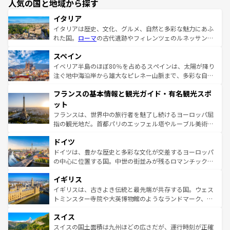
人気の国と地域から探す
イタリア
イタリアは歴史、文化、グルメ、自然と多彩な魅力にあふ
れた国。
ローマ
の古代遺跡やフィレンツェのルネッサンス
美術、ヴェネツィアの運河など、歴史あるスポットはもち
スペイン
ろん、トスカーナの美しい田園風景やアマルフィ海岸の絶
景など、自然景観も見逃せない。観光の合間には、本場の
イベリア半島のほぼ80％を占めるスペインは、太陽が降り
ピザやパスタなど、絶品のイタリア料理を堪能することも
注ぐ地中海沿岸から雄大なピレネー山脈まで、多彩な自然
できる。朝目覚めてから夜眠るまで、すべての瞬間を楽し
と文化が詰まったヨーロッパ屈指の旅行先だ。多様な地域
フランスの基本情報と観光ガイド・有名観光スポ
ませてくれるイタリアで、忘れられない旅をしてみよう！
文化が根付くこの国では、情熱的なフラメンコ、熱気あふ
なお、新着のイタリア情報は
コンテンツ一覧
を参照してほ
れる闘牛、そして美味しいタパスが生活の一部となってい
ット
しい。
る。首都マドリードの洗練された雰囲気や、バルセロナの
フランスは、世界中の旅行者を魅了し続けるヨーロッパ屈
アートに溢れた街角から、地方では古代ローマ遺跡や中世
指の観光地だ。首都パリのエッフェル塔やルーブル美術館
の城塞都市、穏やかなビーチリゾートまで多彩な表情を見
といった象徴的なスポットから、田舎町の古風な美しさま
せる。地方によって風土や気候が異なるスペインはその個
ドイツ
で、幅広い魅力が詰まっている。華麗な宮殿、歴史的な大
性で訪れる人を魅了する。 なお、新着のスペイン情報は
コ
聖堂、美しいビーチ、そして豊かな自然が、訪れる者を心
ドイツは、豊かな歴史と多彩な文化が交差するヨーロッパ
ンテンツ一覧
を参照してほしい。
から魅了する。また、フランスは美食の国としても知ら
の中心に位置する国。中世の街並みが残るロマンチック街
れ、フランス料理はユネスコ無形文化遺産にも登録されて
道から、未来を先取りするようなモダンな都市まで多様な
イギリス
いる。シャンパンの発祥地であるランス、プロヴァンスの
顔を持つこの国は、どこを歩いても飽きることがない。ベ
香り高いラベンダー畑など、多彩な楽しみ方が可能だ。さ
ルリンの文化的活気、バイエルン州のアルプスの絶景、そ
イギリスは、古きよき伝統と最先端が共存する国。ウェス
らに、パリ以外の地域にも魅力が溢れており、どの街角に
してライン川沿いのワイン畑といった風景は必見。ビール
トミンスター寺院や大英博物館のようなランドマーク、歴
も豊かな歴史と文化が息づいている。パリ以外の個性あふ
とソーセージを味わいながら地元の人と過ごす楽しい時間
史ある大学都市、美しい丘陵地帯や牧歌的な風景など、エ
れる地方に足を運ぶとそれぞれで全く異なる文化を体験で
スイス
は、お酒好きな人にはぜひ体験してほしい。 なお、新着の
リアごとに異なる魅力がある。また、優雅なアフタヌーン
きるだろう。 なお、新着のフランス情報は
コンテンツ一覧
ドイツ情報は
コンテンツ一覧
を参照してほしい。
ティー、ビール好きにはたまらない英国パブ、サッカー観
スイスの国土面積は九州ほどの広さだが、運行時刻が正確