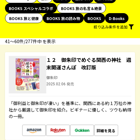
BOOKS スペシャルコラボ
BOOKS 旅の名言＆絶景
BOOKS 旅と健康
BOOKS 旅の読み物
BOOKS
D-Books
絞り込み条件を追加
41〜60件/277件中 を表示
１２ 御朱印でめぐる関西の神社 週
末開運さんぽ 改訂版
御朱印
2025.02.06 発売
「御利益と御朱印が凄い」を基準に、関西にある約１万社の神
社から厳選して御朱印を紹介。ビギナーに優しく、ツウも納得
の一冊。
詳細を見る