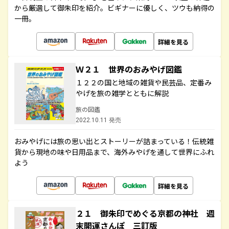
から厳選して御朱印を紹介。ビギナーに優しく、ツウも納得の
一冊。
詳細を見る
Ｗ２１ 世界のおみやげ図鑑
１２２の国と地域の雑貨や民芸品、定番み
やげを旅の雑学とともに解説
旅の図鑑
2022.10.11 発売
おみやげには旅の思い出とストーリーが詰まっている！伝統雑
貨から現地の味や日用品まで、海外みやげを通して世界にふれ
よう
詳細を見る
２１ 御朱印でめぐる京都の神社 週
末開運さんぽ 三訂版