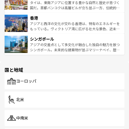
わってみてほしい。 なお、新着の韓国情報は
コンテンツ一
ーチミン市のフランス統治時代の建物も、独特の雰囲気を
タイは、東南アジアに位置する豊かな自然と歴史が息づく
覧
を参照してほしい。
醸し出している。また、バラエティの豊かさとおいしさで
国だ。首都バンコクは高層ビルが立ち並ぶ一方、伝統的な
世界中の食通を魅了してやまないベトナム料理も魅力のひ
寺院や市場がいたるところに点在し、古きよき文化と現代
香港
とつ。フォーやバインミー、ベトナムコーヒーなどは、ぜ
の活気が交差している。北部ではチェンマイなどの山岳地
ひ現地で味わいたい。どの地域を訪れてもあたたかい人々
帯で自然と触れ合い、南部ではプーケットやクラビの美し
アジアと西洋の文化が交わる香港は、特有のエネルギーを
が旅行者を迎えてくれるので、きっと忘れられない旅にな
いビーチでリゾート気分を楽しむことができる。タイ料理
もっている。ヴィクトリア湾に広がる壮大な景色、近未来
るはずだ。 なお、新着のベトナム情報は
コンテンツ一覧
を
は世界的に有名で、屋台から高級レストランまで味覚を刺
的なアートスポット、そして歴史と現代が融合した町並
参照してほしい。
シンガポール
激する。気候は一年中温暖で、どの季節にも異なる楽しみ
み、どこを訪れても感動するはず。観光スポットが密集し
が待っている。親しみやすいタイの人々、仏教を中心とし
ており、効率よく見どころを回れるのも魅力。息をのむよ
アジアの交差点として多文化が融合した独自の魅力を放つ
た文化、そして多様な観光資源が、訪れる旅人を魅了し続
うな絶景から文化的な体験まで、香港を存分に楽しみ尽く
シンガポール。未来的な建築物が並ぶマリーナベイ、歴史
ける。 なお、新着のタイ情報は
コンテンツ一覧
を参照して
そう。 なお、新着の香港情報は
コンテンツ一覧
を参照して
と伝統を感じられるエスニックタウン、多数の緑豊かな公
ほしい。
ほしい。
園や自然保護区など、自然が調和した近代的な景観と文化
の多様性あふれるカラフルな町は、どこを歩いても新しい
国と地域
発見がある。さらに、治安のよさや充実した公共交通機関
も、旅行者にとっては魅力的なポイント。グルメも豊富
で、ホーカーズは地元の風情を楽しめる外せないスポット
ヨーロッパ
だ。訪れる人を飽きさせないシンガポールで、多様な魅力
を体感しよう。 なお、新着のシンガポール情報は
コンテン
ツ一覧
を参照してほしい。
北米
中南米