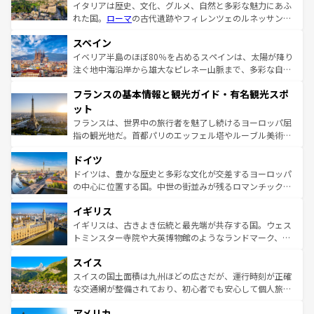
イタリアは歴史、文化、グルメ、自然と多彩な魅力にあふ
れた国。
ローマ
の古代遺跡やフィレンツェのルネッサンス
美術、ヴェネツィアの運河など、歴史あるスポットはもち
スペイン
ろん、トスカーナの美しい田園風景やアマルフィ海岸の絶
景など、自然景観も見逃せない。観光の合間には、本場の
イベリア半島のほぼ80％を占めるスペインは、太陽が降り
ピザやパスタなど、絶品のイタリア料理を堪能することも
注ぐ地中海沿岸から雄大なピレネー山脈まで、多彩な自然
できる。朝目覚めてから夜眠るまで、すべての瞬間を楽し
と文化が詰まったヨーロッパ屈指の旅行先だ。多様な地域
フランスの基本情報と観光ガイド・有名観光スポ
ませてくれるイタリアで、忘れられない旅をしてみよう！
文化が根付くこの国では、情熱的なフラメンコ、熱気あふ
なお、新着のイタリア情報は
コンテンツ一覧
を参照してほ
れる闘牛、そして美味しいタパスが生活の一部となってい
ット
しい。
る。首都マドリードの洗練された雰囲気や、バルセロナの
フランスは、世界中の旅行者を魅了し続けるヨーロッパ屈
アートに溢れた街角から、地方では古代ローマ遺跡や中世
指の観光地だ。首都パリのエッフェル塔やルーブル美術館
の城塞都市、穏やかなビーチリゾートまで多彩な表情を見
といった象徴的なスポットから、田舎町の古風な美しさま
せる。地方によって風土や気候が異なるスペインはその個
ドイツ
で、幅広い魅力が詰まっている。華麗な宮殿、歴史的な大
性で訪れる人を魅了する。 なお、新着のスペイン情報は
コ
聖堂、美しいビーチ、そして豊かな自然が、訪れる者を心
ドイツは、豊かな歴史と多彩な文化が交差するヨーロッパ
ンテンツ一覧
を参照してほしい。
から魅了する。また、フランスは美食の国としても知ら
の中心に位置する国。中世の街並みが残るロマンチック街
れ、フランス料理はユネスコ無形文化遺産にも登録されて
道から、未来を先取りするようなモダンな都市まで多様な
イギリス
いる。シャンパンの発祥地であるランス、プロヴァンスの
顔を持つこの国は、どこを歩いても飽きることがない。ベ
香り高いラベンダー畑など、多彩な楽しみ方が可能だ。さ
ルリンの文化的活気、バイエルン州のアルプスの絶景、そ
イギリスは、古きよき伝統と最先端が共存する国。ウェス
らに、パリ以外の地域にも魅力が溢れており、どの街角に
してライン川沿いのワイン畑といった風景は必見。ビール
トミンスター寺院や大英博物館のようなランドマーク、歴
も豊かな歴史と文化が息づいている。パリ以外の個性あふ
とソーセージを味わいながら地元の人と過ごす楽しい時間
史ある大学都市、美しい丘陵地帯や牧歌的な風景など、エ
れる地方に足を運ぶとそれぞれで全く異なる文化を体験で
スイス
は、お酒好きな人にはぜひ体験してほしい。 なお、新着の
リアごとに異なる魅力がある。また、優雅なアフタヌーン
きるだろう。 なお、新着のフランス情報は
コンテンツ一覧
ドイツ情報は
コンテンツ一覧
を参照してほしい。
ティー、ビール好きにはたまらない英国パブ、サッカー観
スイスの国土面積は九州ほどの広さだが、運行時刻が正確
を参照してほしい。
戦など、本場だからこそできる体験も豊富。イギリスを旅
な交通網が整備されており、初心者でも安心して個人旅行
して楽しみつくそう。 なお、新着のイギリス情報は
コンテ
を楽しめる。日本同様に時刻表どおりの旅が可能だ。中世
アメリカ
ンツ一覧
を参照してほしい。
の建物がそのまま残る町や、スイスならではのユニークな