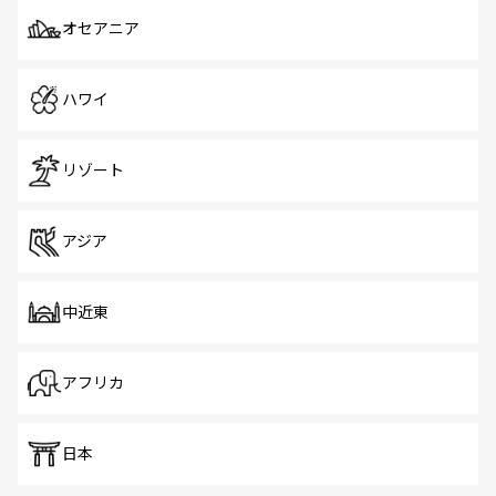
オセアニア
ハワイ
リゾート
アジア
中近東
アフリカ
日本