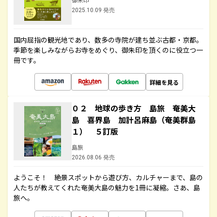
2025.10.09 発売
国内屈指の観光地であり、数多の寺院が建ち並ぶ古都・京都。
季節を楽しみながらお寺をめぐり、御朱印を頂くのに役立つ一
冊です。
詳細を見る
０２ 地球の歩き方 島旅 奄美大
島 喜界島 加計呂麻島（奄美群島
１） ５訂版
島旅
2026.08.06 発売
ようこそ！ 絶景スポットから遊び方、カルチャーまで、島の
人たちが教えてくれた奄美大島の魅力を1冊に凝縮。さあ、島
旅へ。