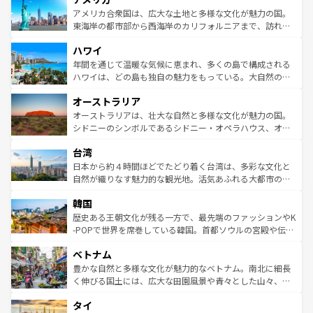
博物館もあり、アルプス観光だけでなく町歩きも満喫する
アメリカ合衆国は、広大な土地と多様な文化が魅力の国。
ことができる。国民の所得が高いため物価も高いが、旅行
東海岸の都市部から西海岸のカリフォルニアまで、訪れる
者向けの交通パス提供のサービスもあり、うまく活用すれ
場所ごとに異なる風景と体験が待っている。ニューヨーク
ハワイ
ば市内交通費無料で観光を楽しむこともできる。 なお、新
のような巨大都市は、観光、ショッピング、エンターテイ
着のスイス情報は
コンテンツ一覧
を参照してほしい。
ンメントが詰まった刺激的なスポットだ。一方、アメリカ
年間を通じて温暖な気候に恵まれ、多くの島で構成される
西部には大自然が広がり、グランドキャニオンやイエロー
ハワイは、どの島も独自の魅力をもっている。大自然の神
ストーン国立公園といった絶景が堪能できる。さらに、南
秘を感じたいなら、火山が生み出した壮大な景観を誇るハ
オーストラリア
部のニューオーリンズでは、音楽と美食が融合した独特の
ワイ島は見逃せない。また、定番の観光地といえばオアフ
文化が魅力。旅行者はアメリカの各地域で異なる魅力を楽
島だが、静かな自然を求めるならマウイ島やカウアイ島が
オーストラリアは、壮大な自然と多様な文化が魅力の国。
しみながら、その多様性と豊かな歴史を感じることができ
おすすめ。エメラルドグリーンに輝く海をはじめ、豊かな
シドニーのシンボルであるシドニー・オペラハウス、オー
るだろう。車でのロードトリップや列車の旅も、アメリカ
文化や歴史が息づいている。「アロハスピリット」と呼ば
ストラリア東海岸北部に広がる大サンゴ礁地帯グレートバ
ならではの贅沢な旅のスタイルだ。 なお、新着のアメリカ
台湾
れるおもてなしの心で訪れる人々を迎えてくれるハワイの
リアリーフや大陸中央部にそびえるウルル（エアーズロッ
情報は
コンテンツ一覧
を参照してほしい。
人々、おいしいローカルフードやハワイアンミュージッ
ク）、タスマニアの美しい原生林やケアンズの熱帯雨林な
日本から約４時間ほどでたどり着く台湾は、多彩な文化と
ク、伝統的なフラダンスなど、すべてがハワイの魅力を彩
ど、見どころがたくさん。また、カフェやワイン、オージ
自然が織りなす魅力的な観光地。活気あふれる大都市の台
っている。訪れるたびに新しい発見と感動が待っているハ
ービーフなどの食文化も豊かで、美味しいものであふれて
北やノスタルジックな町並みが人気な九份（ジォウフェ
ワイを、存分に味わってほしい。 なお、新着のハワイ情報
韓国
いる。アクティビティも充実しており、サーフィンやダイ
ン）、静ひつな山岳地帯である台湾東部など、都市の喧騒
は
コンテンツ一覧
を参照してほしい。
ビング、ハイキングなど、アウトドア好きにはたまらな
と山間の静けさが共存しており、訪れる人に新しい発見と
歴史ある王朝文化が残る一方で、最先端のファッションやK
い。オーストラリアの多彩な魅力を存分に味わいつくそ
驚きをもたらしてくれる。また、奥深い台湾の食文化も魅
-POPで世界を席巻している韓国。首都ソウルの宮殿や伝統
う。 なお、新着のオーストラリア情報は
コンテンツ一覧
を
力で、夜市などの屋台グルメから高級料理、ヘルシーで美
家屋が並ぶエリアでは韓国の歴史と文化に浸ることがで
参照してほしい。
ベトナム
容にもいいと評判のスイーツなど、バラエティ豊かな料理
き、地方に足を延ばせば四季折々の自然美を楽しむことが
が味わえる。 なお、新着の台湾情報は
コンテンツ一覧
を参
できる。そして、キムチや焼肉、絶品のストリートフード
豊かな自然と多様な文化が魅力的なベトナム。南北に細長
照してほしい。
まで、さまざまな韓国料理が待っている。夜には、韓国な
く伸びる国土には、広大な田園風景や青々とした山々、世
らではのナイトライフも堪能できる。あたたかいホスピタ
界遺産に登録された壮大な自然景観が点在し、都市部では
タイ
リティに包まれながら、韓国の多彩な魅力を心ゆくまで味
急速な発展と共に伝統が息づく。ハノイの古い町並みやホ