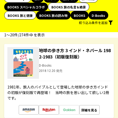
BOOKS スペシャルコラボ
BOOKS 旅の名言＆絶景
BOOKS 旅と健康
BOOKS 旅の読み物
BOOKS
D-Books
絞り込み条件を追加
1〜20件/274件中 を表示
地球の歩き方 3 インド・ネパール 198
2-1983（初版復刻版）
D-Books
2018.12.20 発売
1981年、旅人のバイブルとして登場した地球の歩き方インド
の初版が復刻版で再登場！ 当時の旅を思い出して欲しい1冊
です。
詳細を見る