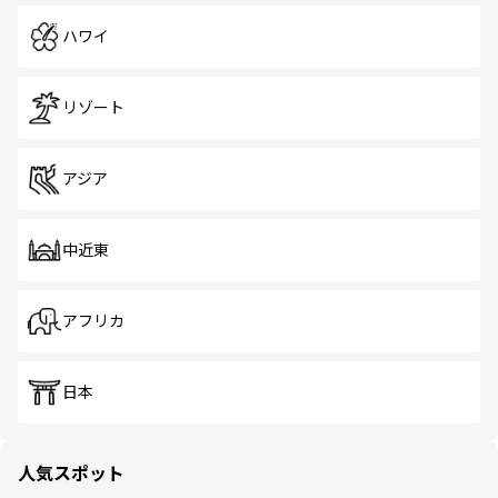
ハワイ
リゾート
アジア
中近東
アフリカ
日本
人気スポット