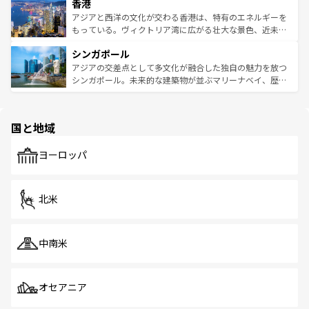
香港
とつ。フォーやバインミー、ベトナムコーヒーなどは、ぜ
の活気が交差している。北部ではチェンマイなどの山岳地
ひ現地で味わいたい。どの地域を訪れてもあたたかい人々
帯で自然と触れ合い、南部ではプーケットやクラビの美し
アジアと西洋の文化が交わる香港は、特有のエネルギーを
が旅行者を迎えてくれるので、きっと忘れられない旅にな
いビーチでリゾート気分を楽しむことができる。タイ料理
もっている。ヴィクトリア湾に広がる壮大な景色、近未来
るはずだ。 なお、新着のベトナム情報は
コンテンツ一覧
を
は世界的に有名で、屋台から高級レストランまで味覚を刺
的なアートスポット、そして歴史と現代が融合した町並
参照してほしい。
シンガポール
激する。気候は一年中温暖で、どの季節にも異なる楽しみ
み、どこを訪れても感動するはず。観光スポットが密集し
が待っている。親しみやすいタイの人々、仏教を中心とし
ており、効率よく見どころを回れるのも魅力。息をのむよ
アジアの交差点として多文化が融合した独自の魅力を放つ
た文化、そして多様な観光資源が、訪れる旅人を魅了し続
うな絶景から文化的な体験まで、香港を存分に楽しみ尽く
シンガポール。未来的な建築物が並ぶマリーナベイ、歴史
ける。 なお、新着のタイ情報は
コンテンツ一覧
を参照して
そう。 なお、新着の香港情報は
コンテンツ一覧
を参照して
と伝統を感じられるエスニックタウン、多数の緑豊かな公
ほしい。
ほしい。
園や自然保護区など、自然が調和した近代的な景観と文化
の多様性あふれるカラフルな町は、どこを歩いても新しい
国と地域
発見がある。さらに、治安のよさや充実した公共交通機関
も、旅行者にとっては魅力的なポイント。グルメも豊富
で、ホーカーズは地元の風情を楽しめる外せないスポット
ヨーロッパ
だ。訪れる人を飽きさせないシンガポールで、多様な魅力
を体感しよう。 なお、新着のシンガポール情報は
コンテン
ツ一覧
を参照してほしい。
北米
中南米
オセアニア