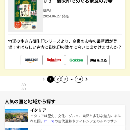
０３ 御朱印でめぐる奈良のお寺
御朱印
2024.06.27 発売
地球の歩き方御朱印シリーズより、奈良のお寺の最新版が登
場！すばらしい古寺と御朱印の数々に合いに出かけませんか？
詳細を見る
…
1
2
3
14
AD
AD
人気の国と地域から探す
イタリア
イタリアは歴史、文化、グルメ、自然と多彩な魅力にあふ
れた国。
ローマ
の古代遺跡やフィレンツェのルネッサンス
美術、ヴェネツィアの運河など、歴史あるスポットはもち