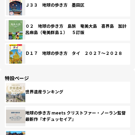
Ｊ３３ 地球の歩き方 墨田区
０２ 地球の歩き方 島旅 奄美大島 喜界島 加計
呂麻島（奄美群島１） ５訂版
Ｄ１７ 地球の歩き方 タイ ２０２７～２０２８
特設ページ
世界遺産ランキング
地球の歩き方 meets クリストファー・ノーラン監督
最新作『オデュッセイア』