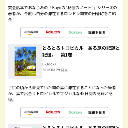
英会話本でおなじみの「Kayoの“秘密のノート”」シリーズの
著者が、今度は自分の滞在するロンドン南東の田舎町をご紹
介！
詳細を見る
とろとろトロピカル ある旅の記録と
記憶。 第1巻
D-Books
2018.03.29 発売
子供の頃から夢見ていた南の島に滞在することになった筆者
が、島で出合うトロピカルでマジカルな45日間の記録と記
憶。
詳細を見る
とろとろトロピカル ある旅の記録と