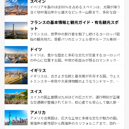
スペイン
ろん、トスカーナの美しい田園風景やアマルフィ海岸の絶
景など、自然景観も見逃せない。観光の合間には、本場の
イベリア半島のほぼ80％を占めるスペインは、太陽が降り
ピザやパスタなど、絶品のイタリア料理を堪能することも
注ぐ地中海沿岸から雄大なピレネー山脈まで、多彩な自然
できる。朝目覚めてから夜眠るまで、すべての瞬間を楽し
と文化が詰まったヨーロッパ屈指の旅行先だ。多様な地域
フランスの基本情報と観光ガイド・有名観光スポ
ませてくれるイタリアで、忘れられない旅をしてみよう！
文化が根付くこの国では、情熱的なフラメンコ、熱気あふ
なお、新着のイタリア情報は
コンテンツ一覧
を参照してほ
れる闘牛、そして美味しいタパスが生活の一部となってい
ット
しい。
る。首都マドリードの洗練された雰囲気や、バルセロナの
フランスは、世界中の旅行者を魅了し続けるヨーロッパ屈
アートに溢れた街角から、地方では古代ローマ遺跡や中世
指の観光地だ。首都パリのエッフェル塔やルーブル美術館
の城塞都市、穏やかなビーチリゾートまで多彩な表情を見
といった象徴的なスポットから、田舎町の古風な美しさま
せる。地方によって風土や気候が異なるスペインはその個
ドイツ
で、幅広い魅力が詰まっている。華麗な宮殿、歴史的な大
性で訪れる人を魅了する。 なお、新着のスペイン情報は
コ
聖堂、美しいビーチ、そして豊かな自然が、訪れる者を心
ドイツは、豊かな歴史と多彩な文化が交差するヨーロッパ
ンテンツ一覧
を参照してほしい。
から魅了する。また、フランスは美食の国としても知ら
の中心に位置する国。中世の街並みが残るロマンチック街
れ、フランス料理はユネスコ無形文化遺産にも登録されて
道から、未来を先取りするようなモダンな都市まで多様な
イギリス
いる。シャンパンの発祥地であるランス、プロヴァンスの
顔を持つこの国は、どこを歩いても飽きることがない。ベ
香り高いラベンダー畑など、多彩な楽しみ方が可能だ。さ
ルリンの文化的活気、バイエルン州のアルプスの絶景、そ
イギリスは、古きよき伝統と最先端が共存する国。ウェス
らに、パリ以外の地域にも魅力が溢れており、どの街角に
してライン川沿いのワイン畑といった風景は必見。ビール
トミンスター寺院や大英博物館のようなランドマーク、歴
も豊かな歴史と文化が息づいている。パリ以外の個性あふ
とソーセージを味わいながら地元の人と過ごす楽しい時間
史ある大学都市、美しい丘陵地帯や牧歌的な風景など、エ
れる地方に足を運ぶとそれぞれで全く異なる文化を体験で
スイス
は、お酒好きな人にはぜひ体験してほしい。 なお、新着の
リアごとに異なる魅力がある。また、優雅なアフタヌーン
きるだろう。 なお、新着のフランス情報は
コンテンツ一覧
ドイツ情報は
コンテンツ一覧
を参照してほしい。
ティー、ビール好きにはたまらない英国パブ、サッカー観
スイスの国土面積は九州ほどの広さだが、運行時刻が正確
を参照してほしい。
戦など、本場だからこそできる体験も豊富。イギリスを旅
な交通網が整備されており、初心者でも安心して個人旅行
して楽しみつくそう。 なお、新着のイギリス情報は
コンテ
を楽しめる。日本同様に時刻表どおりの旅が可能だ。中世
アメリカ
ンツ一覧
を参照してほしい。
の建物がそのまま残る町や、スイスならではのユニークな
博物館もあり、アルプス観光だけでなく町歩きも満喫する
アメリカ合衆国は、広大な土地と多様な文化が魅力の国。
ことができる。国民の所得が高いため物価も高いが、旅行
東海岸の都市部から西海岸のカリフォルニアまで、訪れる
者向けの交通パス提供のサービスもあり、うまく活用すれ
場所ごとに異なる風景と体験が待っている。ニューヨーク