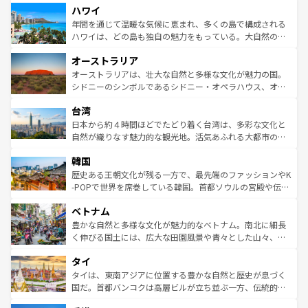
ハワイ
ば市内交通費無料で観光を楽しむこともできる。 なお、新
のような巨大都市は、観光、ショッピング、エンターテイ
着のスイス情報は
コンテンツ一覧
を参照してほしい。
ンメントが詰まった刺激的なスポットだ。一方、アメリカ
年間を通じて温暖な気候に恵まれ、多くの島で構成される
西部には大自然が広がり、グランドキャニオンやイエロー
ハワイは、どの島も独自の魅力をもっている。大自然の神
ストーン国立公園といった絶景が堪能できる。さらに、南
秘を感じたいなら、火山が生み出した壮大な景観を誇るハ
オーストラリア
部のニューオーリンズでは、音楽と美食が融合した独特の
ワイ島は見逃せない。また、定番の観光地といえばオアフ
文化が魅力。旅行者はアメリカの各地域で異なる魅力を楽
島だが、静かな自然を求めるならマウイ島やカウアイ島が
オーストラリアは、壮大な自然と多様な文化が魅力の国。
しみながら、その多様性と豊かな歴史を感じることができ
おすすめ。エメラルドグリーンに輝く海をはじめ、豊かな
シドニーのシンボルであるシドニー・オペラハウス、オー
るだろう。車でのロードトリップや列車の旅も、アメリカ
文化や歴史が息づいている。「アロハスピリット」と呼ば
ストラリア東海岸北部に広がる大サンゴ礁地帯グレートバ
ならではの贅沢な旅のスタイルだ。 なお、新着のアメリカ
台湾
れるおもてなしの心で訪れる人々を迎えてくれるハワイの
リアリーフや大陸中央部にそびえるウルル（エアーズロッ
情報は
コンテンツ一覧
を参照してほしい。
人々、おいしいローカルフードやハワイアンミュージッ
ク）、タスマニアの美しい原生林やケアンズの熱帯雨林な
日本から約４時間ほどでたどり着く台湾は、多彩な文化と
ク、伝統的なフラダンスなど、すべてがハワイの魅力を彩
ど、見どころがたくさん。また、カフェやワイン、オージ
自然が織りなす魅力的な観光地。活気あふれる大都市の台
っている。訪れるたびに新しい発見と感動が待っているハ
ービーフなどの食文化も豊かで、美味しいものであふれて
北やノスタルジックな町並みが人気な九份（ジォウフェ
ワイを、存分に味わってほしい。 なお、新着のハワイ情報
韓国
いる。アクティビティも充実しており、サーフィンやダイ
ン）、静ひつな山岳地帯である台湾東部など、都市の喧騒
は
コンテンツ一覧
を参照してほしい。
ビング、ハイキングなど、アウトドア好きにはたまらな
と山間の静けさが共存しており、訪れる人に新しい発見と
歴史ある王朝文化が残る一方で、最先端のファッションやK
い。オーストラリアの多彩な魅力を存分に味わいつくそ
驚きをもたらしてくれる。また、奥深い台湾の食文化も魅
-POPで世界を席巻している韓国。首都ソウルの宮殿や伝統
う。 なお、新着のオーストラリア情報は
コンテンツ一覧
を
力で、夜市などの屋台グルメから高級料理、ヘルシーで美
家屋が並ぶエリアでは韓国の歴史と文化に浸ることがで
参照してほしい。
ベトナム
容にもいいと評判のスイーツなど、バラエティ豊かな料理
き、地方に足を延ばせば四季折々の自然美を楽しむことが
が味わえる。 なお、新着の台湾情報は
コンテンツ一覧
を参
できる。そして、キムチや焼肉、絶品のストリートフード
豊かな自然と多様な文化が魅力的なベトナム。南北に細長
照してほしい。
まで、さまざまな韓国料理が待っている。夜には、韓国な
く伸びる国土には、広大な田園風景や青々とした山々、世
らではのナイトライフも堪能できる。あたたかいホスピタ
界遺産に登録された壮大な自然景観が点在し、都市部では
タイ
リティに包まれながら、韓国の多彩な魅力を心ゆくまで味
急速な発展と共に伝統が息づく。ハノイの古い町並みやホ
わってみてほしい。 なお、新着の韓国情報は
コンテンツ一
ーチミン市のフランス統治時代の建物も、独特の雰囲気を
タイは、東南アジアに位置する豊かな自然と歴史が息づく
覧
を参照してほしい。
醸し出している。また、バラエティの豊かさとおいしさで
国だ。首都バンコクは高層ビルが立ち並ぶ一方、伝統的な
世界中の食通を魅了してやまないベトナム料理も魅力のひ
寺院や市場がいたるところに点在し、古きよき文化と現代