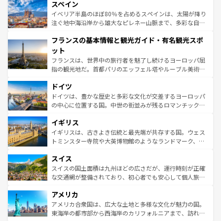
スペイン
ろん、トスカーナの美しい田園風景やアマルフィ海岸の絶
景など、自然景観も見逃せない。観光の合間には、本場の
イベリア半島のほぼ80％を占めるスペインは、太陽が降り
ピザやパスタなど、絶品のイタリア料理を堪能することも
注ぐ地中海沿岸から雄大なピレネー山脈まで、多彩な自然
できる。朝目覚めてから夜眠るまで、すべての瞬間を楽し
と文化が詰まったヨーロッパ屈指の旅行先だ。多様な地域
フランスの基本情報と観光ガイド・有名観光スポ
ませてくれるイタリアで、忘れられない旅をしてみよう！
文化が根付くこの国では、情熱的なフラメンコ、熱気あふ
なお、新着のイタリア情報は
コンテンツ一覧
を参照してほ
れる闘牛、そして美味しいタパスが生活の一部となってい
ット
しい。
る。首都マドリードの洗練された雰囲気や、バルセロナの
フランスは、世界中の旅行者を魅了し続けるヨーロッパ屈
アートに溢れた街角から、地方では古代ローマ遺跡や中世
指の観光地だ。首都パリのエッフェル塔やルーブル美術館
の城塞都市、穏やかなビーチリゾートまで多彩な表情を見
といった象徴的なスポットから、田舎町の古風な美しさま
せる。地方によって風土や気候が異なるスペインはその個
ドイツ
で、幅広い魅力が詰まっている。華麗な宮殿、歴史的な大
性で訪れる人を魅了する。 なお、新着のスペイン情報は
コ
聖堂、美しいビーチ、そして豊かな自然が、訪れる者を心
ドイツは、豊かな歴史と多彩な文化が交差するヨーロッパ
ンテンツ一覧
を参照してほしい。
から魅了する。また、フランスは美食の国としても知ら
の中心に位置する国。中世の街並みが残るロマンチック街
れ、フランス料理はユネスコ無形文化遺産にも登録されて
道から、未来を先取りするようなモダンな都市まで多様な
イギリス
いる。シャンパンの発祥地であるランス、プロヴァンスの
顔を持つこの国は、どこを歩いても飽きることがない。ベ
香り高いラベンダー畑など、多彩な楽しみ方が可能だ。さ
ルリンの文化的活気、バイエルン州のアルプスの絶景、そ
イギリスは、古きよき伝統と最先端が共存する国。ウェス
らに、パリ以外の地域にも魅力が溢れており、どの街角に
してライン川沿いのワイン畑といった風景は必見。ビール
トミンスター寺院や大英博物館のようなランドマーク、歴
も豊かな歴史と文化が息づいている。パリ以外の個性あふ
とソーセージを味わいながら地元の人と過ごす楽しい時間
史ある大学都市、美しい丘陵地帯や牧歌的な風景など、エ
れる地方に足を運ぶとそれぞれで全く異なる文化を体験で
スイス
は、お酒好きな人にはぜひ体験してほしい。 なお、新着の
リアごとに異なる魅力がある。また、優雅なアフタヌーン
きるだろう。 なお、新着のフランス情報は
コンテンツ一覧
ドイツ情報は
コンテンツ一覧
を参照してほしい。
ティー、ビール好きにはたまらない英国パブ、サッカー観
スイスの国土面積は九州ほどの広さだが、運行時刻が正確
を参照してほしい。
戦など、本場だからこそできる体験も豊富。イギリスを旅
な交通網が整備されており、初心者でも安心して個人旅行
して楽しみつくそう。 なお、新着のイギリス情報は
コンテ
を楽しめる。日本同様に時刻表どおりの旅が可能だ。中世
アメリカ
ンツ一覧
を参照してほしい。
の建物がそのまま残る町や、スイスならではのユニークな
博物館もあり、アルプス観光だけでなく町歩きも満喫する
アメリカ合衆国は、広大な土地と多様な文化が魅力の国。
ことができる。国民の所得が高いため物価も高いが、旅行
東海岸の都市部から西海岸のカリフォルニアまで、訪れる