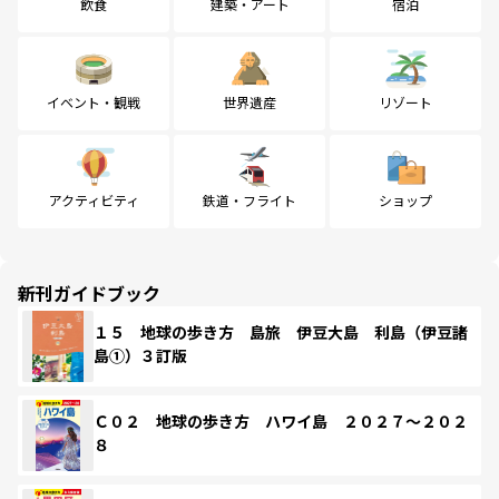
飲食
建築・アート
宿泊
イベント・観戦
世界遺産
リゾート
アクティビティ
鉄道・フライト
ショップ
新刊ガイドブック
１５ 地球の歩き方 島旅 伊豆大島 利島（伊豆諸
島①）３訂版
Ｃ０２ 地球の歩き方 ハワイ島 ２０２７～２０２
８