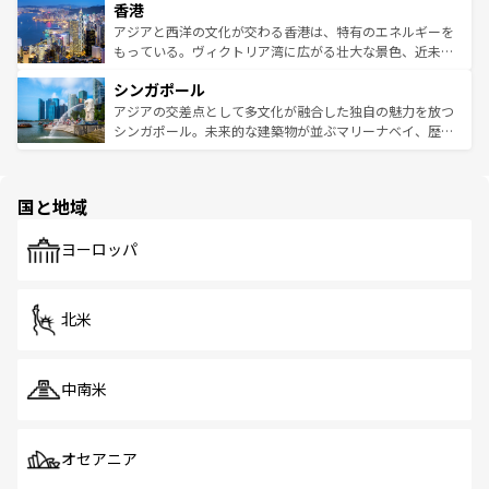
香港
とつ。フォーやバインミー、ベトナムコーヒーなどは、ぜ
の活気が交差している。北部ではチェンマイなどの山岳地
ひ現地で味わいたい。どの地域を訪れてもあたたかい人々
帯で自然と触れ合い、南部ではプーケットやクラビの美し
アジアと西洋の文化が交わる香港は、特有のエネルギーを
が旅行者を迎えてくれるので、きっと忘れられない旅にな
いビーチでリゾート気分を楽しむことができる。タイ料理
もっている。ヴィクトリア湾に広がる壮大な景色、近未来
るはずだ。 なお、新着のベトナム情報は
コンテンツ一覧
を
は世界的に有名で、屋台から高級レストランまで味覚を刺
的なアートスポット、そして歴史と現代が融合した町並
参照してほしい。
シンガポール
激する。気候は一年中温暖で、どの季節にも異なる楽しみ
み、どこを訪れても感動するはず。観光スポットが密集し
が待っている。親しみやすいタイの人々、仏教を中心とし
ており、効率よく見どころを回れるのも魅力。息をのむよ
アジアの交差点として多文化が融合した独自の魅力を放つ
た文化、そして多様な観光資源が、訪れる旅人を魅了し続
うな絶景から文化的な体験まで、香港を存分に楽しみ尽く
シンガポール。未来的な建築物が並ぶマリーナベイ、歴史
ける。 なお、新着のタイ情報は
コンテンツ一覧
を参照して
そう。 なお、新着の香港情報は
コンテンツ一覧
を参照して
と伝統を感じられるエスニックタウン、多数の緑豊かな公
ほしい。
ほしい。
園や自然保護区など、自然が調和した近代的な景観と文化
の多様性あふれるカラフルな町は、どこを歩いても新しい
国と地域
発見がある。さらに、治安のよさや充実した公共交通機関
も、旅行者にとっては魅力的なポイント。グルメも豊富
で、ホーカーズは地元の風情を楽しめる外せないスポット
ヨーロッパ
だ。訪れる人を飽きさせないシンガポールで、多様な魅力
を体感しよう。 なお、新着のシンガポール情報は
コンテン
ツ一覧
を参照してほしい。
北米
中南米
オセアニア