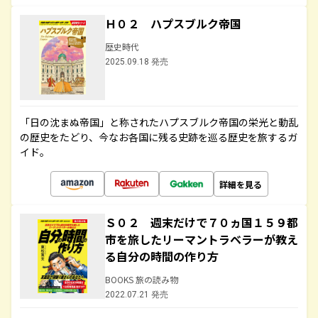
Ｈ０２ ハプスブルク帝国
歴史時代
2025.09.18 発売
「日の沈まぬ帝国」と称されたハプスブルク帝国の栄光と動乱
の歴史をたどり、今なお各国に残る史跡を巡る歴史を旅するガ
イド。
詳細を見る
Ｓ０２ 週末だけで７０ヵ国１５９都
市を旅したリーマントラベラーが教え
る自分の時間の作り方
BOOKS 旅の読み物
2022.07.21 発売