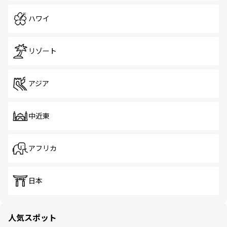
ハワイ
リゾート
アジア
中近東
アフリカ
日本
人気スポット