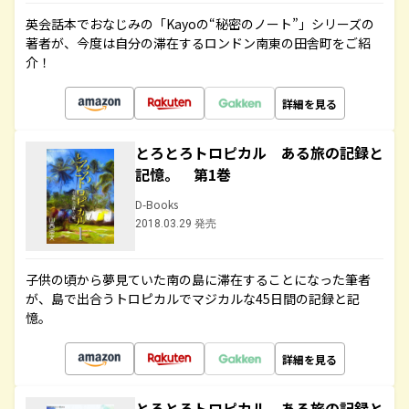
英会話本でおなじみの「Kayoの“秘密のノート”」シリーズの
著者が、今度は自分の滞在するロンドン南東の田舎町をご紹
介！
詳細を見る
とろとろトロピカル ある旅の記録と
記憶。 第1巻
D-Books
2018.03.29 発売
子供の頃から夢見ていた南の島に滞在することになった筆者
が、島で出合うトロピカルでマジカルな45日間の記録と記
憶。
詳細を見る
とろとろトロピカル ある旅の記録と