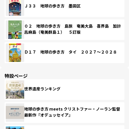
Ｊ３３ 地球の歩き方 墨田区
０２ 地球の歩き方 島旅 奄美大島 喜界島 加計
呂麻島（奄美群島１） ５訂版
Ｄ１７ 地球の歩き方 タイ ２０２７～２０２８
特設ページ
世界遺産ランキング
地球の歩き方 meets クリストファー・ノーラン監督
最新作『オデュッセイア』