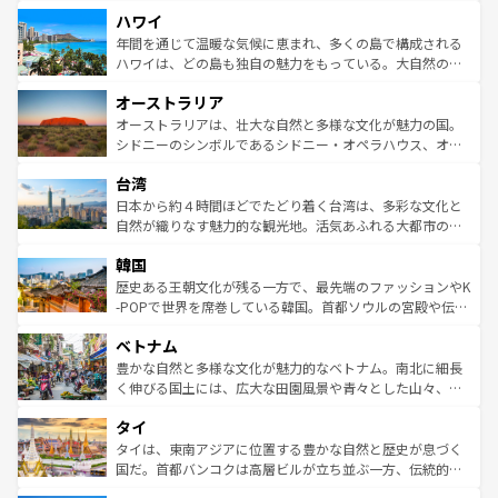
者向けの交通パス提供のサービスもあり、うまく活用すれ
場所ごとに異なる風景と体験が待っている。ニューヨーク
ハワイ
ば市内交通費無料で観光を楽しむこともできる。 なお、新
のような巨大都市は、観光、ショッピング、エンターテイ
着のスイス情報は
コンテンツ一覧
を参照してほしい。
ンメントが詰まった刺激的なスポットだ。一方、アメリカ
年間を通じて温暖な気候に恵まれ、多くの島で構成される
西部には大自然が広がり、グランドキャニオンやイエロー
ハワイは、どの島も独自の魅力をもっている。大自然の神
ストーン国立公園といった絶景が堪能できる。さらに、南
秘を感じたいなら、火山が生み出した壮大な景観を誇るハ
オーストラリア
部のニューオーリンズでは、音楽と美食が融合した独特の
ワイ島は見逃せない。また、定番の観光地といえばオアフ
文化が魅力。旅行者はアメリカの各地域で異なる魅力を楽
島だが、静かな自然を求めるならマウイ島やカウアイ島が
オーストラリアは、壮大な自然と多様な文化が魅力の国。
しみながら、その多様性と豊かな歴史を感じることができ
おすすめ。エメラルドグリーンに輝く海をはじめ、豊かな
シドニーのシンボルであるシドニー・オペラハウス、オー
るだろう。車でのロードトリップや列車の旅も、アメリカ
文化や歴史が息づいている。「アロハスピリット」と呼ば
ストラリア東海岸北部に広がる大サンゴ礁地帯グレートバ
ならではの贅沢な旅のスタイルだ。 なお、新着のアメリカ
台湾
れるおもてなしの心で訪れる人々を迎えてくれるハワイの
リアリーフや大陸中央部にそびえるウルル（エアーズロッ
情報は
コンテンツ一覧
を参照してほしい。
人々、おいしいローカルフードやハワイアンミュージッ
ク）、タスマニアの美しい原生林やケアンズの熱帯雨林な
日本から約４時間ほどでたどり着く台湾は、多彩な文化と
ク、伝統的なフラダンスなど、すべてがハワイの魅力を彩
ど、見どころがたくさん。また、カフェやワイン、オージ
自然が織りなす魅力的な観光地。活気あふれる大都市の台
っている。訪れるたびに新しい発見と感動が待っているハ
ービーフなどの食文化も豊かで、美味しいものであふれて
北やノスタルジックな町並みが人気な九份（ジォウフェ
ワイを、存分に味わってほしい。 なお、新着のハワイ情報
韓国
いる。アクティビティも充実しており、サーフィンやダイ
ン）、静ひつな山岳地帯である台湾東部など、都市の喧騒
は
コンテンツ一覧
を参照してほしい。
ビング、ハイキングなど、アウトドア好きにはたまらな
と山間の静けさが共存しており、訪れる人に新しい発見と
歴史ある王朝文化が残る一方で、最先端のファッションやK
い。オーストラリアの多彩な魅力を存分に味わいつくそ
驚きをもたらしてくれる。また、奥深い台湾の食文化も魅
-POPで世界を席巻している韓国。首都ソウルの宮殿や伝統
う。 なお、新着のオーストラリア情報は
コンテンツ一覧
を
力で、夜市などの屋台グルメから高級料理、ヘルシーで美
家屋が並ぶエリアでは韓国の歴史と文化に浸ることがで
参照してほしい。
ベトナム
容にもいいと評判のスイーツなど、バラエティ豊かな料理
き、地方に足を延ばせば四季折々の自然美を楽しむことが
が味わえる。 なお、新着の台湾情報は
コンテンツ一覧
を参
できる。そして、キムチや焼肉、絶品のストリートフード
豊かな自然と多様な文化が魅力的なベトナム。南北に細長
照してほしい。
まで、さまざまな韓国料理が待っている。夜には、韓国な
く伸びる国土には、広大な田園風景や青々とした山々、世
らではのナイトライフも堪能できる。あたたかいホスピタ
界遺産に登録された壮大な自然景観が点在し、都市部では
タイ
リティに包まれながら、韓国の多彩な魅力を心ゆくまで味
急速な発展と共に伝統が息づく。ハノイの古い町並みやホ
わってみてほしい。 なお、新着の韓国情報は
コンテンツ一
ーチミン市のフランス統治時代の建物も、独特の雰囲気を
タイは、東南アジアに位置する豊かな自然と歴史が息づく
覧
を参照してほしい。
醸し出している。また、バラエティの豊かさとおいしさで
国だ。首都バンコクは高層ビルが立ち並ぶ一方、伝統的な
世界中の食通を魅了してやまないベトナム料理も魅力のひ
寺院や市場がいたるところに点在し、古きよき文化と現代