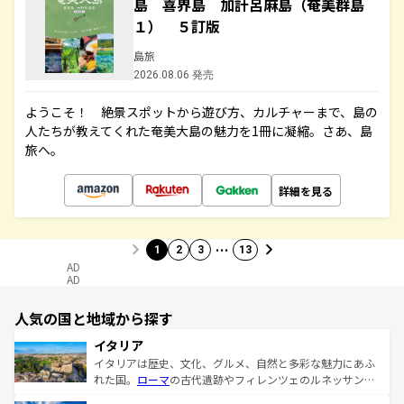
島 喜界島 加計呂麻島（奄美群島
１） ５訂版
島旅
2026.08.06 発売
ようこそ！ 絶景スポットから遊び方、カルチャーまで、島の
人たちが教えてくれた奄美大島の魅力を1冊に凝縮。さあ、島
旅へ。
詳細を見る
…
1
2
3
13
AD
AD
人気の国と地域から探す
イタリア
イタリアは歴史、文化、グルメ、自然と多彩な魅力にあふ
れた国。
ローマ
の古代遺跡やフィレンツェのルネッサンス
美術、ヴェネツィアの運河など、歴史あるスポットはもち