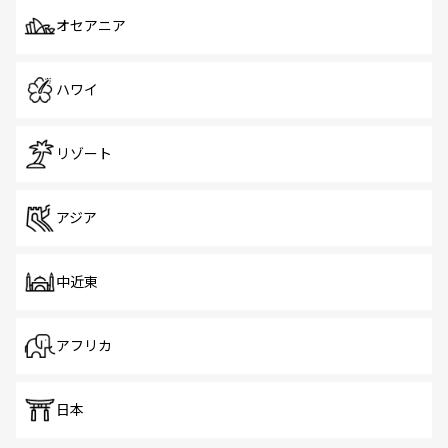
オセアニア
ハワイ
リゾート
アジア
中近東
アフリカ
日本