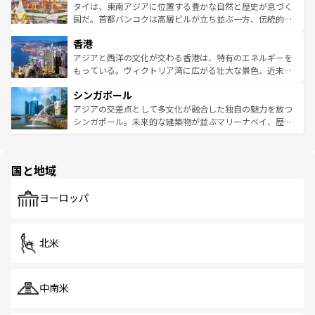
わってみてほしい。 なお、新着の韓国情報は
コンテンツ一
ーチミン市のフランス統治時代の建物も、独特の雰囲気を
タイは、東南アジアに位置する豊かな自然と歴史が息づく
覧
を参照してほしい。
醸し出している。また、バラエティの豊かさとおいしさで
国だ。首都バンコクは高層ビルが立ち並ぶ一方、伝統的な
世界中の食通を魅了してやまないベトナム料理も魅力のひ
寺院や市場がいたるところに点在し、古きよき文化と現代
香港
とつ。フォーやバインミー、ベトナムコーヒーなどは、ぜ
の活気が交差している。北部ではチェンマイなどの山岳地
ひ現地で味わいたい。どの地域を訪れてもあたたかい人々
帯で自然と触れ合い、南部ではプーケットやクラビの美し
アジアと西洋の文化が交わる香港は、特有のエネルギーを
が旅行者を迎えてくれるので、きっと忘れられない旅にな
いビーチでリゾート気分を楽しむことができる。タイ料理
もっている。ヴィクトリア湾に広がる壮大な景色、近未来
るはずだ。 なお、新着のベトナム情報は
コンテンツ一覧
を
は世界的に有名で、屋台から高級レストランまで味覚を刺
的なアートスポット、そして歴史と現代が融合した町並
参照してほしい。
シンガポール
激する。気候は一年中温暖で、どの季節にも異なる楽しみ
み、どこを訪れても感動するはず。観光スポットが密集し
が待っている。親しみやすいタイの人々、仏教を中心とし
ており、効率よく見どころを回れるのも魅力。息をのむよ
アジアの交差点として多文化が融合した独自の魅力を放つ
た文化、そして多様な観光資源が、訪れる旅人を魅了し続
うな絶景から文化的な体験まで、香港を存分に楽しみ尽く
シンガポール。未来的な建築物が並ぶマリーナベイ、歴史
ける。 なお、新着のタイ情報は
コンテンツ一覧
を参照して
そう。 なお、新着の香港情報は
コンテンツ一覧
を参照して
と伝統を感じられるエスニックタウン、多数の緑豊かな公
ほしい。
ほしい。
園や自然保護区など、自然が調和した近代的な景観と文化
の多様性あふれるカラフルな町は、どこを歩いても新しい
国と地域
発見がある。さらに、治安のよさや充実した公共交通機関
も、旅行者にとっては魅力的なポイント。グルメも豊富
で、ホーカーズは地元の風情を楽しめる外せないスポット
ヨーロッパ
だ。訪れる人を飽きさせないシンガポールで、多様な魅力
を体感しよう。 なお、新着のシンガポール情報は
コンテン
ツ一覧
を参照してほしい。
北米
中南米