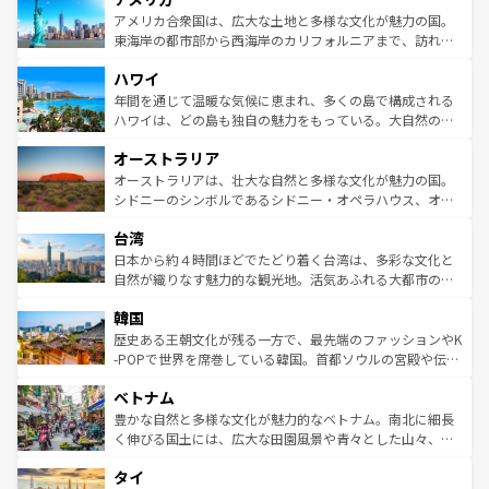
博物館もあり、アルプス観光だけでなく町歩きも満喫する
アメリカ合衆国は、広大な土地と多様な文化が魅力の国。
ことができる。国民の所得が高いため物価も高いが、旅行
東海岸の都市部から西海岸のカリフォルニアまで、訪れる
者向けの交通パス提供のサービスもあり、うまく活用すれ
場所ごとに異なる風景と体験が待っている。ニューヨーク
ハワイ
ば市内交通費無料で観光を楽しむこともできる。 なお、新
のような巨大都市は、観光、ショッピング、エンターテイ
着のスイス情報は
コンテンツ一覧
を参照してほしい。
ンメントが詰まった刺激的なスポットだ。一方、アメリカ
年間を通じて温暖な気候に恵まれ、多くの島で構成される
西部には大自然が広がり、グランドキャニオンやイエロー
ハワイは、どの島も独自の魅力をもっている。大自然の神
ストーン国立公園といった絶景が堪能できる。さらに、南
秘を感じたいなら、火山が生み出した壮大な景観を誇るハ
オーストラリア
部のニューオーリンズでは、音楽と美食が融合した独特の
ワイ島は見逃せない。また、定番の観光地といえばオアフ
文化が魅力。旅行者はアメリカの各地域で異なる魅力を楽
島だが、静かな自然を求めるならマウイ島やカウアイ島が
オーストラリアは、壮大な自然と多様な文化が魅力の国。
しみながら、その多様性と豊かな歴史を感じることができ
おすすめ。エメラルドグリーンに輝く海をはじめ、豊かな
シドニーのシンボルであるシドニー・オペラハウス、オー
るだろう。車でのロードトリップや列車の旅も、アメリカ
文化や歴史が息づいている。「アロハスピリット」と呼ば
ストラリア東海岸北部に広がる大サンゴ礁地帯グレートバ
ならではの贅沢な旅のスタイルだ。 なお、新着のアメリカ
台湾
れるおもてなしの心で訪れる人々を迎えてくれるハワイの
リアリーフや大陸中央部にそびえるウルル（エアーズロッ
情報は
コンテンツ一覧
を参照してほしい。
人々、おいしいローカルフードやハワイアンミュージッ
ク）、タスマニアの美しい原生林やケアンズの熱帯雨林な
日本から約４時間ほどでたどり着く台湾は、多彩な文化と
ク、伝統的なフラダンスなど、すべてがハワイの魅力を彩
ど、見どころがたくさん。また、カフェやワイン、オージ
自然が織りなす魅力的な観光地。活気あふれる大都市の台
っている。訪れるたびに新しい発見と感動が待っているハ
ービーフなどの食文化も豊かで、美味しいものであふれて
北やノスタルジックな町並みが人気な九份（ジォウフェ
ワイを、存分に味わってほしい。 なお、新着のハワイ情報
韓国
いる。アクティビティも充実しており、サーフィンやダイ
ン）、静ひつな山岳地帯である台湾東部など、都市の喧騒
は
コンテンツ一覧
を参照してほしい。
ビング、ハイキングなど、アウトドア好きにはたまらな
と山間の静けさが共存しており、訪れる人に新しい発見と
歴史ある王朝文化が残る一方で、最先端のファッションやK
い。オーストラリアの多彩な魅力を存分に味わいつくそ
驚きをもたらしてくれる。また、奥深い台湾の食文化も魅
-POPで世界を席巻している韓国。首都ソウルの宮殿や伝統
う。 なお、新着のオーストラリア情報は
コンテンツ一覧
を
力で、夜市などの屋台グルメから高級料理、ヘルシーで美
家屋が並ぶエリアでは韓国の歴史と文化に浸ることがで
参照してほしい。
ベトナム
容にもいいと評判のスイーツなど、バラエティ豊かな料理
き、地方に足を延ばせば四季折々の自然美を楽しむことが
が味わえる。 なお、新着の台湾情報は
コンテンツ一覧
を参
できる。そして、キムチや焼肉、絶品のストリートフード
豊かな自然と多様な文化が魅力的なベトナム。南北に細長
照してほしい。
まで、さまざまな韓国料理が待っている。夜には、韓国な
く伸びる国土には、広大な田園風景や青々とした山々、世
らではのナイトライフも堪能できる。あたたかいホスピタ
界遺産に登録された壮大な自然景観が点在し、都市部では
タイ
リティに包まれながら、韓国の多彩な魅力を心ゆくまで味
急速な発展と共に伝統が息づく。ハノイの古い町並みやホ