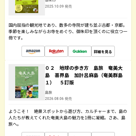
2025.10.09 発売
国内屈指の観光地であり、数多の寺院が建ち並ぶ古都・京都。
季節を楽しみながらお寺をめぐり、御朱印を頂くのに役立つ一
冊です。
詳細を見る
０２ 地球の歩き方 島旅 奄美大
島 喜界島 加計呂麻島（奄美群島
１） ５訂版
島旅
2026.08.06 発売
ようこそ！ 絶景スポットから遊び方、カルチャーまで、島の
人たちが教えてくれた奄美大島の魅力を1冊に凝縮。さあ、島
旅へ。