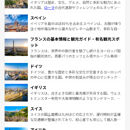
イタリアは歴史、文化、グルメ、自然と多彩な魅力にあふ
れた国。
ローマ
の古代遺跡やフィレンツェのルネッサンス
美術、ヴェネツィアの運河など、歴史あるスポットはもち
スペイン
ろん、トスカーナの美しい田園風景やアマルフィ海岸の絶
景など、自然景観も見逃せない。観光の合間には、本場の
イベリア半島のほぼ80％を占めるスペインは、太陽が降り
ピザやパスタなど、絶品のイタリア料理を堪能することも
注ぐ地中海沿岸から雄大なピレネー山脈まで、多彩な自然
できる。朝目覚めてから夜眠るまで、すべての瞬間を楽し
と文化が詰まったヨーロッパ屈指の旅行先だ。多様な地域
フランスの基本情報と観光ガイド・有名観光スポ
ませてくれるイタリアで、忘れられない旅をしてみよう！
文化が根付くこの国では、情熱的なフラメンコ、熱気あふ
なお、新着のイタリア情報は
コンテンツ一覧
を参照してほ
れる闘牛、そして美味しいタパスが生活の一部となってい
ット
しい。
る。首都マドリードの洗練された雰囲気や、バルセロナの
フランスは、世界中の旅行者を魅了し続けるヨーロッパ屈
アートに溢れた街角から、地方では古代ローマ遺跡や中世
指の観光地だ。首都パリのエッフェル塔やルーブル美術館
の城塞都市、穏やかなビーチリゾートまで多彩な表情を見
といった象徴的なスポットから、田舎町の古風な美しさま
せる。地方によって風土や気候が異なるスペインはその個
ドイツ
で、幅広い魅力が詰まっている。華麗な宮殿、歴史的な大
性で訪れる人を魅了する。 なお、新着のスペイン情報は
コ
聖堂、美しいビーチ、そして豊かな自然が、訪れる者を心
ドイツは、豊かな歴史と多彩な文化が交差するヨーロッパ
ンテンツ一覧
を参照してほしい。
から魅了する。また、フランスは美食の国としても知ら
の中心に位置する国。中世の街並みが残るロマンチック街
れ、フランス料理はユネスコ無形文化遺産にも登録されて
道から、未来を先取りするようなモダンな都市まで多様な
イギリス
いる。シャンパンの発祥地であるランス、プロヴァンスの
顔を持つこの国は、どこを歩いても飽きることがない。ベ
香り高いラベンダー畑など、多彩な楽しみ方が可能だ。さ
ルリンの文化的活気、バイエルン州のアルプスの絶景、そ
イギリスは、古きよき伝統と最先端が共存する国。ウェス
らに、パリ以外の地域にも魅力が溢れており、どの街角に
してライン川沿いのワイン畑といった風景は必見。ビール
トミンスター寺院や大英博物館のようなランドマーク、歴
も豊かな歴史と文化が息づいている。パリ以外の個性あふ
とソーセージを味わいながら地元の人と過ごす楽しい時間
史ある大学都市、美しい丘陵地帯や牧歌的な風景など、エ
れる地方に足を運ぶとそれぞれで全く異なる文化を体験で
スイス
は、お酒好きな人にはぜひ体験してほしい。 なお、新着の
リアごとに異なる魅力がある。また、優雅なアフタヌーン
きるだろう。 なお、新着のフランス情報は
コンテンツ一覧
ドイツ情報は
コンテンツ一覧
を参照してほしい。
ティー、ビール好きにはたまらない英国パブ、サッカー観
スイスの国土面積は九州ほどの広さだが、運行時刻が正確
を参照してほしい。
戦など、本場だからこそできる体験も豊富。イギリスを旅
な交通網が整備されており、初心者でも安心して個人旅行
して楽しみつくそう。 なお、新着のイギリス情報は
コンテ
を楽しめる。日本同様に時刻表どおりの旅が可能だ。中世
アメリカ
ンツ一覧
を参照してほしい。
の建物がそのまま残る町や、スイスならではのユニークな