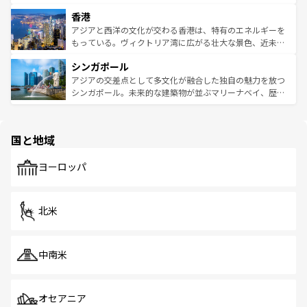
世界中の食通を魅了してやまないベトナム料理も魅力のひ
寺院や市場がいたるところに点在し、古きよき文化と現代
香港
とつ。フォーやバインミー、ベトナムコーヒーなどは、ぜ
の活気が交差している。北部ではチェンマイなどの山岳地
ひ現地で味わいたい。どの地域を訪れてもあたたかい人々
帯で自然と触れ合い、南部ではプーケットやクラビの美し
アジアと西洋の文化が交わる香港は、特有のエネルギーを
が旅行者を迎えてくれるので、きっと忘れられない旅にな
いビーチでリゾート気分を楽しむことができる。タイ料理
もっている。ヴィクトリア湾に広がる壮大な景色、近未来
るはずだ。 なお、新着のベトナム情報は
コンテンツ一覧
を
は世界的に有名で、屋台から高級レストランまで味覚を刺
的なアートスポット、そして歴史と現代が融合した町並
参照してほしい。
シンガポール
激する。気候は一年中温暖で、どの季節にも異なる楽しみ
み、どこを訪れても感動するはず。観光スポットが密集し
が待っている。親しみやすいタイの人々、仏教を中心とし
ており、効率よく見どころを回れるのも魅力。息をのむよ
アジアの交差点として多文化が融合した独自の魅力を放つ
た文化、そして多様な観光資源が、訪れる旅人を魅了し続
うな絶景から文化的な体験まで、香港を存分に楽しみ尽く
シンガポール。未来的な建築物が並ぶマリーナベイ、歴史
ける。 なお、新着のタイ情報は
コンテンツ一覧
を参照して
そう。 なお、新着の香港情報は
コンテンツ一覧
を参照して
と伝統を感じられるエスニックタウン、多数の緑豊かな公
ほしい。
ほしい。
園や自然保護区など、自然が調和した近代的な景観と文化
の多様性あふれるカラフルな町は、どこを歩いても新しい
国と地域
発見がある。さらに、治安のよさや充実した公共交通機関
も、旅行者にとっては魅力的なポイント。グルメも豊富
で、ホーカーズは地元の風情を楽しめる外せないスポット
ヨーロッパ
だ。訪れる人を飽きさせないシンガポールで、多様な魅力
を体感しよう。 なお、新着のシンガポール情報は
コンテン
ツ一覧
を参照してほしい。
北米
中南米
オセアニア