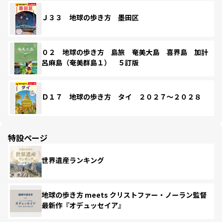
Ｊ３３ 地球の歩き方 墨田区
０２ 地球の歩き方 島旅 奄美大島 喜界島 加計
呂麻島（奄美群島１） ５訂版
Ｄ１７ 地球の歩き方 タイ ２０２７～２０２８
特設ページ
世界遺産ランキング
地球の歩き方 meets クリストファー・ノーラン監督
最新作『オデュッセイア』