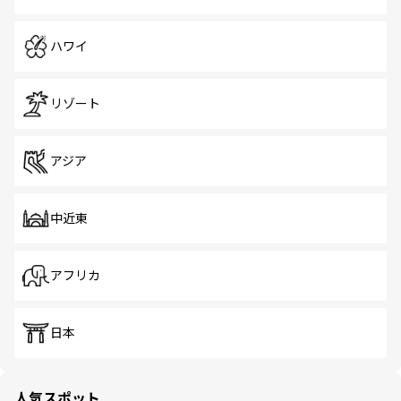
ハワイ
リゾート
アジア
中近東
アフリカ
日本
人気スポット