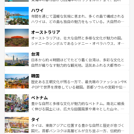
者向けの交通パス提供のサービスもあり、うまく活用すれ
場所ごとに異なる風景と体験が待っている。ニューヨーク
ハワイ
ば市内交通費無料で観光を楽しむこともできる。 なお、新
のような巨大都市は、観光、ショッピング、エンターテイ
着のスイス情報は
コンテンツ一覧
を参照してほしい。
ンメントが詰まった刺激的なスポットだ。一方、アメリカ
年間を通じて温暖な気候に恵まれ、多くの島で構成される
西部には大自然が広がり、グランドキャニオンやイエロー
ハワイは、どの島も独自の魅力をもっている。大自然の神
ストーン国立公園といった絶景が堪能できる。さらに、南
秘を感じたいなら、火山が生み出した壮大な景観を誇るハ
オーストラリア
部のニューオーリンズでは、音楽と美食が融合した独特の
ワイ島は見逃せない。また、定番の観光地といえばオアフ
文化が魅力。旅行者はアメリカの各地域で異なる魅力を楽
島だが、静かな自然を求めるならマウイ島やカウアイ島が
オーストラリアは、壮大な自然と多様な文化が魅力の国。
しみながら、その多様性と豊かな歴史を感じることができ
おすすめ。エメラルドグリーンに輝く海をはじめ、豊かな
シドニーのシンボルであるシドニー・オペラハウス、オー
るだろう。車でのロードトリップや列車の旅も、アメリカ
文化や歴史が息づいている。「アロハスピリット」と呼ば
ストラリア東海岸北部に広がる大サンゴ礁地帯グレートバ
ならではの贅沢な旅のスタイルだ。 なお、新着のアメリカ
台湾
れるおもてなしの心で訪れる人々を迎えてくれるハワイの
リアリーフや大陸中央部にそびえるウルル（エアーズロッ
情報は
コンテンツ一覧
を参照してほしい。
人々、おいしいローカルフードやハワイアンミュージッ
ク）、タスマニアの美しい原生林やケアンズの熱帯雨林な
日本から約４時間ほどでたどり着く台湾は、多彩な文化と
ク、伝統的なフラダンスなど、すべてがハワイの魅力を彩
ど、見どころがたくさん。また、カフェやワイン、オージ
自然が織りなす魅力的な観光地。活気あふれる大都市の台
っている。訪れるたびに新しい発見と感動が待っているハ
ービーフなどの食文化も豊かで、美味しいものであふれて
北やノスタルジックな町並みが人気な九份（ジォウフェ
ワイを、存分に味わってほしい。 なお、新着のハワイ情報
韓国
いる。アクティビティも充実しており、サーフィンやダイ
ン）、静ひつな山岳地帯である台湾東部など、都市の喧騒
は
コンテンツ一覧
を参照してほしい。
ビング、ハイキングなど、アウトドア好きにはたまらな
と山間の静けさが共存しており、訪れる人に新しい発見と
歴史ある王朝文化が残る一方で、最先端のファッションやK
い。オーストラリアの多彩な魅力を存分に味わいつくそ
驚きをもたらしてくれる。また、奥深い台湾の食文化も魅
-POPで世界を席巻している韓国。首都ソウルの宮殿や伝統
う。 なお、新着のオーストラリア情報は
コンテンツ一覧
を
力で、夜市などの屋台グルメから高級料理、ヘルシーで美
家屋が並ぶエリアでは韓国の歴史と文化に浸ることがで
参照してほしい。
ベトナム
容にもいいと評判のスイーツなど、バラエティ豊かな料理
き、地方に足を延ばせば四季折々の自然美を楽しむことが
が味わえる。 なお、新着の台湾情報は
コンテンツ一覧
を参
できる。そして、キムチや焼肉、絶品のストリートフード
豊かな自然と多様な文化が魅力的なベトナム。南北に細長
照してほしい。
まで、さまざまな韓国料理が待っている。夜には、韓国な
く伸びる国土には、広大な田園風景や青々とした山々、世
らではのナイトライフも堪能できる。あたたかいホスピタ
界遺産に登録された壮大な自然景観が点在し、都市部では
タイ
リティに包まれながら、韓国の多彩な魅力を心ゆくまで味
急速な発展と共に伝統が息づく。ハノイの古い町並みやホ
わってみてほしい。 なお、新着の韓国情報は
コンテンツ一
ーチミン市のフランス統治時代の建物も、独特の雰囲気を
タイは、東南アジアに位置する豊かな自然と歴史が息づく
覧
を参照してほしい。
醸し出している。また、バラエティの豊かさとおいしさで
国だ。首都バンコクは高層ビルが立ち並ぶ一方、伝統的な