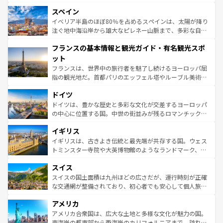
美術、ヴェネツィアの運河など、歴史あるスポットはもち
スペイン
ろん、トスカーナの美しい田園風景やアマルフィ海岸の絶
景など、自然景観も見逃せない。観光の合間には、本場の
イベリア半島のほぼ80％を占めるスペインは、太陽が降り
ピザやパスタなど、絶品のイタリア料理を堪能することも
注ぐ地中海沿岸から雄大なピレネー山脈まで、多彩な自然
できる。朝目覚めてから夜眠るまで、すべての瞬間を楽し
と文化が詰まったヨーロッパ屈指の旅行先だ。多様な地域
フランスの基本情報と観光ガイド・有名観光スポ
ませてくれるイタリアで、忘れられない旅をしてみよう！
文化が根付くこの国では、情熱的なフラメンコ、熱気あふ
なお、新着のイタリア情報は
コンテンツ一覧
を参照してほ
れる闘牛、そして美味しいタパスが生活の一部となってい
ット
しい。
る。首都マドリードの洗練された雰囲気や、バルセロナの
フランスは、世界中の旅行者を魅了し続けるヨーロッパ屈
アートに溢れた街角から、地方では古代ローマ遺跡や中世
指の観光地だ。首都パリのエッフェル塔やルーブル美術館
の城塞都市、穏やかなビーチリゾートまで多彩な表情を見
といった象徴的なスポットから、田舎町の古風な美しさま
せる。地方によって風土や気候が異なるスペインはその個
ドイツ
で、幅広い魅力が詰まっている。華麗な宮殿、歴史的な大
性で訪れる人を魅了する。 なお、新着のスペイン情報は
コ
聖堂、美しいビーチ、そして豊かな自然が、訪れる者を心
ドイツは、豊かな歴史と多彩な文化が交差するヨーロッパ
ンテンツ一覧
を参照してほしい。
から魅了する。また、フランスは美食の国としても知ら
の中心に位置する国。中世の街並みが残るロマンチック街
れ、フランス料理はユネスコ無形文化遺産にも登録されて
道から、未来を先取りするようなモダンな都市まで多様な
イギリス
いる。シャンパンの発祥地であるランス、プロヴァンスの
顔を持つこの国は、どこを歩いても飽きることがない。ベ
香り高いラベンダー畑など、多彩な楽しみ方が可能だ。さ
ルリンの文化的活気、バイエルン州のアルプスの絶景、そ
イギリスは、古きよき伝統と最先端が共存する国。ウェス
らに、パリ以外の地域にも魅力が溢れており、どの街角に
してライン川沿いのワイン畑といった風景は必見。ビール
トミンスター寺院や大英博物館のようなランドマーク、歴
も豊かな歴史と文化が息づいている。パリ以外の個性あふ
とソーセージを味わいながら地元の人と過ごす楽しい時間
史ある大学都市、美しい丘陵地帯や牧歌的な風景など、エ
れる地方に足を運ぶとそれぞれで全く異なる文化を体験で
スイス
は、お酒好きな人にはぜひ体験してほしい。 なお、新着の
リアごとに異なる魅力がある。また、優雅なアフタヌーン
きるだろう。 なお、新着のフランス情報は
コンテンツ一覧
ドイツ情報は
コンテンツ一覧
を参照してほしい。
ティー、ビール好きにはたまらない英国パブ、サッカー観
スイスの国土面積は九州ほどの広さだが、運行時刻が正確
を参照してほしい。
戦など、本場だからこそできる体験も豊富。イギリスを旅
な交通網が整備されており、初心者でも安心して個人旅行
して楽しみつくそう。 なお、新着のイギリス情報は
コンテ
を楽しめる。日本同様に時刻表どおりの旅が可能だ。中世
アメリカ
ンツ一覧
を参照してほしい。
の建物がそのまま残る町や、スイスならではのユニークな
博物館もあり、アルプス観光だけでなく町歩きも満喫する
アメリカ合衆国は、広大な土地と多様な文化が魅力の国。
ことができる。国民の所得が高いため物価も高いが、旅行
東海岸の都市部から西海岸のカリフォルニアまで、訪れる