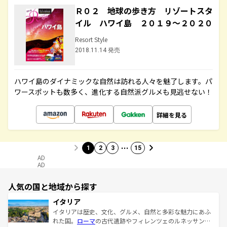
Ｒ０２ 地球の歩き方 リゾートスタ
イル ハワイ島 ２０１９～２０２０
Resort Style
2018.11.14 発売
ハワイ島のダイナミックな自然は訪れる人々を魅了します。パ
ワースポットも数多く、進化する自然派グルメも見逃せない！
詳細を見る
…
1
2
3
15
AD
AD
人気の国と地域から探す
イタリア
イタリアは歴史、文化、グルメ、自然と多彩な魅力にあふ
れた国。
ローマ
の古代遺跡やフィレンツェのルネッサンス