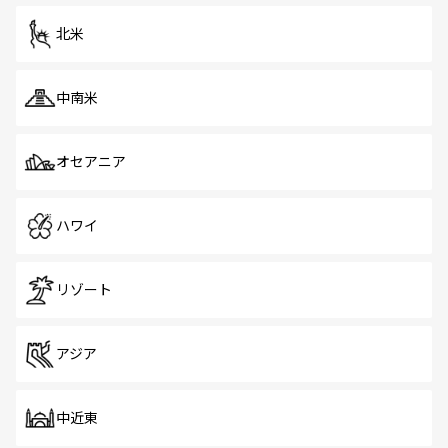
を体感しよう。 なお、新着のシンガポール情報は
コンテン
ツ一覧
を参照してほしい。
北米
中南米
オセアニア
ハワイ
リゾート
アジア
中近東