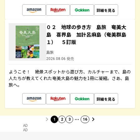
詳細を見る
０２ 地球の歩き方 島旅 奄美大
島 喜界島 加計呂麻島（奄美群島
１） ５訂版
島旅
2026.08.06 発売
ようこそ！ 絶景スポットから遊び方、カルチャーまで、島の
人たちが教えてくれた奄美大島の魅力を1冊に凝縮。さあ、島
旅へ。
詳細を見る
…
1
2
3
16
AD
AD