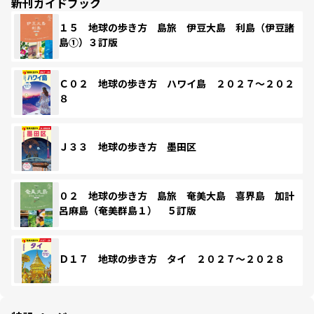
新刊ガイドブック
１５ 地球の歩き方 島旅 伊豆大島 利島（伊豆諸
島①）３訂版
Ｃ０２ 地球の歩き方 ハワイ島 ２０２７～２０２
８
Ｊ３３ 地球の歩き方 墨田区
０２ 地球の歩き方 島旅 奄美大島 喜界島 加計
呂麻島（奄美群島１） ５訂版
Ｄ１７ 地球の歩き方 タイ ２０２７～２０２８