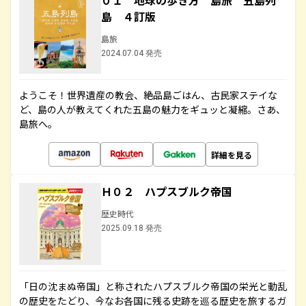
０１ 地球の歩き方 島旅 五島列
島 ４訂版
島旅
2024.07.04 発売
ようこそ！世界遺産の教会、絶品島ごはん、古民家ステイな
ど、島の人が教えてくれた五島の魅力をギュッと凝縮。さあ、
島旅へ。
詳細を見る
Ｈ０２ ハプスブルク帝国
歴史時代
2025.09.18 発売
「日の沈まぬ帝国」と称されたハプスブルク帝国の栄光と動乱
の歴史をたどり、今なお各国に残る史跡を巡る歴史を旅するガ