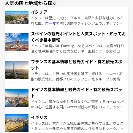
人気の国と地域から探す
イタリア
イタリアは歴史、文化、グルメ、自然と多彩な魅力にあふ
れた国。
ローマ
の古代遺跡やフィレンツェのルネッサンス
美術、ヴェネツィアの運河など、歴史あるスポットはもち
スペインの観光ポイントと人気スポット・知ってお
ろん、トスカーナの美しい田園風景やアマルフィ海岸の絶
景など、自然景観も見逃せない。観光の合間には、本場の
くべき基本情報
ピザやパスタなど、絶品のイタリア料理を堪能することも
イベリア半島のほぼ80％を占めるスペインは、太陽が降り
できる。朝目覚めてから夜眠るまで、すべての瞬間を楽し
注ぐ地中海沿岸から雄大なピレネー山脈まで、多彩な自然
ませてくれるイタリアで、忘れられない旅をしてみよう！
と文化が詰まったヨーロッパ屈指の旅行先だ。多様な地域
なお、新着のイタリア情報は
コンテンツ一覧
を参照してほ
フランスの基本情報と観光ガイド・有名観光スポ
文化が根付くこの国では、情熱的なフラメンコ、熱気あふ
しい。
れる闘牛、そして美味しいタパスが生活の一部となってい
ット
る。首都マドリードの洗練された雰囲気や、バルセロナの
フランスは、世界中の旅行者を魅了し続けるヨーロッパ屈
アートに溢れた街角から、地方では古代ローマ遺跡や中世
指の観光地だ。首都パリのエッフェル塔やルーブル美術館
の城塞都市、穏やかなビーチリゾートまで多彩な表情を見
といった象徴的なスポットから、田舎町の古風な美しさま
せる。地方によって風土や気候が異なるスペインはその個
ドイツの基本情報と観光ガイド・有名観光スポッ
で、幅広い魅力が詰まっている。華麗な宮殿、歴史的な大
性で訪れる人を魅了する。 なお、新着のスペイン情報は
コ
聖堂、美しいビーチ、そして豊かな自然が、訪れる者を心
ト
ンテンツ一覧
を参照してほしい。
から魅了する。また、フランスは美食の国としても知ら
ドイツは、豊かな歴史と多彩な文化が交差するヨーロッパ
れ、フランス料理はユネスコ無形文化遺産にも登録されて
の中心に位置する国。中世の街並みが残るロマンチック街
いる。シャンパンの発祥地であるランス、プロヴァンスの
道から、未来を先取りするようなモダンな都市まで多様な
香り高いラベンダー畑など、多彩な楽しみ方が可能だ。さ
イギリス
顔を持つこの国は、どこを歩いても飽きることがない。ベ
らに、パリ以外の地域にも魅力が溢れており、どの街角に
ルリンの文化的活気、バイエルン州のアルプスの絶景、そ
イギリスは、古きよき伝統と最先端が共存する国。ウェス
も豊かな歴史と文化が息づいている。パリ以外の個性あふ
してライン川沿いのワイン畑といった風景は必見。ビール
トミンスター寺院や大英博物館のようなランドマーク、歴
れる地方に足を運ぶとそれぞれで全く異なる文化を体験で