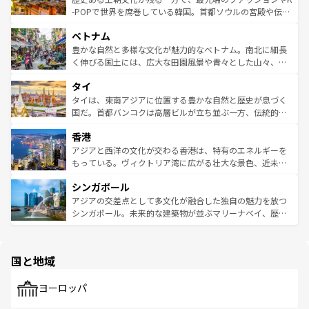
い。オーストラリアの多彩な魅力を存分に味わいつくそ
驚きをもたらしてくれる。また、奥深い台湾の食文化も魅
-POPで世界を席巻している韓国。首都ソウルの宮殿や伝統
う。 なお、新着のオーストラリア情報は
コンテンツ一覧
を
力で、夜市などの屋台グルメから高級料理、ヘルシーで美
家屋が並ぶエリアでは韓国の歴史と文化に浸ることがで
参照してほしい。
ベトナム
容にもいいと評判のスイーツなど、バラエティ豊かな料理
き、地方に足を延ばせば四季折々の自然美を楽しむことが
が味わえる。 なお、新着の台湾情報は
コンテンツ一覧
を参
できる。そして、キムチや焼肉、絶品のストリートフード
豊かな自然と多様な文化が魅力的なベトナム。南北に細長
照してほしい。
まで、さまざまな韓国料理が待っている。夜には、韓国な
く伸びる国土には、広大な田園風景や青々とした山々、世
らではのナイトライフも堪能できる。あたたかいホスピタ
界遺産に登録された壮大な自然景観が点在し、都市部では
タイ
リティに包まれながら、韓国の多彩な魅力を心ゆくまで味
急速な発展と共に伝統が息づく。ハノイの古い町並みやホ
わってみてほしい。 なお、新着の韓国情報は
コンテンツ一
ーチミン市のフランス統治時代の建物も、独特の雰囲気を
タイは、東南アジアに位置する豊かな自然と歴史が息づく
覧
を参照してほしい。
醸し出している。また、バラエティの豊かさとおいしさで
国だ。首都バンコクは高層ビルが立ち並ぶ一方、伝統的な
世界中の食通を魅了してやまないベトナム料理も魅力のひ
寺院や市場がいたるところに点在し、古きよき文化と現代
香港
とつ。フォーやバインミー、ベトナムコーヒーなどは、ぜ
の活気が交差している。北部ではチェンマイなどの山岳地
ひ現地で味わいたい。どの地域を訪れてもあたたかい人々
帯で自然と触れ合い、南部ではプーケットやクラビの美し
アジアと西洋の文化が交わる香港は、特有のエネルギーを
が旅行者を迎えてくれるので、きっと忘れられない旅にな
いビーチでリゾート気分を楽しむことができる。タイ料理
もっている。ヴィクトリア湾に広がる壮大な景色、近未来
るはずだ。 なお、新着のベトナム情報は
コンテンツ一覧
を
は世界的に有名で、屋台から高級レストランまで味覚を刺
的なアートスポット、そして歴史と現代が融合した町並
参照してほしい。
シンガポール
激する。気候は一年中温暖で、どの季節にも異なる楽しみ
み、どこを訪れても感動するはず。観光スポットが密集し
が待っている。親しみやすいタイの人々、仏教を中心とし
ており、効率よく見どころを回れるのも魅力。息をのむよ
アジアの交差点として多文化が融合した独自の魅力を放つ
た文化、そして多様な観光資源が、訪れる旅人を魅了し続
うな絶景から文化的な体験まで、香港を存分に楽しみ尽く
シンガポール。未来的な建築物が並ぶマリーナベイ、歴史
ける。 なお、新着のタイ情報は
コンテンツ一覧
を参照して
そう。 なお、新着の香港情報は
コンテンツ一覧
を参照して
と伝統を感じられるエスニックタウン、多数の緑豊かな公
ほしい。
ほしい。
園や自然保護区など、自然が調和した近代的な景観と文化
の多様性あふれるカラフルな町は、どこを歩いても新しい
国と地域
発見がある。さらに、治安のよさや充実した公共交通機関
も、旅行者にとっては魅力的なポイント。グルメも豊富
で、ホーカーズは地元の風情を楽しめる外せないスポット
ヨーロッパ
だ。訪れる人を飽きさせないシンガポールで、多様な魅力