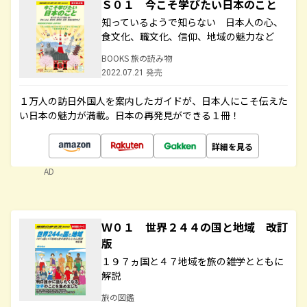
Ｓ０１ 今こそ学びたい日本のこと
知っているようで知らない 日本人の心、
食文化、職文化、信仰、地域の魅力など
BOOKS 旅の読み物
2022.07.21 発売
１万人の訪日外国人を案内したガイドが、日本人にこそ伝えた
い日本の魅力が満載。日本の再発見ができる１冊！
詳細を見る
AD
Ｗ０１ 世界２４４の国と地域 改訂
版
１９７ヵ国と４７地域を旅の雑学とともに
解説
旅の図鑑