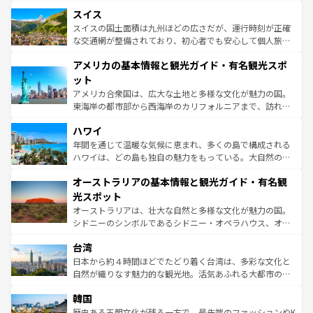
とソーセージを味わいながら地元の人と過ごす楽しい時間
史ある大学都市、美しい丘陵地帯や牧歌的な風景など、エ
きるだろう。 なお、新着のフランス情報は
コンテンツ一覧
スイス
は、お酒好きな人にはぜひ体験してほしい。 なお、新着の
リアごとに異なる魅力がある。また、優雅なアフタヌーン
を参照してほしい。
ドイツ情報は
コンテンツ一覧
を参照してほしい。
ティー、ビール好きにはたまらない英国パブ、サッカー観
スイスの国土面積は九州ほどの広さだが、運行時刻が正確
戦など、本場だからこそできる体験も豊富。イギリスを旅
な交通網が整備されており、初心者でも安心して個人旅行
して楽しみつくそう。 なお、新着のイギリス情報は
コンテ
を楽しめる。日本同様に時刻表どおりの旅が可能だ。中世
アメリカの基本情報と観光ガイド・有名観光スポ
ンツ一覧
を参照してほしい。
の建物がそのまま残る町や、スイスならではのユニークな
博物館もあり、アルプス観光だけでなく町歩きも満喫する
ット
ことができる。国民の所得が高いため物価も高いが、旅行
アメリカ合衆国は、広大な土地と多様な文化が魅力の国。
者向けの交通パス提供のサービスもあり、うまく活用すれ
東海岸の都市部から西海岸のカリフォルニアまで、訪れる
ば市内交通費無料で観光を楽しむこともできる。 なお、新
場所ごとに異なる風景と体験が待っている。ニューヨーク
着のスイス情報は
コンテンツ一覧
を参照してほしい。
ハワイ
のような巨大都市は、観光、ショッピング、エンターテイ
ンメントが詰まった刺激的なスポットだ。一方、アメリカ
年間を通じて温暖な気候に恵まれ、多くの島で構成される
西部には大自然が広がり、グランドキャニオンやイエロー
ハワイは、どの島も独自の魅力をもっている。大自然の神
ストーン国立公園といった絶景が堪能できる。さらに、南
秘を感じたいなら、火山が生み出した壮大な景観を誇るハ
オーストラリアの基本情報と観光ガイド・有名観
部のニューオーリンズでは、音楽と美食が融合した独特の
ワイ島は見逃せない。また、定番の観光地といえばオアフ
文化が魅力。旅行者はアメリカの各地域で異なる魅力を楽
島だが、静かな自然を求めるならマウイ島やカウアイ島が
光スポット
しみながら、その多様性と豊かな歴史を感じることができ
おすすめ。エメラルドグリーンに輝く海をはじめ、豊かな
オーストラリアは、壮大な自然と多様な文化が魅力の国。
るだろう。車でのロードトリップや列車の旅も、アメリカ
文化や歴史が息づいている。「アロハスピリット」と呼ば
シドニーのシンボルであるシドニー・オペラハウス、オー
ならではの贅沢な旅のスタイルだ。 なお、新着のアメリカ
れるおもてなしの心で訪れる人々を迎えてくれるハワイの
ストラリア東海岸北部に広がる大サンゴ礁地帯グレートバ
情報は
コンテンツ一覧
を参照してほしい。
人々、おいしいローカルフードやハワイアンミュージッ
台湾
リアリーフや大陸中央部にそびえるウルル（エアーズロッ
ク、伝統的なフラダンスなど、すべてがハワイの魅力を彩
ク）、タスマニアの美しい原生林やケアンズの熱帯雨林な
日本から約４時間ほどでたどり着く台湾は、多彩な文化と
っている。訪れるたびに新しい発見と感動が待っているハ
ど、見どころがたくさん。また、カフェやワイン、オージ
自然が織りなす魅力的な観光地。活気あふれる大都市の台
ワイを、存分に味わってほしい。 なお、新着のハワイ情報
ービーフなどの食文化も豊かで、美味しいものであふれて
北やノスタルジックな町並みが人気な九份（ジォウフェ
は
コンテンツ一覧
を参照してほしい。
韓国
いる。アクティビティも充実しており、サーフィンやダイ
ン）、静ひつな山岳地帯である台湾東部など、都市の喧騒
ビング、ハイキングなど、アウトドア好きにはたまらな
と山間の静けさが共存しており、訪れる人に新しい発見と
歴史ある王朝文化が残る一方で、最先端のファッションやK