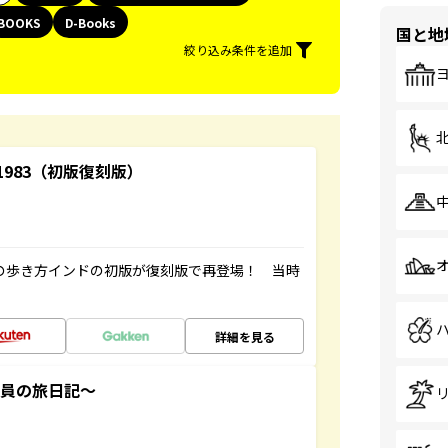
BOOKS
D-Books
国と地
絞り込み条件を追加
-1983（初版復刻版）
球の歩き方インドの初版が復刻版で再登場！ 当時
詳細を見る
社員の旅日記～