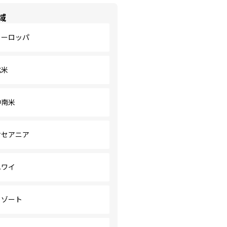
域
ヨーロッパ
北米
中南米
オセアニア
ハワイ
リゾート