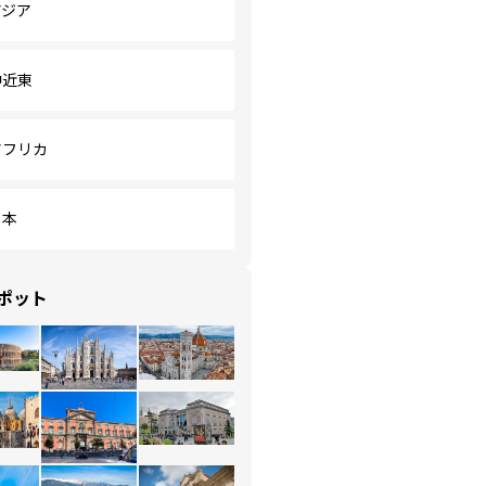
アジア
中近東
アフリカ
日本
ポット