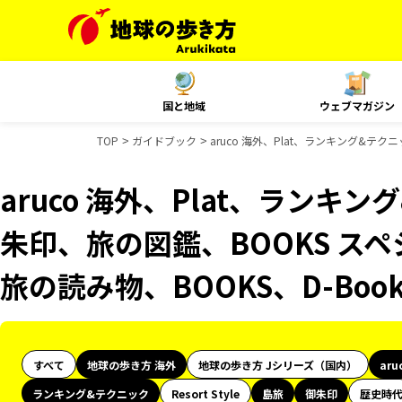
国と地域
ウェブマガジン
TOP
ガイドブック
aruco 海外、Plat、ランキング&テ
aruco 海外、Plat、ランキ
朱印、旅の図鑑、BOOKS スペ
旅の読み物、BOOKS、D-Bo
すべて
地球の歩き方 海外
地球の歩き方 Jシリーズ（国内）
aru
ランキング&テクニック
Resort Style
島旅
御朱印
歴史時