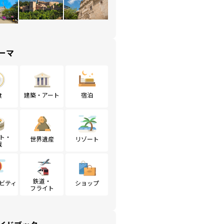
ーマ
食
建築・アート
宿泊
ト・
世界遺産
リゾート
戦
鉄道・
ビティ
ショップ
フライト