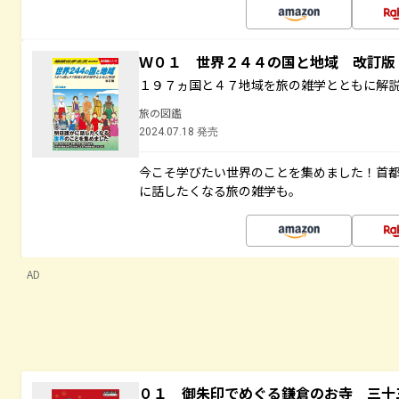
Ｗ０１ 世界２４４の国と地域 改訂版
１９７ヵ国と４７地域を旅の雑学とともに解
旅の図鑑
2024.07.18 発売
今こそ学びたい世界のことを集めました！首
に話したくなる旅の雑学も。
AD
０１ 御朱印でめぐる鎌倉のお寺 三十