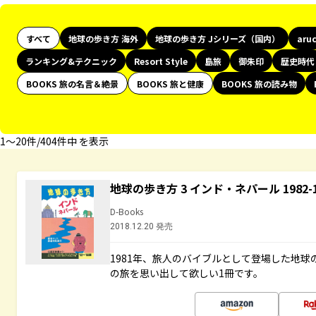
すべて
地球の歩き方 海外
地球の歩き方 Jシリーズ（国内）
aru
ランキング&テクニック
Resort Style
島旅
御朱印
歴史時代
BOOKS 旅の名言＆絶景
BOOKS 旅と健康
BOOKS 旅の読み物
1〜20件/404件中 を表示
地球の歩き方 3 インド・ネパール 1982
D-Books
2018.12.20 発売
1981年、旅人のバイブルとして登場した地
の旅を思い出して欲しい1冊です。