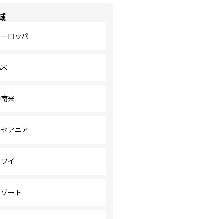
域
ヨーロッパ
北米
中南米
オセアニア
ハワイ
リゾート