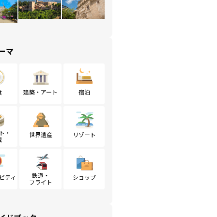
ーマ
食
建築・アート
宿泊
ト・
世界遺産
リゾート
戦
鉄道・
ビティ
ショップ
フライト