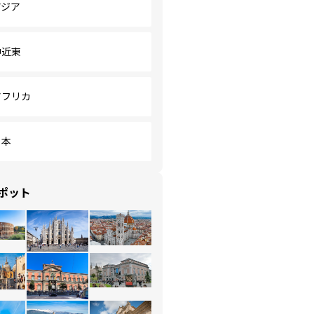
アジア
中近東
アフリカ
日本
ポット