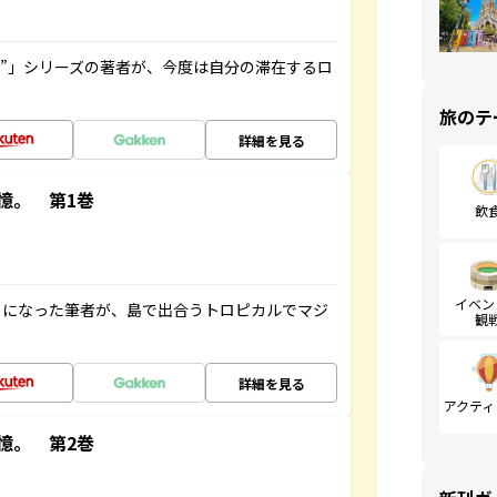
ト”」シリーズの著者が、今度は自分の滞在するロ
旅のテ
詳細を見る
憶。 第1巻
飲
イベン
とになった筆者が、島で出合うトロピカルでマジ
観
詳細を見る
アクティ
憶。 第2巻