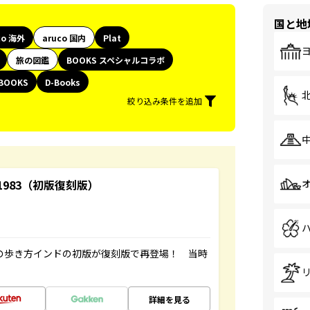
国と地
co 海外
aruco 国内
Plat
旅の図鑑
BOOKS スペシャルコラボ
BOOKS
D-Books
絞り込み条件を追加
-1983（初版復刻版）
球の歩き方インドの初版が復刻版で再登場！ 当時
詳細を見る